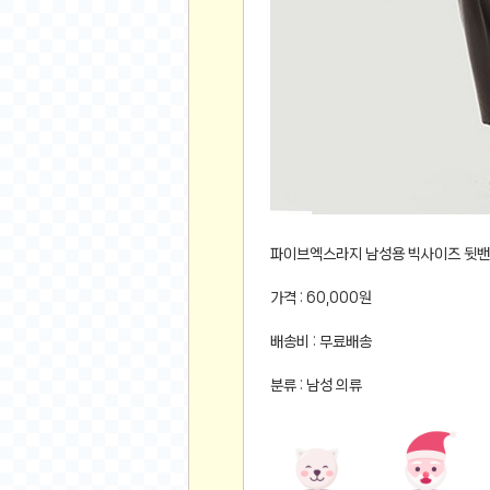
먹거리 인증샷
쇼핑 인증샷
그림 인증샷
뽑기 인증샷
여행 인증샷
디지털 기기 인증샷
소프트웨어 인증샷
공연 인증샷
요리 인증샷
파이브엑스라지 남성용 빅사이즈 뒷밴
신차 인증샷
가격 : 60,000원
암호화폐
배송비 : 무료배송
암호화폐
분류 : 남성 의류
코인원(Coinone)
바이낸스(Binance)
바이비트(Bybit)
비트멕스(BitMex)