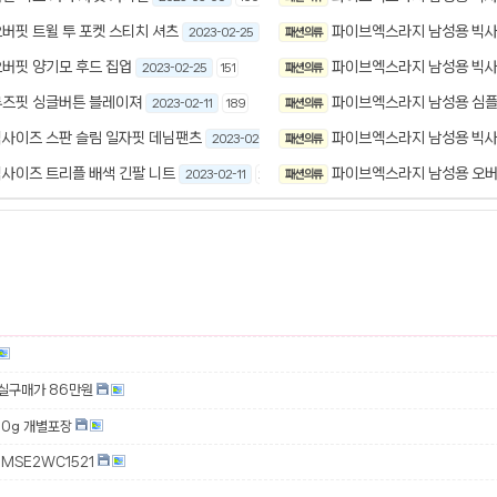
버핏 트윌 투 포켓 스티치 셔츠
파이브엑스라지 남성용 빅사
2023-02-25
196
패션 의류
버핏 양기모 후드 집업
파이브엑스라지 남성용 빅사
2023-02-25
151
패션 의류
루즈핏 싱글버튼 블레이져
파이브엑스라지 남성용 심플
2023-02-11
189
패션 의류
사이즈 스판 슬림 일자핏 데님팬츠
파이브엑스라지 남성용 빅사
2023-02-11
패션 의류
199
사이즈 트리플 배색 긴팔 니트
파이브엑스라지 남성용 오버
2023-02-11
200
패션 의류
 실구매가 86만원
00g 개별포장
MSE2WC1521