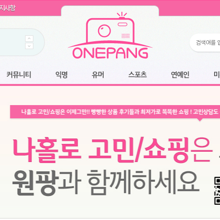
WIN11 16GB램
- 원팡
지사항
개입 골라담기
- 원팡
 로얄과
- 원팡
팡
니다.
*1
 원팡
커뮤니티
익명
유머
스포츠
연예인
미용
6.2cm 울트라 슬림/5600PA 흡입/인터랙티브/한국어 어댑터 및 사용 설명서
- 원팡
필터없는 직수형 건조기능 있음
- 원팡
식비데 코나에코홈 CONA-3000
- 원팡
어폰
- 원팡
명기능 오
원팡
N
- 원팡
쿠션담요+텀블러400ml
- 원팡