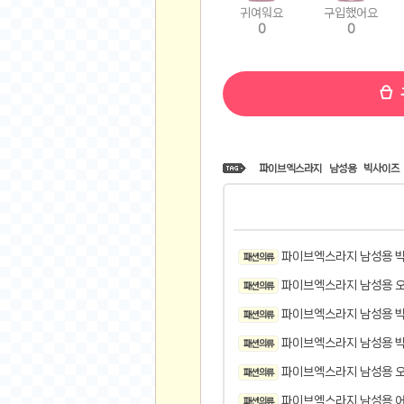
귀여워요
구입했어요
비트소닉(Bitsonic)
0
0
후오비(Huobi)
지렁이 게임
고팍스(GoPax)
커뮤니티
자유 게시판
파이브엑스라지
남성용
빅사이즈
가상 화폐
스폐셜 게시판
심리 테스트
파이브엑스라지 남성용 빅
패션 의류
집 꾸미기
지식 노하우
파이브엑스라지 남성용 오
패션 의류
반려 동물
파이브엑스라지 남성용 빅
패션 의류
애니메이션
파이브엑스라지 남성용 빅
패션 의류
자취 게시판
파이브엑스라지 남성용 오
패션 의류
리그오브레전드
파이브엑스라지 남성용 어
패션 의류