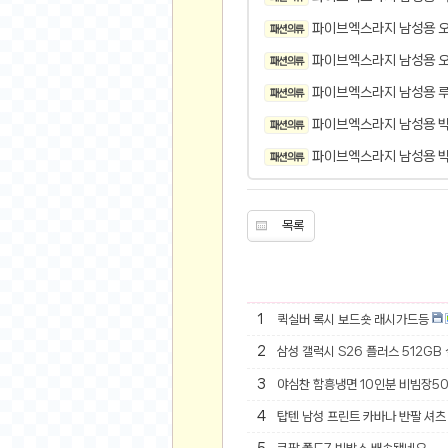
오버워치
파이브엑스라지 남성용 오
패션 의류
재테크
파이브엑스라지 남성용 오
패션 의류
요청 게시판
공지사항
파이브엑스라지 남성용 
패션 의류
주식
파이브엑스라지 남성용 빅
패션 의류
스티커 환전소
파이브엑스라지 남성용 빅
패션 의류
등업 안내
원팡 홍보 이벤트
목록
음악
익명
익명 게시판
1
퀵실버 록시 보드숏 래시가드등
고민 게시판
2
삼성 갤럭시 S26 플러스 512GB
결정 장애
3
야심찬 함흥냉면 10인분 비빔장5
정치 토론
일기장
4
탑텐 남성 프린트 카바나 반팔 셔츠 
연애 게시판