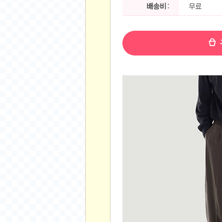
공지사항
배송비 :
무료
알리 15.6 인치 터치 스크린 휴대용 포터블 모니
하이트 제로 0.00, 350ml, 24캔
- 원팡
R
경조사용 검정색 사계절 스판 정장 수트
- 원팡
랜덤 글 보기
원할머니 명품 육개장 600g 10팩
- 원팡
BEELINK 비링크 EQR6 ADM R7-7735
수박바 제로 스크류바 제로 죠스바 제로 각 10
AJAZZ AK35I V3 무선 기계식 키보드 멀티 
쇼핑
부르르 제로콜라, 190ml, 30개
- 원팡
삼성전자 삼성 갤럭시 핏3 Fit3
- 원팡
알뜰 쇼핑
해외쇼핑
패션 의류
특가 휴대폰
오프라인 특가
인증샷
맛집 인증샷