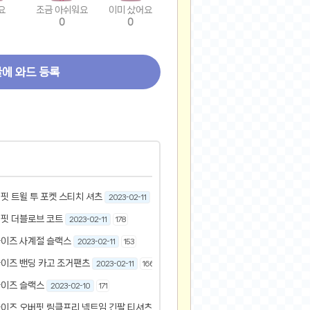
요
조금 아쉬워요
이미 샀어요
0
0
글에 와드 등록
 트윌 투 포켓 스티치 셔츠
2023-02-11
208
핏 더블로브 코트
2023-02-11
178
이즈 사계절 슬랙스
2023-02-11
153
이즈 밴딩 카고 조거팬츠
2023-02-11
166
이즈 슬랙스
2023-02-10
171
이즈 오버핏 링클프리 넥트임 긴팔 티셔츠
2023-02-10
175