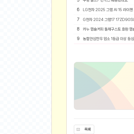
5
쿠팡 폴드7 빈박스 배송됐네요.
6
LG전자 2025 그램 AI 15 라이젠
유머
7
G전자 2024 그램17 17ZD90SU
베스트 유머
유머 게시판
8
카누 캡슐커피 돌체구스토 호환 캡
9
농협안심한우 암소 1등급 이상 등심 
스포츠
축구
야구
농구
골프
낚시
자전거
당구
볼링
수영
스키&보드
목록