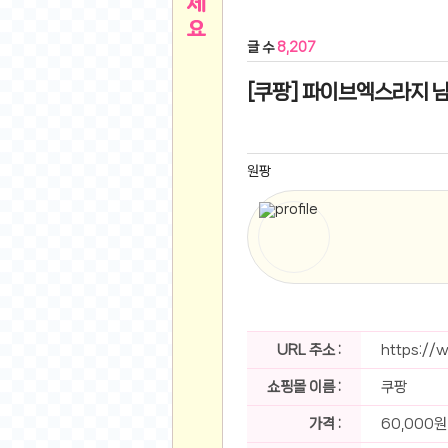
른
용인 캐리비안베이 워터파크 이용권
- 원팡
글 수
8,207
아디제로 보스턴 12 JQ2552 러닝화
- 원팡
메
QCY C30S 방수 오픈이어 블루투스 6.0 무
[쿠팡] 파이브엑스라지 남
뉴
LG전자 Full HD PC 모니터 24MS500 10
(버거킹) 와퍼+코카콜라(R)+21치즈스틱
- 원
1
버거킹 불고기와퍼주니어+콰치와퍼주니어+코카
원팡
알뜰 쇼핑
K2 씬에어 오리지널 25SS 역시즌 남여 씬에
스테비아 방울 토마토 2kg
- 원팡
2
발리 자유여행 꾸따 솔리아 르기안 5일 or 6일
해외쇼핑
인도모크샤 인센스스틱 400스틱
- 원팡
한우 우삼겹 1 kg
- 원팡
3
산더미 소고기 등심세트 1kg 토시+부채+갈비
맛집 인증샷
에이수스 2024 TUF 게이밍 A16 라이젠9 라
URL 주소 :
https://
B
필터 없는 트레비 방수비데 UB-1000 자가설
쇼핑몰 이름 :
쿠팡
베스트 유머
SD 카드 EMMC 연결 pcb 선
- 원팡
암바사 제로 345ml, 24개
- 원팡
가격 :
60,000원
N
빨간 사과 5kg (24-26과내외)
- 원팡