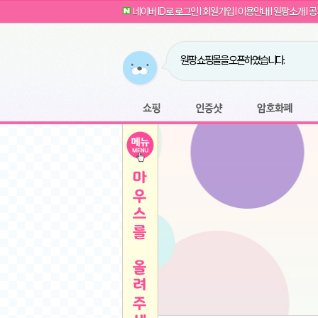
G전자 2024 그램17 17ZD90SU-GX56K 
귀여운 토끼 팡이 이모티콘 출시 안내
네이버 ID로 로그인
l
회원가입
l
이용안내
l
원팡소개
l
공
카누 캡슐커피 돌체구스토 호환 캡슐 6종 48
툴리 비트코인 방송 단톡방 링크
농협안심한우 암소 1등급 이상 등심 1kg
- 원팡
당도선별과 고당도 제주 레드향 1.5kg 소과 외
원팡 쇼핑몰을 오픈하였습니다.
버거킹 불고기와퍼+콜라R+너겟킹4조각
- 원
원팡사이트는 웹 마이닝을 진행하지 않습
디센느 태블릿 거치대 침대 스텐드
- 원팡
전자여자 친구 기능을 도입하였습니다.
*1
마타스튜디오 T1 태블릿 침대 거치대 스텐드
-
쇼핑
인증샷
암호화폐
Sobergo 스마트 윈도우 로봇 청소기 3세대 
툴리 도네이션 전자여친 + 후원하기
*2
잠실 롯데월드 어드벤처 자유 이용권
- 원팡
모바일 페이지를 오픈하였습니다.
아메리칸스탠다드 아쿠아2 비데 IPX7 방수 
방수 비데 FULL스텐노즐 IPX5 방수형 전자
스티커 기능을 새롭게 오픈 하였습니다.
*1
단
QCY Crossky C50 오픈 이어 블루투스 이
여러분의 프라이버시를 지켜드립니다! 익
축
MUCAI 휴대용 14인치 포터블 디스플레이
- 
픈
원팡 오픈 기념! 문화상품권 증정 이벤트
HISENSE 4K UHD QLED 85인치 85Q6
키
LG전자 울트라PC 15U50T-GR3CK
- 원팡
/
짜파게티 10봉
- 원팡
돌체구스토 커피머신 지니오S +머그325ml+
빠
김해 롯데 워터파크 하이3 종일권
- 원팡