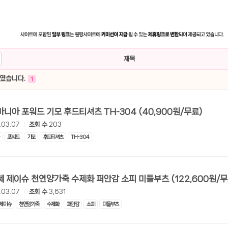
제목
하였습니다.
1
[쿠팡] 진마니아 포워드 기모 후드티셔츠 TH-304 (40,900원/무료)
.03.07
조회 수
203
포워드
기모
후드티셔츠
TH-304
[쿠팡] 지쎄 제이슈 천연양가죽 수제화 퍼안감 소피 미들부츠 (122,
.03.07
조회 수
3,631
제이슈
천연양가죽
수제화
퍼안감
소피
미들부츠