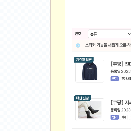
스쿠버 다이빙
윈드서핑&서핑
연예인
가수
번호
배우
스티커 기능을 새롭게 오픈 
드라마
영화
캐쥬얼 의류
해외 가수
해외 배우
등록일
2023
인기
진마니아
미용
뷰티
패션 신발
화장품
패션
등록일
2023
네일아트
인기
지쎄
다이어트