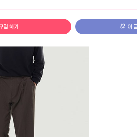
터 ADS-IPS FHD
- 원팡
구입 하기
이 
HS 미니PC 컴퓨터 베어본
- 원팡
[ 1 ]
개씩 30개
- 원팡
노브 104키 풀배열
- 원팡