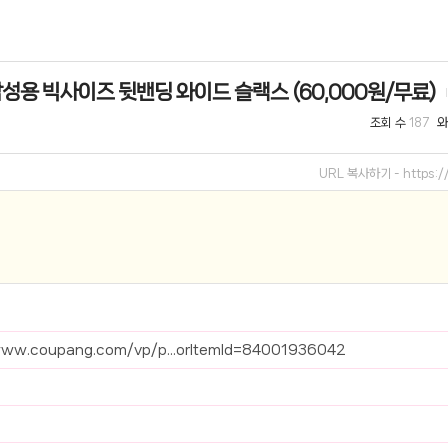
선 이어폰 러닝
- 원팡
성용 빅사이즈 뒷밴딩 와이드 슬랙스 (60,000원/무료)
0hz
- 원팡
조회 수
와
187
팡
콜라(L)+프렌치프라이(L)
- 원팡
URL 복사하기 -
https:
어 오리지널 KMW23551 KWW23552
- 원팡
 호텔 조식 왕복픽업 까지
- 원팡
+우삼겹 등
- 원팡
이젠 7000 시리즈 지포스 RTX 4060 FA607PV-QT076
- 원팡
www.coupang.com/vp/p...orItemId=84001936042
치
- 원팡