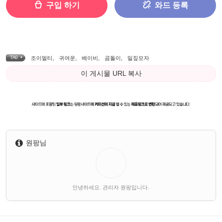
구입 하기
와드 등록
TAG •
조이멀티
,
귀여운
,
베이비
,
곰돌이
,
밀짚모자
이 게시물 URL 복사
원팡님
안녕하세요. 관리자 원팡입니다.