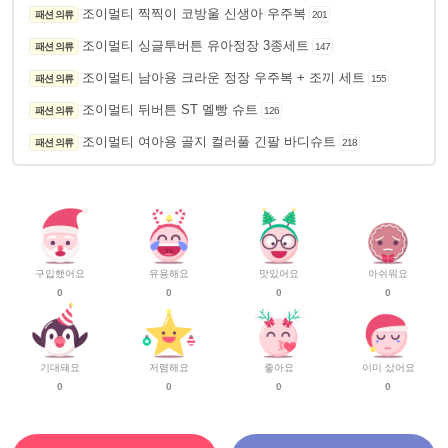
조이멀티 찍찍이 코방울 신생아 우주복
패션 의류
201
조이멀티 싱글투버튼 유아정장 3종세트
패션 의류
147
조이멀티 남아용 크라운 정장 우주복 + 조끼 세트
패션 의류
155
조이멀티 뒤버튼 ST 멜빵 슈트
패션 의류
126
조이멀티 여아용 골지 컬러풀 긴팔 바디슈트
패션 의류
218
구입했어요
유용해요
맛있어요
아쉬워요
0
0
0
0
기대돼요
저렴해요
좋아요
이미 샀어요
0
0
0
0