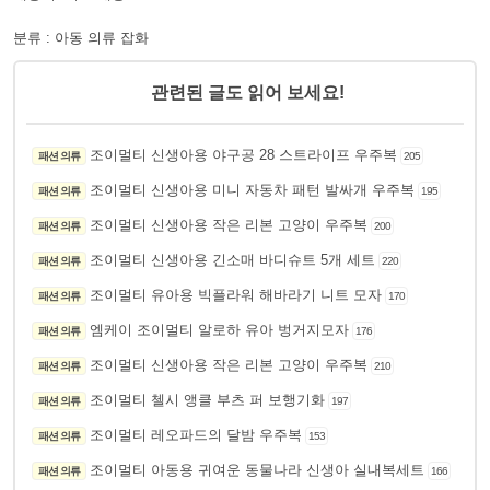
분류 : 아동 의류 잡화
관련된 글도 읽어 보세요!
조이멀티 신생아용 야구공 28 스트라이프 우주복
패션 의류
205
조이멀티 신생아용 미니 자동차 패턴 발싸개 우주복
패션 의류
195
조이멀티 신생아용 작은 리본 고양이 우주복
패션 의류
200
조이멀티 신생아용 긴소매 바디슈트 5개 세트
패션 의류
220
조이멀티 유아용 빅플라워 해바라기 니트 모자
패션 의류
170
엠케이 조이멀티 알로하 유아 벙거지모자
패션 의류
176
조이멀티 신생아용 작은 리본 고양이 우주복
패션 의류
210
조이멀티 첼시 앵클 부츠 퍼 보행기화
패션 의류
197
조이멀티 레오파드의 달밤 우주복
패션 의류
153
조이멀티 아동용 귀여운 동물나라 신생아 실내복세트
패션 의류
166