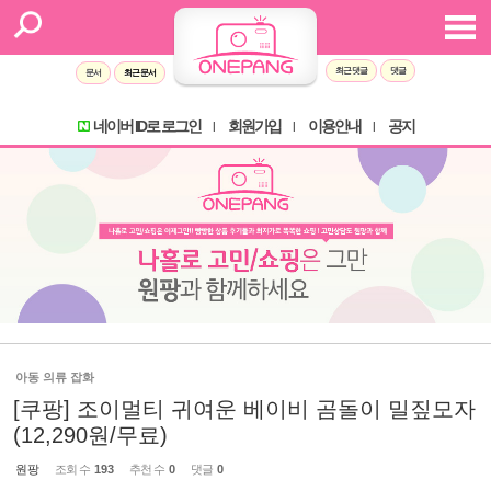
최근 댓글
댓글
문서
최근 문서
네이버 ID로 로그인
회원가입
이용안내
공지
l
l
l
아동 의류 잡화
[쿠팡] 조이멀티 귀여운 베이비 곰돌이 밀짚모자
(12,290원/무료)
원팡
조회 수
193
추천 수
0
댓글
0