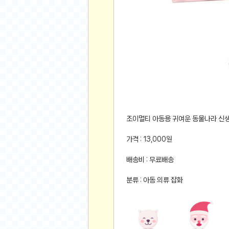
먹거리 인증샷
쇼핑 인증샷
그림 인증샷
뽑기 인증샷
여행 인증샷
디지털 기기 인증샷
소프트웨어 인증샷
공연 인증샷
요리 인증샷
조이멀티 아동용 귀여운 동물나라 신
신차 인증샷
가격 : 13,000원
암호화폐
배송비 : 무료배송
암호화폐
분류 : 아동 의류 잡화
코인원(Coinone)
바이낸스(Binance)
바이비트(Bybit)
비트멕스(BitMex)