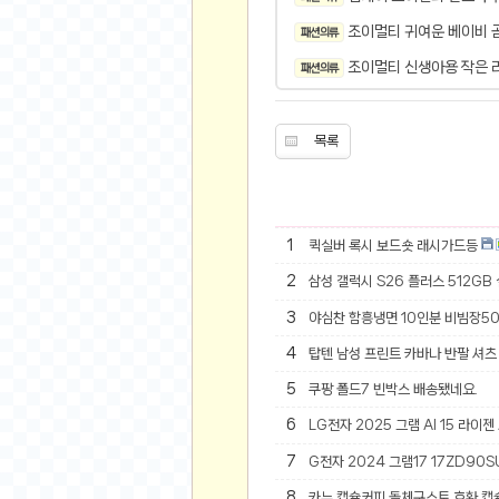
오버워치
조이멀티 귀여운 베이비 
패션 의류
재테크
조이멀티 신생아용 작은 
패션 의류
요청 게시판
공지사항
주식
목록
스티커 환전소
등업 안내
원팡 홍보 이벤트
1
퀵실버 록시 보드숏 래시가드등
음악
2
삼성 갤럭시 S26 플러스 512GB
익명
3
야심찬 함흥냉면 10인분 비빔장5
익명 게시판
4
탑텐 남성 프린트 카바나 반팔 셔츠 
고민 게시판
5
쿠팡 폴드7 빈박스 배송됐네요.
결정 장애
6
LG전자 2025 그램 AI 15 라이젠
정치 토론
7
G전자 2024 그램17 17ZD90SU
일기장
연애 게시판
8
카누 캡슐커피 돌체구스토 호환 캡