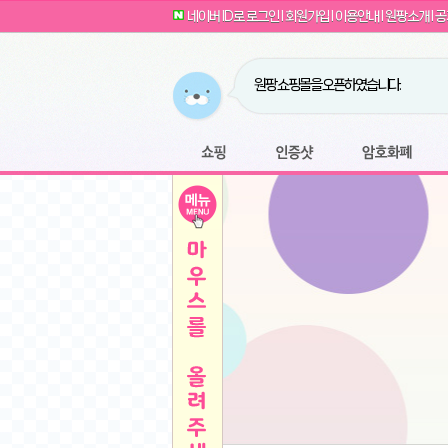
G전자 2024 그램17 17ZD90SU-GX56K 
귀여운 토끼 팡이 이모티콘 출시 안내
네이버 ID로 로그인
l
회원가입
l
이용안내
l
원팡소개
l
공
카누 캡슐커피 돌체구스토 호환 캡슐 6종 48
툴리 비트코인 방송 단톡방 링크
농협안심한우 암소 1등급 이상 등심 1kg
- 원팡
당도선별과 고당도 제주 레드향 1.5kg 소과 외
원팡 쇼핑몰을 오픈하였습니다.
버거킹 불고기와퍼+콜라R+너겟킹4조각
- 원
원팡사이트는 웹 마이닝을 진행하지 않습
디센느 태블릿 거치대 침대 스텐드
- 원팡
전자여자 친구 기능을 도입하였습니다.
*1
마타스튜디오 T1 태블릿 침대 거치대 스텐드
-
쇼핑
인증샷
암호화폐
Sobergo 스마트 윈도우 로봇 청소기 3세대 
툴리 도네이션 전자여친 + 후원하기
*2
잠실 롯데월드 어드벤처 자유 이용권
- 원팡
모바일 페이지를 오픈하였습니다.
아메리칸스탠다드 아쿠아2 비데 IPX7 방수 
방수 비데 FULL스텐노즐 IPX5 방수형 전자
스티커 기능을 새롭게 오픈 하였습니다.
*1
단
QCY Crossky C50 오픈 이어 블루투스 이
여러분의 프라이버시를 지켜드립니다! 익
축
MUCAI 휴대용 14인치 포터블 디스플레이
- 
픈
원팡 오픈 기념! 문화상품권 증정 이벤트
HISENSE 4K UHD QLED 85인치 85Q6
키
LG전자 울트라PC 15U50T-GR3CK
- 원팡
/
짜파게티 10봉
- 원팡
돌체구스토 커피머신 지니오S +머그325ml+
빠
김해 롯데 워터파크 하이3 종일권
- 원팡