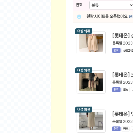
스쿠버 다이빙
번호
윈드서핑&서핑
원팡 사이트를 오픈했어요.
연예인
가수
여성 의류
배우
등록일
2023
드라마
인기
sk524
영화
해외 가수
여성 의류
해외 배우
등록일
2023
미용
인기
도닛
뷰티
화장품
여성 의류
패션
네일아트
등록일
2023
다이어트
인기
안트