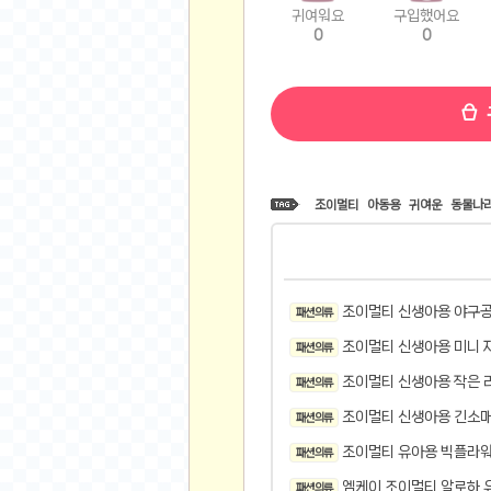
귀여워요
구입했어요
비트소닉(Bitsonic)
0
0
후오비(Huobi)
지렁이 게임
고팍스(GoPax)
커뮤니티
자유 게시판
조이멀티
아동용
귀여운
동물나
가상 화폐
스폐셜 게시판
심리 테스트
조이멀티 신생아용 야구공
패션 의류
집 꾸미기
지식 노하우
조이멀티 신생아용 미니 
패션 의류
반려 동물
조이멀티 신생아용 작은 
패션 의류
애니메이션
조이멀티 신생아용 긴소매
패션 의류
자취 게시판
조이멀티 유아용 빅플라워
패션 의류
리그오브레전드
엠케이 조이멀티 알로하 
패션 의류