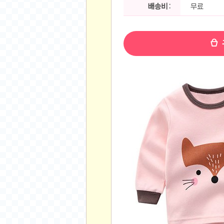
공지사항
배송비 :
무료
알리 15.6 인치 터치 스크린 휴대용 포터블 모니
하이트 제로 0.00, 350ml, 24캔
- 원팡
R
경조사용 검정색 사계절 스판 정장 수트
- 원팡
랜덤 글 보기
원할머니 명품 육개장 600g 10팩
- 원팡
BEELINK 비링크 EQR6 ADM R7-7735
수박바 제로 스크류바 제로 죠스바 제로 각 10
AJAZZ AK35I V3 무선 기계식 키보드 멀티 
쇼핑
부르르 제로콜라, 190ml, 30개
- 원팡
삼성전자 삼성 갤럭시 핏3 Fit3
- 원팡
알뜰 쇼핑
해외쇼핑
패션 의류
특가 휴대폰
오프라인 특가
인증샷
맛집 인증샷