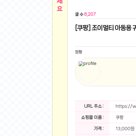
른
용인 캐리비안베이 워터파크 이용권
- 원팡
글 수
8,207
아디제로 보스턴 12 JQ2552 러닝화
- 원팡
메
QCY C30S 방수 오픈이어 블루투스 6.0 무
[쿠팡] 조이멀티 아동용 
뉴
LG전자 Full HD PC 모니터 24MS500 10
(버거킹) 와퍼+코카콜라(R)+21치즈스틱
- 원
1
버거킹 불고기와퍼주니어+콰치와퍼주니어+코카
원팡
알뜰 쇼핑
K2 씬에어 오리지널 25SS 역시즌 남여 씬에
스테비아 방울 토마토 2kg
- 원팡
2
발리 자유여행 꾸따 솔리아 르기안 5일 or 6일
해외쇼핑
인도모크샤 인센스스틱 400스틱
- 원팡
한우 우삼겹 1 kg
- 원팡
3
산더미 소고기 등심세트 1kg 토시+부채+갈비
맛집 인증샷
에이수스 2024 TUF 게이밍 A16 라이젠9 라
URL 주소 :
https://
B
필터 없는 트레비 방수비데 UB-1000 자가설
쇼핑몰 이름 :
쿠팡
베스트 유머
SD 카드 EMMC 연결 pcb 선
- 원팡
암바사 제로 345ml, 24개
- 원팡
가격 :
13,000원
N
빨간 사과 5kg (24-26과내외)
- 원팡