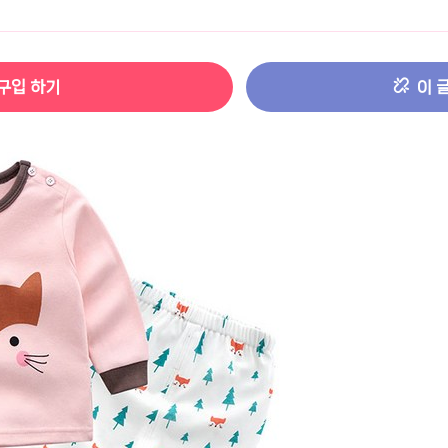
터 ADS-IPS FHD
- 원팡
구입 하기
이 
HS 미니PC 컴퓨터 베어본
- 원팡
[ 1 ]
개씩 30개
- 원팡
노브 104키 풀배열
- 원팡