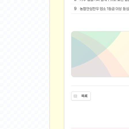
9
농협안심한우 암소 1등급 이상 등심 
유머
베스트 유머
유머 게시판
스포츠
축구
야구
농구
골프
낚시
자전거
목록
당구
볼링
수영
스키&보드