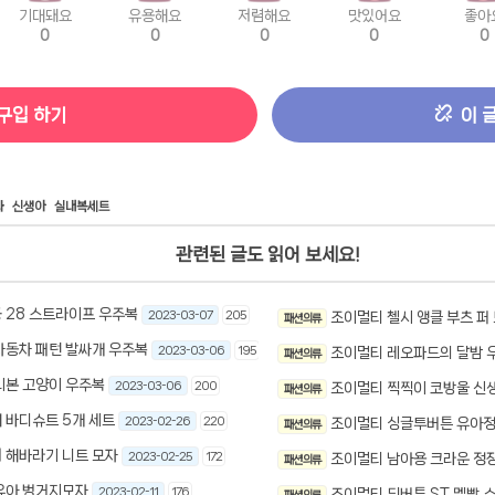
기대돼요
유용해요
저렴해요
맛있어요
좋아
0
0
0
0
0
구입 하기
이 
라
신생아
실내복세트
관련된 글도 읽어 보세요!
 28 스트라이프 우주복
2023-03-07
205
조이멀티 첼시 앵클 부츠 퍼
패션 의류
자동차 패턴 발싸개 우주복
2023-03-06
195
조이멀티 레오파드의 달밤 
패션 의류
리본 고양이 우주복
2023-03-06
200
조이멀티 찍찍이 코방울 신
패션 의류
 바디슈트 5개 세트
2023-02-26
220
조이멀티 싱글투버튼 유아정
패션 의류
 해바라기 니트 모자
2023-02-25
172
조이멀티 남아용 크라운 정장
패션 의류
유아 벙거지모자
2023-02-11
176
조이멀티 뒤버튼 ST 멜빵 