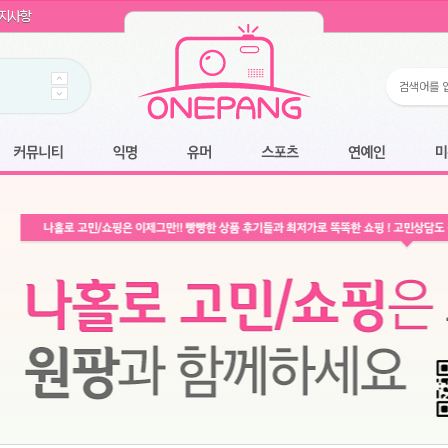
WIN11 16GB램
- 원팡
지사항
개입 골라담기
- 원팡
 로얄과
- 원팡
팡
니다.
*1
 원팡
커뮤니티
익명
유머
스포츠
연예인
미용
6.2cm 울트라 슬림/5600PA 흡입/인터랙티브/한국어 어댑터 및 사용 설명서
- 원팡
필터없는 직수형 건조기능 있음
- 원팡
식비데 코나에코홈 CONA-3000
- 원팡
어폰
- 원팡
명기능 오
원팡
N
- 원팡
쿠션담요+텀블러400ml
- 원팡