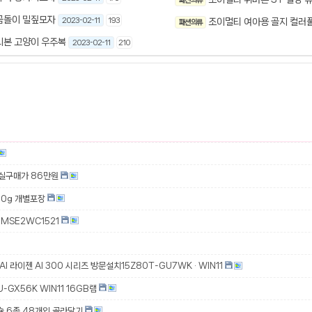
패션 의류
곰돌이 밀짚모자
2023-02-11
193
조이멀티 여아용 골지 컬러
패션 의류
리본 고양이 우주복
2023-02-11
210
 실구매가 86만원
00g 개별포장
MSE2WC1521
 AI 라이젠 AI 300 시리즈 방문설치15Z80T-GU7WK · WIN11
-GX56K WIN11 16GB램
슐 6종 48개입 골라담기