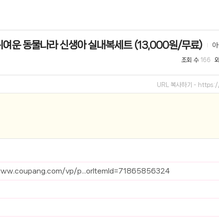
선 이어폰 러닝
- 원팡
귀여운 동물나라 신생아 실내복세트 (13,000원/무료)
아
0hz
- 원팡
조회 수
166
팡
콜라(L)+프렌치프라이(L)
- 원팡
URL 복사하기 -
https:
어 오리지널 KMW23551 KWW23552
- 원팡
 호텔 조식 왕복픽업 까지
- 원팡
+우삼겹 등
- 원팡
이젠 7000 시리즈 지포스 RTX 4060 FA607PV-QT076
- 원팡
www.coupang.com/vp/p...orItemId=71865856324
치
- 원팡