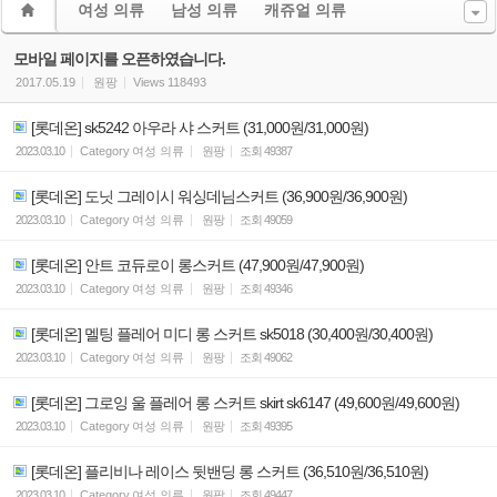
여성 의류
남성 의류
캐쥬얼 의류
모바일 페이지를 오픈하였습니다.
2017.05.19
원팡
Views
118493
[롯데온] sk5242 아우라 샤 스커트 (31,000원/31,000원)
2023.03.10
Category
여성 의류
원팡
조회
49387
[롯데온] 도닛 그레이시 워싱데님스커트 (36,900원/36,900원)
2023.03.10
Category
여성 의류
원팡
조회
49059
[롯데온] 안트 코듀로이 롱스커트 (47,900원/47,900원)
2023.03.10
Category
여성 의류
원팡
조회
49346
[롯데온] 멜팅 플레어 미디 롱 스커트 sk5018 (30,400원/30,400원)
2023.03.10
Category
여성 의류
원팡
조회
49062
[롯데온] 그로잉 울 플레어 롱 스커트 skirt sk6147 (49,600원/49,600원)
2023.03.10
Category
여성 의류
원팡
조회
49395
[롯데온] 플리비나 레이스 뒷밴딩 롱 스커트 (36,510원/36,510원)
2023.03.10
Category
여성 의류
원팡
조회
49447