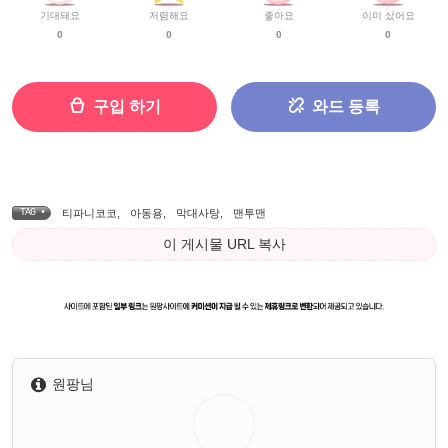
기대돼요
저렴해요
좋아요
이미 샀어요
0
0
0
0
구입 하기
와드 등록
TAG •
티파니코코
,
아동용
,
막대사탕
,
맨투맨
이 게시물 URL 복사
원팡님