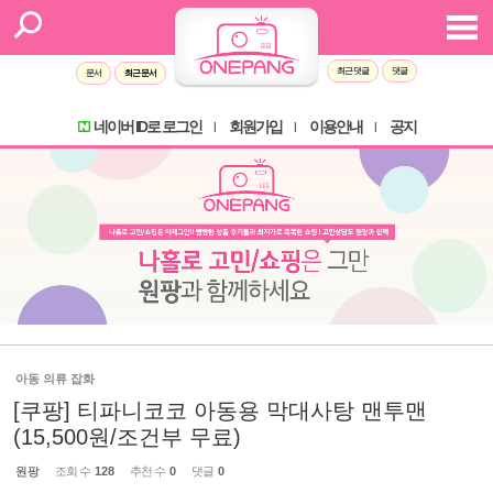
최근 댓글
댓글
문서
최근 문서
네이버 ID로 로그인
회원가입
이용안내
공지
l
l
l
아동 의류 잡화
[쿠팡] 티파니코코 아동용 막대사탕 맨투맨
(15,500원/조건부 무료)
원팡
조회 수
128
추천 수
0
댓글
0