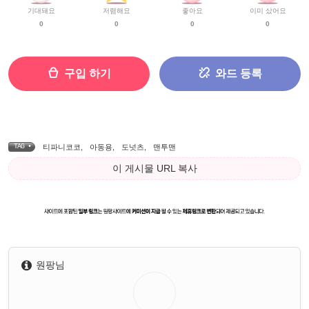
기대돼요
저렴해요
좋아요
이미 샀어요
0
0
0
0
구입 하기
와드 등록
TAG •
티파니코코
,
아동용
,
도넛츠
,
맨투맨
이 게시물 URL 복사
원팡님