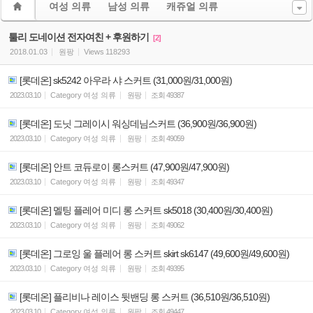
여성 의류
남성 의류
캐쥬얼 의류
툴리 도네이션 전자여친 + 후원하기
[2]
2018.01.03
원팡
Views
118293
[롯데온] sk5242 아우라 샤 스커트 (31,000원/31,000원)
2023.03.10
Category
여성 의류
원팡
조회
49387
[롯데온] 도닛 그레이시 워싱데님스커트 (36,900원/36,900원)
2023.03.10
Category
여성 의류
원팡
조회
49059
[롯데온] 안트 코듀로이 롱스커트 (47,900원/47,900원)
2023.03.10
Category
여성 의류
원팡
조회
49347
[롯데온] 멜팅 플레어 미디 롱 스커트 sk5018 (30,400원/30,400원)
2023.03.10
Category
여성 의류
원팡
조회
49062
[롯데온] 그로잉 울 플레어 롱 스커트 skirt sk6147 (49,600원/49,600원)
2023.03.10
Category
여성 의류
원팡
조회
49395
[롯데온] 플리비나 레이스 뒷밴딩 롱 스커트 (36,510원/36,510원)
2023.03.10
Category
여성 의류
원팡
조회
49447