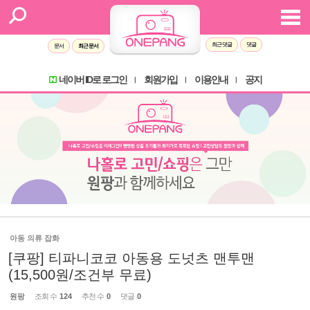
최근 댓글
댓글
문서
최근 문서
네이버 ID로 로그인
회원가입
이용안내
공지
l
l
l
아동 의류 잡화
[쿠팡] 티파니코코 아동용 도넛츠 맨투맨
(15,500원/조건부 무료)
원팡
조회 수
124
추천 수
0
댓글
0