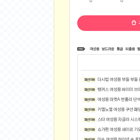
0
0
비트소닉(Bitsonic)
후오비(Huobi)
지렁이 게임
고팍스(GoPax)
커뮤니티
여성용
보드라운
통굽
외출용
자유 게시판
가상 화폐
스폐셜 게시판
더시럽 여성용 부들 부들
패션 의류
심리 테스트
탱커스 여성용 바이미 브
집 꾸미기
패션 의류
지식 노하우
여성용 마켓A 반폴라 단색
패션 의류
반려 동물
키엘노엘 여성용 쿠션 패딩
패션 의류
애니메이션
스타 여성용 자글러 시스
패션 의류
자취 게시판
슈가펀 여성용 새이르 기
패션 의류
리그오브레전드
미쏘 여성용 하이넥 숏 푸
패션 의류