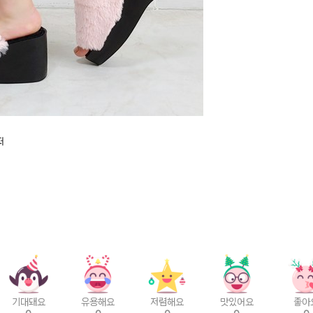
퍼
기대돼요
유용해요
저렴해요
맛있어요
좋아