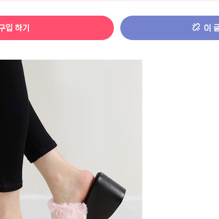
터 ADS-IPS FHD
- 원팡
구입 하기
이 
HS 미니PC 컴퓨터 베어본
- 원팡
[ 1 ]
개씩 30개
- 원팡
노브 104키 풀배열
- 원팡