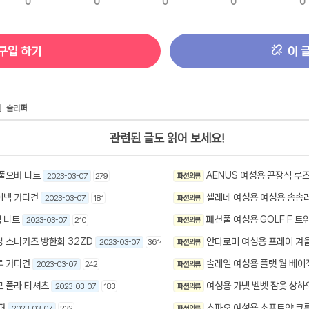
0
0
0
0
0
구입 하기
이 
털
슬리퍼
관련된 글도 읽어 보세요!
 풀오버 니트
AENUS 여성용 끈장식 루
2023-03-07
279
패션 의류
이넥 가디건
셀레네 여성용 여성용 솜솜
2023-03-07
181
패션 의류
 니트
패션풀 여성용 GOLF F 트
2023-03-07
210
패션 의류
 스니커즈 방한화 32ZD
안다로미 여성용 프레이 겨
2023-03-07
3614
패션 의류
루 가디건
솔레일 여성용 플랫 웜 베이
2023-03-07
242
패션 의류
모 폴라 티셔츠
여성용 가넷 벨벳 잠옷 상하
2023-03-07
183
패션 의류
퍼
스파오 여성용 소프트얀 크롭 
2023-03-07
232
패션 의류