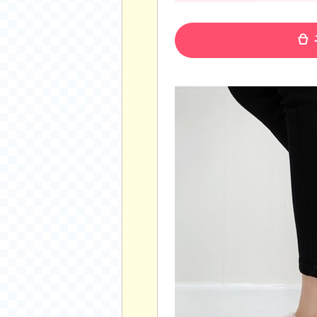
공지사항
알리 15.6 인치 터치 스크린 휴대용 포터블 모니
하이트 제로 0.00, 350ml, 24캔
- 원팡
R
경조사용 검정색 사계절 스판 정장 수트
- 원팡
랜덤 글 보기
원할머니 명품 육개장 600g 10팩
- 원팡
BEELINK 비링크 EQR6 ADM R7-7735
수박바 제로 스크류바 제로 죠스바 제로 각 10
AJAZZ AK35I V3 무선 기계식 키보드 멀티 
쇼핑
부르르 제로콜라, 190ml, 30개
- 원팡
삼성전자 삼성 갤럭시 핏3 Fit3
- 원팡
알뜰 쇼핑
해외쇼핑
패션 의류
특가 휴대폰
오프라인 특가
인증샷
맛집 인증샷