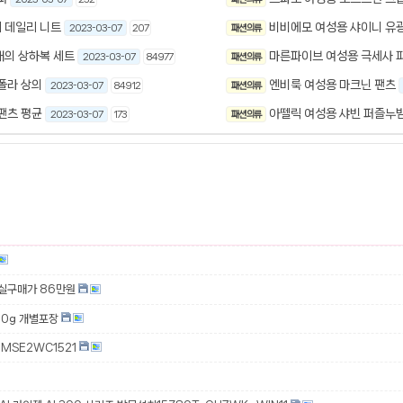
 데일리 니트
비비에모 여성용 샤이니 유광 
2023-03-07
207
패션 의류
내의 상하복 세트
마른파이브 여성용 극세사 
2023-03-07
84977
패션 의류
폴라 상의
엔비룩 여성용 마크닌 팬츠
2023-03-07
84912
패션 의류
팬츠 평균
아뗄릭 여성용 샤빈 퍼즐누빔 
2023-03-07
173
패션 의류
 실구매가 86만원
00g 개별포장
MSE2WC1521