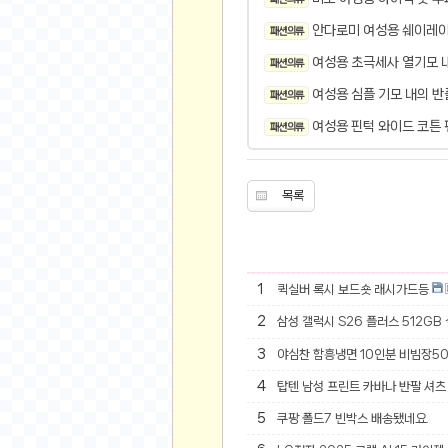
오버워치
안다로미 여성용 쉐이레이
패션 의류
재테크
여성용 초극세사 열기모 
요청 게시판
패션 의류
공지사항
여성용 심플 기모 내의 반
패션 의류
주식
여성용 핀턱 와이드 코튼 
패션 의류
스티커 환전소
등업 안내
목록
원팡 홍보 이벤트
음악
익명
1
퀵실버 록시 보드숏 래시가드등
익명 게시판
2
삼성 갤럭시 S26 플러스 512GB
고민 게시판
3
야심찬 함흥냉면 10인분 비빔장5
결정 장애
4
탑텐 남성 프린트 카바나 반팔 셔츠 
정치 토론
일기장
5
쿠팡 폴드7 빈박스 배송됐네요.
연애 게시판