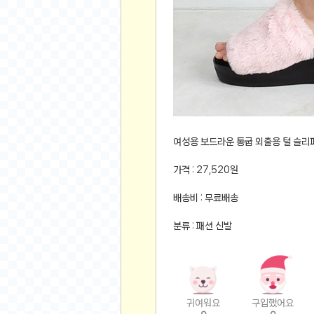
먹거리 인증샷
쇼핑 인증샷
그림 인증샷
뽑기 인증샷
여행 인증샷
디지털 기기 인증샷
소프트웨어 인증샷
공연 인증샷
여성용 보드라운 통굽 외출용 털 슬리
요리 인증샷
가격 : 27,520원
신차 인증샷
배송비 : 무료배송
암호화폐
분류 : 패션 신발
암호화폐
코인원(Coinone)
바이낸스(Binance)
바이비트(Bybit)
귀여워요
구입했어요
비트멕스(BitMex)