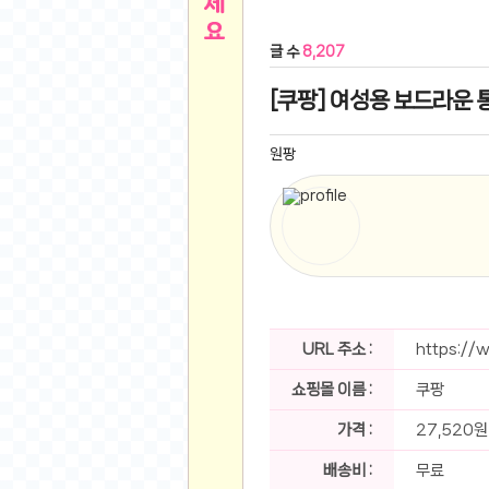
른
용인 캐리비안베이 워터파크 이용권
- 원팡
글 수
8,207
아디제로 보스턴 12 JQ2552 러닝화
- 원팡
메
QCY C30S 방수 오픈이어 블루투스 6.0 무
[쿠팡] 여성용 보드라운 통
뉴
LG전자 Full HD PC 모니터 24MS500 10
(버거킹) 와퍼+코카콜라(R)+21치즈스틱
- 원
원팡
1
버거킹 불고기와퍼주니어+콰치와퍼주니어+코카
알뜰 쇼핑
K2 씬에어 오리지널 25SS 역시즌 남여 씬에
스테비아 방울 토마토 2kg
- 원팡
2
발리 자유여행 꾸따 솔리아 르기안 5일 or 6일
해외쇼핑
인도모크샤 인센스스틱 400스틱
- 원팡
한우 우삼겹 1 kg
- 원팡
3
산더미 소고기 등심세트 1kg 토시+부채+갈비
URL 주소 :
https://
맛집 인증샷
에이수스 2024 TUF 게이밍 A16 라이젠9 라
쇼핑몰 이름 :
쿠팡
B
필터 없는 트레비 방수비데 UB-1000 자가설
베스트 유머
SD 카드 EMMC 연결 pcb 선
- 원팡
가격 :
27,520원
암바사 제로 345ml, 24개
- 원팡
N
배송비 :
무료
빨간 사과 5kg (24-26과내외)
- 원팡