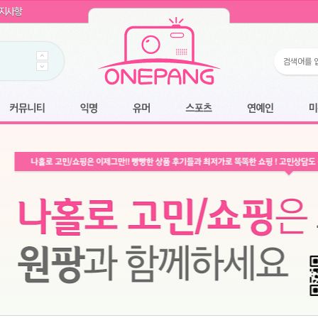
WIN11 16GB램
- 원팡
지사항
개입 골라담기
- 원팡
 로얄과
- 원팡
팡
니다.
*1
 원팡
커뮤니티
익명
유머
스포츠
연예인
미용
6.2cm 울트라 슬림/5600PA 흡입/인터랙티브/한국어 어댑터 및 사용 설명서
- 원팡
필터없는 직수형 건조기능 있음
- 원팡
식비데 코나에코홈 CONA-3000
- 원팡
어폰
- 원팡
명기능 오
원팡
N
- 원팡
쿠션담요+텀블러400ml
- 원팡