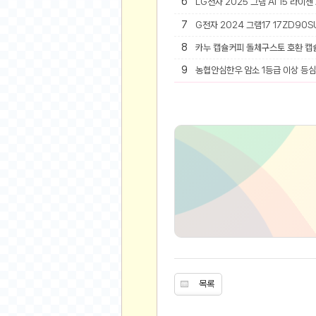
6
LG전자 2025 그램 AI 15 라이젠
유머
7
G전자 2024 그램17 17ZD90SU
8
카누 캡슐커피 돌체구스토 호환 캡
베스트 유머
유머 게시판
9
농협안심한우 암소 1등급 이상 등심 
스포츠
축구
야구
농구
골프
낚시
자전거
당구
볼링
수영
목록
스키&보드