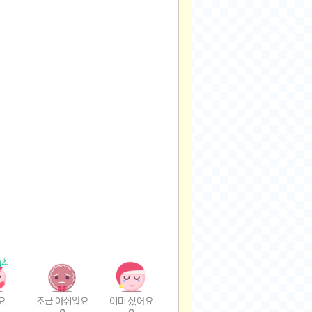
요
조금 아쉬워요
이미 샀어요