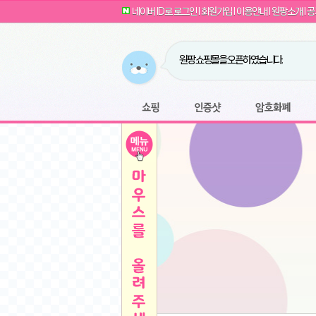
G전자 2024 그램17 17ZD90SU-GX56K 
귀여운 토끼 팡이 이모티콘 출시 안내
네이버 ID로 로그인
l
회원가입
l
이용안내
l
원팡소개
l
공
카누 캡슐커피 돌체구스토 호환 캡슐 6종 48
툴리 비트코인 방송 단톡방 링크
농협안심한우 암소 1등급 이상 등심 1kg
- 원팡
당도선별과 고당도 제주 레드향 1.5kg 소과 외
원팡 쇼핑몰을 오픈하였습니다.
버거킹 불고기와퍼+콜라R+너겟킹4조각
- 원
원팡사이트는 웹 마이닝을 진행하지 않습
디센느 태블릿 거치대 침대 스텐드
- 원팡
전자여자 친구 기능을 도입하였습니다.
*1
마타스튜디오 T1 태블릿 침대 거치대 스텐드
-
쇼핑
인증샷
암호화폐
Sobergo 스마트 윈도우 로봇 청소기 3세대 
툴리 도네이션 전자여친 + 후원하기
*2
잠실 롯데월드 어드벤처 자유 이용권
- 원팡
모바일 페이지를 오픈하였습니다.
아메리칸스탠다드 아쿠아2 비데 IPX7 방수 
방수 비데 FULL스텐노즐 IPX5 방수형 전자
스티커 기능을 새롭게 오픈 하였습니다.
*1
단
QCY Crossky C50 오픈 이어 블루투스 이
여러분의 프라이버시를 지켜드립니다! 익
축
MUCAI 휴대용 14인치 포터블 디스플레이
- 
픈
원팡 오픈 기념! 문화상품권 증정 이벤트
HISENSE 4K UHD QLED 85인치 85Q6
키
LG전자 울트라PC 15U50T-GR3CK
- 원팡
/
짜파게티 10봉
- 원팡
돌체구스토 커피머신 지니오S +머그325ml+
빠
김해 롯데 워터파크 하이3 종일권
- 원팡