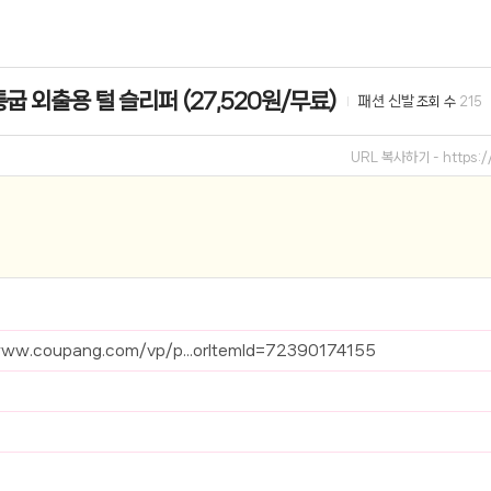
선 이어폰 러닝
- 원팡
굽 외출용 털 슬리퍼 (27,520원/무료)
패션 신발
조회 수
215
0hz
- 원팡
팡
URL 복사하기 -
https:
콜라(L)+프렌치프라이(L)
- 원팡
어 오리지널 KMW23551 KWW23552
- 원팡
 호텔 조식 왕복픽업 까지
- 원팡
+우삼겹 등
- 원팡
www.coupang.com/vp/p...orItemId=72390174155
이젠 7000 시리즈 지포스 RTX 4060 FA607PV-QT076
- 원팡
치
- 원팡