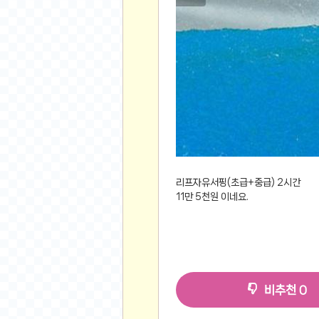
먹거리 인증샷
쇼핑 인증샷
그림 인증샷
뽑기 인증샷
여행 인증샷
디지털 기기 인증샷
소프트웨어 인증샷
공연 인증샷
요리 인증샷
신차 인증샷
리프자유서핑(초급+중급) 2시간
11만 5천원 이네요.
암호화폐
암호화폐
코인원(Coinone)
바이낸스(Binance)
비추천
0
바이비트(Bybit)
비트멕스(BitMex)