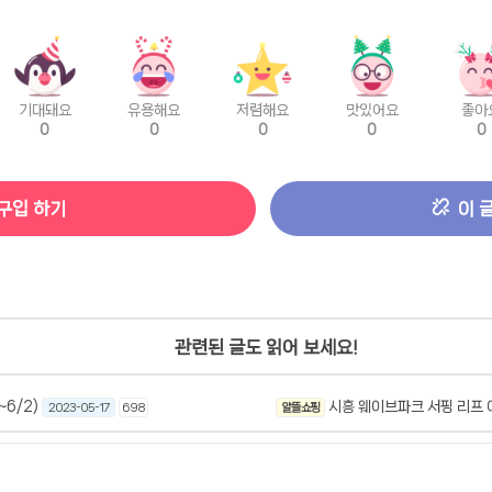
기대돼요
유용해요
저렴해요
맛있어요
좋아
0
0
0
0
0
구입 하기
이 
관련된 글도 읽어 보세요!
6/2)
시흥 웨이브파크 서핑 리프 이
2023-05-17
698
알뜰 쇼핑