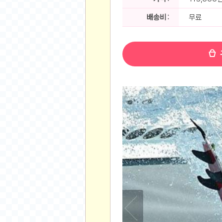
공지사항
알리 15.6 인치 터치 스크린 휴대용 포터블 모니
배송비 :
무료
하이트 제로 0.00, 350ml, 24캔
- 원팡
R
경조사용 검정색 사계절 스판 정장 수트
- 원팡
랜덤 글 보기
원할머니 명품 육개장 600g 10팩
- 원팡
BEELINK 비링크 EQR6 ADM R7-7735
수박바 제로 스크류바 제로 죠스바 제로 각 10
AJAZZ AK35I V3 무선 기계식 키보드 멀티 
쇼핑
부르르 제로콜라, 190ml, 30개
- 원팡
삼성전자 삼성 갤럭시 핏3 Fit3
- 원팡
알뜰 쇼핑
해외쇼핑
패션 의류
특가 휴대폰
오프라인 특가
인증샷
맛집 인증샷