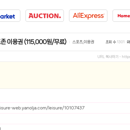
선 이어폰 러닝
- 원팡
0hz
- 원팡
팡
 이용권 (115,000원/무료)
스포츠,이용권
조회 수
와
1301
콜라(L)+프렌치프라이(L)
- 원팡
어 오리지널 KMW23551 KWW23552
- 원팡
URL 복사하기 -
htt
 호텔 조식 왕복픽업 까지
- 원팡
+우삼겹 등
- 원팡
이젠 7000 시리즈 지포스 RTX 4060 FA607PV-QT076
- 원팡
치
- 원팡
leisure-web.yanolja.com/leisure/10107437
원