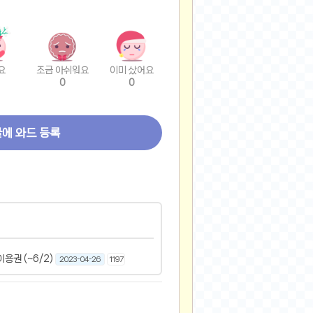
요
조금 아쉬워요
이미 샀어요
0
0
글에 와드 등록
용권 (~6/2)
2023-04-26
1197