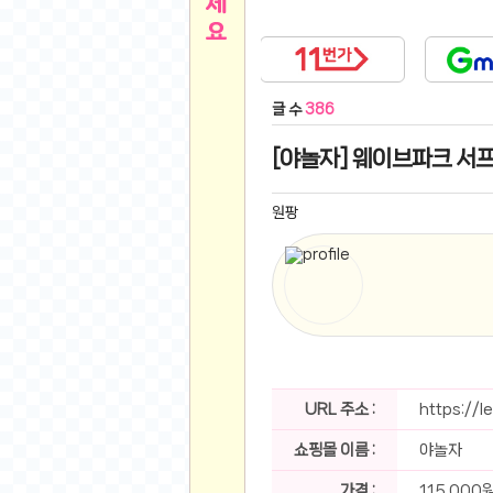
른
용인 캐리비안베이 워터파크 이용권
- 원팡
아디제로 보스턴 12 JQ2552 러닝화
- 원팡
메
QCY C30S 방수 오픈이어 블루투스 6.0 무
글 수
386
뉴
LG전자 Full HD PC 모니터 24MS500 10
(버거킹) 와퍼+코카콜라(R)+21치즈스틱
- 원
[야놀자] 웨이브파크 서프존
1
버거킹 불고기와퍼주니어+콰치와퍼주니어+코카
알뜰 쇼핑
K2 씬에어 오리지널 25SS 역시즌 남여 씬에
원팡
스테비아 방울 토마토 2kg
- 원팡
2
발리 자유여행 꾸따 솔리아 르기안 5일 or 6일
해외쇼핑
인도모크샤 인센스스틱 400스틱
- 원팡
한우 우삼겹 1 kg
- 원팡
3
산더미 소고기 등심세트 1kg 토시+부채+갈비
맛집 인증샷
에이수스 2024 TUF 게이밍 A16 라이젠9 라
B
필터 없는 트레비 방수비데 UB-1000 자가설
URL 주소 :
https://
베스트 유머
SD 카드 EMMC 연결 pcb 선
- 원팡
쇼핑몰 이름 :
야놀자
암바사 제로 345ml, 24개
- 원팡
N
빨간 사과 5kg (24-26과내외)
- 원팡
가격 :
115,000