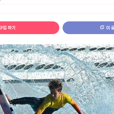
터 ADS-IPS FHD
- 원팡
구입 하기
이 
HS 미니PC 컴퓨터 베어본
- 원팡
[ 1 ]
개씩 30개
- 원팡
노브 104키 풀배열
- 원팡