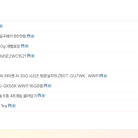
 실구매가 86만원
00g 개별포장
MSE2WC1521
 AI 라이젠 AI 300 시리즈 방문설치15Z80T-GU7WK · WIN11
-GX56K WIN11 16GB램
슐 6종 48개입 골라담기
1kg