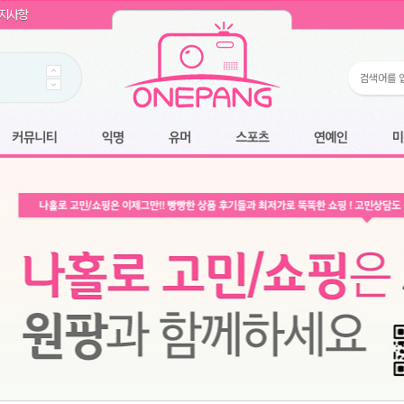
WIN11 16GB램
- 원팡
지사항
개입 골라담기
- 원팡
 로얄과
- 원팡
팡
니다.
*1
 원팡
커뮤니티
익명
유머
스포츠
연예인
미용
6.2cm 울트라 슬림/5600PA 흡입/인터랙티브/한국어 어댑터 및 사용 설명서
- 원팡
필터없는 직수형 건조기능 있음
- 원팡
식비데 코나에코홈 CONA-3000
- 원팡
어폰
- 원팡
명기능 오
원팡
N
- 원팡
쿠션담요+텀블러400ml
- 원팡