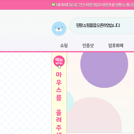
G전자 2024 그램17 17ZD90SU-GX56K 
귀여운 토끼 팡이 이모티콘 출시 안내
네이버 ID로 로그인
l
회원가입
l
이용안내
l
원팡소개
l
공
카누 캡슐커피 돌체구스토 호환 캡슐 6종 48
툴리 비트코인 방송 단톡방 링크
농협안심한우 암소 1등급 이상 등심 1kg
- 원팡
당도선별과 고당도 제주 레드향 1.5kg 소과 외
원팡 쇼핑몰을 오픈하였습니다.
버거킹 불고기와퍼+콜라R+너겟킹4조각
- 원
원팡사이트는 웹 마이닝을 진행하지 않습
디센느 태블릿 거치대 침대 스텐드
- 원팡
전자여자 친구 기능을 도입하였습니다.
*1
마타스튜디오 T1 태블릿 침대 거치대 스텐드
-
쇼핑
인증샷
암호화폐
Sobergo 스마트 윈도우 로봇 청소기 3세대 
툴리 도네이션 전자여친 + 후원하기
*2
잠실 롯데월드 어드벤처 자유 이용권
- 원팡
모바일 페이지를 오픈하였습니다.
아메리칸스탠다드 아쿠아2 비데 IPX7 방수 
방수 비데 FULL스텐노즐 IPX5 방수형 전자
스티커 기능을 새롭게 오픈 하였습니다.
*1
단
QCY Crossky C50 오픈 이어 블루투스 이
여러분의 프라이버시를 지켜드립니다! 익
축
MUCAI 휴대용 14인치 포터블 디스플레이
- 
픈
원팡 오픈 기념! 문화상품권 증정 이벤트
HISENSE 4K UHD QLED 85인치 85Q6
키
LG전자 울트라PC 15U50T-GR3CK
- 원팡
/
짜파게티 10봉
- 원팡
돌체구스토 커피머신 지니오S +머그325ml+
빠
김해 롯데 워터파크 하이3 종일권
- 원팡