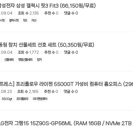
[G마켓] 삼성전자 삼성 갤럭시 핏3 Fit3 (66,150원/무료)
.09.04
조회 수
2,135
추천 수
0
댓글 수
0
시핏
갤럭시핏
핏3
Fit3
[11번가] 동원 참치 선물세트 선호 세트 (50,350원/무료)
.09.04
조회 수
1,772
추천 수
0
댓글 수
0
선물세트
명절선물세트
참치
[알리익스프레스] 프리플
.08.23
조회 수
2,165
추천 수
0
댓글 수
0
5500gt
프리플로우
라이젠컴퓨터