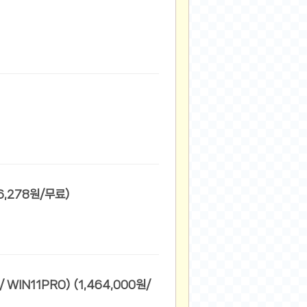
로우 라이젠 5500GT 가성비 컴퓨터 홈오피스 (296,278원/무료)