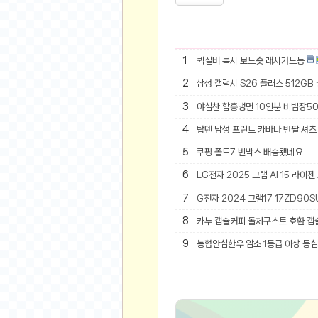
오버워치
재테크
요청 게시판
1
퀵실버 록시 보드숏 래시가드등
공지사항
2
삼성 갤럭시 S26 플러스 512GB
주식
스티커 환전소
3
야심찬 함흥냉면 10인분 비빔장5
등업 안내
4
탑텐 남성 프린트 카바나 반팔 셔츠 
원팡 홍보 이벤트
5
쿠팡 폴드7 빈박스 배송됐네요.
음악
6
LG전자 2025 그램 AI 15 라이젠
익명
7
G전자 2024 그램17 17ZD90SU
익명 게시판
8
카누 캡슐커피 돌체구스토 호환 캡
고민 게시판
9
농협안심한우 암소 1등급 이상 등심 
결정 장애
정치 토론
일기장
연애 게시판