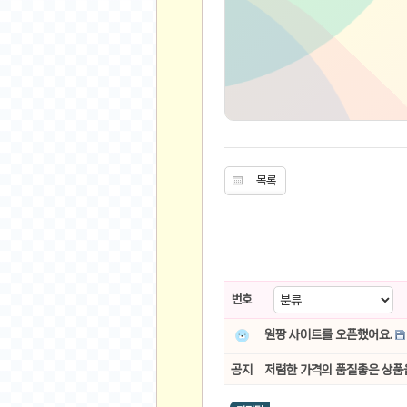
유머
베스트 유머
유머 게시판
스포츠
축구
야구
목록
농구
골프
낚시
자전거
번호
당구
볼링
원팡 사이트를 오픈했어요.
수영
공지
저렴한 가격의 품질좋은 상품
스키&보드