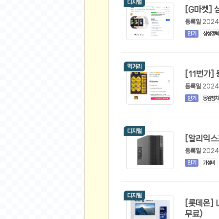
스쿠버 다이빙
디지털
윈드서핑&서핑
등록일
2024
연예인
인기
삼성갤럭
가수
배우
먹거리
드라마
등록일
2024
영화
인기
동원참치
해외 가수
해외 배우
디지털
미용
등록일
2024
뷰티
인기
가성비
화장품
패션
네일아트
디지털
[롯데온] LG전자 그램15 15Z90S-GP56ML (RAM 16GB / NVMe 2TB / WIN11PRO) (1,464,000원/
다이어트
무료)