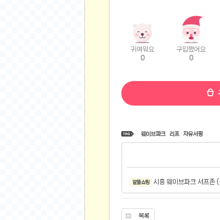
비트소닉(Bitsonic)
후오비(Huobi)
지렁이 게임
귀여워요
구입했어요
고팍스(GoPax)
0
0
커뮤니티
자유 게시판
가상 화폐
스폐셜 게시판
심리 테스트
웨이브파크
리프
자유서핑
집 꾸미기
지식 노하우
반려 동물
시흥 웨이브파크 서프존 (~
애니메이션
알뜰 쇼핑
자취 게시판
리그오브레전드
목록