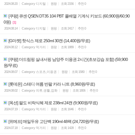
2024.08.20
Category
디지털
원팡
조회
2156
추천
0
[쿠팡] 큐센 QSEN DT35 104 PBT 풀배열 기계식 키보드 (60,900원/60,90
0원)
[1]
2024.08.14
Category
디지털
원팡
조회
2417
추천
0
[G마켓] 핫식스 제로 250ml 30캔 (14,400원/무료)
2024.08.12
Category
먹거리
원팡
조회
1889
추천
0
[쿠팡] 더드림핑 실내서핑 남양주 이용권 2시간(초보강습 포함) (59,900
원/무료)
2024.08.07
Category
스포츠,이용권
원팡
조회
1580
추천
0
[롯데온] 스테디 여름 반팔 카라 니트 (8,960원/무료)
2024.08.02
Category
의류,생활,잡화
원팡
조회
1806
추천
0
[옥션] 팔도 비락식혜 제로 238ml 24캔 (9,900원/무료)
2024.07.19
Category
먹거리
원팡
조회
1646
추천
0
[위메프] 매일두유 고단백 190ml 48팩 (24,720원/무료)
2024.07.18
Category
먹거리
원팡
조회
1428
추천
0