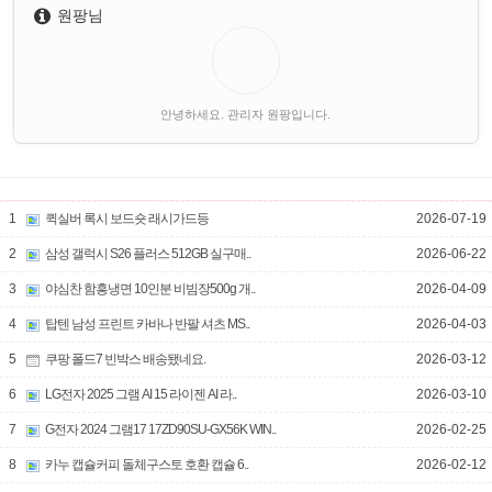
원팡님
안녕하세요. 관리자 원팡입니다.
1
퀵실버 록시 보드숏 래시가드등
2026-07-19
2
삼성 갤럭시 S26 플러스 512GB 실구매..
2026-06-22
3
야심찬 함흥냉면 10인분 비빔장500g 개..
2026-04-09
4
탑텐 남성 프린트 카바나 반팔 셔츠 MS..
2026-04-03
5
쿠팡 폴드7 빈박스 배송됐네요.
2026-03-12
6
LG전자 2025 그램 AI 15 라이젠 AI 라..
2026-03-10
7
G전자 2024 그램17 17ZD90SU-GX56K WIN..
2026-02-25
8
카누 캡슐커피 돌체구스토 호환 캡슐 6..
2026-02-12