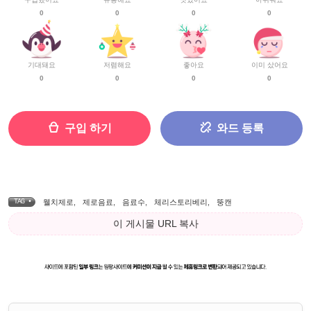
0
0
0
0
기대돼요
저렴해요
좋아요
이미 샀어요
0
0
0
0
구입 하기
와드 등록
TAG •
웰치제로
,
제로음료
,
음료수
,
체리스토리베리
,
뚱캔
이 게시물 URL 복사