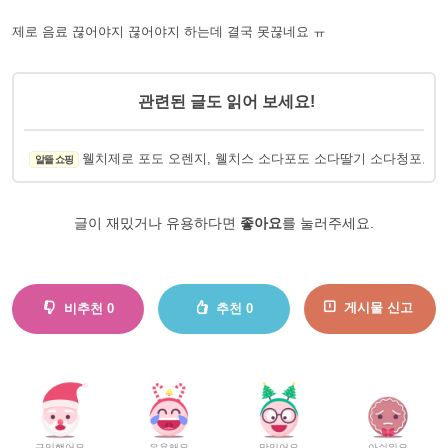
제로 음료 끊어야지 끊어야지 하는데 결국 못끊네요 ㅠ
관련된 글도 읽어 보세요!
웰치제로 포도 오렌지, 웰치스 소다포도 소다
알뜰 쇼핑
글이 재밌거나 유용하다면
좋아요
를 눌러주세요.
게시물 신고
비추천
0
추천
0
구입했어요
유용해요
맛있어요
아쉬워요