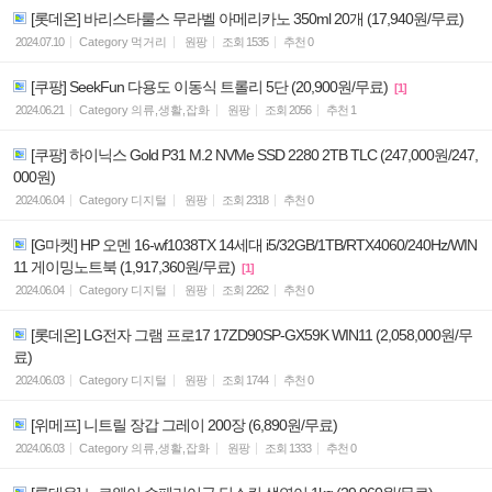
[롯데온] 바리스타룰스 무라벨 아메리카노 350ml 20개 (17,940원/무료)
2024.07.10
Category
먹거리
원팡
조회
1535
추천
0
[쿠팡] SeekFun 다용도 이동식 트롤리 5단 (20,900원/무료)
[1]
2024.06.21
Category
의류,생활,잡화
원팡
조회
2056
추천
1
[쿠팡] 하이닉스 Gold P31 M.2 NVMe SSD 2280 2TB TLC (247,000원/247,
000원)
2024.06.04
Category
디지털
원팡
조회
2318
추천
0
[G마켓] HP 오멘 16-wf1038TX 14세대 i5/32GB/1TB/RTX4060/240Hz/WIN
11 게이밍노트북 (1,917,360원/무료)
[1]
2024.06.04
Category
디지털
원팡
조회
2262
추천
0
[롯데온] LG전자 그램 프로17 17ZD90SP-GX59K WIN11 (2,058,000원/무
료)
2024.06.03
Category
디지털
원팡
조회
1744
추천
0
[위메프] 니트릴 장갑 그레이 200장 (6,890원/무료)
2024.06.03
Category
의류,생활,잡화
원팡
조회
1333
추천
0