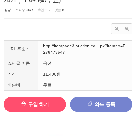
24캔 (11,490원/무료)
원팡
조회 수
1578
추천 수
0
댓글
0
http://itempage3.auction.co....px?itemno=E
URL 주소 :
278473547
쇼핑몰 이름 :
옥션
가격 :
11,490원
배송비 :
무료
구입 하기
와드 등록