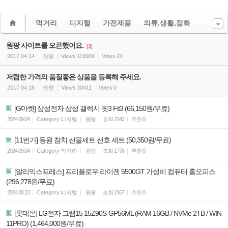
먹거리
디지털
가전제품
의류,생활,잡화
원팡 사이트를 오픈했어요.
[3]
2017.04.14
원팡
Views
119909
Votes
20
저렴한 가격의 품질좋은 상품을 등록해 주세요.
2017.04.18
원팡
Views
30411
Votes
0
[G마켓] 삼성전자 삼성 갤럭시 핏3 Fit3 (66,150원/무료)
2024.09.04
Category
디지털
원팡
조회
2142
추천
0
[11번가] 동원 참치 선물세트 선호 세트 (50,350원/무료)
2024.09.04
Category
먹거리
원팡
조회
1776
추천
0
[알리익스프레스] 프리플로우 라이젠 5500GT 가성비 컴퓨터 홈오피스
(296,278원/무료)
2024.08.23
Category
디지털
원팡
조회
2167
추천
0
[롯데온] LG전자 그램15 15Z90S-GP56ML (RAM 16GB / NVMe 2TB / WIN
11PRO) (1,464,000원/무료)