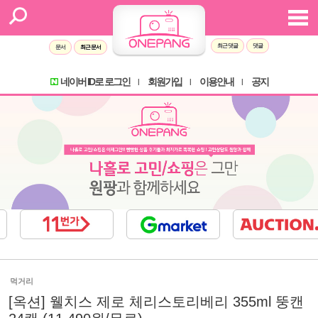
최근 댓글
댓글
문서
최근 문서
네이버 ID로 로그인
회원가입
이용안내
공지
l
l
l
먹거리
[옥션] 웰치스 제로 체리스토리베리 355ml 뚱캔