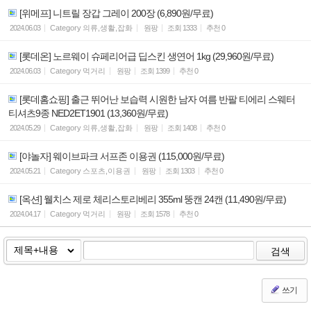
[위메프] 니트릴 장갑 그레이 200장 (6,890원/무료)
2024.06.03
Category
의류,생활,잡화
원팡
조회
1333
추천
0
[롯데온] 노르웨이 슈페리어급 딥스킨 생연어 1kg (29,960원/무료)
2024.06.03
Category
먹거리
원팡
조회
1399
추천
0
[롯데홈쇼핑] 출근 뛰어난 보습력 시원한 남자 여름 반팔 티에리 스웨터
티셔츠9종 NED2ET1901 (13,360원/무료)
2024.05.29
Category
의류,생활,잡화
원팡
조회
1408
추천
0
[야놀자] 웨이브파크 서프존 이용권 (115,000원/무료)
2024.05.21
Category
스포츠,이용권
원팡
조회
1303
추천
0
[옥션] 웰치스 제로 체리스토리베리 355ml 뚱캔 24캔 (11,490원/무료)
2024.04.17
Category
먹거리
원팡
조회
1578
추천
0
검색
쓰기