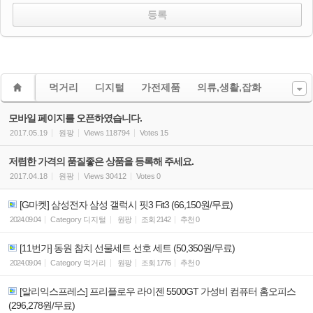
먹거리
디지털
가전제품
의류,생활,잡화
모바일 페이지를 오픈하였습니다.
2017.05.19
원팡
Views
118794
Votes
15
저렴한 가격의 품질좋은 상품을 등록해 주세요.
2017.04.18
원팡
Views
30412
Votes
0
[G마켓] 삼성전자 삼성 갤럭시 핏3 Fit3 (66,150원/무료)
2024.09.04
Category
디지털
원팡
조회
2142
추천
0
[11번가] 동원 참치 선물세트 선호 세트 (50,350원/무료)
2024.09.04
Category
먹거리
원팡
조회
1776
추천
0
[알리익스프레스] 프리플로우 라이젠 5500GT 가성비 컴퓨터 홈오피스
(296,278원/무료)