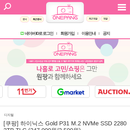
최근 댓글
댓글
문서
최근 문서
네이버 ID로 로그인
회원가입
이용안내
공지
l
l
l
디지털
[쿠팡] 하이닉스 Gold P31 M.2 NVMe SSD 2280