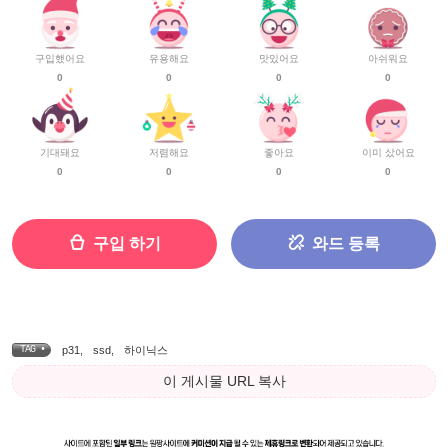
구입했어요
유용해요
맛있어요
아쉬워요
0
0
0
0
기대돼요
저렴해요
좋아요
이미 샀어요
0
0
0
0
구입 하기
와드 등록
TAG •
p31
,
ssd
,
하이닉스
이 게시물 URL 복사