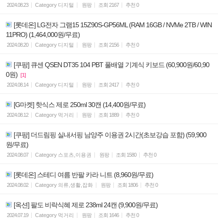
2024.08.23
Category
디지털
원팡
조회
2167
추천
0
[롯데온] LG전자 그램15 15Z90S-GP56ML (RAM 16GB / NVMe 2TB / WIN
11PRO) (1,464,000원/무료)
2024.08.20
Category
디지털
원팡
조회
2156
추천
0
[쿠팡] 큐센 QSEN DT35 104 PBT 풀배열 기계식 키보드 (60,900원/60,90
0원)
[1]
2024.08.14
Category
디지털
원팡
조회
2417
추천
0
[G마켓] 핫식스 제로 250ml 30캔 (14,400원/무료)
2024.08.12
Category
먹거리
원팡
조회
1889
추천
0
[쿠팡] 더드림핑 실내서핑 남양주 이용권 2시간(초보강습 포함) (59,900
원/무료)
2024.08.07
Category
스포츠,이용권
원팡
조회
1580
추천
0
[롯데온] 스테디 여름 반팔 카라 니트 (8,960원/무료)
2024.08.02
Category
의류,생활,잡화
원팡
조회
1806
추천
0
[옥션] 팔도 비락식혜 제로 238ml 24캔 (9,900원/무료)
2024.07.19
Category
먹거리
원팡
조회
1646
추천
0