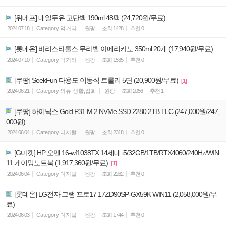
[위메프] 매일두유 고단백 190ml 48팩 (24,720원/무료)
2024.07.18
Category
먹거리
원팡
조회
1428
추천
0
[롯데온] 바리스타룰스 무라벨 아메리카노 350ml 20개 (17,940원/무료)
2024.07.10
Category
먹거리
원팡
조회
1535
추천
0
[쿠팡] SeekFun 다용도 이동식 트롤리 5단 (20,900원/무료)
[1]
2024.06.21
Category
의류,생활,잡화
원팡
조회
2056
추천
1
[쿠팡] 하이닉스 Gold P31 M.2 NVMe SSD 2280 2TB TLC (247,000원/247,
000원)
2024.06.04
Category
디지털
원팡
조회
2318
추천
0
[G마켓] HP 오멘 16-wf1038TX 14세대 i5/32GB/1TB/RTX4060/240Hz/WIN
11 게이밍노트북 (1,917,360원/무료)
[1]
2024.06.04
Category
디지털
원팡
조회
2262
추천
0
[롯데온] LG전자 그램 프로17 17ZD90SP-GX59K WIN11 (2,058,000원/무
료)
2024.06.03
Category
디지털
원팡
조회
1744
추천
0