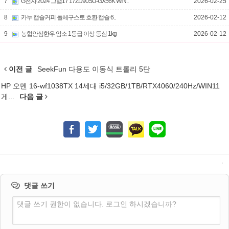
7
G전자 2024 그램17 17ZD90SU-GX56K WIN..
2026-02-25
8
카누 캡슐커피 돌체구스토 호환 캡슐 6..
2026-02-12
9
농협안심한우 암소 1등급 이상 등심 1kg
2026-02-12
이전 글
SeekFun 다용도 이동식 트롤리 5단
HP 오멘 16-wf1038TX 14세대 i5/32GB/1TB/RTX4060/240Hz/WIN11
게...
다음 글
댓글 쓰기
댓글 쓰기 권한이 없습니다. 로그인 하시겠습니까?