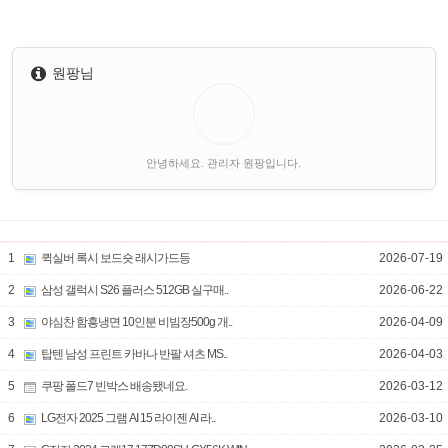
원팡님
안녕하세요. 관리자 원팡입니다.
1
퀵실버 록시 보드숏 래시가드등
2026-07-19
2
삼성 갤럭시 S26 플러스 512GB 실구매..
2026-06-22
3
야심찬 함흥냉면 10인분 비빔장500g 개..
2026-04-09
4
탑텐 남성 프린트 카바나 반팔 셔츠 MS..
2026-04-03
5
쿠팡 폴드7 빈박스 배송됐네요.
2026-03-12
6
LG전자 2025 그램 AI 15 라이젠 AI 라..
2026-03-10