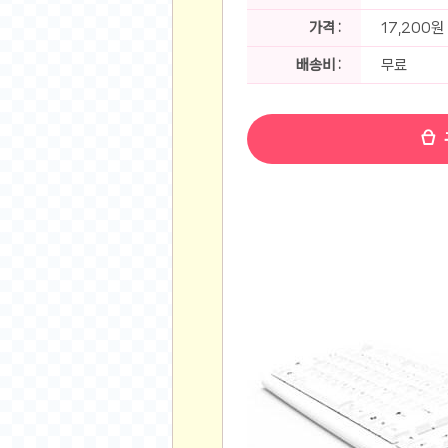
공지사항
알리 15.6 인치 터치 스크린 휴대용 포터블 모니
가격 :
17,200원
하이트 제로 0.00, 350ml, 24캔
- 원팡
R
배송비 :
무료
경조사용 검정색 사계절 스판 정장 수트
- 원팡
랜덤 글 보기
원할머니 명품 육개장 600g 10팩
- 원팡
BEELINK 비링크 EQR6 ADM R7-7735
수박바 제로 스크류바 제로 죠스바 제로 각 10
AJAZZ AK35I V3 무선 기계식 키보드 멀티 
쇼핑
부르르 제로콜라, 190ml, 30개
- 원팡
삼성전자 삼성 갤럭시 핏3 Fit3
- 원팡
알뜰 쇼핑
해외쇼핑
패션 의류
특가 휴대폰
오프라인 특가
인증샷
맛집 인증샷