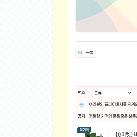
유머
베스트 유머
유머 게시판
스포츠
축구
목록
야구
농구
골프
낚시
번호
자전거
당구
여러분의 프라이버시를 지켜드
볼링
공지
저렴한 가격의 품질좋은 상품
수영
스키&보드
먹거리