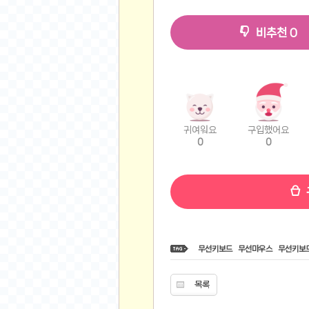
비트소닉(Bitsonic)
비추천
0
후오비(Huobi)
지렁이 게임
고팍스(GoPax)
커뮤니티
자유 게시판
귀여워요
구입했어요
가상 화폐
0
0
스폐셜 게시판
심리 테스트
집 꾸미기
지식 노하우
반려 동물
무선키보드
무선마우스
무선키보
애니메이션
자취 게시판
목록
리그오브레전드