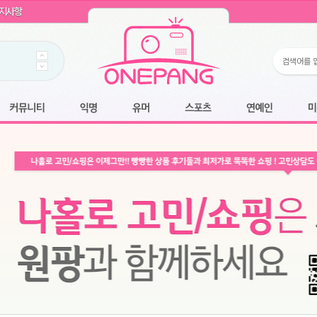
WIN11 16GB램
- 원팡
지사항
개입 골라담기
- 원팡
 로얄과
- 원팡
팡
니다.
*1
 원팡
커뮤니티
익명
유머
스포츠
연예인
미용
6.2cm 울트라 슬림/5600PA 흡입/인터랙티브/한국어 어댑터 및 사용 설명서
- 원팡
필터없는 직수형 건조기능 있음
- 원팡
식비데 코나에코홈 CONA-3000
- 원팡
어폰
- 원팡
명기능 오
원팡
N
- 원팡
쿠션담요+텀블러400ml
- 원팡