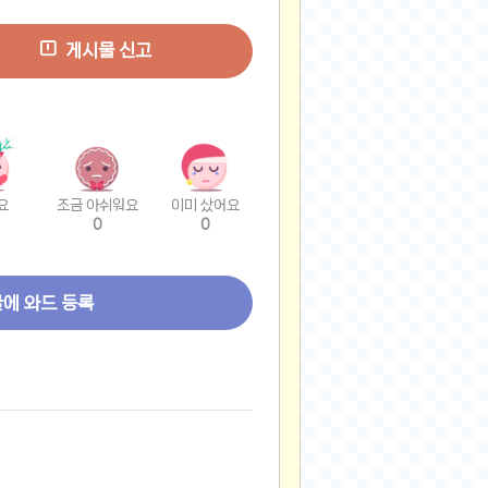
게시물 신고
요
조금 아쉬워요
이미 샀어요
0
0
글에 와드 등록