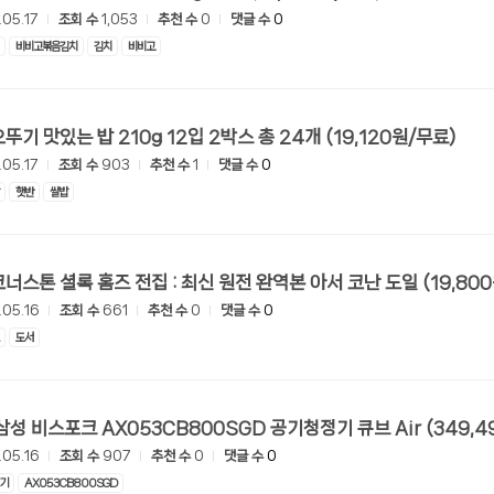
.05.17
조회 수
1,053
추천 수
0
댓글 수
0
비비고볶음김치
김치
비비고
[G마켓] 오뚜기 맛있는 밥 210g 12입 2박스 총 24개 (19,120원/무료)
.05.17
조회 수
903
추천 수
1
댓글 수
0
햇반
쌀밥
[G마켓] 코너스톤 셜록 홈즈 전집 : 최신 원전 
.05.16
조회 수
661
추천 수
0
댓글 수
0
도서
[11번가] 삼성 비스포크 AX053CB80
.05.16
조회 수
907
추천 수
0
댓글 수
0
기
AX053CB800SGD