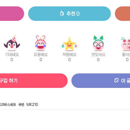
추천
0
기대돼요
유용해요
저렴해요
맛있어요
좋아
0
0
0
0
0
구입 하기
이 
드마우스세트
큐센
MK210