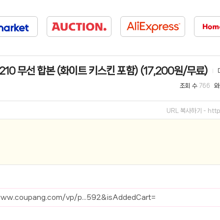
선 이어폰 러닝
- 원팡
0hz
- 원팡
팡
210 무선 합본 (화이트 키스킨 포함) (17,200원/무료)
콜라(L)+프렌치프라이(L)
- 원팡
조회 수
와
766
어 오리지널 KMW23551 KWW23552
- 원팡
URL 복사하기 -
htt
 호텔 조식 왕복픽업 까지
- 원팡
+우삼겹 등
- 원팡
이젠 7000 시리즈 지포스 RTX 4060 FA607PV-QT076
- 원팡
치
- 원팡
www.coupang.com/vp/p...592&isAddedCart=