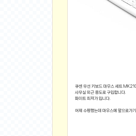
먹거리 인증샷
쇼핑 인증샷
그림 인증샷
뽑기 인증샷
여행 인증샷
디지털 기기 인증샷
소프트웨어 인증샷
공연 인증샷
요리 인증샷
신차 인증샷
큐센 무선 키보드 마우스 세트 MK21
암호화폐
사무실 외근 용도로 구입합니다.
화이트 최저가 입니다.
암호화폐
코인원(Coinone)
어제 수령했는데 마우스에 앞으로가기 
바이낸스(Binance)
바이비트(Bybit)
비트멕스(BitMex)