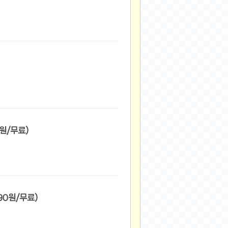
완역본 아서 코난 도일 (19,800원/무료)
0SGD 공기청정기 큐브 Air (349,490원/무료)