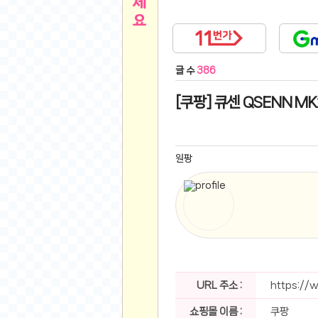
른
용인 캐리비안베이 워터파크 이용권
- 원팡
아디제로 보스턴 12 JQ2552 러닝화
- 원팡
메
QCY C30S 방수 오픈이어 블루투스 6.0 무
글 수
386
뉴
LG전자 Full HD PC 모니터 24MS500 10
(버거킹) 와퍼+코카콜라(R)+21치즈스틱
- 원
[쿠팡] 큐센 QSENN MK
1
버거킹 불고기와퍼주니어+콰치와퍼주니어+코카
알뜰 쇼핑
K2 씬에어 오리지널 25SS 역시즌 남여 씬에
스테비아 방울 토마토 2kg
- 원팡
2
원팡
발리 자유여행 꾸따 솔리아 르기안 5일 or 6일
해외쇼핑
인도모크샤 인센스스틱 400스틱
- 원팡
한우 우삼겹 1 kg
- 원팡
3
산더미 소고기 등심세트 1kg 토시+부채+갈비
맛집 인증샷
에이수스 2024 TUF 게이밍 A16 라이젠9 라
B
필터 없는 트레비 방수비데 UB-1000 자가설
베스트 유머
SD 카드 EMMC 연결 pcb 선
- 원팡
URL 주소 :
https://
암바사 제로 345ml, 24개
- 원팡
N
쇼핑몰 이름 :
쿠팡
빨간 사과 5kg (24-26과내외)
- 원팡