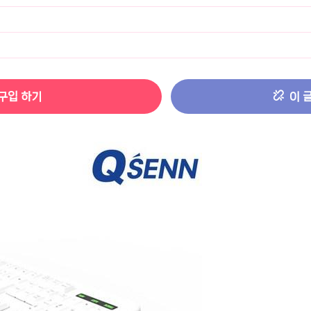
터 ADS-IPS FHD
- 원팡
HS 미니PC 컴퓨터 베어본
- 원팡
[ 1 ]
구입 하기
이 
개씩 30개
- 원팡
노브 104키 풀배열
- 원팡