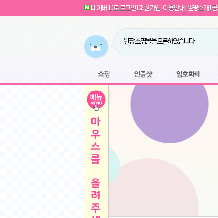
G전자 2024 그램17 17ZD90SU-GX56K 
귀여운 토끼 팡이 이모티콘 출시 안내
네이버 ID로 로그인
l
회원가입
l
이용안내
l
원팡소개
l
공
카누 캡슐커피 돌체구스토 호환 캡슐 6종 48
툴리 비트코인 방송 단톡방 링크
농협안심한우 암소 1등급 이상 등심 1kg
- 원팡
당도선별과 고당도 제주 레드향 1.5kg 소과 외
원팡 쇼핑몰을 오픈하였습니다.
버거킹 불고기와퍼+콜라R+너겟킹4조각
- 원
원팡사이트는 웹 마이닝을 진행하지 않습
디센느 태블릿 거치대 침대 스텐드
- 원팡
전자여자 친구 기능을 도입하였습니다.
*1
마타스튜디오 T1 태블릿 침대 거치대 스텐드
-
쇼핑
인증샷
암호화폐
Sobergo 스마트 윈도우 로봇 청소기 3세대 
툴리 도네이션 전자여친 + 후원하기
*2
잠실 롯데월드 어드벤처 자유 이용권
- 원팡
모바일 페이지를 오픈하였습니다.
아메리칸스탠다드 아쿠아2 비데 IPX7 방수 
방수 비데 FULL스텐노즐 IPX5 방수형 전자
스티커 기능을 새롭게 오픈 하였습니다.
*1
단
QCY Crossky C50 오픈 이어 블루투스 이
여러분의 프라이버시를 지켜드립니다! 익
축
MUCAI 휴대용 14인치 포터블 디스플레이
- 
픈
원팡 오픈 기념! 문화상품권 증정 이벤트
HISENSE 4K UHD QLED 85인치 85Q6
키
LG전자 울트라PC 15U50T-GR3CK
- 원팡
/
짜파게티 10봉
- 원팡
돌체구스토 커피머신 지니오S +머그325ml+
빠
김해 롯데 워터파크 하이3 종일권
- 원팡