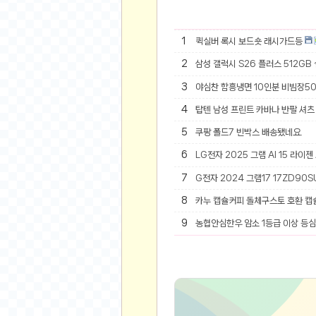
오버워치
재테크
1
퀵실버 록시 보드숏 래시가드등
요청 게시판
2
공지사항
삼성 갤럭시 S26 플러스 512GB
주식
3
야심찬 함흥냉면 10인분 비빔장5
스티커 환전소
4
탑텐 남성 프린트 카바나 반팔 셔츠 
등업 안내
5
쿠팡 폴드7 빈박스 배송됐네요.
원팡 홍보 이벤트
6
LG전자 2025 그램 AI 15 라이젠
음악
7
G전자 2024 그램17 17ZD90SU
익명
8
카누 캡슐커피 돌체구스토 호환 캡
익명 게시판
9
농협안심한우 암소 1등급 이상 등심 
고민 게시판
결정 장애
정치 토론
일기장
연애 게시판