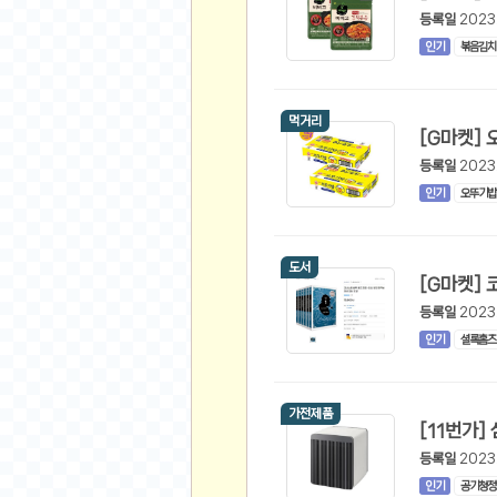
스쿠버 다이빙
등록일
2023
윈드서핑&서핑
인기
볶음김치
연예인
가수
먹거리
배우
등록일
2023
드라마
인기
오뚜기밥
영화
해외 가수
도서
해외 배우
미용
등록일
2023
인기
셜록홈즈
뷰티
화장품
패션
가전제품
네일아트
등록일
2023
다이어트
인기
공기청정