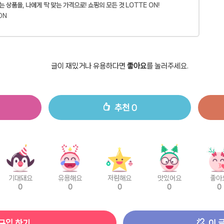
는 상품을, 나에게 딱 맞는 가격으로! 쇼핑의 모든 것 LOTTE ON!
ON
글이 재밌거나 유용하다면
좋아요
를 눌러주세요.
추천
0
기대돼요
유용해요
저렴해요
맛있어요
좋아
0
0
0
0
0
구입 하기
이 