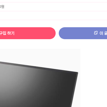
터 ADS-IPS FHD
- 원팡
40원
HS 미니PC 컴퓨터 베어본
- 원팡
[ 1 ]
구입 하기
이 
개씩 30개
- 원팡
노브 104키 풀배열
- 원팡