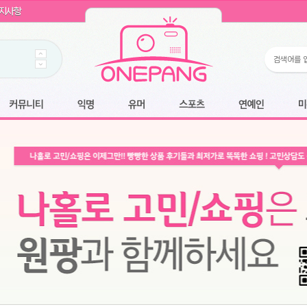
WIN11 16GB램
- 원팡
지사항
개입 골라담기
- 원팡
 로얄과
- 원팡
팡
니다.
*1
 원팡
커뮤니티
익명
유머
스포츠
연예인
미용
6.2cm 울트라 슬림/5600PA 흡입/인터랙티브/한국어 어댑터 및 사용 설명서
- 원팡
필터없는 직수형 건조기능 있음
- 원팡
식비데 코나에코홈 CONA-3000
- 원팡
어폰
- 원팡
명기능 오
원팡
N
- 원팡
쿠션담요+텀블러400ml
- 원팡