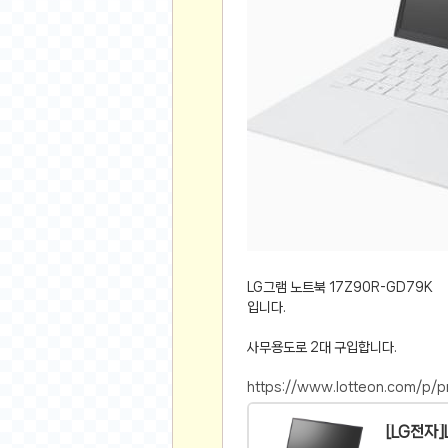
먹거리 인증샷
쇼핑 인증샷
그림 인증샷
뽑기 인증샷
여행 인증샷
디지털 기기 인증샷
소프트웨어 인증샷
공연 인증샷
요리 인증샷
신차 인증샷
LG그램 노트북 17Z90R-GD79K
암호화폐
입니다.
암호화폐
사무용도로 2대 구입합니다.
코인원(Coinone)
바이낸스(Binance)
https://www.lotteon.com/p
바이비트(Bybit)
비트멕스(BitMex)