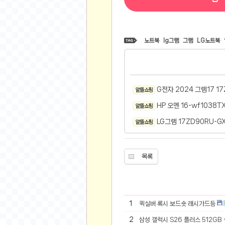
오버워치
재테크
요청 게시판
노트북
lg그램
그램
LG노트북
공지사항
주식
스티커 환전소
등업 안내
G전자 2024 그램17 17
알뜰 쇼핑
원팡 홍보 이벤트
HP 오멘 16-wf1038T
알뜰 쇼핑
음악
LG그램 17ZD90RU-G
알뜰 쇼핑
익명
익명 게시판
목록
고민 게시판
결정 장애
정치 토론
1
퀵실버 록시 보드숏 래시가드등
일기장
2
삼성 갤럭시 S26 플러스 512GB
연애 게시판