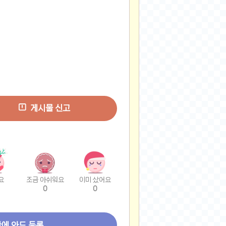
게시물 신고
요
조금 아쉬워요
이미 샀어요
0
0
글에 와드 등록