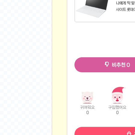
나에게 딱 맞
비트소닉(Bitsonic)
사이트 롯데
후오비(Huobi)
지렁이 게임
고팍스(GoPax)
커뮤니티
자유 게시판
가상 화폐
비추천
0
스폐셜 게시판
심리 테스트
집 꾸미기
지식 노하우
반려 동물
귀여워요
구입했어요
애니메이션
0
0
자취 게시판
리그오브레전드