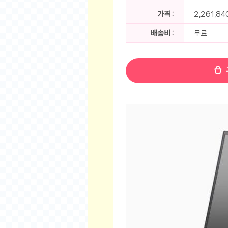
공지사항
알리 15.6 인치 터치 스크린 휴대용 포터블 모니
가격 :
2,261,8
하이트 제로 0.00, 350ml, 24캔
- 원팡
R
배송비 :
무료
경조사용 검정색 사계절 스판 정장 수트
- 원팡
랜덤 글 보기
원할머니 명품 육개장 600g 10팩
- 원팡
BEELINK 비링크 EQR6 ADM R7-7735
수박바 제로 스크류바 제로 죠스바 제로 각 10
AJAZZ AK35I V3 무선 기계식 키보드 멀티 
쇼핑
부르르 제로콜라, 190ml, 30개
- 원팡
삼성전자 삼성 갤럭시 핏3 Fit3
- 원팡
알뜰 쇼핑
해외쇼핑
패션 의류
특가 휴대폰
오프라인 특가
인증샷
맛집 인증샷