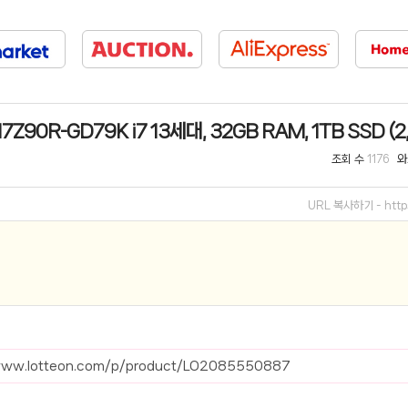
선 이어폰 러닝
- 원팡
0hz
- 원팡
팡
Z90R-GD79K i7 13세대, 32GB RAM, 1TB SSD (2
콜라(L)+프렌치프라이(L)
- 원팡
조회 수
와
1176
어 오리지널 KMW23551 KWW23552
- 원팡
URL 복사하기 -
htt
 호텔 조식 왕복픽업 까지
- 원팡
+우삼겹 등
- 원팡
이젠 7000 시리즈 지포스 RTX 4060 FA607PV-QT076
- 원팡
치
- 원팡
/www.lotteon.com/p/product/LO2085550887