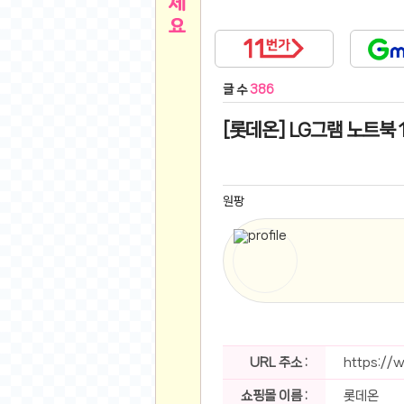
른
용인 캐리비안베이 워터파크 이용권
- 원팡
아디제로 보스턴 12 JQ2552 러닝화
- 원팡
메
QCY C30S 방수 오픈이어 블루투스 6.0 무
글 수
386
뉴
LG전자 Full HD PC 모니터 24MS500 10
(버거킹) 와퍼+코카콜라(R)+21치즈스틱
- 원
[롯데온] LG그램 노트북 17
1
버거킹 불고기와퍼주니어+콰치와퍼주니어+코카
알뜰 쇼핑
K2 씬에어 오리지널 25SS 역시즌 남여 씬에
스테비아 방울 토마토 2kg
- 원팡
2
원팡
발리 자유여행 꾸따 솔리아 르기안 5일 or 6일
해외쇼핑
인도모크샤 인센스스틱 400스틱
- 원팡
한우 우삼겹 1 kg
- 원팡
3
산더미 소고기 등심세트 1kg 토시+부채+갈비
맛집 인증샷
에이수스 2024 TUF 게이밍 A16 라이젠9 라
B
필터 없는 트레비 방수비데 UB-1000 자가설
베스트 유머
SD 카드 EMMC 연결 pcb 선
- 원팡
URL 주소 :
https:/
암바사 제로 345ml, 24개
- 원팡
N
쇼핑몰 이름 :
롯데온
빨간 사과 5kg (24-26과내외)
- 원팡