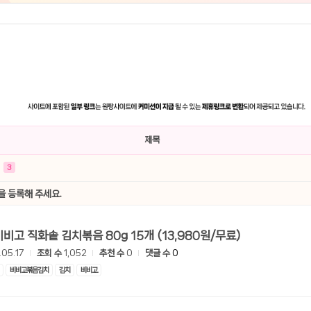
제목
3
을 등록해 주세요.
[G마켓] 비비고 직화솥 김치볶음 80g 15개 (13,980원/무료)
.05.17
조회 수
1,052
추천 수
0
댓글 수
0
비비고볶음김치
김치
비비고