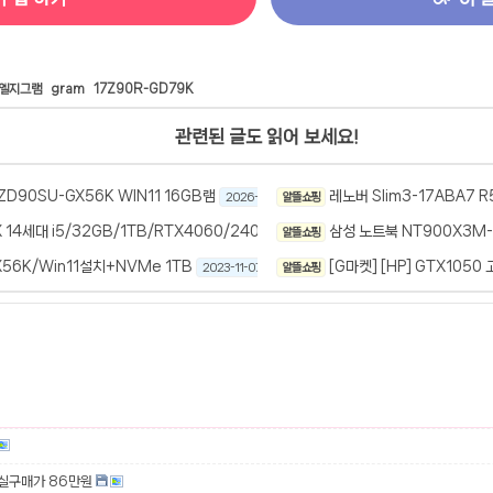
엘지그램
gram
17Z90R-GD79K
관련된 글도 읽어 보세요!
ZD90SU-GX56K WIN11 16GB램
레노버 Slim3-17ABA7 R
2026-02-25
알뜰 쇼핑
1148
X 14세대 i5/32GB/1TB/RTX4060/240Hz/WIN11 게이밍노트북
삼성 노트북 NT900X3M
알뜰 쇼핑
2024-06-04
X56K/Win11설치+NVMe 1TB
[G마켓] [HP] GTX105
2023-11-07
981
알뜰 쇼핑
 실구매가 86만원