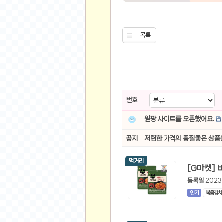
스쿠버 다이빙
윈드서핑&서핑
연예인
목록
가수
배우
드라마
영화
번호
해외 가수
원팡 사이트를 오픈했어요.
해외 배우
공지
저렴한 가격의 품질좋은 상품
미용
뷰티
먹거리
화장품
등록일
2023
패션
인기
볶음김치
네일아트
다이어트