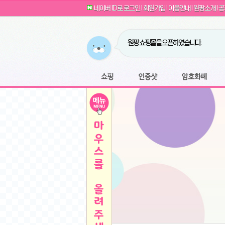
G전자 2024 그램17 17ZD90SU-GX56K 
귀여운 토끼 팡이 이모티콘 출시 안내
네이버 ID로 로그인
l
회원가입
l
이용안내
l
원팡소개
l
공
카누 캡슐커피 돌체구스토 호환 캡슐 6종 48
툴리 비트코인 방송 단톡방 링크
농협안심한우 암소 1등급 이상 등심 1kg
- 원팡
당도선별과 고당도 제주 레드향 1.5kg 소과 외
원팡 쇼핑몰을 오픈하였습니다.
버거킹 불고기와퍼+콜라R+너겟킹4조각
- 원
원팡사이트는 웹 마이닝을 진행하지 않습
디센느 태블릿 거치대 침대 스텐드
- 원팡
전자여자 친구 기능을 도입하였습니다.
*1
마타스튜디오 T1 태블릿 침대 거치대 스텐드
-
쇼핑
인증샷
암호화폐
Sobergo 스마트 윈도우 로봇 청소기 3세대 
툴리 도네이션 전자여친 + 후원하기
*2
잠실 롯데월드 어드벤처 자유 이용권
- 원팡
모바일 페이지를 오픈하였습니다.
아메리칸스탠다드 아쿠아2 비데 IPX7 방수 
방수 비데 FULL스텐노즐 IPX5 방수형 전자
스티커 기능을 새롭게 오픈 하였습니다.
*1
단
QCY Crossky C50 오픈 이어 블루투스 이
여러분의 프라이버시를 지켜드립니다! 익
축
MUCAI 휴대용 14인치 포터블 디스플레이
- 
픈
원팡 오픈 기념! 문화상품권 증정 이벤트
HISENSE 4K UHD QLED 85인치 85Q6
키
LG전자 울트라PC 15U50T-GR3CK
- 원팡
/
짜파게티 10봉
- 원팡
돌체구스토 커피머신 지니오S +머그325ml+
빠
김해 롯데 워터파크 하이3 종일권
- 원팡