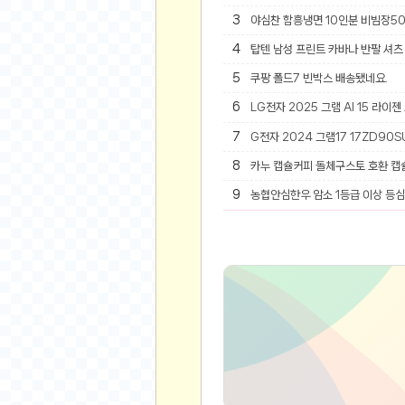
3
야심찬 함흥냉면 10인분 비빔장5
유머
4
탑텐 남성 프린트 카바나 반팔 셔츠 
베스트 유머
5
쿠팡 폴드7 빈박스 배송됐네요.
유머 게시판
6
LG전자 2025 그램 AI 15 라이젠
스포츠
7
G전자 2024 그램17 17ZD90SU
축구
8
카누 캡슐커피 돌체구스토 호환 캡
야구
9
농협안심한우 암소 1등급 이상 등심 
농구
골프
낚시
자전거
당구
볼링
수영
스키&보드