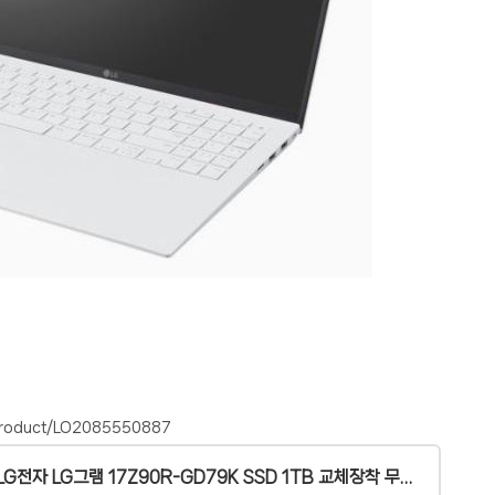
/product/LO2085550887
[LG전자]LG전자 LG그램 17Z90R-GD79K SSD 1TB 교체장착 무선마우스증정 : 롯데ON