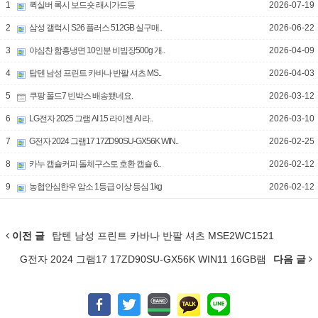
1
퀵실버 록시 보드숏 래시가드등
2026-07-19
2
삼성 갤럭시 S26 플러스 512GB 실구매..
2026-06-22
3
야심찬 함흥냉면 10인분 비빔장500g 개..
2026-04-09
4
탑텐 남성 프린트 카바나 반팔 셔츠 MS..
2026-04-03
5
쿠팡 폴드7 빈박스 배송됐네요.
2026-03-12
6
LG전자 2025 그램 AI 15 라이젠 AI 라..
2026-03-10
7
G전자 2024 그램17 17ZD90SU-GX56K WIN..
2026-02-25
8
카누 캡슐커피 돌체구스토 호환 캡슐 6..
2026-02-12
9
농협안심한우 암소 1등급 이상 등심 1kg
2026-02-12
이전 글
탑텐 남성 프린트 카바나 반팔 셔츠 MSE2WC1521
G전자 2024 그램17 17ZD90SU-GX56K WIN11 16GB램
다음 글