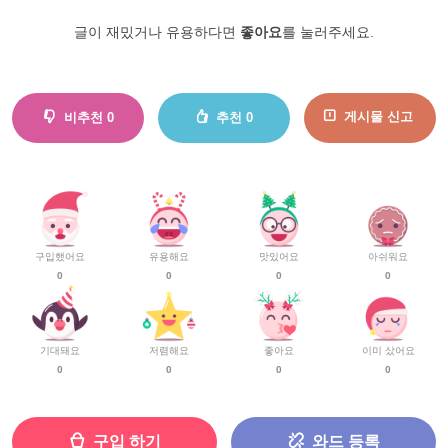
글이 재밌거나 유용하다면
좋아요
를 눌러주세요.
게시물 신고
비추천
0
추천
0
구입했어요
유용해요
맛있어요
아쉬워요
0
0
0
0
기대돼요
저렴해요
좋아요
이미 샀어요
0
0
0
0
구입 하기
와드 등록