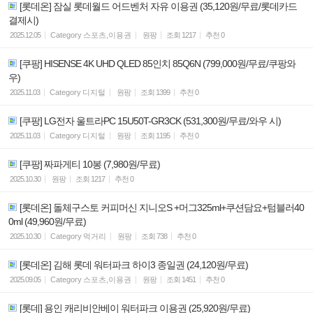
[롯데온] 잠실 롯데월드 어드벤처 자유 이용권 (35,120원/무료/롯데카드
결제시)
2025.12.05
Category
스포츠,이용권
원팡
조회
1217
추천
0
[쿠팡] HISENSE 4K UHD QLED 85인치 85Q6N (799,000원/무료/쿠팡와
우)
2025.11.03
Category
디지털
원팡
조회
1399
추천
0
[쿠팡] LG전자 울트라PC 15U50T-GR3CK (531,300원/무료/와우 시)
2025.11.03
Category
디지털
원팡
조회
1195
추천
0
[쿠팡] 짜파게티 10봉 (7,980원/무료)
2025.10.30
원팡
조회
1217
추천
0
[롯데온] 돌체구스토 커피머신 지니오S +머그325ml+쿠션담요+텀블러40
0ml (49,960원/무료)
2025.10.30
Category
먹거리
원팡
조회
738
추천
0
[롯데온] 김해 롯데 워터파크 하이3 종일권 (24,120원/무료)
2025.09.05
Category
스포츠,이용권
원팡
조회
1451
추천
0
[롯데] 용인 캐리비안베이 워터파크 이용권 (25,920원/무료)