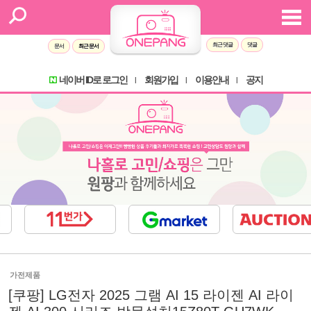
최근 댓글
댓글
문서
최근 문서
네이버 ID로 로그인
회원가입
이용안내
공지
l
l
l
가전제품
[쿠팡] LG전자 2025 그램 AI 15 라이젠 AI 라이