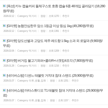
[옥션] 카누 캡슐커피 돌체구스토 호환 캡슐 6종 48개입 골라담기 (18,280
원/무료)
2026.02.12
Category
먹거리
원팡
조회
1270
추천
0
[G마켓] 농협안심한우 암소 1등급 이상 등심 1kg (49,280원/무료)
2026.02.12
Category
먹거리
원팡
조회
1391
추천
0
[G마켓] 당도선별과 고당도 제주 레드향 1.5kg 소과 외 로얄과 (9,900원/
무료)
2026.02.06
Category
먹거리
원팡
조회
1209
추천
0
[G마켓] 버거킹 불고기와퍼+콜라R+너겟킹4조각 (7,800원/무료)
2026.01.28
Category
먹거리
원팡
조회
1216
추천
0
[네이버쇼핑] 디센느 태블릿 거치대 침대 스텐드 (29,900원/무료)
2026.01.07
Category
의류,생활,잡화
원팡
조회
1251
추천
0
[네이버쇼핑] 마타스튜디오 T1 태블릿 침대 거치대 스텐드 (29,900원/무
료)
2026.01.07
Category
의류,생활,잡화
원팡
조회
1157
추천
0