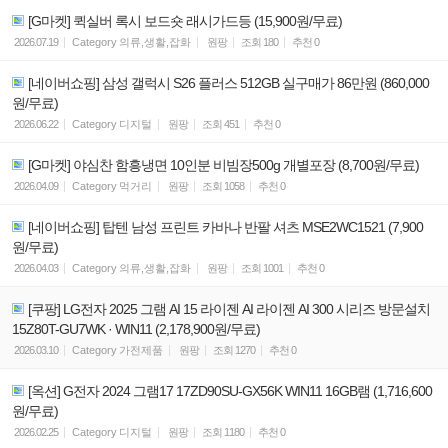
[G마켓] 퀵실버 록시 보드숏 래시가드등 (15,900원/무료)
2026.07.19
Category
의류,생활,잡화
원팡
조회
180
추천
0
[네이버쇼핑] 삼성 갤럭시 S26 플러스 512GB 실구매가 86만원 (860,000
원/무료)
2026.06.22
Category
디지털
원팡
조회
451
추천
0
[G마켓] 야심찬 함흥냉면 10인분 비빔장500g 개별포장 (8,700원/무료)
2026.04.09
Category
먹거리
원팡
조회
1058
추천
0
[네이버쇼핑] 탑텐 남성 프린트 카바나 반팔 셔츠 MSE2WC1521 (7,900
원/무료)
2026.04.03
Category
의류,생활,잡화
원팡
조회
1001
추천
0
[쿠팡] LG전자 2025 그램 AI 15 라이젠 AI 라이젠 AI 300 시리즈 방문설치
15Z80T-GU7WK · WIN11 (2,178,900원/무료)
2026.03.10
Category
가전제품
원팡
조회
1270
추천
0
[옥션] G전자 2024 그램17 17ZD90SU-GX56K WIN11 16GB램 (1,716,600
원/무료)
2026.02.25
Category
디지털
원팡
조회
1180
추천
0