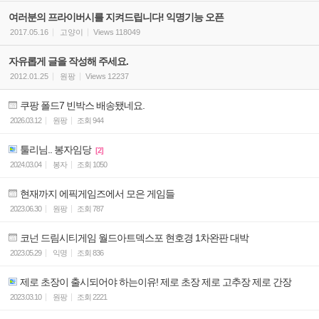
여러분의 프라이버시를 지켜드립니다! 익명기능 오픈
2017.05.16
고양이
Views
118049
자유롭게 글을 작성해 주세요.
2012.01.25
원팡
Views
12237
쿠팡 폴드7 빈박스 배송됐네요.
2026.03.12
원팡
조회
944
툴리님.. 봉자임당
[2]
2024.03.04
봉자
조회
1050
현재까지 에픽게임즈에서 모은 게임들
2023.06.30
원팡
조회
787
코넌 드림시티게임 월드아트덱스포 현호경 1차완판 대박
2023.05.29
익명
조회
836
제로 초장이 출시되어야 하는이유! 제로 초장 제로 고추장 제로 간장
2023.03.10
원팡
조회
2221