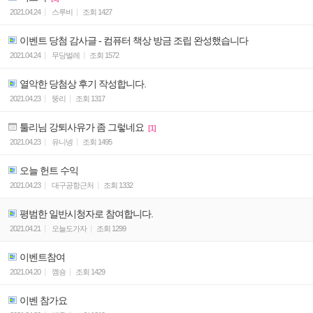
2021.04.24
스루비
조회
1427
이벤트 당첨 감사글 - 컴퓨터 책상 방금 조립 완성했습니다
2021.04.24
무당벌레
조회
1572
열악한 당첨상 후기 작성합니다.
2021.04.23
뚱리
조회
1317
툴리님 강퇴사유가 좀 그렇네요
[1]
2021.04.23
유니넹
조회
1495
오늘 헌트 수익
2021.04.23
대구공항근처
조회
1332
평범한 일반시청자로 참여합니다.
2021.04.21
오늘도가자
조회
1299
이벤트참여
2021.04.20
껨숑
조회
1429
이벤 참가요