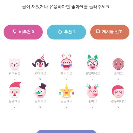
글이 재밌거나 유용하다면
좋아요
를 눌러주세요.
게시물 신고
비추천
0
추천
1
귀여워요
기대돼요
재밌어요
꿀팁이에요
슬퍼요
0
0
0
0
0
응원해요
놀랐어요
공감돼요
좋아요
감동이에요
0
0
0
0
0