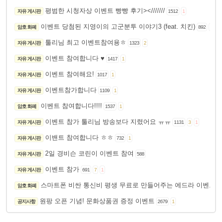
평범한 시청자상 이벤트 빵빵 후기><///////
자유 게시판
1512
1
이벤트 당첨된 지영이의 고군분투 이야기3 (feat. 치킨)
암호 화폐
892
2
1
툴리님 최고 이벤트참여용ㅎ
자유 게시판
1323
2
이벤트 참여합니다 ♥
자유 게시판
1417
1
이벤트 참여해요!
자유 게시판
1017
1
이벤트참가합니다
자유 게시판
1109
1
이벤트 참여합니다!!!!
암호 화폐
1537
1
이벤트 참가 툴리님 방송보다 지렸어요 ㅠㅠ
자유 게시판
1131
3
1
이밴트 참여합니다 ㅎㅎ
자유 게시판
732
1
2일 경비슨 코린이 이벤트 참여
자유 게시판
588
이벤트 참가
자유 게시판
691
7
1
스마트폰 비싼 통신비 평생 무료로 만들어주는 에드라 이벤트!
암호 화폐
원팡 오픈 기념! 문화상품권 증정 이벤트
공지사항
2679
1