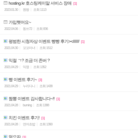
hosting.kr 호스팅케이알 서비스 장애
[1]
2023.01.30
원팡
조회
1113
가입햇어요~
2022.04.06
동쓰72
조회
836
평범한 시청자상 이벤트 빵빵 후기><///////
[1]
2021.04.30
꼬꼬마녀
조회
1512
익절 ㄱ? 조금 더 존버 ?
2021.04.29
익명
조회
1352
빵 이벤트 후기~
[3]
2021.04.29
누리다니
조회
1438
짬뽕 이벤트 감사합니다~!!
[1]
2021.04.28
burning
조회
1388
치킨 이벤트 후기!
[1]
2021.04.28
연어초밥
조회
1390
먹으자
[1]