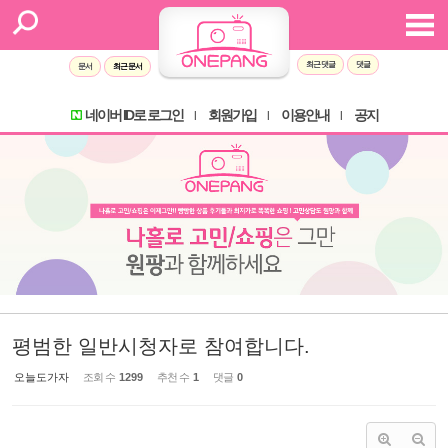
Sketchbook5, 스케치북5
Sketchbook5, 스케치북5
최근 댓글
댓글
문서
최근 문서
네이버 ID로 로그인
회원가입
이용안내
공지
l
l
l
평범한 일반시청자로 참여합니다.
오늘도가자
조회 수
1299
추천 수
1
댓글
0