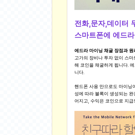
유머
베스트 유머
전화
문자
데이터 
,
,
유머 게시판
스마트폰에 에드라
스포츠
에드라 마이닝 채굴 장점과 원
축구
고가의 장비나 투자 없이 스
야구
해 코인을 채굴하게 됩니다
에
.
농구
니다
.
골프
낚시
핸드폰 사용 만으로도 마이닝이
자전거
성에 따라 블록이 생성되는 완
어지고
수익은 코인으로 지급
,
당구
볼링
수영
스키&보드