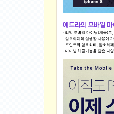
오버워치
재테크
요청 게시판
공지사항
에드라의 모바일 마
주식
- 리얼 모바일 마이닝
채굴
로
(
)
,
스티커 환전소
- 암호화폐의 실생활 사용이 
등업 안내
- 포인트와 암호화폐
암호화폐
,
- 마이닝 채굴기능을 담은 다
원팡 홍보 이벤트
음악
익명
익명 게시판
고민 게시판
결정 장애
정치 토론
일기장
연애 게시판