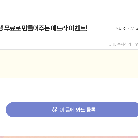
선 이어폰 러닝
- 원팡
생 무료로 만들어주는 에드라 이벤트!
조회 수
727
0hz
- 원팡
팡
URL 복사하기 -
h
콜라(L)+프렌치프라이(L)
- 원팡
어 오리지널 KMW23551 KWW23552
- 원팡
 호텔 조식 왕복픽업 까지
- 원팡
+우삼겹 등
- 원팡
이젠 7000 시리즈 지포스 RTX 4060 FA607PV-QT076
- 원팡
이 글에 와드 등록
치
- 원팡