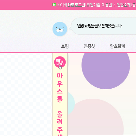
G전자 2024 그램17 17ZD90SU-GX56K 
귀여운 토끼 팡이 이모티콘 출시 안내
네이버 ID로 로그인
l
회원가입
l
이용안내
l
원팡소개
l
공
카누 캡슐커피 돌체구스토 호환 캡슐 6종 48
툴리 비트코인 방송 단톡방 링크
농협안심한우 암소 1등급 이상 등심 1kg
- 원팡
당도선별과 고당도 제주 레드향 1.5kg 소과 외
원팡 쇼핑몰을 오픈하였습니다.
버거킹 불고기와퍼+콜라R+너겟킹4조각
- 원
원팡사이트는 웹 마이닝을 진행하지 않습
디센느 태블릿 거치대 침대 스텐드
- 원팡
전자여자 친구 기능을 도입하였습니다.
*1
마타스튜디오 T1 태블릿 침대 거치대 스텐드
-
쇼핑
인증샷
암호화폐
Sobergo 스마트 윈도우 로봇 청소기 3세대 
툴리 도네이션 전자여친 + 후원하기
*2
잠실 롯데월드 어드벤처 자유 이용권
- 원팡
모바일 페이지를 오픈하였습니다.
아메리칸스탠다드 아쿠아2 비데 IPX7 방수 
방수 비데 FULL스텐노즐 IPX5 방수형 전자
스티커 기능을 새롭게 오픈 하였습니다.
*1
단
QCY Crossky C50 오픈 이어 블루투스 이
여러분의 프라이버시를 지켜드립니다! 익
축
MUCAI 휴대용 14인치 포터블 디스플레이
- 
픈
원팡 오픈 기념! 문화상품권 증정 이벤트
HISENSE 4K UHD QLED 85인치 85Q6
키
LG전자 울트라PC 15U50T-GR3CK
- 원팡
/
짜파게티 10봉
- 원팡
돌체구스토 커피머신 지니오S +머그325ml+
빠
김해 롯데 워터파크 하이3 종일권
- 원팡