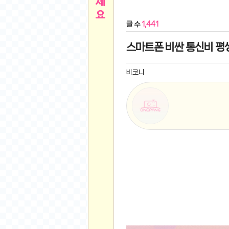
른
용인 캐리비안베이 워터파크 이용권
- 원팡
글 수
1,441
아디제로 보스턴 12 JQ2552 러닝화
- 원팡
메
QCY C30S 방수 오픈이어 블루투스 6.0 무
스마트폰 비싼 통신비 평
뉴
LG전자 Full HD PC 모니터 24MS500 10
(버거킹) 와퍼+코카콜라(R)+21치즈스틱
- 원
비코니
1
버거킹 불고기와퍼주니어+콰치와퍼주니어+코카
알뜰 쇼핑
K2 씬에어 오리지널 25SS 역시즌 남여 씬에
스테비아 방울 토마토 2kg
- 원팡
2
발리 자유여행 꾸따 솔리아 르기안 5일 or 6일
해외쇼핑
인도모크샤 인센스스틱 400스틱
- 원팡
한우 우삼겹 1 kg
- 원팡
3
산더미 소고기 등심세트 1kg 토시+부채+갈비
맛집 인증샷
에이수스 2024 TUF 게이밍 A16 라이젠9 라
B
필터 없는 트레비 방수비데 UB-1000 자가설
베스트 유머
SD 카드 EMMC 연결 pcb 선
- 원팡
암바사 제로 345ml, 24개
- 원팡
N
빨간 사과 5kg (24-26과내외)
- 원팡