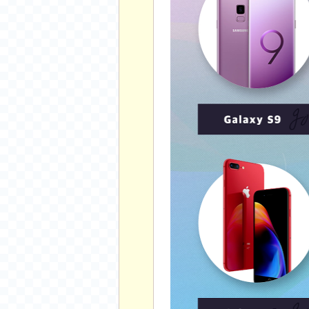
비트소닉(Bitsonic)
후오비(Huobi)
지렁이 게임
고팍스(GoPax)
커뮤니티
자유 게시판
가상 화폐
스폐셜 게시판
심리 테스트
집 꾸미기
지식 노하우
반려 동물
애니메이션
자취 게시판
리그오브레전드