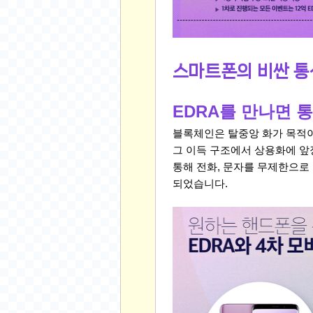
먹거리 인증샷
쇼핑 인증샷
그림 인증샷
뽑기 인증샷
스마트폰의 비싼 통
여행 인증샷
디지털 기기 인증샷
EDRA를 만나면 
소프트웨어 인증샷
블록체인은 탈중앙 화가 목적이
공연 인증샷
그 이득 구조에서 상용화에 앞
요리 인증샷
통해
전화, 문자를 무제한으로
신차 인증샷
되었습니다.
암호화폐
암호화폐
코인원(Coinone)
바이낸스(Binance)
바이비트(Bybit)
비트멕스(BitMex)