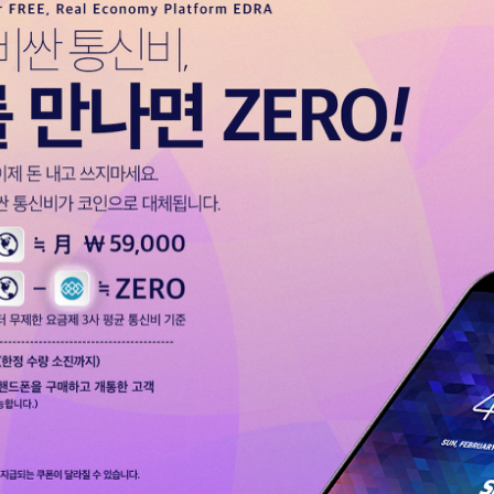
터 ADS-IPS FHD
- 원팡
HS 미니PC 컴퓨터 베어본
- 원팡
[ 1 ]
개씩 30개
- 원팡
노브 104키 풀배열
- 원팡