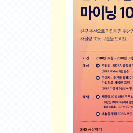
스쿠버 다이빙
윈드서핑&서핑
연예인
가수
배우
드라마
영화
해외 가수
해외 배우
미용
뷰티
화장품
패션
네일아트
다이어트