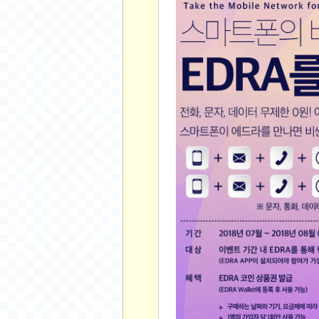
공지사항
알리 15.6 인치 터치 스크린 휴대용 포터블 모니
하이트 제로 0.00, 350ml, 24캔
- 원팡
R
경조사용 검정색 사계절 스판 정장 수트
- 원팡
랜덤 글 보기
원할머니 명품 육개장 600g 10팩
- 원팡
BEELINK 비링크 EQR6 ADM R7-7735
수박바 제로 스크류바 제로 죠스바 제로 각 10
AJAZZ AK35I V3 무선 기계식 키보드 멀티 
쇼핑
부르르 제로콜라, 190ml, 30개
- 원팡
삼성전자 삼성 갤럭시 핏3 Fit3
- 원팡
알뜰 쇼핑
해외쇼핑
패션 의류
특가 휴대폰
오프라인 특가
인증샷
맛집 인증샷