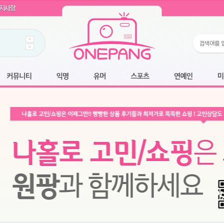
WIN11 16GB램
- 원팡
지사항
개입 골라담기
- 원팡
 로얄과
- 원팡
팡
니다.
*1
 원팡
커뮤니티
익명
유머
스포츠
연예인
미용
6.2cm 울트라 슬림/5600PA 흡입/인터랙티브/한국어 어댑터 및 사용 설명서
- 원팡
필터없는 직수형 건조기능 있음
- 원팡
식비데 코나에코홈 CONA-3000
- 원팡
어폰
- 원팡
명기능 오
원팡
N
- 원팡
쿠션담요+텀블러400ml
- 원팡