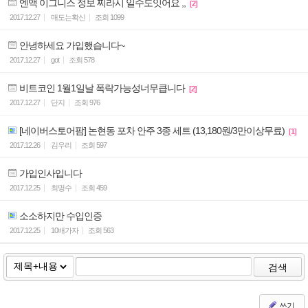
엔액 이그니스 정보 찌라시 일수도잇어요 ,,
[2]
2017.12.27
매도는확신
조회
1099
안녕하세요 가입했습니다~
2017.12.27
got
조회
578
비트코인 1월1일날 폭락가능성너무큽니다
[2]
2017.12.27
단지
조회
976
[네이버스토어팜] 논현동 포차 안주 3종 세트 (13,180원/3만이상무료)
[1]
2017.12.26
김우리
조회
597
가입인사입니다
2017.12.25
최명수
조회
459
소소하지만 수입인증
2017.12.25
10배가자
조회
563
검색
쓰기