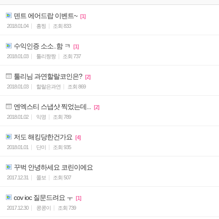
덴트 에어드랍 이벤트~
[1]
2018.01.04
흥찡
조회
833
수익인증 소소..함 ㅋ
[1]
2018.01.03
툴리짱짱
조회
737
툴리님 과연할랄코인은?
[2]
2018.01.03
할랄은과연
조회
869
엔엑스티 스냅샷 찍었는데...
[2]
2018.01.02
익명
조회
789
저도 해킹당한건가요
[4]
2018.01.01
단미
조회
935
꾸벅 안녕하세요 코린이에요
2017.12.31
쫄보
조회
507
cov ioc 질문드려요 ㅜ
[1]
2017.12.30
콩콩이
조회
739