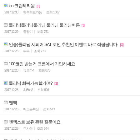
ico 크립테리움
[6]
2017.12.30
행복회로가동
조회
1307
툴리님툴리님툴리님 툴리님 툴리님빠른
[3]
2017.12.29
꿀쨩이
조회
751
인증)툴리님 시피어 SAT 코인 추천인 이벤트 바로 적립됩니다.
[3]
2017.12.28
뚜뚜
조회
773
100코인 받는거 크롬에서 가입하세요
2017.12.28
유로파4
조회
673
툴리님 회복가능할가여?
[1]
2017.12.28
JuEun2
조회
806
엔엑
2017.12.28
매도는확신
조회
513
엔엑스트 보유 관련 질문이요
2017.12.28
주사장
조회
544