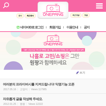
Sketchbook5, 스케치북5
Sketchbook5, 스케치북5
최근 댓글
댓글
문서
최근 문서
네이버 ID로 로그인
회원가입
이용안내
공지
l
l
l
쓰기
여러분의 프라이버시를 지켜드립니다! 익명기능 오픈
2017.05.16
고양이
Views
117985
자유롭게 글을 작성해 주세요.
2012.01.25
원팡
Views
12222