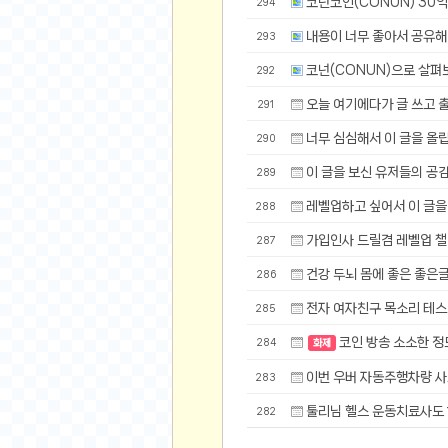
코넌코인(CONUN) 30억
294
공지사항
알리 15.6 인치 터치 스크린 휴대용 포터블 모니
내용이 너무 좋아서 공유해
293
하이트 제로 0.00, 350ml, 24캔
- 원팡
R
코넌(CONUN)으로 살펴
경조사용 검정색 사계절 스판 정장 수트
292
- 원팡
랜덤 글 보기
원할머니 명품 육개장 600g 10팩
- 원팡
오늘 여기에다가 글 쓰고 
291
BEELINK 비링크 EQR6 ADM R7-7735
너무 심심해서 이 글을 올
290
수박바 제로 스크류바 제로 죠스바 제로 각 10
이 글을 보신 유저들의 공
289
AJAZZ AK35I V3 무선 기계식 키보드 멀티 
쇼핑
부르르 제로콜라, 190ml, 30개
- 원팡
레벨업하고 싶어서 이 글을
288
삼성전자 삼성 갤럭시 핏3 Fit3
- 원팡
알뜰 쇼핑
가입인사 드릴겸 레벨업 챌
287
해외쇼핑
건강 두뇌 몸에 좋은 좋은
286
패션 의류
전자 여자친구 목소리 테
285
특가 휴대폰
코인 방송 소소한 정
284
화제
오프라인 특가
이번 우버 자동주행차량 
283
인증샷
툴리님 헬스 운동치료사도
282
맛집 인증샷