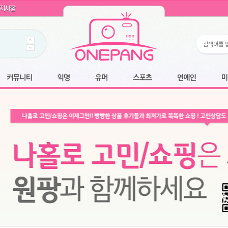
WIN11 16GB램
- 원팡
지사항
개입 골라담기
- 원팡
 로얄과
- 원팡
팡
니다.
*1
 원팡
커뮤니티
익명
유머
스포츠
연예인
미용
6.2cm 울트라 슬림/5600PA 흡입/인터랙티브/한국어 어댑터 및 사용 설명서
- 원팡
필터없는 직수형 건조기능 있음
- 원팡
식비데 코나에코홈 CONA-3000
- 원팡
어폰
- 원팡
원팡
명기능 오
N
- 원팡
쿠션담요+텀블러400ml
- 원팡