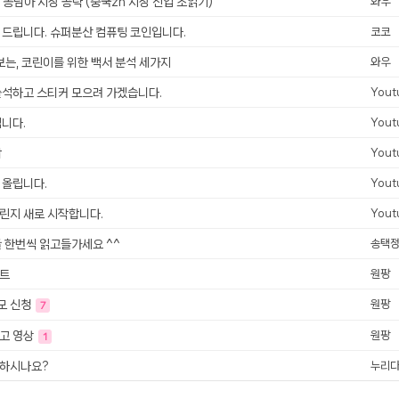
 동남아 시장 공략 (중국zh 시장 진입 초읽기)
와우
터 ADS-IPS FHD
- 원팡
 드립니다. 슈퍼분산 컴퓨팅 코인입니다.
코코
보는, 코린이를 위한 백서 분석 세가지
와우
출석하고 스티커 모으려 가겠습니다.
Yout
HS 미니PC 컴퓨터 베어본
- 원팡
[ 1 ]
립니다.
Yout
개씩 30개
- 원팡
감
Yout
노브 104키 풀배열
- 원팡
 올립니다.
Yout
린지 새로 시작합니다.
Yout
글 한번씩 읽고들가세요 ^^
송택
스트
원팡
모 신청
원팡
7
사고 영상
원팡
1
 하시나요?
누리