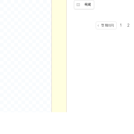
먹거리 인증샷
목록
쇼핑 인증샷
그림 인증샷
뽑기 인증샷
첫 페이지
1
2
여행 인증샷
디지털 기기 인증샷
소프트웨어 인증샷
공연 인증샷
요리 인증샷
신차 인증샷
암호화폐
암호화폐
코인원(Coinone)
바이낸스(Binance)
주
간
바이비트(Bybit)
인
기
비트멕스(BitMex)