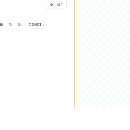
쓰기
18
19
20
끝 페이지
▲
위로