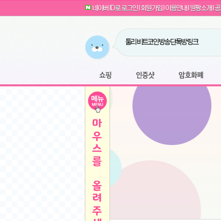
G전자 2024 그램17 17ZD90SU-GX56K 
네이버 ID로 로그인
l
회원가입
l
이용안내
l
원팡소개
l
공
카누 캡슐커피 돌체구스토 호환 캡슐 6종 48
귀여운 토끼 팡이 이모티콘 출시 안내
농협안심한우 암소 1등급 이상 등심 1kg
- 원팡
당도선별과 고당도 제주 레드향 1.5kg 소과 외
툴리 비트코인 방송 단톡방 링크
버거킹 불고기와퍼+콜라R+너겟킹4조각
- 원
원팡 쇼핑몰을 오픈하였습니다.
디센느 태블릿 거치대 침대 스텐드
- 원팡
원팡사이트는 웹 마이닝을 진행하지 않습
마타스튜디오 T1 태블릿 침대 거치대 스텐드
-
쇼핑
인증샷
암호화폐
Sobergo 스마트 윈도우 로봇 청소기 3세대 
전자여자 친구 기능을 도입하였습니다.
*1
잠실 롯데월드 어드벤처 자유 이용권
- 원팡
툴리 도네이션 전자여친 + 후원하기
*2
아메리칸스탠다드 아쿠아2 비데 IPX7 방수 
방수 비데 FULL스텐노즐 IPX5 방수형 전자
모바일 페이지를 오픈하였습니다.
단
QCY Crossky C50 오픈 이어 블루투스 이
스티커 기능을 새롭게 오픈 하였습니다.
*1
축
MUCAI 휴대용 14인치 포터블 디스플레이
- 
여러분의 프라이버시를 지켜드립니다! 익
HISENSE 4K UHD QLED 85인치 85Q6
키
LG전자 울트라PC 15U50T-GR3CK
- 원팡
픈
원팡 오픈 기념! 문화상품권 증정 이벤트
/
짜파게티 10봉
- 원팡
돌체구스토 커피머신 지니오S +머그325ml+
빠
김해 롯데 워터파크 하이3 종일권
- 원팡