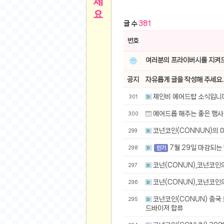
른
용인 캐리비안베이 워터파크 이용권
- 원팡
글 수
381
아디제로 보스턴 12 JQ2552 러닝화
- 원팡
메
QCY C30S 방수 오픈이어 블루투스 6.0 무
번호
뉴
LG전자 Full HD PC 모니터 24MS500 10
여러분의 프라이버시를 지켜드
(버거킹) 와퍼+코카콜라(R)+21치즈스틱
- 원
1
버거킹 불고기와퍼주니어+콰치와퍼주니어+코카
공지
자유롭게 글을 작성해 주세요.
알뜰 쇼핑
K2 씬에어 오리지널 25SS 역시즌 남여 씬에
체인비 에어드랍 소식입
301
스테비아 방울 토마토 2kg
- 원팡
2
에어드롭 해주는 좋은 행
300
발리 자유여행 꾸따 솔리아 르기안 5일 or 6일
해외쇼핑
인도모크샤 인센스스틱 400스틱
- 원팡
코넌코인(CONNUN)의
299
한우 우삼겹 1 kg
- 원팡
3
7월 29일 마감되는 
298
인기
산더미 소고기 등심세트 1kg 토시+부채+갈비
맛집 인증샷
코넌(CONUN),코넌코인의
297
에이수스 2024 TUF 게이밍 A16 라이젠9 라
B
필터 없는 트레비 방수비데 UB-1000 자가설
코넌(CONUN),코넌코인의
296
베스트 유머
SD 카드 EMMC 연결 pcb 선
- 원팡
코넌코인(CONUN) 중국
295
암바사 제로 345ml, 24개
드바이저 합류
- 원팡
N
빨간 사과 5kg (24-26과내외)
- 원팡