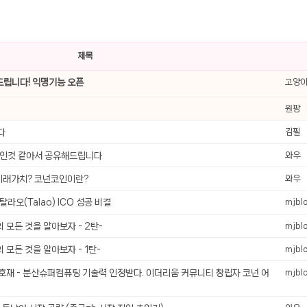
선 이어폰 러닝
- 원팡
제목
0hz
- 원팡
립니다! 익명기능 오픈
고양
팡
콜라(L)+프렌치프라이(L)
- 원팡
원팡
어 오리지널 KMW23551 KWW23552
- 원팡
니다
김필
사인것 같아서 공유해드립니다
와우
 호텔 조식 왕복픽업 까지
- 원팡
 미래가치? 코넌코인이란?
와우
탈라오(Talao) ICO 성공 비결
mjbl
+우삼겹 등
- 원팡
 모든 것을 알아보자 - 2탄-
mjbl
이젠 7000 시리즈 지포스 RTX 4060 FA607PV-QT076
- 원팡
치
 모든 것을 알아보자 - 1탄-
- 원팡
mjbl
 호재 - 분산슈퍼컴퓨팅 기술력 인정받다. 이더리움 커뮤니티 창립자 코넌 어
mjbl