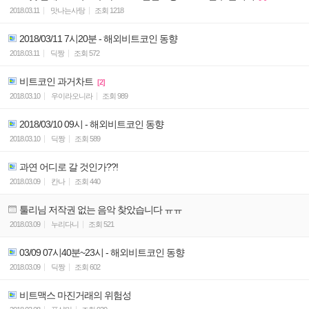
2018.03.11
맛나는사탕
조회
1218
2018/03/11 7시20분 - 해외비트코인 동향
2018.03.11
딕짱
조회
572
비트코인 과거차트
[2]
2018.03.10
우이라오니라
조회
989
2018/03/10 09시 - 해외비트코인 동향
2018.03.10
딕짱
조회
589
과연 어디로 갈 것인가??!
2018.03.09
칸나
조회
440
툴리님 저작권 없는 음악 찾았습니다 ㅠㅠ
2018.03.09
누리다니
조회
521
03/09 07시40분~23시 - 해외비트코인 동향
2018.03.09
딕짱
조회
602
비트맥스 마진거래의 위험성