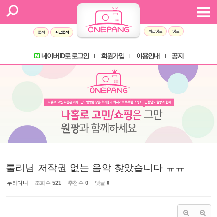
Sketchbook5, 스케치북5
Sketchbook5, 스케치북5
최근 댓글
댓글
문서
최근 문서
네이버 ID로 로그인
회원가입
이용안내
공지
l
l
l
툴리님 저작권 없는 음악 찾았습니다 ㅠㅠ
누리다니
조회 수
521
추천 수
0
댓글
0