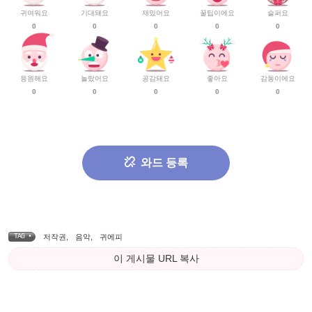
귀여워요
기대돼요
재밌어요
꿀팁이에요
슬퍼요
0
0
0
0
0
응원해요
놀랐어요
공감돼요
좋아요
감동이에요
0
0
0
0
0
와드 등록
TAG •
저작권
,
음악
,
귀에피
이 게시물 URL 복사