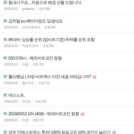
힘내시구요... 처음으로 배경 선물 드립니다.
2018.03.15
goodlucky
조회
490
김치발 ico 48이더정도 담궜네요
2018.03.14
단타의후계자
조회
697
6K대비 상승률 순위 (업비트기준) 하락률 순위 포함
2018.03.13
떡상!!가즈아
조회
631
03/13 03시 - 해외비트코인 동향
2018.03.13
딕짱
조회
752
툴리행님 ( 저랑 비트맥스 마진 대결 어떠십니까?
[2]
2018.03.12
툴리마진
조회
714
데스노트.
2018.03.12
푸샹민
조회
447
2018/03/12 10시40분 - 해외비트코인 동향
[2]
2018.03.12
딕짱
조회
719
요빗 인베스트박스 투자! 100% 일일고정 10% 코인수 늘리기
[4]