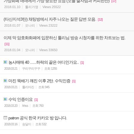
가상화폐 매매에서 가장 중요한 요점 (오늘 술자님과 커피한잔)
[17]
2018.01.10
툴리가영
Views
25522
(타산지석3탄) 채팅방에서 자주 나오는 질문 답변 모음.
[12]
2018.01.07
모나리
Views
23222
이제 막 암호화화폐에 입문하신 툴리님 방송 시청자를 위한 차트보는 법.
[11]
2018.01.04
모나리
Views
33650
농사매매 40 .......하락의 끝은 어디인가요..
[1]
2018.03.21
꾸리꾸리꾸꾸
조회
1255
마진 뚝배기 꺠진 이후 2탄. 수익인증
[1]
2018.03.21
툴리마진
조회
945
수익 인증이요
[1]
2018.03.20
hhss
조회
760
patron 공식 한국 카카오 방 입니다.
2018.03.16
송달이
조회
532