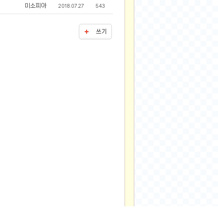
미소피아
2018.07.27
543
쓰기
▲
위로