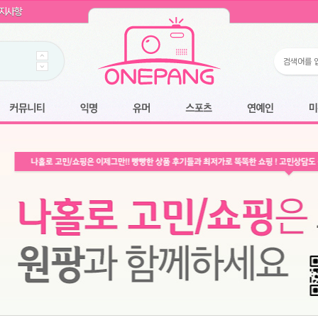
WIN11 16GB램
- 원팡
지사항
개입 골라담기
- 원팡
 로얄과
- 원팡
팡
니다.
*1
 원팡
커뮤니티
익명
유머
스포츠
연예인
미용
6.2cm 울트라 슬림/5600PA 흡입/인터랙티브/한국어 어댑터 및 사용 설명서
- 원팡
필터없는 직수형 건조기능 있음
- 원팡
식비데 코나에코홈 CONA-3000
- 원팡
어폰
- 원팡
명기능 오
원팡
N
- 원팡
쿠션담요+텀블러400ml
- 원팡