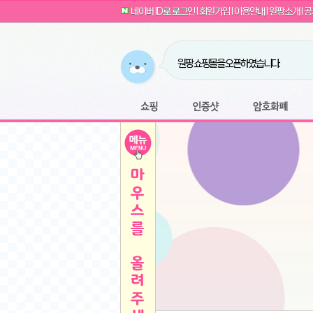
G전자 2024 그램17 17ZD90SU-GX56K 
귀여운 토끼 팡이 이모티콘 출시 안내
네이버 ID로 로그인
l
회원가입
l
이용안내
l
원팡소개
l
공
카누 캡슐커피 돌체구스토 호환 캡슐 6종 48
툴리 비트코인 방송 단톡방 링크
농협안심한우 암소 1등급 이상 등심 1kg
- 원팡
당도선별과 고당도 제주 레드향 1.5kg 소과 외
원팡 쇼핑몰을 오픈하였습니다.
버거킹 불고기와퍼+콜라R+너겟킹4조각
- 원
원팡사이트는 웹 마이닝을 진행하지 않습
디센느 태블릿 거치대 침대 스텐드
- 원팡
전자여자 친구 기능을 도입하였습니다.
*1
마타스튜디오 T1 태블릿 침대 거치대 스텐드
-
쇼핑
인증샷
암호화폐
Sobergo 스마트 윈도우 로봇 청소기 3세대 
툴리 도네이션 전자여친 + 후원하기
*2
잠실 롯데월드 어드벤처 자유 이용권
- 원팡
모바일 페이지를 오픈하였습니다.
아메리칸스탠다드 아쿠아2 비데 IPX7 방수 
방수 비데 FULL스텐노즐 IPX5 방수형 전자
스티커 기능을 새롭게 오픈 하였습니다.
*1
단
QCY Crossky C50 오픈 이어 블루투스 이
여러분의 프라이버시를 지켜드립니다! 익
축
MUCAI 휴대용 14인치 포터블 디스플레이
- 
픈
원팡 오픈 기념! 문화상품권 증정 이벤트
HISENSE 4K UHD QLED 85인치 85Q6
키
LG전자 울트라PC 15U50T-GR3CK
- 원팡
/
짜파게티 10봉
- 원팡
돌체구스토 커피머신 지니오S +머그325ml+
빠
김해 롯데 워터파크 하이3 종일권
- 원팡