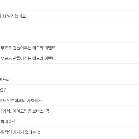
터 ADS-IPS FHD
- 원팡
O회사 발견했어요
HS 미니PC 컴퓨터 베어본
- 원팡
[ 1 ]
개씩 30개
- 원팡
 무료로 만들어주는 에드라 이벤트!
노브 104키 풀배열
- 원팡
 무료로 만들어주는 에드라 이벤트!
 에드라
나요?
위제 암호화폐의 가치증가
와서.. 에어드랍은 보너스~?!
 하네요~!
본질적인 가치가 없다는 것