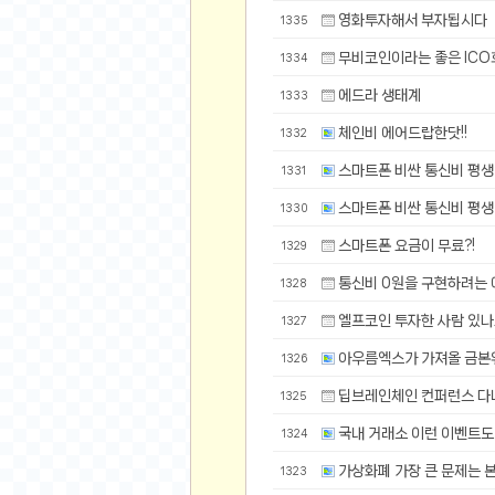
공지사항
영화투자해서 부자됩시다
알리 15.6 인치 터치 스크린 휴대용 포터블 모니
1335
하이트 제로 0.00, 350ml, 24캔
- 원팡
R
무비코인이라는 좋은 IC
1334
경조사용 검정색 사계절 스판 정장 수트
- 원팡
랜덤 글 보기
에드라 생태계
1333
원할머니 명품 육개장 600g 10팩
- 원팡
체인비 에어드랍한닷!!
1332
BEELINK 비링크 EQR6 ADM R7-7735
수박바 제로 스크류바 제로 죠스바 제로 각 10
스마트폰 비싼 통신비 평생
1331
AJAZZ AK35I V3 무선 기계식 키보드 멀티 
스마트폰 비싼 통신비 평생
1330
쇼핑
부르르 제로콜라, 190ml, 30개
- 원팡
스마트폰 요금이 무료?!
1329
삼성전자 삼성 갤럭시 핏3 Fit3
- 원팡
알뜰 쇼핑
통신비 0원을 구현하려는
1328
해외쇼핑
엘프코인 투자한 사람 있
패션 의류
1327
특가 휴대폰
아우름엑스가 가져올 금본
1326
오프라인 특가
딥브레인체인 컨퍼런스 다녀
1325
인증샷
국내 거래소 이런 이벤트도
1324
맛집 인증샷
가상화폐 가장 큰 문제는 
1323