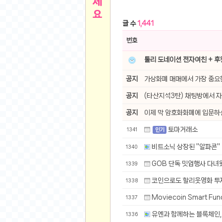
른
용인 캐리비안베이 워터파크 이용권
- 원팡
글 수
1,441
아디제로 보스턴 12 JQ2552 러닝화
- 원팡
메
QCY C30S 방수 오픈이어 블루투스 6.0 무
번호
뉴
LG전자 Full HD PC 모니터 24MS500 10
툴리 도네이션 전자여친 + 
(버거킹) 와퍼+코카콜라(R)+21치즈스틱
- 원
1
버거킹 불고기와퍼주니어+콰치와퍼주니어+코카
공지
가상화폐 매매에서 가장 중요한
알뜰 쇼핑
K2 씬에어 오리지널 25SS 역시즌 남여 씬에
공지
(타산지석3탄) 채팅방에서 자
스테비아 방울 토마토 2kg
- 원팡
2
공지
이제 막 암호화화폐에 입문하신
발리 자유여행 꾸따 솔리아 르기안 5일 or 6일
해외쇼핑
인도모크샤 인센스스틱 400스틱
- 원팡
토마거래소
1341
인기
한우 우삼겹 1 kg
- 원팡
3
비트소닉 상장된 "알파콘" 
1340
산더미 소고기 등심세트 1kg 토시+부채+갈비
맛집 인증샷
GOB 단독 밋업행사 다
1339
에이수스 2024 TUF 게이밍 A16 라이젠9 라
B
필터 없는 트레비 방수비데 UB-1000 자가설
코인으로도 할리웃영화 
1338
베스트 유머
SD 카드 EMMC 연결 pcb 선
- 원팡
Moviecoin Smart 
1337
암바사 제로 345ml, 24개
- 원팡
N
유엔과 함께하는 블록체인
1336
빨간 사과 5kg (24-26과내외)
- 원팡