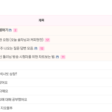
선 이어폰 러닝
- 원팡
제목
0hz
- 원팡
후원하기
2
팡
콜라(L)+프렌치프라이(L)
- 원팡
 요점 (오늘 술자님과 커피한잔)
17
어 오리지널 KMW23551 KWW23552
- 원팡
주 나오는 질문 답변 모음.
12
 툴리님 방송 시청자를 위한 차트보는 법.
11
 호텔 조식 왕복픽업 까지
- 원팡
넥시빗 상장!!
+우삼겹 등
- 원팡
녀왔어요
이젠 7000 시리즈 지포스 RTX 4060 FA607PV-QT076
- 원팡
치
투자해요
- 원팡
Fund에 대해 공부했어요
, 지오블루