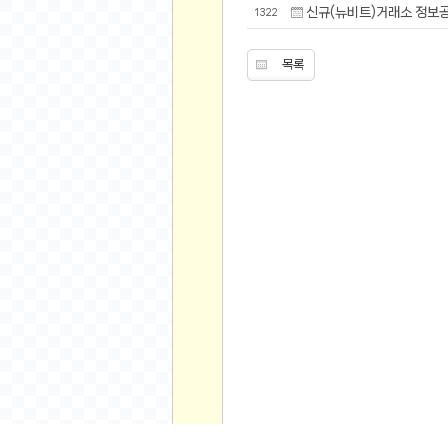
먹거리 인증샷
신규(뉴비트)거래소 정보
1322
쇼핑 인증샷
그림 인증샷
목록
뽑기 인증샷
여행 인증샷
디지털 기기 인증샷
소프트웨어 인증샷
공연 인증샷
요리 인증샷
신차 인증샷
암호화폐
암호화폐
코인원(Coinone)
바이낸스(Binance)
바이비트(Bybit)
비트멕스(BitMex)
주