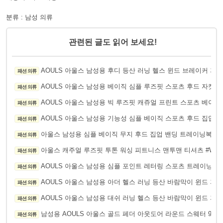
분류 : 남성 의류
관련된 글도 읽어 보세요!
AOULS 아울스 남성용 후디 등산 러닝 헬스 윈드 브레이커 자켓 
패션 의류
AOULS 아울스 남성용 베이직 심플 루즈핏 스포츠 후드 자켓 #J
패션 의류
AOULS 아울스 남성용 빅 루즈핏 캐쥬얼 프린트 스포츠 베이스볼
패션 의류
AOULS 아울스 남성용 기능성 심플 베이직 스포츠 후드 집업 #9
패션 의류
아울스 남성용 심플 베이직 무지 후드 집업 밴딩 트레이닝복 상하
패션 의류
아울스 캐주얼 루즈핏 투톤 워싱 피트니스 맨투맨 티셔츠 #W60
패션 의류
AOULS 아울스 남성용 심플 포인트 레터링 스포츠 트레이닝 세트 
패션 의류
AOULS 아울스 남성용 아더 헬스 러닝 등산 바람막이 윈드 자켓 
패션 의류
AOULS 아울스 남성용 대쉬 러닝 헬스 등산 바람막이 윈드 자켓 
패션 의류
남성용 AOULS 아울스 골드 페더 아웃도어 라운드 스웨터 9826
패션 의류