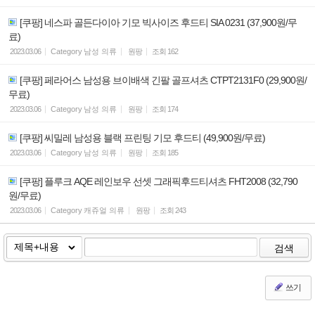
[쿠팡] 네스파 골든다이아 기모 빅사이즈 후드티 SIA 0231 (37,900원/무
료)
2023.03.06
Category
남성 의류
원팡
조회
162
[쿠팡] 페라어스 남성용 브이배색 긴팔 골프셔츠 CTPT2131F0 (29,900원/
무료)
2023.03.06
Category
남성 의류
원팡
조회
174
[쿠팡] 씨밀레 남성용 블랙 프린팅 기모 후드티 (49,900원/무료)
2023.03.06
Category
남성 의류
원팡
조회
185
[쿠팡] 플루크 AQE 레인보우 선셋 그래픽후드티셔츠 FHT2008 (32,790
원/무료)
2023.03.06
Category
캐쥬얼 의류
원팡
조회
243
검색
쓰기