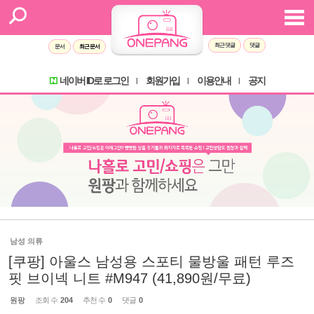
최근 댓글
댓글
문서
최근 문서
네이버 ID로 로그인
회원가입
이용안내
공지
l
l
l
남성 의류
[쿠팡] 아울스 남성용 스포티 물방울 패턴 루즈
핏 브이넥 니트 #M947 (41,890원/무료)
원팡
조회 수
204
추천 수
0
댓글
0