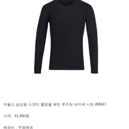
아울스 남성용 스포티 물방울 패턴 루즈핏 브이넥 니트 #M947
가격 : 41,890원
배송비 : 무료배송