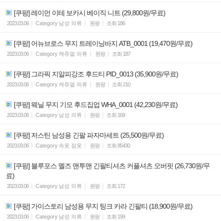
[쿠팡] 레이먼 이테 보카시 베이직 니트 (29,800원/무료)
2023.03.06
Category
남성 의류
원팡
조회
186
[쿠팡] 어뉴브로스 무지 트레이닝바지 ATB_0001 (19,470원/무료)
2023.03.06
Category
캐쥬얼 의류
원팡
조회
187
[쿠팡] 그라픽 지알피강조 후드티 PID_0013 (35,900원/무료)
2023.03.06
Category
캐쥬얼 의류
원팡
조회
210
[쿠팡] 웨닐 무지 기모 후드집업 WHA_0001 (42,230원/무료)
2023.03.06
Category
남성 의류
원팡
조회
169
[쿠팡] 저스틴 남성용 긴팔 파자마세트 (25,500원/무료)
2023.03.06
Category
속옷 잠옷
원팡
조회
85430
[쿠팡] 블루포스 멜즈 맨투맨 긴팔티셔츠 커플셔츠 오버핏 (26,730원/무
료)
2023.03.06
Category
남성 의류
원팡
조회
172
[쿠팡] 가이스토리 남성용 무지 팅크 카라 긴팔티 (18,900원/무료)
2023.03.06
Category
남성 의류
원팡
조회
199