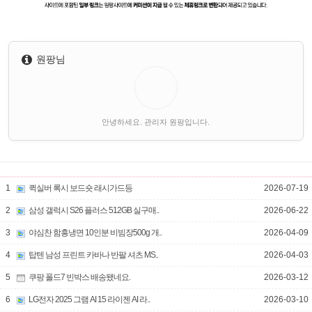
원팡님
안녕하세요. 관리자 원팡입니다.
1
퀵실버 록시 보드숏 래시가드등
2026-07-19
2
삼성 갤럭시 S26 플러스 512GB 실구매..
2026-06-22
3
야심찬 함흥냉면 10인분 비빔장500g 개..
2026-04-09
4
탑텐 남성 프린트 카바나 반팔 셔츠 MS..
2026-04-03
5
쿠팡 폴드7 빈박스 배송됐네요.
2026-03-12
6
LG전자 2025 그램 AI 15 라이젠 AI 라..
2026-03-10