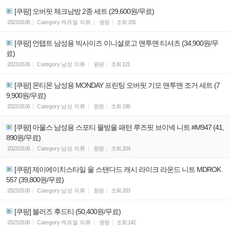
[쿠팡] 오버핏 체크남방 2종 세트 (29,600원/무료)
2023.03.06
Category
캐쥬얼 의류
원팡
조회
155
[쿠팡] 언탭트 남성용 빅사이즈 이니셜로고 맨투맨 티셔츠 (34,900원/무
료)
2023.03.06
Category
남성 의류
원팡
조회
121
[쿠팡] 몬티몬 남성용 MONDAY 프린팅 오버핏 기모 맨투맨 조거 세트 (7
9,900원/무료)
2023.03.06
Category
남성 의류
원팡
조회
198
[쿠팡] 아울스 남성용 스포티 물방울 패턴 루즈핏 브이넥 니트 #M947 (41,
890원/무료)
2023.03.06
Category
남성 의류
원팡
조회
204
[쿠팡] 제이에이치스타일 울 스탠다드 캐시 라이크 라운드 니트 MDROK
557 (39,800원/무료)
2023.03.06
Category
남성 의류
원팡
조회
203
[쿠팡] 블러즈 후드티 (50,400원/무료)
2023.03.06
Category
캐쥬얼 의류
원팡
조회
142