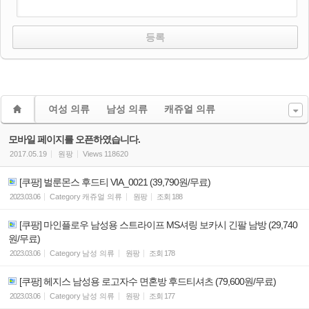
여성 의류
남성 의류
캐쥬얼 의류
모바일 페이지를 오픈하였습니다.
2017.05.19
원팡
Views
118620
[쿠팡] 벌룬몬스 후드티 VIA_0021 (39,790원/무료)
2023.03.06
Category
캐쥬얼 의류
원팡
조회
188
[쿠팡] 마인플로우 남성용 스트라이프 MS셔링 보카시 긴팔 남방 (29,740
원/무료)
2023.03.06
Category
남성 의류
원팡
조회
178
[쿠팡] 헤지스 남성용 로고자수 면혼방 후드티셔츠 (79,600원/무료)
2023.03.06
Category
남성 의류
원팡
조회
177