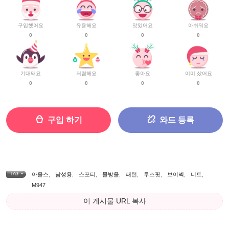
구입했어요
유용해요
맛있어요
아쉬워요
0
0
0
0
기대돼요
저렴해요
좋아요
이미 샀어요
0
0
0
0
구입 하기
와드 등록
TAG •
아울스
,
남성용
,
스포티
,
물방울
,
패턴
,
루즈핏
,
브이넥
,
니트
,
M947
이 게시물 URL 복사