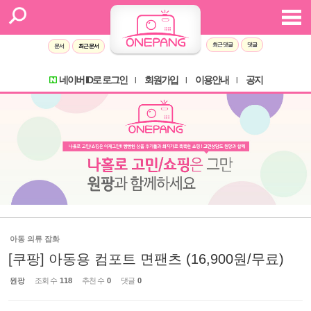
최근 댓글
댓글
문서
최근 문서
네이버 ID로 로그인
회원가입
이용안내
공지
l
l
l
아동 의류 잡화
[쿠팡] 아동용 컴포트 면팬츠 (16,900원/무료)
원팡
조회 수
118
추천 수
0
댓글
0