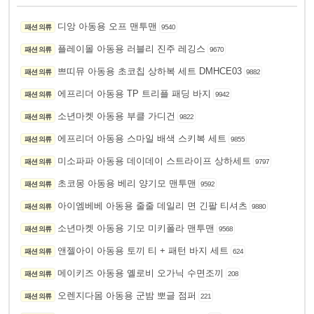
디앙 아동용 오프 맨투맨
패션 의류
9540
플레이몰 아동용 러블리 진주 레깅스
패션 의류
9670
쁘띠뮤 아동용 초코칩 상하복 세트 DMHCE03
패션 의류
9882
에프리더 아동용 TP 트리플 패딩 바지
패션 의류
9942
소년마켓 아동용 부클 가디건
패션 의류
9822
에프리더 아동용 스마일 배색 스키복 세트
패션 의류
9855
미소파파 아동용 데이데이 스트라이프 상하세트
패션 의류
9797
초코몽 아동용 베리 양기모 맨투맨
패션 의류
9592
아이엠베베 아동용 줄줄 데일리 면 긴팔 티셔츠
패션 의류
9880
소년마켓 아동용 기모 미키폴라 맨투맨
패션 의류
9568
앤젤아이 아동용 토끼 티 + 패턴 바지 세트
패션 의류
624
메이키즈 아동용 옐로비 오가닉 수면조끼
패션 의류
208
오렌지다몸 아동용 군밤 뽀글 점퍼
패션 의류
221