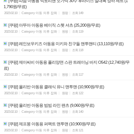
[쿠팡] 따솜 아동용 빅토리맨 오가닉 30수 후라이스 실내복 상하 세트 (1
1,790원/무료)
2023.02.10
Category
아동 의류 잡화
원팡
조회
149
[쿠팡] 아뚜아 아동용 베이직 스웻 셔츠 (25,200원/무료)
2023.02.10
Category
아동 의류 잡화
원팡
조회
119
[쿠팡] 레인보우키즈 아동용 미키와 친구들 맨투맨티 (13,110원/무료)
2023.02.10
Category
아동 의류 잡화
원팡
조회
118
[쿠팡] 제이씨비 아동용 폴리양면 스판 트레이닝 바지 O542 (12,740원/무
료)
2023.02.10
Category
아동 의류 잡화
원팡
조회
117
[쿠팡] 올리반 아동용 클래식 유니 맨투맨 (10,900원/무료)
2023.02.10
Category
아동 의류 잡화
원팡
조회
122
[쿠팡] 올리반 아동용 빔빔 라인 팬츠 (9,060원/무료)
2023.02.10
Category
아동 의류 잡화
원팡
조회
140
[쿠팡] 제프몽 아동용 퍼팩트 맨투맨 (10,900원/무료)
2023.02.10
Category
아동 의류 잡화
원팡
조회
121