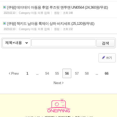
[쿠팡] 데이데이 아동용 후염 루즈핏 맨투맨 UNI0564 (24,360원/무료)
2023.02.10
Category
아동 의류 잡화
원팡
조회
148
[쿠팡] 잭키드 남아용 룩제이 상하 바지세트 (25,120원/무료)
2023.02.10
Category
아동 의류 잡화
원팡
조회
132
검색
쓰기
Prev
1
...
54
55
56
57
58
...
66
Next