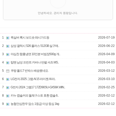
안녕하세요. 관리자 원팡입니다.
1
퀵실버 록시 보드숏 래시가드등
2026-07-19
2
삼성 갤럭시 S26 플러스 512GB 실구매..
2026-06-22
3
야심찬 함흥냉면 10인분 비빔장500g 개..
2026-04-09
4
탑텐 남성 프린트 카바나 반팔 셔츠 MS..
2026-04-03
5
쿠팡 폴드7 빈박스 배송됐네요.
2026-03-12
6
LG전자 2025 그램 AI 15 라이젠 AI 라..
2026-03-10
7
G전자 2024 그램17 17ZD90SU-GX56K WIN..
2026-02-25
8
카누 캡슐커피 돌체구스토 호환 캡슐 6..
2026-02-12
9
농협안심한우 암소 1등급 이상 등심 1kg
2026-02-12