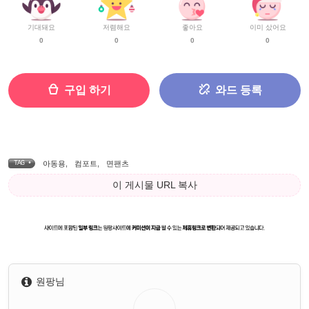
기대돼요
저렴해요
좋아요
이미 샀어요
0
0
0
0
구입 하기
와드 등록
TAG •
아동용
,
컴포트
,
면팬츠
이 게시물 URL 복사
원팡님