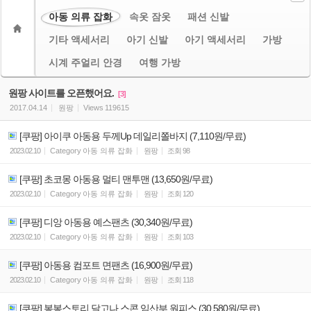
아동 의류 잡화
속옷 잠옷
패션 신발
기타 액세서리
아기 신발
아기 액세서리
가방
시계 주얼리 안경
여행 가방
원팡 사이트를 오픈했어요.
[3]
2017.04.14
원팡
Views
119615
[쿠팡] 아이쿠 아동용 두께Up 데일리쫄바지 (7,110원/무료)
2023.02.10
Category
아동 의류 잡화
원팡
조회
98
[쿠팡] 초코몽 아동용 멀티 맨투맨 (13,650원/무료)
2023.02.10
Category
아동 의류 잡화
원팡
조회
120
[쿠팡] 디앙 아동용 예스팬츠 (30,340원/무료)
2023.02.10
Category
아동 의류 잡화
원팡
조회
103
[쿠팡] 아동용 컴포트 면팬츠 (16,900원/무료)
2023.02.10
Category
아동 의류 잡화
원팡
조회
118
[쿠팡] 봉봉스토리 달고나 스콘 임산부 원피스 (30,580원/무료)