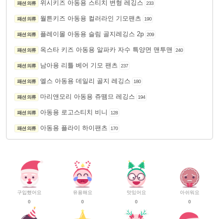
위시키즈 아동용 스티치 변형 레깅스
패션 의류
233
월튼키즈 아동용 컬러라인 기모팬츠
패션 의류
190
플레이몰 아동용 슬림 골지레깅스 2p
패션 의류
209
옥스타 키즈 아동용 알파카 자수 특양면 맨투맨
패션 의류
240
남아용 리틀 베어 기모 팬츠
패션 의류
237
엘스 아동용 데일리 골지 레깅스
패션 의류
180
마리앤모리 아동용 쥬뗌므 레깅스
패션 의류
194
아동용 로고스티치 비니
패션 의류
128
아동용 플라이 하이팬츠
패션 의류
170
구입했어요
유용해요
맛있어요
아쉬워요
0
0
0
0