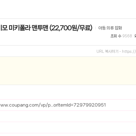
선 이어폰 러닝
- 원팡
모 미키폴라 맨투맨 (22,700원/무료)
아동 의류 잡화
0hz
- 원팡
조회 수
9568
팡
콜라(L)+프렌치프라이(L)
- 원팡
URL 복사하기 -
https:
어 오리지널 KMW23551 KWW23552
- 원팡
 호텔 조식 왕복픽업 까지
- 원팡
+우삼겹 등
- 원팡
이젠 7000 시리즈 지포스 RTX 4060 FA607PV-QT076
- 원팡
www.coupang.com/vp/p...orItemId=72979920951
치
- 원팡