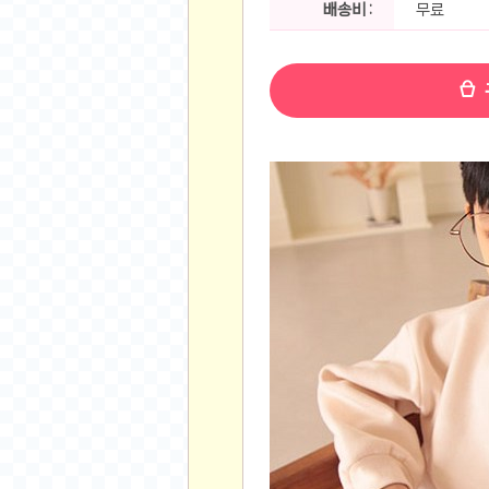
배송비 :
무료
공지사항
알리 15.6 인치 터치 스크린 휴대용 포터블 모니
하이트 제로 0.00, 350ml, 24캔
- 원팡
R
경조사용 검정색 사계절 스판 정장 수트
- 원팡
랜덤 글 보기
원할머니 명품 육개장 600g 10팩
- 원팡
BEELINK 비링크 EQR6 ADM R7-7735
수박바 제로 스크류바 제로 죠스바 제로 각 10
AJAZZ AK35I V3 무선 기계식 키보드 멀티 
쇼핑
부르르 제로콜라, 190ml, 30개
- 원팡
삼성전자 삼성 갤럭시 핏3 Fit3
- 원팡
알뜰 쇼핑
해외쇼핑
패션 의류
특가 휴대폰
오프라인 특가
인증샷
맛집 인증샷