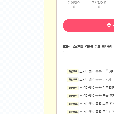
귀여워요
구입했어요
비트소닉(Bitsonic)
0
0
후오비(Huobi)
지렁이 게임
고팍스(GoPax)
커뮤니티
자유 게시판
소년마켓
아동용
기모
미키폴라
가상 화폐
스폐셜 게시판
심리 테스트
소년마켓 아동용 부클 가
패션 의류
집 꾸미기
소년마켓 아동용 미키자수
패션 의류
지식 노하우
반려 동물
소년마켓 아동용 기모 미
패션 의류
애니메이션
소년마켓 아동용 두줄 조
패션 의류
자취 게시판
소년마켓 아동용 두줄 조
패션 의류
리그오브레전드
소년마켓 아동용 큰미키 
패션 의류