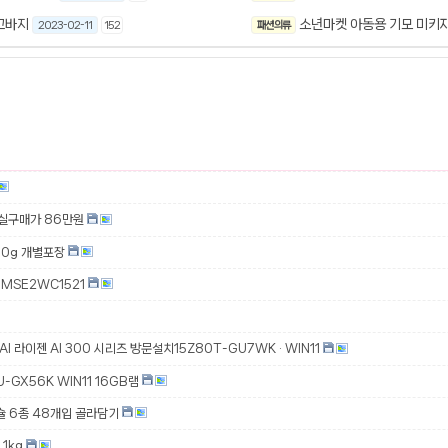
고바지
소년마켓 아동용 기모 미키
2023-02-11
152
패션 의류
 실구매가 86만원
00g 개별포장
MSE2WC1521
 AI 라이젠 AI 300 시리즈 방문설치15Z80T-GU7WK · WIN11
-GX56K WIN11 16GB램
슐 6종 48개입 골라담기
1kg