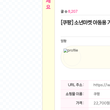
른
용인 캐리비안베이 워터파크 이용권
- 원팡
글 수
8,207
아디제로 보스턴 12 JQ2552 러닝화
- 원팡
메
QCY C30S 방수 오픈이어 블루투스 6.0 무
[쿠팡] 소년마켓 아동용 기
뉴
LG전자 Full HD PC 모니터 24MS500 10
(버거킹) 와퍼+코카콜라(R)+21치즈스틱
- 원
1
버거킹 불고기와퍼주니어+콰치와퍼주니어+코카
원팡
알뜰 쇼핑
K2 씬에어 오리지널 25SS 역시즌 남여 씬에
스테비아 방울 토마토 2kg
- 원팡
2
발리 자유여행 꾸따 솔리아 르기안 5일 or 6일
해외쇼핑
인도모크샤 인센스스틱 400스틱
- 원팡
한우 우삼겹 1 kg
- 원팡
3
산더미 소고기 등심세트 1kg 토시+부채+갈비
맛집 인증샷
에이수스 2024 TUF 게이밍 A16 라이젠9 라
URL 주소 :
https://
B
필터 없는 트레비 방수비데 UB-1000 자가설
쇼핑몰 이름 :
쿠팡
베스트 유머
SD 카드 EMMC 연결 pcb 선
- 원팡
암바사 제로 345ml, 24개
- 원팡
가격 :
22,700원
N
빨간 사과 5kg (24-26과내외)
- 원팡