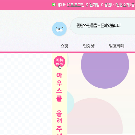
G전자 2024 그램17 17ZD90SU-GX56K 
귀여운 토끼 팡이 이모티콘 출시 안내
네이버 ID로 로그인
l
회원가입
l
이용안내
l
원팡소개
l
공
카누 캡슐커피 돌체구스토 호환 캡슐 6종 48
툴리 비트코인 방송 단톡방 링크
농협안심한우 암소 1등급 이상 등심 1kg
- 원팡
당도선별과 고당도 제주 레드향 1.5kg 소과 외
원팡 쇼핑몰을 오픈하였습니다.
버거킹 불고기와퍼+콜라R+너겟킹4조각
- 원
원팡사이트는 웹 마이닝을 진행하지 않습
디센느 태블릿 거치대 침대 스텐드
- 원팡
전자여자 친구 기능을 도입하였습니다.
*1
마타스튜디오 T1 태블릿 침대 거치대 스텐드
-
쇼핑
인증샷
암호화폐
Sobergo 스마트 윈도우 로봇 청소기 3세대 
툴리 도네이션 전자여친 + 후원하기
*2
잠실 롯데월드 어드벤처 자유 이용권
- 원팡
모바일 페이지를 오픈하였습니다.
아메리칸스탠다드 아쿠아2 비데 IPX7 방수 
방수 비데 FULL스텐노즐 IPX5 방수형 전자
스티커 기능을 새롭게 오픈 하였습니다.
*1
단
QCY Crossky C50 오픈 이어 블루투스 이
여러분의 프라이버시를 지켜드립니다! 익
축
MUCAI 휴대용 14인치 포터블 디스플레이
- 
픈
원팡 오픈 기념! 문화상품권 증정 이벤트
HISENSE 4K UHD QLED 85인치 85Q6
키
LG전자 울트라PC 15U50T-GR3CK
- 원팡
/
짜파게티 10봉
- 원팡
돌체구스토 커피머신 지니오S +머그325ml+
빠
김해 롯데 워터파크 하이3 종일권
- 원팡