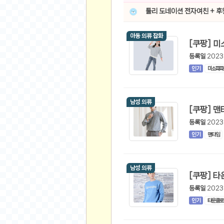
스쿠버 다이빙
툴리 도네이션 전자여친 + 
윈드서핑&서핑
연예인
아동 의류 잡화
가수
등록일
2023
배우
인기
미소파파
드라마
영화
남성 의류
해외 가수
해외 배우
등록일
2023
인기
맨타임
미용
뷰티
남성 의류
화장품
패션
등록일
2023
네일아트
인기
타운클로
다이어트