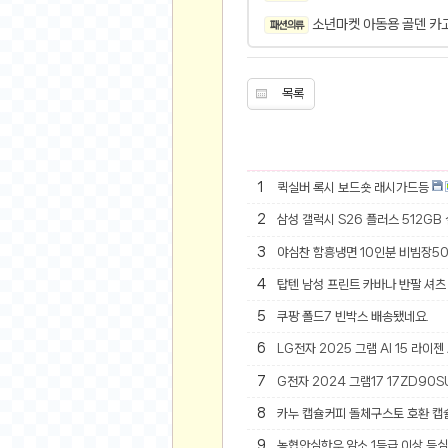
오버워치
소년마켓 아동용 골덴 카
패션 의류
재테크
요청 게시판
공지사항
목록
주식
스티커 환전소
등업 안내
1
퀵실버 록시 보드숏 래시가드등
원팡 홍보 이벤트
2
삼성 갤럭시 S26 플러스 512GB
음악
3
야심찬 함흥냉면 10인분 비빔장5
익명
4
탑텐 남성 프린트 카바나 반팔 셔츠 
익명 게시판
5
쿠팡 폴드7 빈박스 배송됐네요.
고민 게시판
6
LG전자 2025 그램 AI 15 라이젠
결정 장애
7
G전자 2024 그램17 17ZD90SU
정치 토론
8
카누 캡슐커피 돌체구스토 호환 캡
일기장
연애 게시판
9
농협안심한우 암소 1등급 이상 등심 