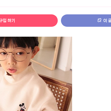
터 ADS-IPS FHD
- 원팡
구입 하기
이 
HS 미니PC 컴퓨터 베어본
- 원팡
[ 1 ]
개씩 30개
- 원팡
노브 104키 풀배열
- 원팡