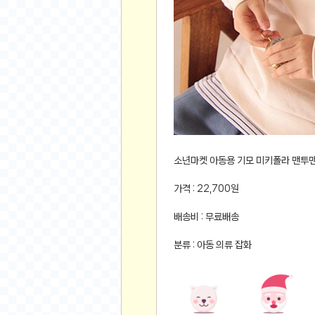
먹거리 인증샷
쇼핑 인증샷
그림 인증샷
뽑기 인증샷
여행 인증샷
디지털 기기 인증샷
소프트웨어 인증샷
공연 인증샷
요리 인증샷
소년마켓 아동용 기모 미키폴라 맨투
신차 인증샷
가격 : 22,700원
암호화폐
배송비 : 무료배송
암호화폐
분류 : 아동 의류 잡화
코인원(Coinone)
바이낸스(Binance)
바이비트(Bybit)
비트멕스(BitMex)