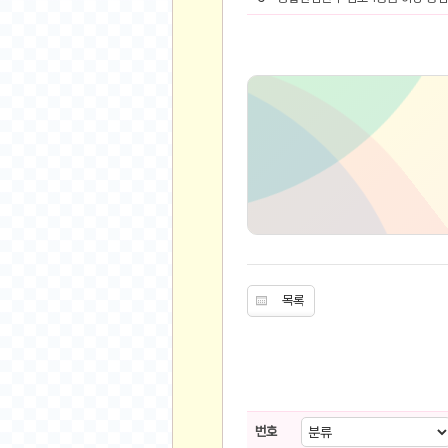
유머
베스트 유머
유머 게시판
스포츠
축구
야구
농구
골프
낚시
목록
자전거
당구
볼링
수영
스키&보드
번호