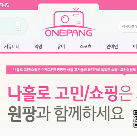
WIN11 16GB램
- 원팡
지사항
개입 골라담기
- 원팡
 로얄과
- 원팡
팡
니다.
*1
 원팡
커뮤니티
익명
유머
스포츠
연예인
미용
6.2cm 울트라 슬림/5600PA 흡입/인터랙티브/한국어 어댑터 및 사용 설명서
- 원팡
필터없는 직수형 건조기능 있음
- 원팡
식비데 코나에코홈 CONA-3000
- 원팡
어폰
- 원팡
명기능 오
원팡
N
- 원팡
쿠션담요+텀블러400ml
- 원팡