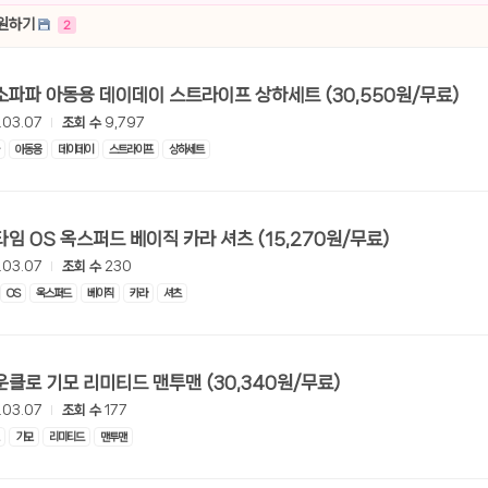
후원하기
2
[쿠팡] 미소파파 아동용 데이데이 스트라이프 상하세트 (30,550원/무료)
.03.07
조회 수
9,797
아동용
데이데이
스트라이프
상하세트
[쿠팡] 맨타임 OS 옥스퍼드 베이직 카라 셔츠 (15,270원/무료)
.03.07
조회 수
230
OS
옥스퍼드
베이직
카라
셔츠
[쿠팡] 타운클로 기모 리미티드 맨투맨 (30,340원/무료)
.03.07
조회 수
177
기모
리미티드
맨투맨