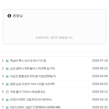
원팡님
안녕하세요. 관리자 원팡입니다.
1
퀵실버 록시 보드숏 래시가드등
2026-07-19
2
삼성 갤럭시 S26 플러스 512GB 실구매..
2026-06-22
3
야심찬 함흥냉면 10인분 비빔장500g 개..
2026-04-09
4
탑텐 남성 프린트 카바나 반팔 셔츠 MS..
2026-04-03
5
쿠팡 폴드7 빈박스 배송됐네요.
2026-03-12
6
LG전자 2025 그램 AI 15 라이젠 AI 라..
2026-03-10
7
G전자 2024 그램17 17ZD90SU-GX56K WIN..
2026-02-25