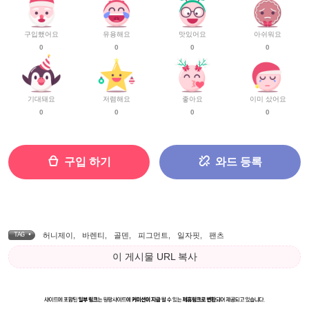
구입했어요
유용해요
맛있어요
아쉬워요
0
0
0
0
기대돼요
저렴해요
좋아요
이미 샀어요
0
0
0
0
구입 하기
와드 등록
TAG •
허니제이
,
바렌티
,
골덴
,
피그먼트
,
일자핏
,
팬츠
이 게시물 URL 복사