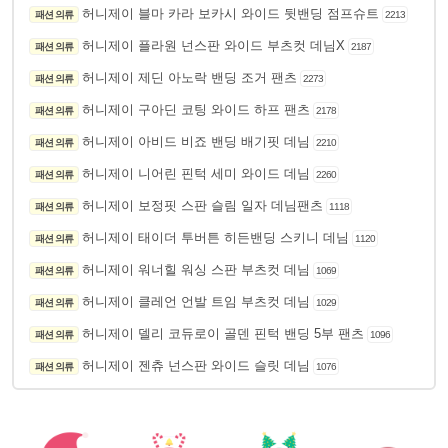
허니제이 블마 카라 보카시 와이드 뒷밴딩 점프슈트
패션 의류
2213
허니제이 플라원 넌스판 와이드 부츠컷 데님X
패션 의류
2187
허니제이 제딘 아노락 밴딩 조거 팬츠
패션 의류
2273
허니제이 구아딘 코팅 와이드 하프 팬츠
패션 의류
2178
허니제이 아비드 비죠 밴딩 배기핏 데님
패션 의류
2210
허니제이 니어린 핀턱 세미 와이드 데님
패션 의류
2260
허니제이 보정핏 스판 슬림 일자 데님팬츠
패션 의류
1118
허니제이 태이더 투버튼 히든밴딩 스키니 데님
패션 의류
1120
허니제이 워너힐 워싱 스판 부츠컷 데님
패션 의류
1069
허니제이 클레언 언발 트임 부츠컷 데님
패션 의류
1029
허니제이 델리 코듀로이 골덴 핀턱 밴딩 5부 팬츠
패션 의류
1096
허니제이 젠츄 넌스판 와이드 슬릿 데님
패션 의류
1076