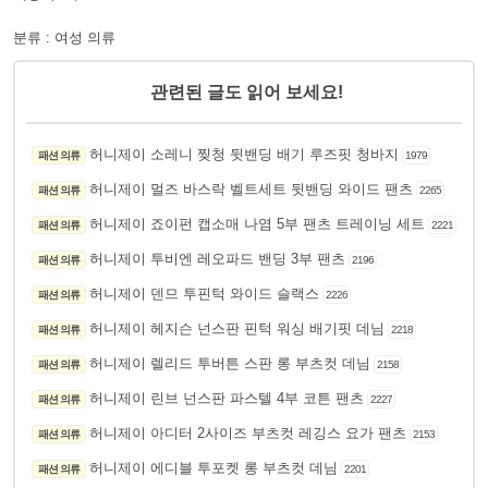
분류 : 여성 의류
관련된 글도 읽어 보세요!
허니제이 소레니 찢청 뒷밴딩 배기 루즈핏 청바지
패션 의류
1979
허니제이 멀즈 바스락 벨트세트 뒷밴딩 와이드 팬츠
패션 의류
2265
허니제이 죠이펀 캡소매 나염 5부 팬츠 트레이닝 세트
패션 의류
2221
허니제이 투비엔 레오파드 밴딩 3부 팬츠
패션 의류
2196
허니제이 덴므 투핀턱 와이드 슬랙스
패션 의류
2226
허니제이 헤지슨 넌스판 핀턱 워싱 배기핏 데님
패션 의류
2218
허니제이 렐리드 투버튼 스판 롱 부츠컷 데님
패션 의류
2158
허니제이 린브 넌스판 파스텔 4부 코튼 팬츠
패션 의류
2227
허니제이 아디터 2사이즈 부츠컷 레깅스 요가 팬츠
패션 의류
2153
허니제이 에디블 투포켓 롱 부츠컷 데님
패션 의류
2201