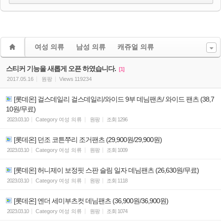
여성 의류
남성 의류
캐쥬얼 의류
스티커 기능을 새롭게 오픈 하였습니다.
[1]
2017.05.16
원팡
Views
119234
[롯데온] 걸스데일리 걸스데일리/와이드 9부 데님팬츠/ 와이드 팬츠 (38,7
10원/무료)
2023.03.10
Category
여성 의류
원팡
조회
1296
[롯데온] 던조 코튼쭈리 조거팬츠 (29,900원/29,900원)
2023.03.10
Category
여성 의류
원팡
조회
1009
[롯데온] 허니제이 보정핏 스판 슬림 일자 데님팬츠 (26,630원/무료)
2023.03.10
Category
여성 의류
원팡
조회
1118
[롯데온] 엔더 세미부츠컷 데님팬츠 (36,900원/36,900원)
2023.03.10
Category
여성 의류
원팡
조회
1074