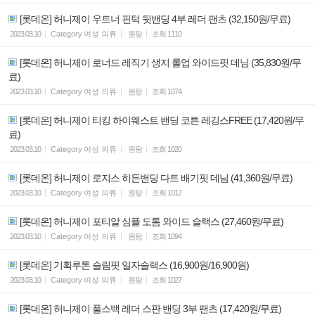
[롯데온] 허니제이 우트너 핀턱 뒷밴딩 4부 레더 팬츠 (32,150원/무료)
2023.03.10
Category
여성 의류
원팡
조회
1110
[롯데온] 허니제이 로너드 레직기 생지 롤업 와이드핏 데님 (35,830원/무
료)
2023.03.10
Category
여성 의류
원팡
조회
1074
[롯데온] 허니제이 티킹 하이웨스트 밴딩 코튼 레깅스FREE (17,420원/무
료)
2023.03.10
Category
여성 의류
원팡
조회
1020
[롯데온] 허니제이 로지스 히든밴딩 다트 배기핏 데님 (41,360원/무료)
2023.03.10
Category
여성 의류
원팡
조회
1012
[롯데온] 허니제이 포티알 심플 도톰 와이드 슬랙스 (27,460원/무료)
2023.03.10
Category
여성 의류
원팡
조회
1094
[롯데온] 기획루톤 슬림핏 일자슬랙스 (16,900원/16,900원)
2023.03.10
Category
여성 의류
원팡
조회
1027
[롯데온] 허니제이 풀스백 레더 스판 밴딩 3부 팬츠 (17,420원/무료)