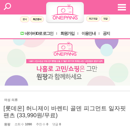
최근 댓글
댓글
문서
최근 문서
네이버 ID로 로그인
회원가입
이용안내
공지
l
l
l
여성 의류
[롯데온] 허니제이 바렌티 골덴 피그먼트 일자핏
팬츠 (33,990원/무료)
원팡
조회 수
1090
추천 수
0
댓글
0