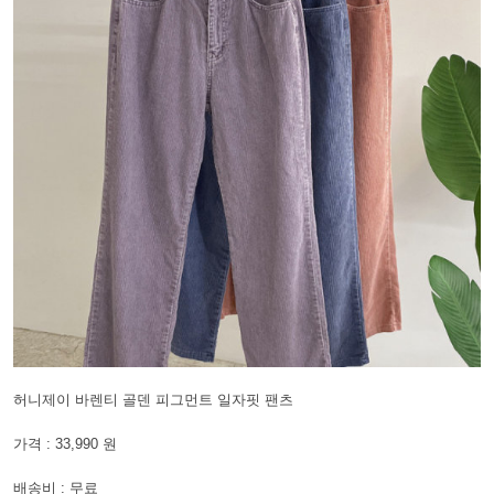
허니제이 바렌티 골덴 피그먼트 일자핏 팬츠
가격 : 33,990 원
배송비 : 무료