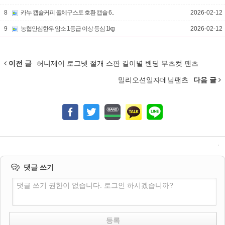
8
카누 캡슐커피 돌체구스토 호환 캡슐 6..
2026-02-12
9
농협안심한우 암소 1등급 이상 등심 1kg
2026-02-12
이전 글
허니제이 로그넷 절개 스판 길이별 밴딩 부츠컷 팬츠
밀리오션일자데님팬츠
다음 글
댓글 쓰기
댓글 쓰기 권한이 없습니다. 로그인 하시겠습니까?