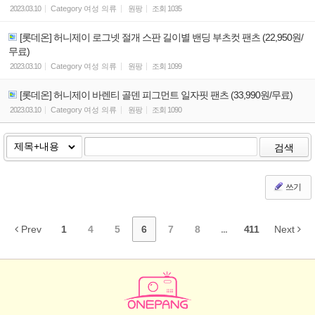
2023.03.10
Category
여성 의류
원팡
조회
1035
[롯데온] 허니제이 로그넷 절개 스판 길이별 밴딩 부츠컷 팬츠 (22,950원/
무료)
2023.03.10
Category
여성 의류
원팡
조회
1099
[롯데온] 허니제이 바렌티 골덴 피그먼트 일자핏 팬츠 (33,990원/무료)
2023.03.10
Category
여성 의류
원팡
조회
1090
검색
쓰기
Prev
1
4
5
6
7
8
...
411
Next