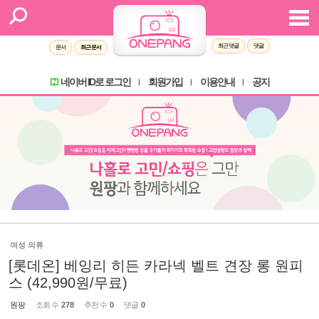
최근 댓글
댓글
문서
최근 문서
네이버 ID로 로그인
회원가입
이용안내
공지
l
l
l
여성 의류
[롯데온] 베잉리 히든 카라넥 벨트 견장 롱 원피
스 (42,990원/무료)
원팡
조회 수
278
추천 수
0
댓글
0