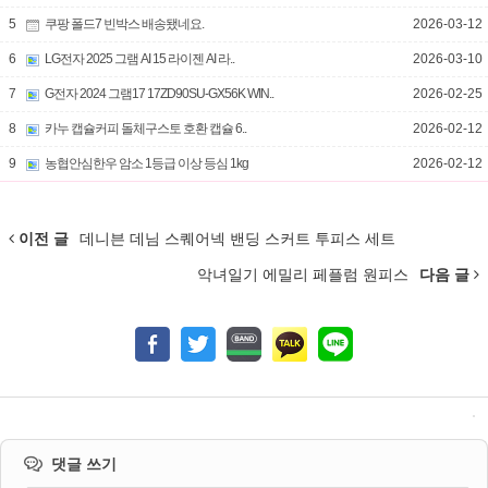
5
쿠팡 폴드7 빈박스 배송됐네요.
2026-03-12
6
LG전자 2025 그램 AI 15 라이젠 AI 라..
2026-03-10
7
G전자 2024 그램17 17ZD90SU-GX56K WIN..
2026-02-25
8
카누 캡슐커피 돌체구스토 호환 캡슐 6..
2026-02-12
9
농협안심한우 암소 1등급 이상 등심 1kg
2026-02-12
이전 글
데니븐 데님 스퀘어넥 밴딩 스커트 투피스 세트
악녀일기 에밀리 페플럼 원피스
다음 글
댓글 쓰기