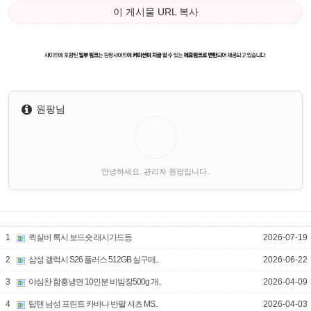
이 게시물 URL 복사
원팡님
안녕하세요. 관리자 원팡입니다.
1
퀵실버 록시 보드숏 래시가드등
2026-07-19
2
삼성 갤럭시 S26 플러스 512GB 실구매..
2026-06-22
3
야심찬 함흥냉면 10인분 비빔장500g 개..
2026-04-09
4
탑텐 남성 프린트 카바나 반팔 셔츠 MS..
2026-04-03