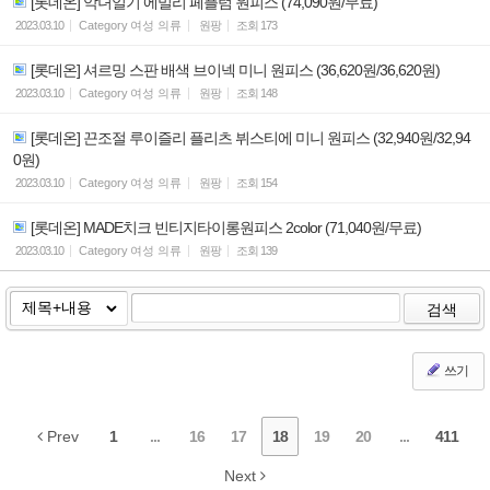
[롯데온] 악녀일기 에밀리 페플럼 원피스 (74,090원/무료)
2023.03.10
Category
여성 의류
원팡
조회
173
[롯데온] 셔르밍 스판 배색 브이넥 미니 원피스 (36,620원/36,620원)
2023.03.10
Category
여성 의류
원팡
조회
148
[롯데온] 끈조절 루이즐리 플리츠 뷔스티에 미니 원피스 (32,940원/32,94
0원)
2023.03.10
Category
여성 의류
원팡
조회
154
[롯데온] MADE치크 빈티지타이롱원피스 2color (71,040원/무료)
2023.03.10
Category
여성 의류
원팡
조회
139
검색
쓰기
Prev
1
...
16
17
18
19
20
...
411
Next