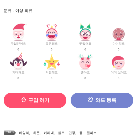
분류 : 여성 의류
구입했어요
유용해요
맛있어요
아쉬워요
0
0
0
0
기대돼요
저렴해요
좋아요
이미 샀어요
0
0
0
0
구입 하기
와드 등록
TAG •
베잉리
,
히든
,
카라넥
,
벨트
,
견장
,
롱
,
원피스