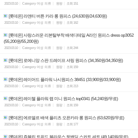
2023.03.10
Category
여성 의류
원팡
조회
151
[롯데온] 라앤티 버튼 카라 롱 원피스 (24,630원/24,630원)
2023.03.10
Category
여성 의류
원팡
조회
162
[롯데온] 사랑스러운 리본탈부착 배색디테일 A라인 원피스 dress op3052
(55,200원/55,200원)
2023.03.10
Category
여성 의류
원팡
조회
244
[롯데온] 로에니앙 스판 드레이프 셔링 원피스 (34,350원/34,350원)
2023.03.10
Category
여성 의류
원팡
조회
159
[롯데온] 레이어드 플라워 나시원피스 38451 (33,900원/33,900원)
2023.03.10
Category
여성 의류
원팡
조회
213
[롯데온] 레이첼 플라워 랩 미니 원피스 top0341 (54,240원/무료)
2023.03.10
Category
여성 의류
원팡
조회
159
[롯데온] 에르델르 배색 플리츠 오픈카라 롱 원피스 (63,620원/무료)
2023.03.10
Category
여성 의류
원팡
조회
177
[롯데온] 쥬블린 트위드 블라우스 뒷밴딩 스커트 세트 (49,140원/무료)