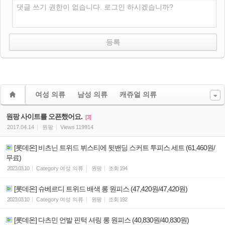
댓글 쓰기 권한이 없습니다. 로그인 하시겠습니까?
여성 의류
남성 의류
캐쥬얼 의류
원팡 사이트를 오픈했어요.
[3]
2017.04.14
원팡
Views
119914
[롯데온] 비츠닌 트위드 뷔스티에 뒷밴딩 스커트 투피스 세트 (61,460원/
무료)
2023.03.10
Category
여성 의류
원팡
조회
194
[롯데온] 슈베르디 트위드 배색 롱 원피스 (47,420원/47,420원)
2023.03.10
Category
여성 의류
원팡
조회
192
[롯데온] 다츠민 언발 핀턱 셔링 롱 원피스 (40,830원/40,830원)