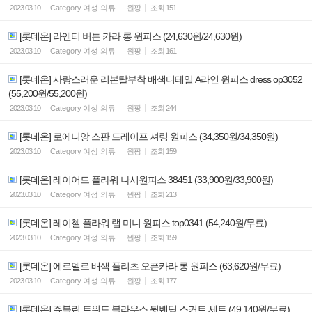
2023.03.10
Category
여성 의류
원팡
조회
151
[롯데온] 라앤티 버튼 카라 롱 원피스 (24,630원/24,630원)
2023.03.10
Category
여성 의류
원팡
조회
161
[롯데온] 사랑스러운 리본탈부착 배색디테일 A라인 원피스 dress op3052
(55,200원/55,200원)
2023.03.10
Category
여성 의류
원팡
조회
244
[롯데온] 로에니앙 스판 드레이프 셔링 원피스 (34,350원/34,350원)
2023.03.10
Category
여성 의류
원팡
조회
159
[롯데온] 레이어드 플라워 나시원피스 38451 (33,900원/33,900원)
2023.03.10
Category
여성 의류
원팡
조회
213
[롯데온] 레이첼 플라워 랩 미니 원피스 top0341 (54,240원/무료)
2023.03.10
Category
여성 의류
원팡
조회
159
[롯데온] 에르델르 배색 플리츠 오픈카라 롱 원피스 (63,620원/무료)
2023.03.10
Category
여성 의류
원팡
조회
177
[롯데온] 쥬블린 트위드 블라우스 뒷밴딩 스커트 세트 (49,140원/무료)