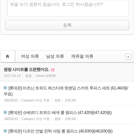
댓글 쓰기 권한이 없습니다. 로그인 하시겠습니까?
여성 의류
남성 의류
캐쥬얼 의류
원팡 사이트를 오픈했어요.
[3]
2017.04.14
원팡
Views
119638
[롯데온] 비츠닌 트위드 뷔스티에 뒷밴딩 스커트 투피스 세트 (61,460원/
무료)
2023.03.10
Category
여성 의류
원팡
조회
194
[롯데온] 슈베르디 트위드 배색 롱 원피스 (47,420원/47,420원)
2023.03.10
Category
여성 의류
원팡
조회
192
[롯데온] 다츠민 언발 핀턱 셔링 롱 원피스 (40,830원/40,830원)