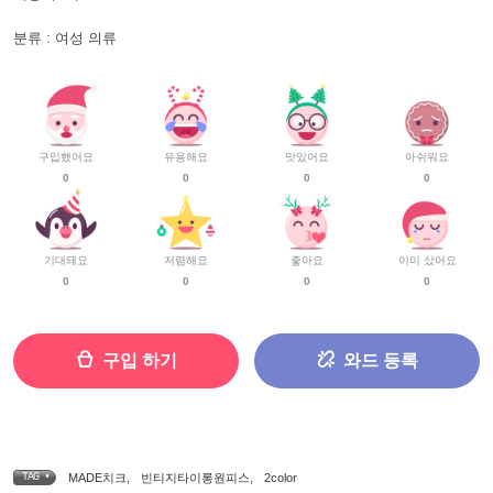
분류 : 여성 의류
구입했어요
유용해요
맛있어요
아쉬워요
0
0
0
0
기대돼요
저렴해요
좋아요
이미 샀어요
0
0
0
0
구입 하기
와드 등록
TAG •
MADE치크
,
빈티지타이롱원피스
,
2color