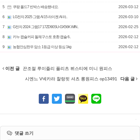
5
쿠팡 폴드7 빈박스 배송됐네요.
2026-03-12
6
LG전자 2025 그램 AI 15 라이젠 AI 라..
2026-03-10
7
G전자 2024 그램17 17ZD90SU-GX56K WIN..
2026-02-25
8
카누 캡슐커피 돌체구스토 호환 캡슐 6..
2026-02-12
9
농협안심한우 암소 1등급 이상 등심 1kg
2026-02-12
이전 글
끈조절 루이즐리 플리츠 뷔스티에 미니 원피스
시엔느 V넥카라 찰랑핏 셔츠 롱원피스 op13491
다음 글
댓글 쓰기