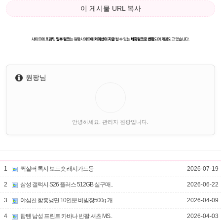
이 게시물 URL 복사
원팡님
안녕하세요. 관리자 원팡입니다.
1
퀵실버 록시 보드숏 래시가드등
2026-07-19
2
삼성 갤럭시 S26 플러스 512GB 실구매..
2026-06-22
3
야심찬 함흥냉면 10인분 비빔장500g 개..
2026-04-09
4
탑텐 남성 프린트 카바나 반팔 셔츠 MS..
2026-04-03