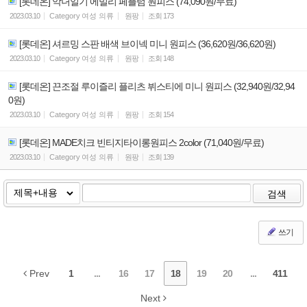
[롯데온] 악녀일기 에밀리 페플럼 원피스 (74,090원/무료)
2023.03.10
Category
여성 의류
원팡
조회
173
[롯데온] 셔르밍 스판 배색 브이넥 미니 원피스 (36,620원/36,620원)
2023.03.10
Category
여성 의류
원팡
조회
148
[롯데온] 끈조절 루이즐리 플리츠 뷔스티에 미니 원피스 (32,940원/32,94
0원)
2023.03.10
Category
여성 의류
원팡
조회
154
[롯데온] MADE치크 빈티지타이롱원피스 2color (71,040원/무료)
2023.03.10
Category
여성 의류
원팡
조회
139
검색
쓰기
Prev
1
...
16
17
18
19
20
...
411
Next