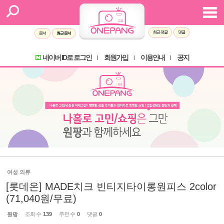
최근 댓글
댓글
문서
최근 문서
네이버 ID로 로그인
회원가입
이용안내
공지
l
l
l
여성 의류
[롯데온] MADE치크 빈티지타이롱원피스 2color
(71,040원/무료)
원팡
조회 수
139
추천 수
0
댓글
0