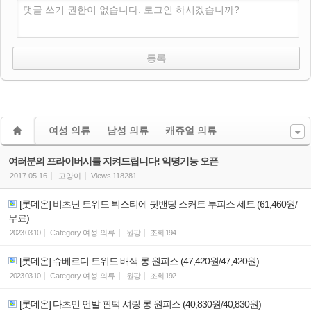
댓글 쓰기 권한이 없습니다. 로그인 하시겠습니까?
여성 의류
남성 의류
캐쥬얼 의류
여러분의 프라이버시를 지켜드립니다! 익명기능 오픈
2017.05.16
고양이
Views
118281
[롯데온] 비츠닌 트위드 뷔스티에 뒷밴딩 스커트 투피스 세트 (61,460원/
무료)
2023.03.10
Category
여성 의류
원팡
조회
194
[롯데온] 슈베르디 트위드 배색 롱 원피스 (47,420원/47,420원)
2023.03.10
Category
여성 의류
원팡
조회
192
[롯데온] 다츠민 언발 핀턱 셔링 롱 원피스 (40,830원/40,830원)