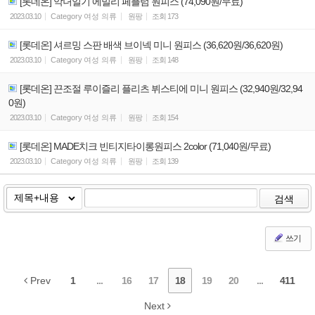
[롯데온] 악녀일기 에밀리 페플럼 원피스 (74,090원/무료)
2023.03.10
Category
여성 의류
원팡
조회
173
[롯데온] 셔르밍 스판 배색 브이넥 미니 원피스 (36,620원/36,620원)
2023.03.10
Category
여성 의류
원팡
조회
148
[롯데온] 끈조절 루이즐리 플리츠 뷔스티에 미니 원피스 (32,940원/32,94
0원)
2023.03.10
Category
여성 의류
원팡
조회
154
[롯데온] MADE치크 빈티지타이롱원피스 2color (71,040원/무료)
2023.03.10
Category
여성 의류
원팡
조회
139
검색
쓰기
Prev
1
...
16
17
18
19
20
...
411
Next