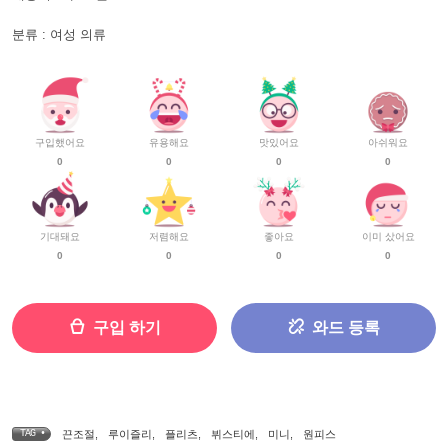
분류 : 여성 의류
구입했어요
유용해요
맛있어요
아쉬워요
0
0
0
0
기대돼요
저렴해요
좋아요
이미 샀어요
0
0
0
0
구입 하기
와드 등록
TAG •
끈조절
,
루이즐리
,
플리츠
,
뷔스티에
,
미니
,
원피스