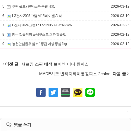
5
쿠팡 폴드7 빈박스 배송됐네요.
2026-03-12
6
LG전자 2025 그램 AI 15 라이젠 AI 라..
2026-03-10
7
G전자 2024 그램17 17ZD90SU-GX56K WIN..
2026-02-25
8
카누 캡슐커피 돌체구스토 호환 캡슐 6..
2026-02-12
9
농협안심한우 암소 1등급 이상 등심 1kg
2026-02-12
이전 글
셔르밍 스판 배색 브이넥 미니 원피스
MADE치크 빈티지타이롱원피스 2color
다음 글
댓글 쓰기