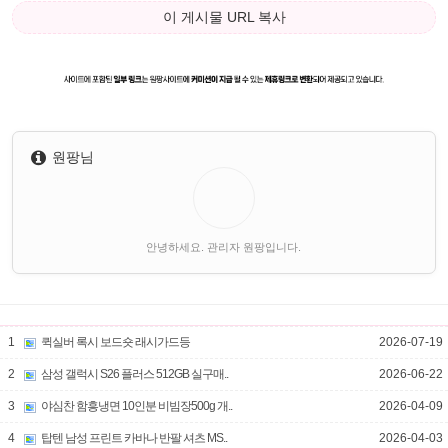
이 게시물 URL 복사
원팡님
안녕하세요. 관리자 원팡입니다.
1
퀵실버 록시 보드숏 래시가드등
2026-07-19
2
삼성 갤럭시 S26 플러스 512GB 실구매..
2026-06-22
3
야심찬 함흥냉면 10인분 비빔장500g 개..
2026-04-09
4
탑텐 남성 프린트 카바나 반팔 셔츠 MS..
2026-04-03