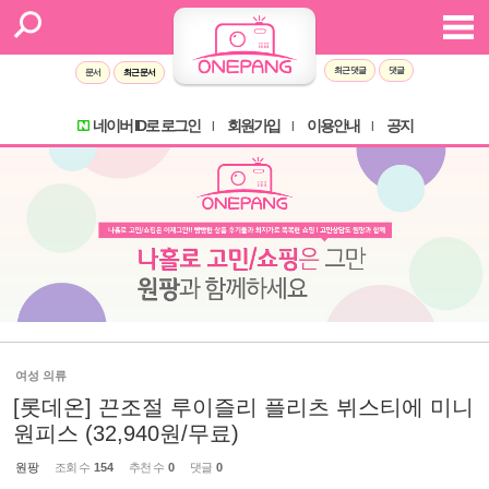
최근 댓글
댓글
문서
최근 문서
네이버 ID로 로그인
회원가입
이용안내
공지
l
l
l
여성 의류
[롯데온] 끈조절 루이즐리 플리츠 뷔스티에 미니
원피스 (32,940원/무료)
원팡
조회 수
154
추천 수
0
댓글
0