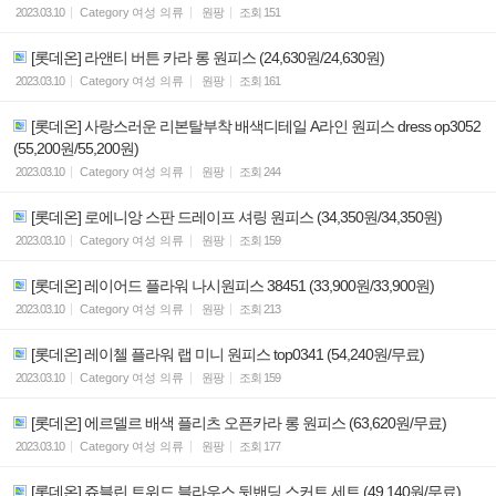
2023.03.10
Category
여성 의류
원팡
조회
151
[롯데온] 라앤티 버튼 카라 롱 원피스 (24,630원/24,630원)
2023.03.10
Category
여성 의류
원팡
조회
161
[롯데온] 사랑스러운 리본탈부착 배색디테일 A라인 원피스 dress op3052
(55,200원/55,200원)
2023.03.10
Category
여성 의류
원팡
조회
244
[롯데온] 로에니앙 스판 드레이프 셔링 원피스 (34,350원/34,350원)
2023.03.10
Category
여성 의류
원팡
조회
159
[롯데온] 레이어드 플라워 나시원피스 38451 (33,900원/33,900원)
2023.03.10
Category
여성 의류
원팡
조회
213
[롯데온] 레이첼 플라워 랩 미니 원피스 top0341 (54,240원/무료)
2023.03.10
Category
여성 의류
원팡
조회
159
[롯데온] 에르델르 배색 플리츠 오픈카라 롱 원피스 (63,620원/무료)
2023.03.10
Category
여성 의류
원팡
조회
177
[롯데온] 쥬블린 트위드 블라우스 뒷밴딩 스커트 세트 (49,140원/무료)