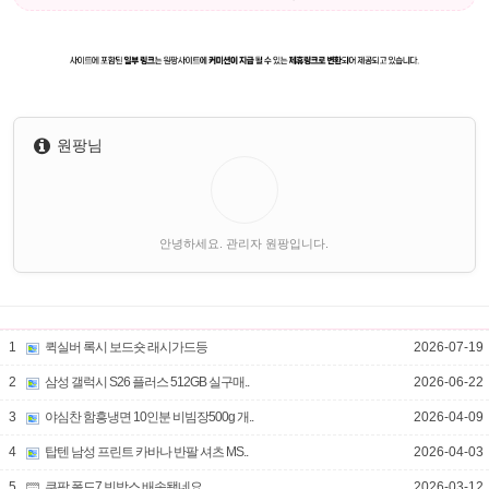
원팡님
안녕하세요. 관리자 원팡입니다.
1
퀵실버 록시 보드숏 래시가드등
2026-07-19
2
삼성 갤럭시 S26 플러스 512GB 실구매..
2026-06-22
3
야심찬 함흥냉면 10인분 비빔장500g 개..
2026-04-09
4
탑텐 남성 프린트 카바나 반팔 셔츠 MS..
2026-04-03
5
쿠팡 폴드7 빈박스 배송됐네요.
2026-03-12