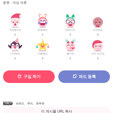
분류 : 여성 의류
구입했어요
유용해요
맛있어요
아쉬워요
0
0
0
0
기대돼요
저렴해요
좋아요
이미 샀어요
0
0
0
0
구입 하기
와드 등록
TAG •
브레인
,
쭈리
,
맨투맨
이 게시물 URL 복사