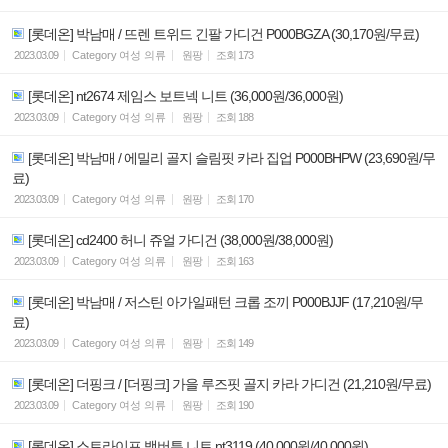
[롯데온] 박남매 / 뜨렌 트위드 긴팔 가디건 P000BGZA (30,170원/무료)
2023.03.09
Category
여성 의류
원팡
조회
173
[롯데온] nt2674 제임스 보트넥 니트 (36,000원/36,000원)
2023.03.09
Category
여성 의류
원팡
조회
188
[롯데온] 박남매 / 에밀리 골지 슬림핏 카라 집업 P000BHPW (23,690원/무
료)
2023.03.09
Category
여성 의류
원팡
조회
170
[롯데온] cd2400 허니 쥬얼 가디건 (38,000원/38,000원)
2023.03.09
Category
여성 의류
원팡
조회
163
[롯데온] 박남매 / 저스틴 아가일패턴 크롭 조끼 P000BJJF (17,210원/무
료)
2023.03.09
Category
여성 의류
원팡
조회
149
[롯데온] 더핑크 / [더핑크] 가을 루즈핏 골지 카라 가디건 (21,210원/무료)
2023.03.09
Category
여성 의류
원팡
조회
190
[롯데온] 스트라이프 백버튼 니트 nt3119 (40,000원/40,000원)