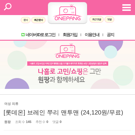
최근 댓글
댓글
문서
최근 문서
네이버 ID로 로그인
회원가입
이용안내
공지
l
l
l
여성 의류
[롯데온] 브레인 쭈리 맨투맨 (24,120원/무료)
원팡
조회 수
145
추천 수
0
댓글
0