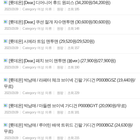
[롯데온] [Dear,] 디어니어 후드 원피스 (34,200원/34,200원)
2023.03.09
Category
여성 의류
원팡
조회
185
[롯데온] [Dear,] 쿠션 절개 자수맨투맨 (30,600원/30,600원)
2023.03.09
Category
여성 의류
원팡
조회
148
[롯데온] 시에라 트임 맨투맨 (29,520원/29,520원)
2023.03.09
Category
여성 의류
원팡
조회
157
[롯데온] [Dear,] 패치 브이 맨투맨 (봄ver.) (27,900원/27,900원)
2023.03.09
Category
여성 의류
원팡
조회
190
[롯데온] 박남매 / 라페터 체크 브이넥 긴팔 가디건 P000BGSZ (19,440원/
무료)
2023.03.09
Category
여성 의류
원팡
조회
229
[롯데온] 박남매 / 마들렌 브이넥 가디건 P000BGYT (20,090원/무료)
2023.03.09
Category
여성 의류
원팡
조회
181
[롯데온] 박남매 / 루어틴 배색 트위드 긴팔 가디건 P000BGZ (24,630원/
무료)
2023.03.09
Category
여성 의류
원팡
조회
215