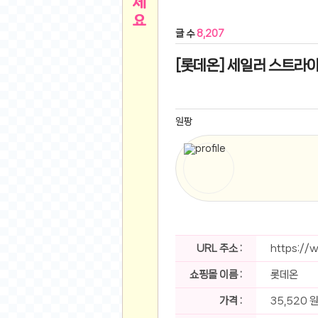
른
용인 캐리비안베이 워터파크 이용권
- 원팡
글 수
8,207
아디제로 보스턴 12 JQ2552 러닝화
- 원팡
메
QCY C30S 방수 오픈이어 블루투스 6.0 무
[롯데온] 세일러 스트라이프니
뉴
LG전자 Full HD PC 모니터 24MS500 10
(버거킹) 와퍼+코카콜라(R)+21치즈스틱
- 원
1
버거킹 불고기와퍼주니어+콰치와퍼주니어+코카
원팡
알뜰 쇼핑
K2 씬에어 오리지널 25SS 역시즌 남여 씬에
스테비아 방울 토마토 2kg
- 원팡
2
발리 자유여행 꾸따 솔리아 르기안 5일 or 6일
해외쇼핑
인도모크샤 인센스스틱 400스틱
- 원팡
한우 우삼겹 1 kg
- 원팡
3
산더미 소고기 등심세트 1kg 토시+부채+갈비
맛집 인증샷
에이수스 2024 TUF 게이밍 A16 라이젠9 라
URL 주소 :
https://
B
필터 없는 트레비 방수비데 UB-1000 자가설
쇼핑몰 이름 :
롯데온
베스트 유머
SD 카드 EMMC 연결 pcb 선
- 원팡
암바사 제로 345ml, 24개
- 원팡
가격 :
35,520 
N
빨간 사과 5kg (24-26과내외)
- 원팡