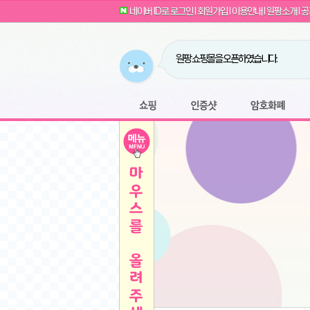
G전자 2024 그램17 17ZD90SU-GX56K 
귀여운 토끼 팡이 이모티콘 출시 안내
네이버 ID로 로그인
l
회원가입
l
이용안내
l
원팡소개
l
공
카누 캡슐커피 돌체구스토 호환 캡슐 6종 48
툴리 비트코인 방송 단톡방 링크
농협안심한우 암소 1등급 이상 등심 1kg
- 원팡
당도선별과 고당도 제주 레드향 1.5kg 소과 외
원팡 쇼핑몰을 오픈하였습니다.
버거킹 불고기와퍼+콜라R+너겟킹4조각
- 원
원팡사이트는 웹 마이닝을 진행하지 않습
디센느 태블릿 거치대 침대 스텐드
- 원팡
전자여자 친구 기능을 도입하였습니다.
*1
마타스튜디오 T1 태블릿 침대 거치대 스텐드
-
쇼핑
인증샷
암호화폐
Sobergo 스마트 윈도우 로봇 청소기 3세대 
툴리 도네이션 전자여친 + 후원하기
*2
잠실 롯데월드 어드벤처 자유 이용권
- 원팡
모바일 페이지를 오픈하였습니다.
아메리칸스탠다드 아쿠아2 비데 IPX7 방수 
방수 비데 FULL스텐노즐 IPX5 방수형 전자
스티커 기능을 새롭게 오픈 하였습니다.
*1
단
QCY Crossky C50 오픈 이어 블루투스 이
여러분의 프라이버시를 지켜드립니다! 익
축
MUCAI 휴대용 14인치 포터블 디스플레이
- 
픈
원팡 오픈 기념! 문화상품권 증정 이벤트
HISENSE 4K UHD QLED 85인치 85Q6
키
LG전자 울트라PC 15U50T-GR3CK
- 원팡
/
짜파게티 10봉
- 원팡
돌체구스토 커피머신 지니오S +머그325ml+
빠
김해 롯데 워터파크 하이3 종일권
- 원팡