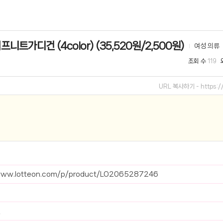
선 이어폰 러닝
- 원팡
트가디건 (4color) (35,520원/2,500원)
여성 의류
0hz
- 원팡
조회 수
119
팡
콜라(L)+프렌치프라이(L)
- 원팡
URL 복사하기 -
https:
어 오리지널 KMW23551 KWW23552
- 원팡
 호텔 조식 왕복픽업 까지
- 원팡
+우삼겹 등
- 원팡
이젠 7000 시리즈 지포스 RTX 4060 FA607PV-QT076
- 원팡
www.lotteon.com/p/product/LO2065287246
치
- 원팡
원