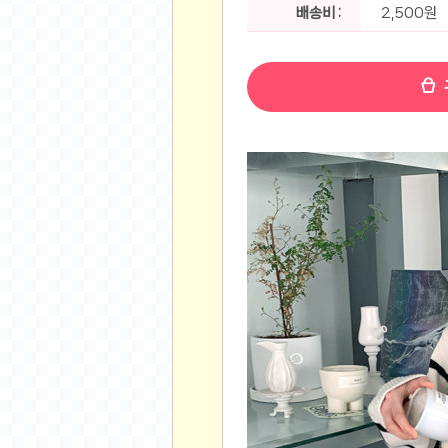
공지사항
배송비 :
2,500원
알리 15.6 인치 터치 스크린 휴대용 포터블 모니
하이트 제로 0.00, 350ml, 24캔
- 원팡
R
경조사용 검정색 사계절 스판 정장 수트
- 원팡
랜덤 글 보기
원할머니 명품 육개장 600g 10팩
- 원팡
BEELINK 비링크 EQR6 ADM R7-7735
수박바 제로 스크류바 제로 죠스바 제로 각 10
AJAZZ AK35I V3 무선 기계식 키보드 멀티 
쇼핑
부르르 제로콜라, 190ml, 30개
- 원팡
삼성전자 삼성 갤럭시 핏3 Fit3
- 원팡
알뜰 쇼핑
해외쇼핑
패션 의류
특가 휴대폰
오프라인 특가
인증샷
맛집 인증샷