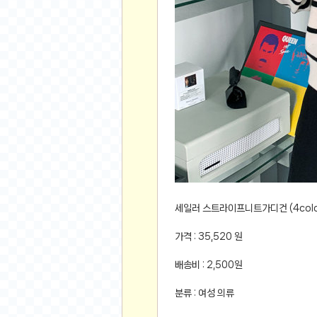
먹거리 인증샷
쇼핑 인증샷
그림 인증샷
뽑기 인증샷
여행 인증샷
디지털 기기 인증샷
소프트웨어 인증샷
공연 인증샷
요리 인증샷
신차 인증샷
암호화폐
세일러 스트라이프니트가디건 (4colo
암호화폐
가격 : 35,520 원
코인원(Coinone)
배송비 : 2,500원
바이낸스(Binance)
바이비트(Bybit)
분류 : 여성 의류
비트멕스(BitMex)