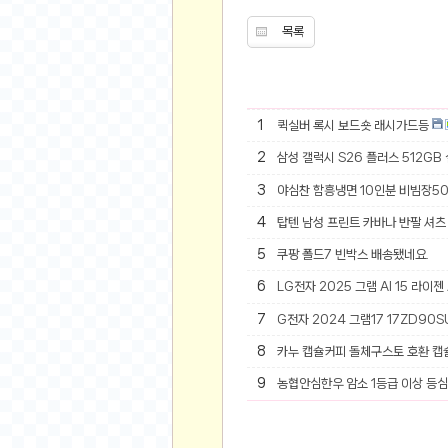
오버워치
목록
재테크
요청 게시판
공지사항
주식
1
퀵실버 록시 보드숏 래시가드등
스티커 환전소
2
삼성 갤럭시 S26 플러스 512GB
등업 안내
3
야심찬 함흥냉면 10인분 비빔장5
원팡 홍보 이벤트
4
탑텐 남성 프린트 카바나 반팔 셔츠 
음악
5
쿠팡 폴드7 빈박스 배송됐네요.
익명
6
LG전자 2025 그램 AI 15 라이젠
익명 게시판
7
G전자 2024 그램17 17ZD90SU
고민 게시판
8
카누 캡슐커피 돌체구스토 호환 캡
결정 장애
9
농협안심한우 암소 1등급 이상 등심 
정치 토론
일기장
연애 게시판