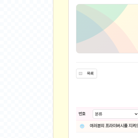
유머
베스트 유머
유머 게시판
스포츠
축구
야구
농구
목록
골프
낚시
자전거
당구
볼링
번호
수영
여러분의 프라이버시를 지켜드
스키&보드