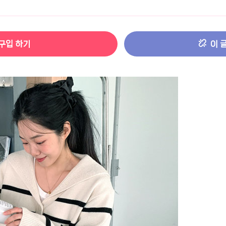
터 ADS-IPS FHD
- 원팡
구입 하기
이 
HS 미니PC 컴퓨터 베어본
- 원팡
[ 1 ]
개씩 30개
- 원팡
노브 104키 풀배열
- 원팡