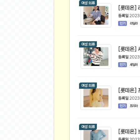
스쿠버 다이빙
여성 의류
윈드서핑&서핑
등록일
2023
연예인
인기
라일라
가수
배우
여성 의류
드라마
등록일
2023
영화
인기
세일러
해외 가수
해외 배우
여성 의류
미용
등록일
2023
뷰티
인기
프리마
화장품
패션
네일아트
여성 의류
다이어트
등록일
2023