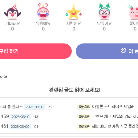
기대돼요
유용해요
저렴해요
맛있어요
좋아
0
0
0
0
0
구입 하기
이 
olor
관련된 글도 읽어 보세요!
지퍼 롱 원피스
아셀론 스트라이프 세일러 
2023-03-10
175
패션 의류
4459
크엔므 체크 세일러 카라 세
2023-03-10
143
패션 의류
461
헤이미니 여아용 싱긋 플라
2023-03-09
161
패션 의류