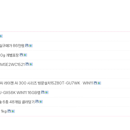
 실구매가 86만원
00g 개별포장
MSE2WC1521
 AI 라이젠 AI 300 시리즈 방문설치15Z80T-GU7WK · WIN11
-GX56K WIN11 16GB램
슐 6종 48개입 골라담기
1kg