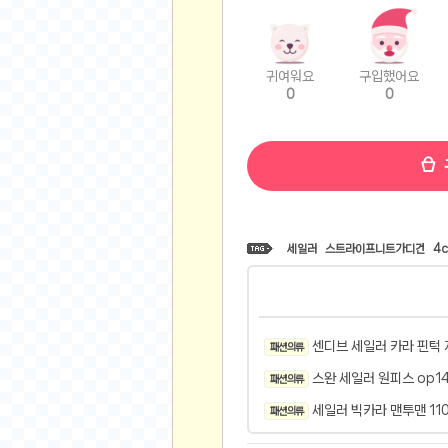
비트소닉(Bitsonic)
후오비(Huobi)
지렁이 게임
귀여워요
구입했어요
0
0
고팍스(GoPax)
커뮤니티
자유 게시판
가상 화폐
스폐셜 게시판
세일러
스트라이프니트가디건
4c
심리 테스트
집 꾸미기
지식 노하우
반려 동물
센디브 세일러 카라 핀턱 
패션 의류
애니메이션
스완 세일러 원피스 op1
패션 의류
자취 게시판
세일러 빅카라 맨투맨 110
패션 의류
리그오브레전드