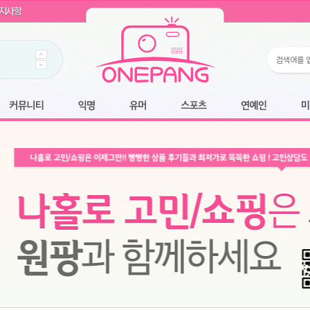
WIN11 16GB램
- 원팡
지사항
개입 골라담기
- 원팡
 로얄과
- 원팡
팡
니다.
*1
 원팡
커뮤니티
익명
유머
스포츠
연예인
미용
6.2cm 울트라 슬림/5600PA 흡입/인터랙티브/한국어 어댑터 및 사용 설명서
- 원팡
필터없는 직수형 건조기능 있음
- 원팡
식비데 코나에코홈 CONA-3000
- 원팡
어폰
- 원팡
명기능 오
원팡
N
- 원팡
쿠션담요+텀블러400ml
- 원팡