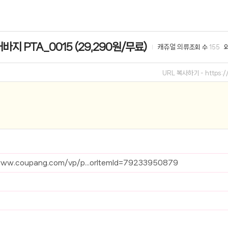
선 이어폰 러닝
- 원팡
바지 PTA_0015 (29,290원/무료)
캐쥬얼 의류
조회 수
155
0hz
- 원팡
팡
URL 복사하기 -
https:
콜라(L)+프렌치프라이(L)
- 원팡
어 오리지널 KMW23551 KWW23552
- 원팡
 호텔 조식 왕복픽업 까지
- 원팡
+우삼겹 등
- 원팡
www.coupang.com/vp/p...orItemId=79233950879
이젠 7000 시리즈 지포스 RTX 4060 FA607PV-QT076
- 원팡
치
- 원팡