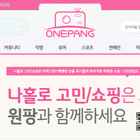
WIN11 16GB램
- 원팡
지사항
개입 골라담기
- 원팡
 로얄과
- 원팡
팡
니다.
*1
 원팡
커뮤니티
익명
유머
스포츠
연예인
미용
6.2cm 울트라 슬림/5600PA 흡입/인터랙티브/한국어 어댑터 및 사용 설명서
- 원팡
필터없는 직수형 건조기능 있음
- 원팡
식비데 코나에코홈 CONA-3000
- 원팡
어폰
- 원팡
명기능 오
원팡
N
- 원팡
쿠션담요+텀블러400ml
- 원팡