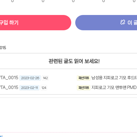
0
0
0
0
0
구입 하기
이 
015
관련된 글도 읽어 보세요!
TA_0015
남성용 지피로고 기모 후드티 
2023-02-26
142
패션 의류
TA_0015
지피로고 기모 맨투맨 PMD
2023-02-11
124
패션 의류