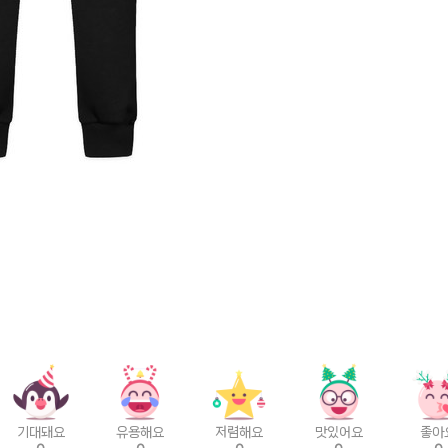
기대돼요
유용해요
저렴해요
맛있어요
좋아