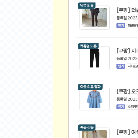
스쿠버 다이빙
남성 의류
윈드서핑&서핑
등록일
2023
연예인
인기
더클래식
가수
배우
캐쥬얼 의류
드라마
영화
등록일
2023
해외 가수
인기
지피로고
해외 배우
미용
아동 의류 잡화
뷰티
등록일
2023
화장품
인기
오즈키즈
패션
네일아트
속옷 잠옷
다이어트