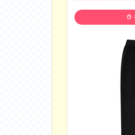
공지사항
알리 15.6 인치 터치 스크린 휴대용 포터블 모니
하이트 제로 0.00, 350ml, 24캔
- 원팡
R
경조사용 검정색 사계절 스판 정장 수트
- 원팡
랜덤 글 보기
원할머니 명품 육개장 600g 10팩
- 원팡
BEELINK 비링크 EQR6 ADM R7-7735
수박바 제로 스크류바 제로 죠스바 제로 각 10
AJAZZ AK35I V3 무선 기계식 키보드 멀티 
쇼핑
부르르 제로콜라, 190ml, 30개
- 원팡
삼성전자 삼성 갤럭시 핏3 Fit3
- 원팡
알뜰 쇼핑
해외쇼핑
패션 의류
특가 휴대폰
오프라인 특가
인증샷
맛집 인증샷