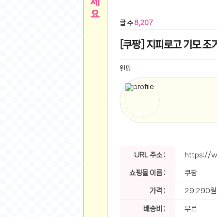
른
용인 캐리비안베이 워터파크 이용권
- 원팡
글 수
8,207
아디제로 보스턴 12 JQ2552 러닝화
- 원팡
메
QCY C30S 방수 오픈이어 블루투스 6.0 무
[쿠팡] 지피로고 기모 조거
뉴
LG전자 Full HD PC 모니터 24MS500 10
(버거킹) 와퍼+코카콜라(R)+21치즈스틱
- 원
원팡
1
버거킹 불고기와퍼주니어+콰치와퍼주니어+코카
알뜰 쇼핑
K2 씬에어 오리지널 25SS 역시즌 남여 씬에
스테비아 방울 토마토 2kg
- 원팡
2
발리 자유여행 꾸따 솔리아 르기안 5일 or 6일
해외쇼핑
인도모크샤 인센스스틱 400스틱
- 원팡
한우 우삼겹 1 kg
- 원팡
3
산더미 소고기 등심세트 1kg 토시+부채+갈비
URL 주소 :
https://
맛집 인증샷
에이수스 2024 TUF 게이밍 A16 라이젠9 라
쇼핑몰 이름 :
쿠팡
B
필터 없는 트레비 방수비데 UB-1000 자가설
베스트 유머
SD 카드 EMMC 연결 pcb 선
- 원팡
가격 :
29,290원
암바사 제로 345ml, 24개
- 원팡
N
배송비 :
무료
빨간 사과 5kg (24-26과내외)
- 원팡