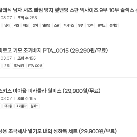
.03.07
조회 수
263
남자
셔츠
빠짐
방지
옆밴딩
스판
빅사이즈
9부
10부
슬랙스
숏기장
[쿠팡] 지피로고 기모 조거바지 PTA_0015 (29,290원/무료)
.03.07
조회 수
155
기모
조거바지
PTA_0015
[쿠팡] 오즈키즈 여아용 피카룰라 원피스 (29,900원/무료)
.03.07
조회 수
195
여아용
피카룰라
원피스
[쿠팡] 여성용 초극세사 열기모 내의 상하복 세트 (29,900원/무료)