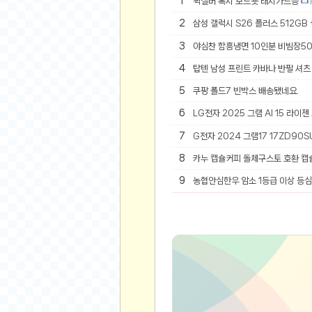
1
퀵실버 록시 보드숏 래시가드등
오버워치
2
삼성 갤럭시 S26 플러스 512GB
재테크
요청 게시판
3
야심찬 함흥냉면 10인분 비빔장5
공지사항
4
탑텐 남성 프린트 카바나 반팔 셔츠 
주식
5
쿠팡 폴드7 빈박스 배송됐네요.
스티커 환전소
6
LG전자 2025 그램 AI 15 라이젠
등업 안내
7
G전자 2024 그램17 17ZD90SU
원팡 홍보 이벤트
8
카누 캡슐커피 돌체구스토 호환 캡
음악
9
농협안심한우 암소 1등급 이상 등심 
익명
익명 게시판
고민 게시판
결정 장애
정치 토론
일기장
연애 게시판