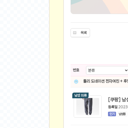
유머
베스트 유머
유머 게시판
목록
스포츠
축구
야구
농구
번호
골프
낚시
툴리 도네이션 전자여친 + 
자전거
남성 의류
당구
볼링
등록일
2023
수영
인기
남성용
스키&보드