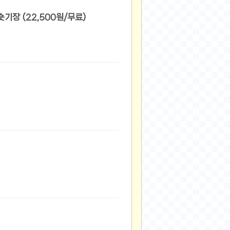
[쿠팡] 더클래식 남자 셔츠 빠짐 방지 옆밴딩 스판 빅사이즈 9부 10부 슬랙스 숏기장 (22,500원/무료)