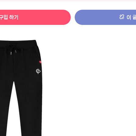
터 ADS-IPS FHD
- 원팡
구입 하기
이 
HS 미니PC 컴퓨터 베어본
- 원팡
[ 1 ]
개씩 30개
- 원팡
노브 104키 풀배열
- 원팡