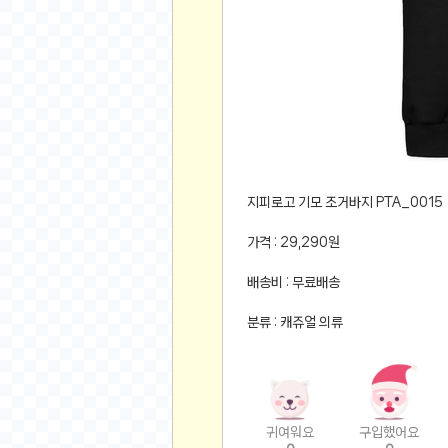
먹거리 인증샷
쇼핑 인증샷
그림 인증샷
뽑기 인증샷
여행 인증샷
디지털 기기 인증샷
소프트웨어 인증샷
공연 인증샷
지피로고 기모 조거바지 PTA_0015
요리 인증샷
가격 : 29,290원
신차 인증샷
배송비 : 무료배송
암호화폐
분류 : 캐쥬얼 의류
암호화폐
코인원(Coinone)
바이낸스(Binance)
바이비트(Bybit)
귀여워요
구입했어요
비트멕스(BitMex)