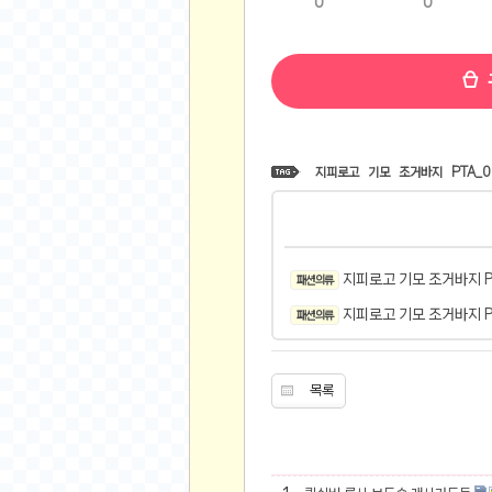
0
0
비트소닉(Bitsonic)
후오비(Huobi)
지렁이 게임
고팍스(GoPax)
커뮤니티
지피로고
기모
조거바지
PTA_0
자유 게시판
가상 화폐
스폐셜 게시판
지피로고 기모 조거바지 P
패션 의류
심리 테스트
지피로고 기모 조거바지 P
집 꾸미기
패션 의류
지식 노하우
반려 동물
목록
애니메이션
자취 게시판
리그오브레전드