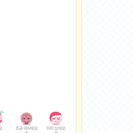
요
조금 아쉬워요
이미 샀어요