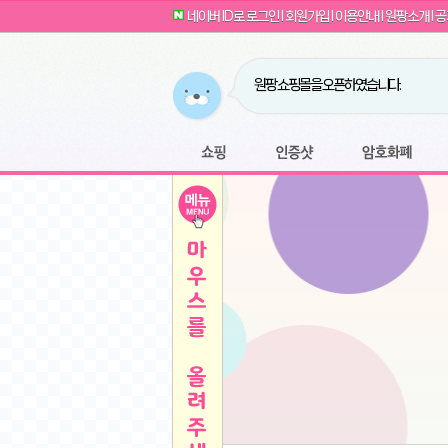
G전자 2024 그램17 17ZD90SU-GX56K 
귀여운 토끼 팡이 이모티콘 출시 안내
네이버 ID로 로그인
l
회원가입
l
이용안내
l
원팡소개
l
공
카누 캡슐커피 돌체구스토 호환 캡슐 6종 48
툴리 비트코인 방송 단톡방 링크
농협안심한우 암소 1등급 이상 등심 1kg
- 원팡
당도선별과 고당도 제주 레드향 1.5kg 소과 외
원팡 쇼핑몰을 오픈하였습니다.
버거킹 불고기와퍼+콜라R+너겟킹4조각
- 원
원팡사이트는 웹 마이닝을 진행하지 않습
디센느 태블릿 거치대 침대 스텐드
- 원팡
전자여자 친구 기능을 도입하였습니다.
*1
마타스튜디오 T1 태블릿 침대 거치대 스텐드
-
쇼핑
인증샷
암호화폐
Sobergo 스마트 윈도우 로봇 청소기 3세대 
툴리 도네이션 전자여친 + 후원하기
*2
잠실 롯데월드 어드벤처 자유 이용권
- 원팡
모바일 페이지를 오픈하였습니다.
아메리칸스탠다드 아쿠아2 비데 IPX7 방수 
방수 비데 FULL스텐노즐 IPX5 방수형 전자
스티커 기능을 새롭게 오픈 하였습니다.
*1
단
QCY Crossky C50 오픈 이어 블루투스 이
여러분의 프라이버시를 지켜드립니다! 익
축
MUCAI 휴대용 14인치 포터블 디스플레이
- 
픈
원팡 오픈 기념! 문화상품권 증정 이벤트
HISENSE 4K UHD QLED 85인치 85Q6
키
LG전자 울트라PC 15U50T-GR3CK
- 원팡
/
짜파게티 10봉
- 원팡
돌체구스토 커피머신 지니오S +머그325ml+
빠
김해 롯데 워터파크 하이3 종일권
- 원팡