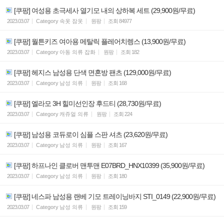
[쿠팡] 여성용 초극세사 열기모 내의 상하복 세트 (29,900원/무료)
2023.03.07
Category
속옷 잠옷
원팡
조회
84977
[쿠팡] 월튼키즈 여아용 메탈릭 플레어치렝스 (13,900원/무료)
2023.03.07
Category
아동 의류 잡화
원팡
조회
182
[쿠팡] 헤지스 남성용 단색 면혼방 팬츠 (129,000원/무료)
2023.03.07
Category
남성 의류
원팡
조회
168
[쿠팡] 엘라모 3H 힐미선인장 후드티 (28,730원/무료)
2023.03.07
Category
캐쥬얼 의류
원팡
조회
224
[쿠팡] 남성용 코듀로이 심플 스판 셔츠 (23,620원/무료)
2023.03.07
Category
남성 의류
원팡
조회
167
[쿠팡] 하프나인 클로버 맨투맨 E07BRD_HNX10399 (35,900원/무료)
2023.03.07
Category
남성 의류
원팡
조회
180
[쿠팡] 네스파 남성용 랜베 기모 트레이닝바지 STI_0149 (22,900원/무료)
2023.03.07
Category
남성 의류
원팡
조회
159