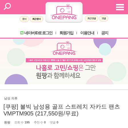
최근 댓글
댓글
문서
최근 문서
네이버 ID로 로그인
회원가입
이용안내
공지
l
l
l
남성 의류
[쿠팡] 볼빅 남성용 골프 스트레치 자카드 팬츠
VMPTM905 (217,550원/무료)
원팡
조회 수
195
추천 수
0
댓글
0