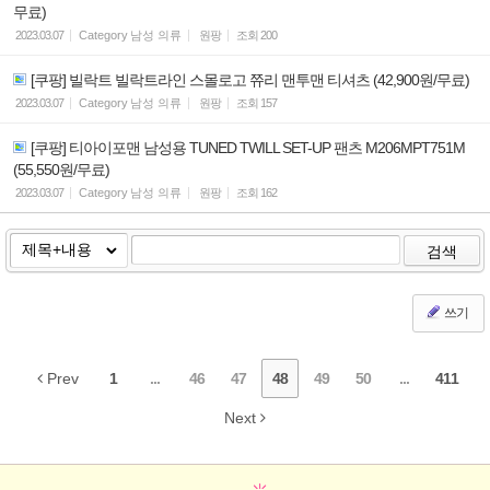
무료)
2023.03.07
Category
남성 의류
원팡
조회
200
[쿠팡] 빌락트 빌락트라인 스몰로고 쮸리 맨투맨 티셔츠 (42,900원/무료)
2023.03.07
Category
남성 의류
원팡
조회
157
[쿠팡] 티아이포맨 남성용 TUNED TWILL SET-UP 팬츠 M206MPT751M
(55,550원/무료)
2023.03.07
Category
남성 의류
원팡
조회
162
검색
쓰기
Prev
1
...
46
47
48
49
50
...
411
Next