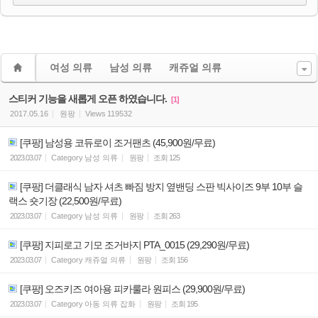
여성 의류
남성 의류
캐쥬얼 의류
스티커 기능을 새롭게 오픈 하였습니다.
[1]
2017.05.16
원팡
Views
119532
[쿠팡] 남성용 코듀로이 조거팬츠 (45,900원/무료)
2023.03.07
Category
남성 의류
원팡
조회
125
[쿠팡] 더클래식 남자 셔츠 빠짐 방지 옆밴딩 스판 빅사이즈 9부 10부 슬
랙스 숏기장 (22,500원/무료)
2023.03.07
Category
남성 의류
원팡
조회
263
[쿠팡] 지피로고 기모 조거바지 PTA_0015 (29,290원/무료)
2023.03.07
Category
캐쥬얼 의류
원팡
조회
156
[쿠팡] 오즈키즈 여아용 피카룰라 원피스 (29,900원/무료)
2023.03.07
Category
아동 의류 잡화
원팡
조회
195