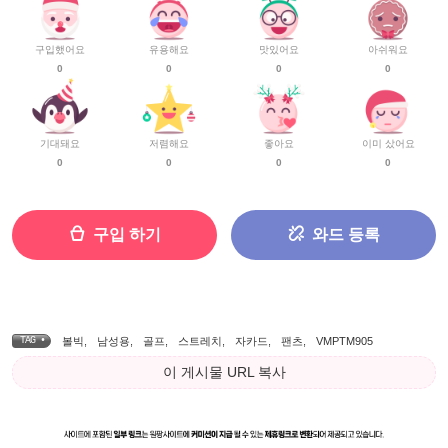
구입했어요
유용해요
맛있어요
아쉬워요
0
0
0
0
기대돼요
저렴해요
좋아요
이미 샀어요
0
0
0
0
구입 하기
와드 등록
TAG •
볼빅
,
남성용
,
골프
,
스트레치
,
자카드
,
팬츠
,
VMPTM905
이 게시물 URL 복사