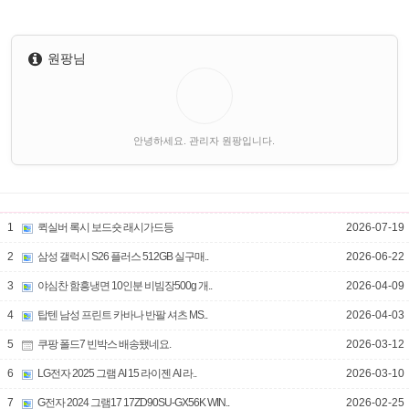
원팡님
안녕하세요. 관리자 원팡입니다.
1
퀵실버 록시 보드숏 래시가드등
2026-07-19
2
삼성 갤럭시 S26 플러스 512GB 실구매..
2026-06-22
3
야심찬 함흥냉면 10인분 비빔장500g 개..
2026-04-09
4
탑텐 남성 프린트 카바나 반팔 셔츠 MS..
2026-04-03
5
쿠팡 폴드7 빈박스 배송됐네요.
2026-03-12
6
LG전자 2025 그램 AI 15 라이젠 AI 라..
2026-03-10
7
G전자 2024 그램17 17ZD90SU-GX56K WIN..
2026-02-25