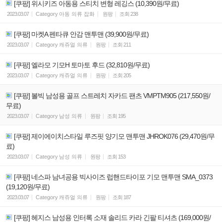
[쿠팡] 위시키즈 아동용 스티치 변형 레깅스 (10,390원/무료)
2023.03.07
Category
아동 의류 잡화
원팡
조회
238
[쿠팡] 마켓A 펜타큐 안감 맨투맨 (39,900원/무료)
2023.03.07
Category
캐쥬얼 의류
원팡
조회
211
[쿠팡] 엘라모 기모H 토마토 후드 (32,810원/무료)
2023.03.07
Category
캐쥬얼 의류
원팡
조회
205
[쿠팡] 볼빅 남성용 골프 스트레치 자카드 팬츠 VMPTM905 (217,550원/
무료)
2023.03.07
Category
남성 의류
원팡
조회
195
[쿠팡] 제이에이치스타일 루즈핏 양기모 맨투맨 JHROK076 (29,470원/무
료)
2023.03.07
Category
남성 의류
원팡
조회
153
[쿠팡] 네스파 남녀공용 빅사이즈 럽핸드타이포 기모 맨투맨 SMA_0373
(19,120원/무료)
2023.03.07
Category
캐쥬얼 의류
원팡
조회
187
[쿠팡] 헤지스 남성용 인터록 소재 솔리드 카라 긴팔 티셔츠 (169,000원/