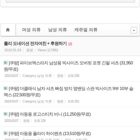
여성 의류
남성 의류
캐쥬얼 의류
툴리 도네이션 전자여친 + 후원하기
[2]
2018.01.03
원팡
Views
117882
[쿠팡] 파이브엑스라지 남성용 빅사이즈 오버핏 포켓 긴팔 셔츠 (31,950
원/무료)
2023.03.07
Category
남성 의류
원팡
조회
206
[쿠팡] 더클래식 남자 셔츠 빠짐 방지 옆밴딩 스판 빅사이즈 9부 10부 슬
랙스 (22,500원/무료)
2023.03.07
Category
남성 의류
원팡
조회
251
[쿠팡] 아동용 로고스티치 비니 (11,250원/무료)
2023.03.07
원팡
조회
128
[쿠팡] 아동용 플라이 하이팬츠 (13,510원/무료)
2023.03.07
Category
아동 의류 잡화
원팡
조회
170