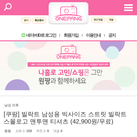
최근 댓글
댓글
문서
최근 문서
네이버 ID로 로그인
회원가입
이용안내
공지
l
l
l
남성 의류
[쿠팡] 빌락트 남성용 빅사이즈 스트릿 빌락트
스몰로고 맨투맨 티셔츠 (42,900원/무료)
원팡
조회 수
159
추천 수
0
댓글
0