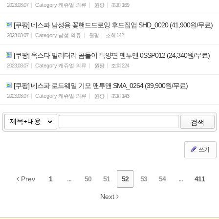
2023.03.07
Category
캐쥬얼 의류
원팡
조회
169
[쿠팡] 네스파 남성용 꽃핸드드로잉 후드집업 SHD_0020 (41,900원/무료)
2023.03.07
Category
남성 의류
원팡
조회
142
[쿠팡] 옥스타 밀리터리 곰돌이 특양면 맨투맨 0SSP012 (24,340원/무료)
2023.03.07
Category
캐쥬얼 의류
원팡
조회
224
[쿠팡] 네스파 로드웨일 기모 맨투맨 SMA_0264 (39,900원/무료)
2023.03.07
Category
캐쥬얼 의류
원팡
조회
143
검색
쓰기
Prev
1
...
50
51
52
53
54
...
411
Next