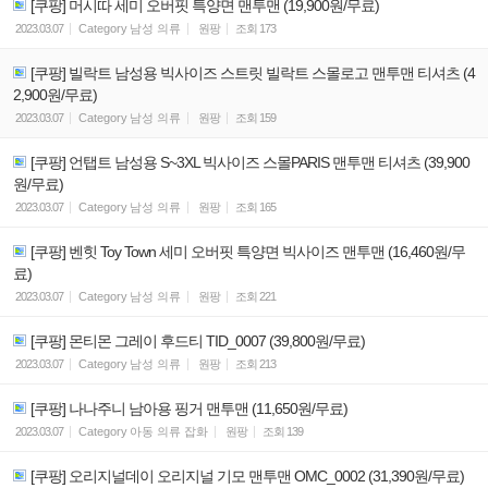
[쿠팡] 머시따 세미 오버핏 특양면 맨투맨 (19,900원/무료)
2023.03.07
Category
남성 의류
원팡
조회
173
[쿠팡] 빌락트 남성용 빅사이즈 스트릿 빌락트 스몰로고 맨투맨 티셔츠 (4
2,900원/무료)
2023.03.07
Category
남성 의류
원팡
조회
159
[쿠팡] 언탭트 남성용 S~3XL 빅사이즈 스몰PARIS 맨투맨 티셔츠 (39,900
원/무료)
2023.03.07
Category
남성 의류
원팡
조회
165
[쿠팡] 벤힛 Toy Town 세미 오버핏 특양면 빅사이즈 맨투맨 (16,460원/무
료)
2023.03.07
Category
남성 의류
원팡
조회
221
[쿠팡] 몬티몬 그레이 후드티 TID_0007 (39,800원/무료)
2023.03.07
Category
남성 의류
원팡
조회
213
[쿠팡] 나나주니 남아용 핑거 맨투맨 (11,650원/무료)
2023.03.07
Category
아동 의류 잡화
원팡
조회
139
[쿠팡] 오리지널데이 오리지널 기모 맨투맨 OMC_0002 (31,390원/무료)