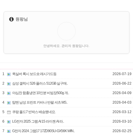
원팡님
안녕하세요. 관리자 원팡입니다.
1
퀵실버 록시 보드숏 래시가드등
2026-07-19
2
삼성 갤럭시 S26 플러스 512GB 실구매..
2026-06-22
3
야심찬 함흥냉면 10인분 비빔장500g 개..
2026-04-09
4
탑텐 남성 프린트 카바나 반팔 셔츠 MS..
2026-04-03
5
쿠팡 폴드7 빈박스 배송됐네요.
2026-03-12
6
LG전자 2025 그램 AI 15 라이젠 AI 라..
2026-03-10
7
G전자 2024 그램17 17ZD90SU-GX56K WIN..
2026-02-25