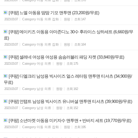
[쿠팡] 느엘 아동용 땀땀 기모 맨투맨 (23,200원/무료)
2023.03.07
Category
아동 의류 잡화
원팡
조회
147
[쿠팡] 메이키즈 아동용 아마존디노 30수 후라이스 상하세트 (6,660원/무
료)
2023.03.07
Category
아동 의류 잡화
원팡
조회
164
[쿠팡] 셀레네 여성용 여성용 솜솜러블리 패딩 자켓 (33,840원/무료)
2023.03.07
Category
여성 의류
원팡
조회
175
[쿠팡] 디엘크리 남성용 빅사이즈 얼스 레터링 맨투맨 티셔츠 (34,900원/
무료)
2023.03.07
Category
남성 의류
원팡
조회
162
[쿠팡] 언탭트 남성용 빅사이즈 유니버셜 맨투맨 티셔츠 (39,900원/무료)
2023.03.07
Category
남성 의류
원팡
조회
152
[쿠팡] 소년마켓 아동용 미키자수 맨투맨 + 반바지 세트 (19,770원/무료)
2023.03.07
Category
아동 의류 잡화
원팡
조회
195