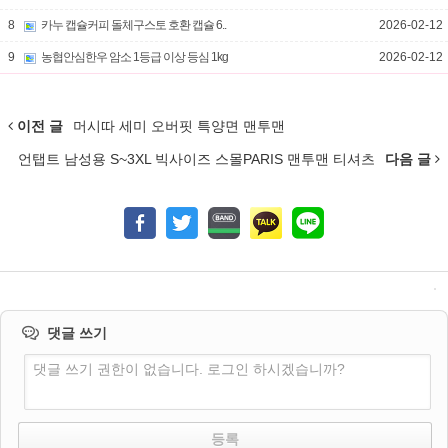
8
카누 캡슐커피 돌체구스토 호환 캡슐 6..
2026-02-12
9
농협안심한우 암소 1등급 이상 등심 1kg
2026-02-12
이전 글
머시따 세미 오버핏 특양면 맨투맨
언탭트 남성용 S~3XL 빅사이즈 스몰PARIS 맨투맨 티셔츠
다음 글
댓글 쓰기
댓글 쓰기 권한이 없습니다. 로그인 하시겠습니까?