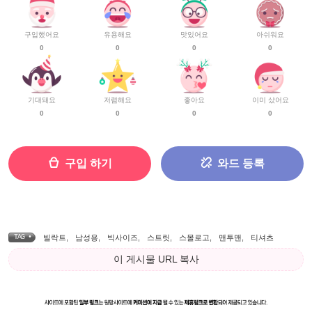
구입했어요
유용해요
맛있어요
아쉬워요
0
0
0
0
기대돼요
저렴해요
좋아요
이미 샀어요
0
0
0
0
구입 하기
와드 등록
TAG •
빌락트
,
남성용
,
빅사이즈
,
스트릿
,
스몰로고
,
맨투맨
,
티셔츠
이 게시물 URL 복사