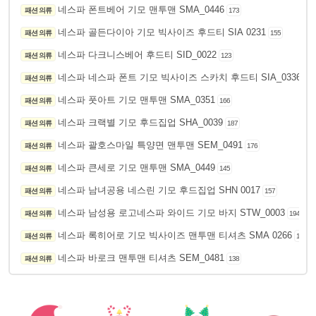
네스파 폰트베어 기모 맨투맨 SMA_0446
패션 의류
173
네스파 골든다이아 기모 빅사이즈 후드티 SIA 0231
패션 의류
155
네스파 다크니스베어 후드티 SID_0022
패션 의류
123
네스파 네스파 폰트 기모 빅사이즈 스카치 후드티 SIA_0336
패션 의류
203
네스파 풋아트 기모 맨투맨 SMA_0351
패션 의류
166
네스파 크랙별 기모 후드집업 SHA_0039
패션 의류
187
네스파 괄호스마일 특양면 맨투맨 SEM_0491
패션 의류
176
네스파 큰세로 기모 맨투맨 SMA_0449
패션 의류
145
네스파 남녀공용 네스린 기모 후드집업 SHN 0017
패션 의류
157
네스파 남성용 로고네스파 와이드 기모 바지 STW_0003
패션 의류
194
네스파 록히어로 기모 빅사이즈 맨투맨 티셔츠 SMA 0266
패션 의류
197
네스파 바로크 맨투맨 티셔츠 SEM_0481
패션 의류
138