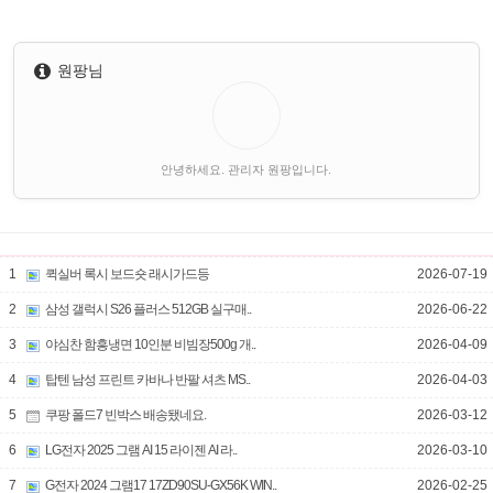
원팡님
안녕하세요. 관리자 원팡입니다.
1
퀵실버 록시 보드숏 래시가드등
2026-07-19
2
삼성 갤럭시 S26 플러스 512GB 실구매..
2026-06-22
3
야심찬 함흥냉면 10인분 비빔장500g 개..
2026-04-09
4
탑텐 남성 프린트 카바나 반팔 셔츠 MS..
2026-04-03
5
쿠팡 폴드7 빈박스 배송됐네요.
2026-03-12
6
LG전자 2025 그램 AI 15 라이젠 AI 라..
2026-03-10
7
G전자 2024 그램17 17ZD90SU-GX56K WIN..
2026-02-25