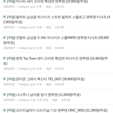
[쿠팡] 머시따 세미 오버핏 특양면 맨투맨 (19,900원/무료)
2023.03.07
Category
남성 의류
원팡
조회
173
[쿠팡] 빌락트 남성용 빅사이즈 스트릿 빌락트 스몰로고 맨투맨 티셔츠 (4
2,900원/무료)
2023.03.07
Category
남성 의류
원팡
조회
159
[쿠팡] 언탭트 남성용 S~3XL 빅사이즈 스몰PARIS 맨투맨 티셔츠 (39,900
원/무료)
2023.03.07
Category
남성 의류
원팡
조회
165
[쿠팡] 벤힛 Toy Town 세미 오버핏 특양면 빅사이즈 맨투맨 (16,460원/무
료)
2023.03.07
Category
남성 의류
원팡
조회
223
[쿠팡] 몬티몬 그레이 후드티 TID_0007 (39,800원/무료)
2023.03.07
Category
남성 의류
원팡
조회
214
[쿠팡] 나나주니 남아용 핑거 맨투맨 (11,650원/무료)
2023.03.07
Category
아동 의류 잡화
원팡
조회
142
[쿠팡] 오리지널데이 오리지널 기모 맨투맨 OMC_0002 (31,390원/무료)