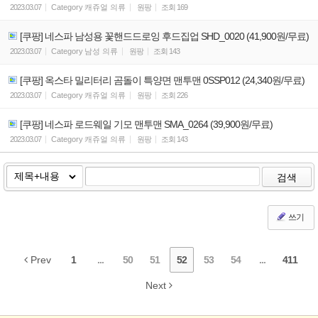
2023.03.07
Category
캐쥬얼 의류
원팡
조회
169
[쿠팡] 네스파 남성용 꽃핸드드로잉 후드집업 SHD_0020 (41,900원/무료)
2023.03.07
Category
남성 의류
원팡
조회
143
[쿠팡] 옥스타 밀리터리 곰돌이 특양면 맨투맨 0SSP012 (24,340원/무료)
2023.03.07
Category
캐쥬얼 의류
원팡
조회
226
[쿠팡] 네스파 로드웨일 기모 맨투맨 SMA_0264 (39,900원/무료)
2023.03.07
Category
캐쥬얼 의류
원팡
조회
143
검색
쓰기
Prev
1
...
50
51
52
53
54
...
411
Next