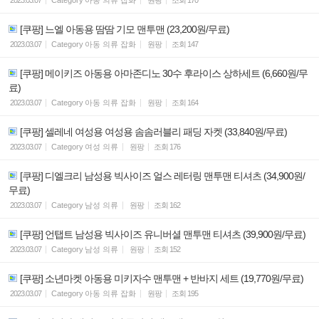
[쿠팡] 느엘 아동용 땀땀 기모 맨투맨 (23,200원/무료)
2023.03.07
Category
아동 의류 잡화
원팡
조회
147
[쿠팡] 메이키즈 아동용 아마존디노 30수 후라이스 상하세트 (6,660원/무
료)
2023.03.07
Category
아동 의류 잡화
원팡
조회
164
[쿠팡] 셀레네 여성용 여성용 솜솜러블리 패딩 자켓 (33,840원/무료)
2023.03.07
Category
여성 의류
원팡
조회
176
[쿠팡] 디엘크리 남성용 빅사이즈 얼스 레터링 맨투맨 티셔츠 (34,900원/
무료)
2023.03.07
Category
남성 의류
원팡
조회
162
[쿠팡] 언탭트 남성용 빅사이즈 유니버셜 맨투맨 티셔츠 (39,900원/무료)
2023.03.07
Category
남성 의류
원팡
조회
152
[쿠팡] 소년마켓 아동용 미키자수 맨투맨 + 반바지 세트 (19,770원/무료)
2023.03.07
Category
아동 의류 잡화
원팡
조회
195