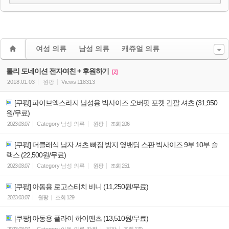
여성 의류
남성 의류
캐쥬얼 의류
툴리 도네이션 전자여친 + 후원하기
[2]
2018.01.03
원팡
Views
118313
[쿠팡] 파이브엑스라지 남성용 빅사이즈 오버핏 포켓 긴팔 셔츠 (31,950
원/무료)
2023.03.07
Category
남성 의류
원팡
조회
206
[쿠팡] 더클래식 남자 셔츠 빠짐 방지 옆밴딩 스판 빅사이즈 9부 10부 슬
랙스 (22,500원/무료)
2023.03.07
Category
남성 의류
원팡
조회
251
[쿠팡] 아동용 로고스티치 비니 (11,250원/무료)
2023.03.07
원팡
조회
129
[쿠팡] 아동용 플라이 하이팬츠 (13,510원/무료)
2023.03.07
Category
아동 의류 잡화
원팡
조회
170