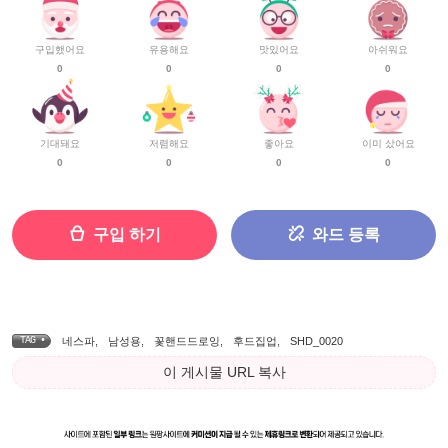
구입했어요
유용해요
맛있어요
아쉬워요
0
0
0
0
기대돼요
저렴해요
좋아요
이미 샀어요
0
0
0
0
구입 하기
와드 등록
TAG •
네스파
,
남성용
,
꽃핸드드로잉
,
후드집업
,
SHD_0020
이 게시물 URL 복사