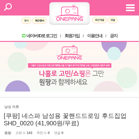
최근 댓글
댓글
문서
최근 문서
네이버 ID로 로그인
회원가입
이용안내
공지
l
l
l
남성 의류
[쿠팡] 네스파 남성용 꽃핸드드로잉 후드집업
SHD_0020 (41,900원/무료)
원팡
조회 수
143
추천 수
0
댓글
0