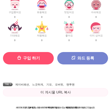
구입했어요
유용해요
맛있어요
아쉬워요
0
0
0
0
기대돼요
저렴해요
좋아요
이미 샀어요
0
0
0
0
구입 하기
와드 등록
TAG •
제이비패션
,
느긋하게
,
기모
,
오버핏
,
맨투맨
이 게시물 URL 복사