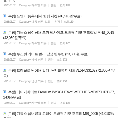
2023.03.07
Category
캐쥬얼 의류
원팡
조회
170
[쿠팡] 느엘 아동용 내피 퀼팅 자켓 (46,410원/무료)
2023.03.07
Category
아동 의류 잡화
원팡
조회
159
[쿠팡] 디몽스 남여공용 조커 빅사이즈 오버핏 기모 후드집업 MHB_0019
(42,050원/무료)
2023.03.07
Category
캐쥬얼 의류
원팡
조회
172
[쿠팡] 루즈핏 라이트 컬러 남성 맨투맨 (23,600원/무료)
2023.03.07
Category
남성 의류
원팡
조회
172
[쿠팡] 트레몰로 남성용 컬러 배색 블록 티셔츠 ALXF833102 (72,880원/무
료)
2023.03.07
Category
남성 의류
원팡
조회
150
[쿠팡] 에이카화이트 Premium BASIC HEAVY WEIGHT SWEATSHIRT (37,
240원/무료)
2023.03.07
Category
캐쥬얼 의류
원팡
조회
190
[쿠팡] 디몽스 남녀공용 고양이 오버핏 기모 후드티 MIB_0005 (41,010원/