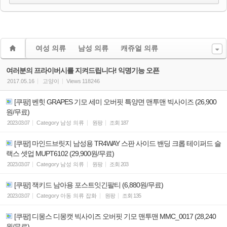
여성 의류
남성 의류
캐쥬얼 의류
여러분의 프라이버시를 지켜드립니다! 익명기능 오픈
2017.05.16
고양이
Views
118246
[쿠팡] 벤힛 GRAPES 기모 세미 오버핏 특양면 맨투맨 빅사이즈 (26,900
원/무료)
2023.03.07
Category
남성 의류
원팡
조회
187
[쿠팡] 마인드브릿지 남성용 TR4WAY 스판 사이드 밴딩 크롭 테이퍼드 슬
랙스 셋업 MUPT6102 (29,900원/무료)
2023.03.07
Category
남성 의류
원팡
조회
203
[쿠팡] 잭키드 남아용 포스트잇긴팔티 (6,880원/무료)
2023.03.07
Category
아동 의류 잡화
원팡
조회
135
[쿠팡] 디몽스 디몽캣 빅사이즈 오버핏 기모 맨투맨 MMC_0017 (28,240
원/무료)