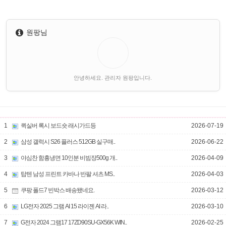
원팡님
안녕하세요. 관리자 원팡입니다.
1
퀵실버 록시 보드숏 래시가드등
2026-07-19
2
삼성 갤럭시 S26 플러스 512GB 실구매..
2026-06-22
3
야심찬 함흥냉면 10인분 비빔장500g 개..
2026-04-09
4
탑텐 남성 프린트 카바나 반팔 셔츠 MS..
2026-04-03
5
쿠팡 폴드7 빈박스 배송됐네요.
2026-03-12
6
LG전자 2025 그램 AI 15 라이젠 AI 라..
2026-03-10
7
G전자 2024 그램17 17ZD90SU-GX56K WIN..
2026-02-25