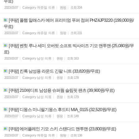
무료)
2023.03.07
Category
캐쥬얼 의류
원팡
조회
204
[쿠팡] 폴햄 알래스카 에어 프리미엄 푸퍼 점퍼 PHZ4JP3220 (199,000원/
무료)
2023.03.07
Category
캐쥬얼 의류
원팡
조회
231
[쿠팡] 벤힛 루나 세미 오버핏 소프트 빅사이즈 기모 맨투맨 (25,080원/무
료)
2023.03.07
Category
남성 의류
원팡
조회
163
[쿠팡] 킨록 남성용 라운드 긴팔 니트 (33,820원/무료)
2023.03.07
Category
남성 의류
원팡
조회
178
[쿠팡] 210에디트 남성용 슈퍼웜 슬림핏 팬츠 (39,900원/무료)
2023.03.07
Category
남성 의류
원팡
조회
179
[쿠팡] 디몽스 미니필기몽스 후드티 MIA_0115 (32,520원/무료)
2023.03.07
Category
남성 의류
원팡
조회
149
[쿠팡] 에어플레인 기모 스키 스탠다드 맨투맨 (23,800원/무료)
2023.03.07
Category
캐쥬얼 의류
원팡
조회
138