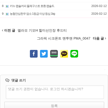
8
카누 캡슐커피 돌체구스토 호환 캡슐 6..
2026-02-12
9
농협안심한우 암소 1등급 이상 등심 1kg
2026-02-12
이전 글
엘라모 기모H 힐미선인장 후드티
그라픽 시크폰트 맨투맨 PMA_0047
다음 글
댓글 쓰기
댓글 쓰기 권한이 없습니다. 로그인 하시겠습니까?