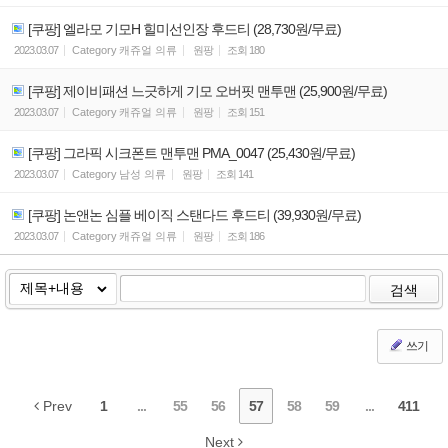
[쿠팡] 엘라모 기모H 힐미선인장 후드티 (28,730원/무료)
2023.03.07
Category
캐쥬얼 의류
원팡
조회
180
[쿠팡] 제이비패션 느긋하게 기모 오버핏 맨투맨 (25,900원/무료)
2023.03.07
Category
캐쥬얼 의류
원팡
조회
151
[쿠팡] 그라픽 시크폰트 맨투맨 PMA_0047 (25,430원/무료)
2023.03.07
Category
남성 의류
원팡
조회
141
[쿠팡] 논앤논 심플 베이직 스탠다드 후드티 (39,930원/무료)
2023.03.07
Category
캐쥬얼 의류
원팡
조회
186
검색
쓰기
Prev
1
...
55
56
57
58
59
...
411
Next