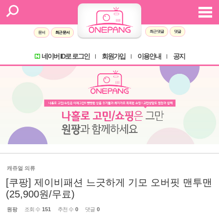
최근 댓글
댓글
문서
최근 문서
네이버 ID로 로그인
회원가입
이용안내
공지
l
l
l
캐쥬얼 의류
[쿠팡] 제이비패션 느긋하게 기모 오버핏 맨투맨
(25,900원/무료)
원팡
조회 수
151
추천 수
0
댓글
0