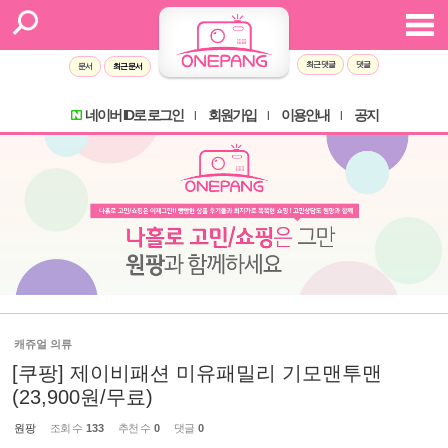
최근 댓글
댓글
문서
최근 문서
네이버 ID로 로그인
회원가입
이용안내
공지
l
l
l
캐쥬얼 의류
[쿠팡] 제이비패션 미유패밀리 기모맨투맨
(23,900원/무료)
원팡
조회 수
133
추천 수
0
댓글
0