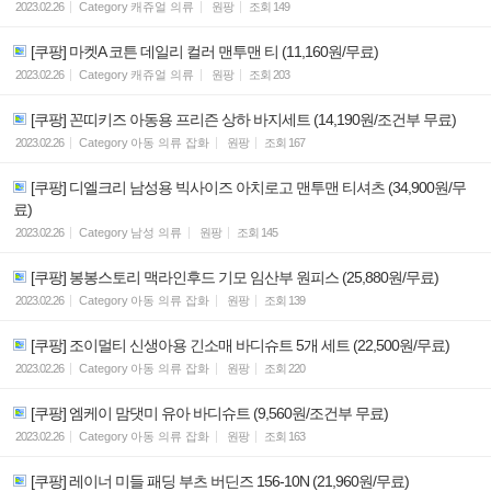
2023.02.26
Category
캐쥬얼 의류
원팡
조회
149
[쿠팡] 마켓A 코튼 데일리 컬러 맨투맨 티 (11,160원/무료)
2023.02.26
Category
캐쥬얼 의류
원팡
조회
203
[쿠팡] 꼰띠키즈 아동용 프리즌 상하 바지세트 (14,190원/조건부 무료)
2023.02.26
Category
아동 의류 잡화
원팡
조회
167
[쿠팡] 디엘크리 남성용 빅사이즈 아치로고 맨투맨 티셔츠 (34,900원/무
료)
2023.02.26
Category
남성 의류
원팡
조회
145
[쿠팡] 봉봉스토리 맥라인후드 기모 임산부 원피스 (25,880원/무료)
2023.02.26
Category
아동 의류 잡화
원팡
조회
139
[쿠팡] 조이멀티 신생아용 긴소매 바디슈트 5개 세트 (22,500원/무료)
2023.02.26
Category
아동 의류 잡화
원팡
조회
220
[쿠팡] 엠케이 맘댓미 유아 바디슈트 (9,560원/조건부 무료)
2023.02.26
Category
아동 의류 잡화
원팡
조회
163
[쿠팡] 레이너 미들 패딩 부츠 버딘즈 156-10N (21,960원/무료)