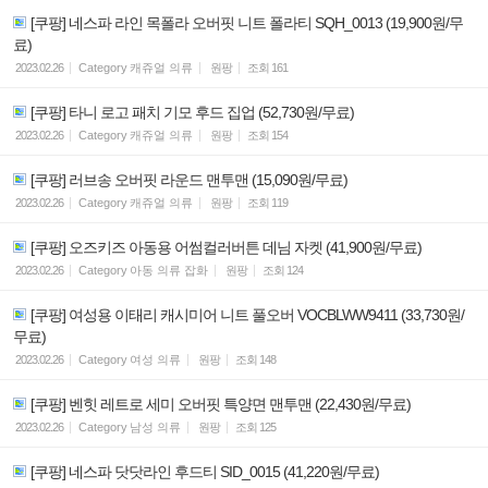
[쿠팡] 네스파 라인 목폴라 오버핏 니트 폴라티 SQH_0013 (19,900원/무
료)
2023.02.26
Category
캐쥬얼 의류
원팡
조회
161
[쿠팡] 타니 로고 패치 기모 후드 집업 (52,730원/무료)
2023.02.26
Category
캐쥬얼 의류
원팡
조회
154
[쿠팡] 러브송 오버핏 라운드 맨투맨 (15,090원/무료)
2023.02.26
Category
캐쥬얼 의류
원팡
조회
119
[쿠팡] 오즈키즈 아동용 어썸컬러버튼 데님 자켓 (41,900원/무료)
2023.02.26
Category
아동 의류 잡화
원팡
조회
124
[쿠팡] 여성용 이태리 캐시미어 니트 풀오버 VOCBLWW9411 (33,730원/
무료)
2023.02.26
Category
여성 의류
원팡
조회
148
[쿠팡] 벤힛 레트로 세미 오버핏 특양면 맨투맨 (22,430원/무료)
2023.02.26
Category
남성 의류
원팡
조회
125
[쿠팡] 네스파 닷닷라인 후드티 SID_0015 (41,220원/무료)