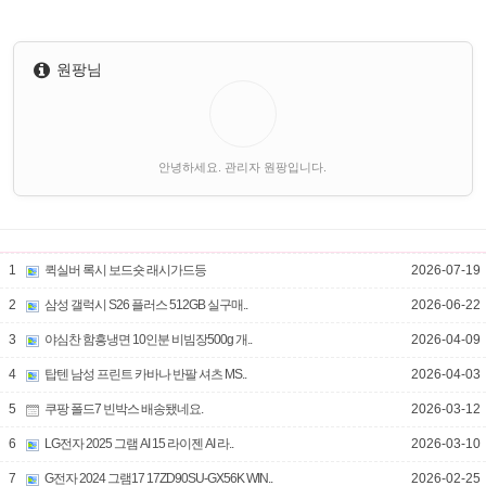
원팡님
안녕하세요. 관리자 원팡입니다.
1
퀵실버 록시 보드숏 래시가드등
2026-07-19
2
삼성 갤럭시 S26 플러스 512GB 실구매..
2026-06-22
3
야심찬 함흥냉면 10인분 비빔장500g 개..
2026-04-09
4
탑텐 남성 프린트 카바나 반팔 셔츠 MS..
2026-04-03
5
쿠팡 폴드7 빈박스 배송됐네요.
2026-03-12
6
LG전자 2025 그램 AI 15 라이젠 AI 라..
2026-03-10
7
G전자 2024 그램17 17ZD90SU-GX56K WIN..
2026-02-25