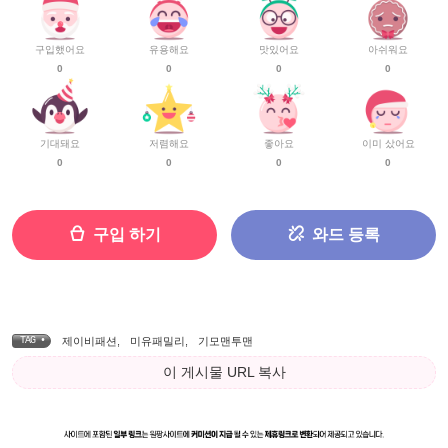
구입했어요
유용해요
맛있어요
아쉬워요
0
0
0
0
기대돼요
저렴해요
좋아요
이미 샀어요
0
0
0
0
구입 하기
와드 등록
TAG •
제이비패션
,
미유패밀리
,
기모맨투맨
이 게시물 URL 복사