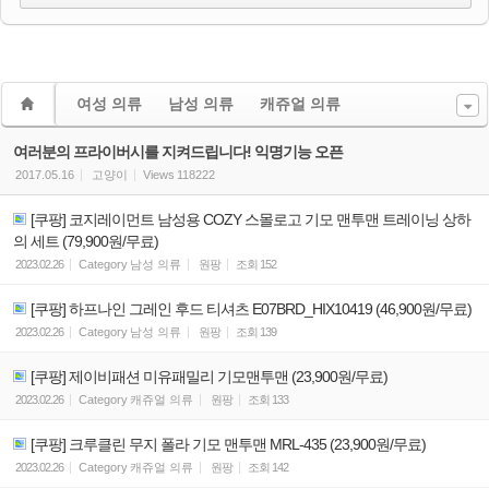
여성 의류
남성 의류
캐쥬얼 의류
여러분의 프라이버시를 지켜드립니다! 익명기능 오픈
2017.05.16
고양이
Views
118222
[쿠팡] 코지레이먼트 남성용 COZY 스몰로고 기모 맨투맨 트레이닝 상하
의 세트 (79,900원/무료)
2023.02.26
Category
남성 의류
원팡
조회
152
[쿠팡] 하프나인 그레인 후드 티셔츠 E07BRD_HIX10419 (46,900원/무료)
2023.02.26
Category
남성 의류
원팡
조회
139
[쿠팡] 제이비패션 미유패밀리 기모맨투맨 (23,900원/무료)
2023.02.26
Category
캐쥬얼 의류
원팡
조회
133
[쿠팡] 크루클린 무지 폴라 기모 맨투맨 MRL-435 (23,900원/무료)
2023.02.26
Category
캐쥬얼 의류
원팡
조회
142