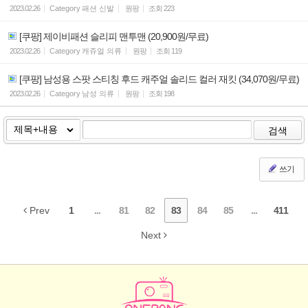
2023.02.26
Category
패션 신발
원팡
조회
223
[쿠팡] 제이비패션 슬리피 맨투맨 (20,900원/무료)
2023.02.26
Category
캐쥬얼 의류
원팡
조회
119
[쿠팡] 남성용 스팟 스티칭 후드 캐주얼 솔리드 컬러 재킷 (34,070원/무료)
2023.02.26
Category
남성 의류
원팡
조회
198
검색
쓰기
Prev
1
...
81
82
83
84
85
...
411
Next