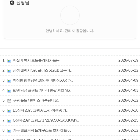
원팡님
안녕하세요. 관리자 원팡입니다.
1
퀵실버 록시 보드숏 래시가드등
2026-07-19
2
삼성 갤럭시 S26 플러스 512GB 실구매..
2026-06-22
3
야심찬 함흥냉면 10인분 비빔장500g 개..
2026-04-09
4
탑텐 남성 프린트 카바나 반팔 셔츠 MS..
2026-04-03
5
쿠팡 폴드7 빈박스 배송됐네요.
2026-03-12
6
LG전자 2025 그램 AI 15 라이젠 AI 라..
2026-03-10
7
G전자 2024 그램17 17ZD90SU-GX56K WIN..
2026-02-25
8
카누 캡슐커피 돌체구스토 호환 캡슐 6..
2026-02-12