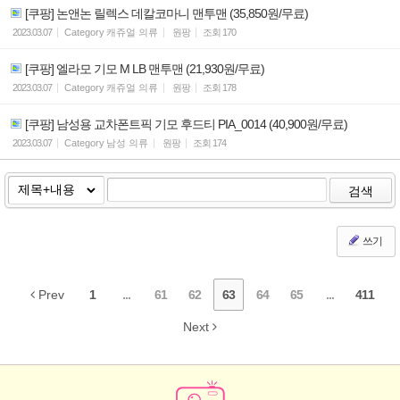
[쿠팡] 논앤논 릴렉스 데칼코마니 맨투맨 (35,850원/무료)
2023.03.07
Category
캐쥬얼 의류
원팡
조회
170
[쿠팡] 엘라모 기모 M LB 맨투맨 (21,930원/무료)
2023.03.07
Category
캐쥬얼 의류
원팡
조회
178
[쿠팡] 남성용 교차폰트픽 기모 후드티 PIA_0014 (40,900원/무료)
2023.03.07
Category
남성 의류
원팡
조회
174
검색
쓰기
Prev
1
...
61
62
63
64
65
...
411
Next