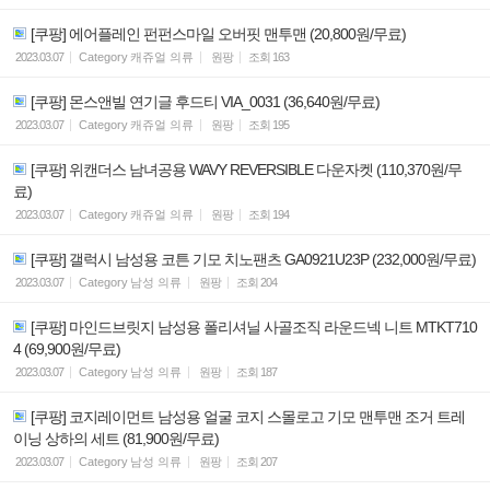
[쿠팡] 에어플레인 펀펀스마일 오버핏 맨투맨 (20,800원/무료)
2023.03.07
Category
캐쥬얼 의류
원팡
조회
163
[쿠팡] 몬스앤빌 연기글 후드티 VIA_0031 (36,640원/무료)
2023.03.07
Category
캐쥬얼 의류
원팡
조회
195
[쿠팡] 위캔더스 남녀공용 WAVY REVERSIBLE 다운자켓 (110,370원/무
료)
2023.03.07
Category
캐쥬얼 의류
원팡
조회
194
[쿠팡] 갤럭시 남성용 코튼 기모 치노팬츠 GA0921U23P (232,000원/무료)
2023.03.07
Category
남성 의류
원팡
조회
204
[쿠팡] 마인드브릿지 남성용 폴리셔닐 사골조직 라운드넥 니트 MTKT710
4 (69,900원/무료)
2023.03.07
Category
남성 의류
원팡
조회
187
[쿠팡] 코지레이먼트 남성용 얼굴 코지 스몰로고 기모 맨투맨 조거 트레
이닝 상하의 세트 (81,900원/무료)
2023.03.07
Category
남성 의류
원팡
조회
207