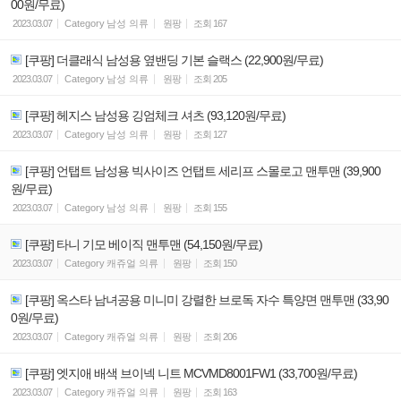
00원/무료)
2023.03.07
Category
남성 의류
원팡
조회
167
[쿠팡] 더클래식 남성용 옆밴딩 기본 슬랙스 (22,900원/무료)
2023.03.07
Category
남성 의류
원팡
조회
205
[쿠팡] 헤지스 남성용 깅엄체크 셔츠 (93,120원/무료)
2023.03.07
Category
남성 의류
원팡
조회
127
[쿠팡] 언탭트 남성용 빅사이즈 언탭트 세리프 스몰로고 맨투맨 (39,900
원/무료)
2023.03.07
Category
남성 의류
원팡
조회
155
[쿠팡] 타니 기모 베이직 맨투맨 (54,150원/무료)
2023.03.07
Category
캐쥬얼 의류
원팡
조회
150
[쿠팡] 옥스타 남녀공용 미니미 강렬한 브로독 자수 특양면 맨투맨 (33,90
0원/무료)
2023.03.07
Category
캐쥬얼 의류
원팡
조회
206
[쿠팡] 엣지애 배색 브이넥 니트 MCVMD8001FW1 (33,700원/무료)
2023.03.07
Category
캐쥬얼 의류
원팡
조회
163