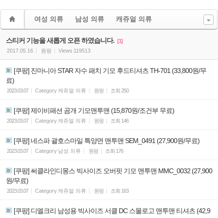
여성 의류
남성 의류
캐쥬얼 의류
스티커 기능을 새롭게 오픈 하였습니다.
[1]
2017.05.16
원팡
Views
119513
[쿠팡] 진마니아 STAR 자수 패치 기모 후드티셔츠 TH-701 (33,800원/무
료)
2023.03.07
Category
캐쥬얼 의류
원팡
조회
250
[쿠팡] 제이비패션 곰개 기모맨투맨 (15,870원/조건부 무료)
2023.03.07
Category
캐쥬얼 의류
원팡
조회
146
[쿠팡] 네스파 괄호스마일 특양면 맨투맨 SEM_0491 (27,900원/무료)
2023.03.07
Category
남성 의류
원팡
조회
176
[쿠팡] 써클라인디몽스 빅사이즈 오버핏 기모 맨투맨 MMC_0032 (27,900
원/무료)
2023.03.07
Category
캐쥬얼 의류
원팡
조회
163
[쿠팡] 디엘크리 남성용 빅사이즈 서클 DC 스몰로고 맨투맨 티셔츠 (42,9