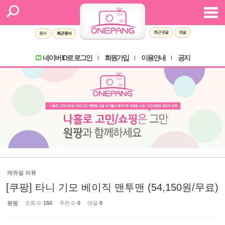
최근 댓글
댓글
문서
최근 문서
네이버 ID로 로그인
회원가입
이용안내
공지
l
l
l
캐쥬얼 의류
[쿠팡] 타니 기모 베이직 맨투맨 (54,150원/무료)
원팡
조회 수
150
추천 수
0
댓글
0