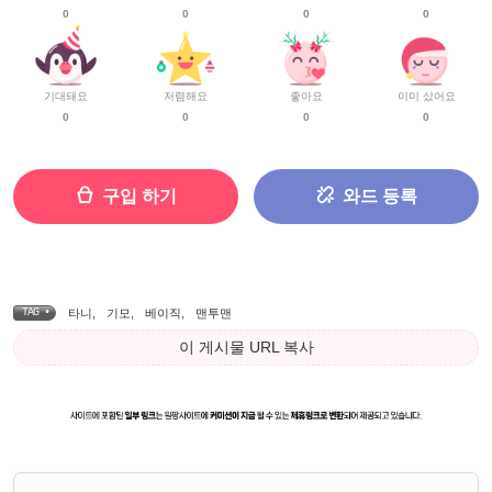
0
0
0
0
기대돼요
저렴해요
좋아요
이미 샀어요
0
0
0
0
구입 하기
와드 등록
TAG •
타니
,
기모
,
베이직
,
맨투맨
이 게시물 URL 복사