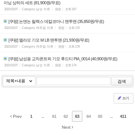
이닝 상하의 세트 (81,900원/무료)
2023.03.07
Category
남성 의류
원팡
조회
207
[쿠팡] 논앤논 릴렉스 데칼코마니 맨투맨 (35,850원/무료)
2023.03.07
Category
캐쥬얼 의류
원팡
조회
170
[쿠팡] 엘라모 기모 M LB 맨투맨 (21,930원/무료)
2023.03.07
Category
캐쥬얼 의류
원팡
조회
178
[쿠팡] 남성용 교차폰트픽 기모 후드티 PIA_0014 (40,900원/무료)
2023.03.07
Category
남성 의류
원팡
조회
174
검색
쓰기
Prev
1
...
61
62
63
64
65
...
411
Next