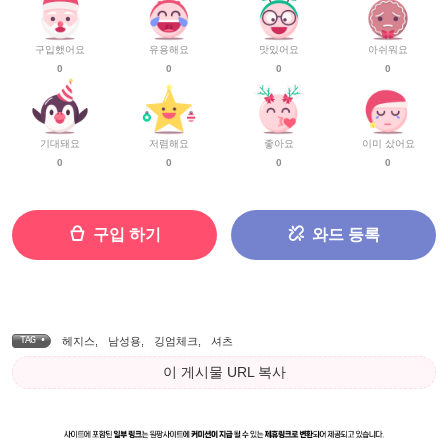
구입했어요
유용해요
맛있어요
아쉬워요
0
0
0
0
기대돼요
저렴해요
좋아요
이미 샀어요
0
0
0
0
구입 하기
와드 등록
TAG •
헤지스
,
남성용
,
깅엄체크
,
셔츠
이 게시물 URL 복사