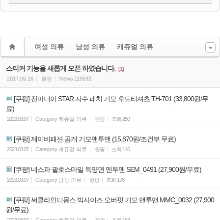
여성 의류
남성 의류
캐쥬얼 의류
스티커 기능을 새롭게 오픈 하였습니다.
[1]
2017.05.16
원팡
Views
119532
[쿠팡] 진마니아 STAR 자수 패치 기모 후드티셔츠 TH-701 (33,800원/무
료)
2023.03.07
Category
캐쥬얼 의류
원팡
조회
250
[쿠팡] 제이비패션 곰개 기모맨투맨 (15,870원/조건부 무료)
2023.03.07
Category
캐쥬얼 의류
원팡
조회
146
[쿠팡] 네스파 괄호스마일 특양면 맨투맨 SEM_0491 (27,900원/무료)
2023.03.07
Category
남성 의류
원팡
조회
176
[쿠팡] 써클라인디몽스 빅사이즈 오버핏 기모 맨투맨 MMC_0032 (27,900
원/무료)
2023.03.07
Category
캐쥬얼 의류
원팡
조회
163