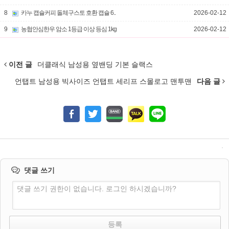
8
카누 캡슐커피 돌체구스토 호환 캡슐 6..
2026-02-12
9
농협안심한우 암소 1등급 이상 등심 1kg
2026-02-12
이전 글
더클래식 남성용 옆밴딩 기본 슬랙스
언탭트 남성용 빅사이즈 언탭트 세리프 스몰로고 맨투맨
다음 글
댓글 쓰기
댓글 쓰기 권한이 없습니다. 로그인 하시겠습니까?