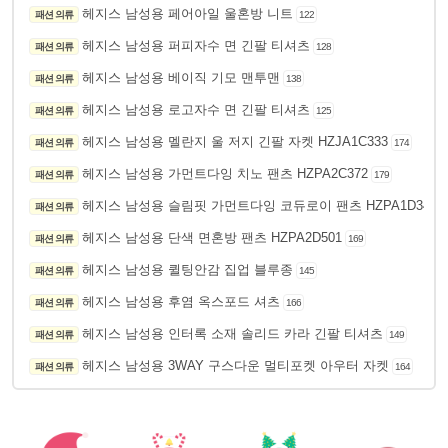
헤지스 남성용 페어아일 울혼방 니트
패션 의류
122
헤지스 남성용 퍼피자수 면 긴팔 티셔츠
패션 의류
128
헤지스 남성용 베이직 기모 맨투맨
패션 의류
138
헤지스 남성용 로고자수 면 긴팔 티셔츠
패션 의류
125
헤지스 남성용 멜란지 울 저지 긴팔 자켓 HZJA1C333
패션 의류
174
헤지스 남성용 가먼트다잉 치노 팬츠 HZPA2C372
패션 의류
179
헤지스 남성용 슬림핏 가먼트다잉 코듀로이 팬츠 HZPA1D342
패션 의류
1
헤지스 남성용 단색 면혼방 팬츠 HZPA2D501
패션 의류
169
헤지스 남성용 퀼팅안감 집업 블루종
패션 의류
145
헤지스 남성용 후염 옥스포드 셔츠
패션 의류
166
헤지스 남성용 인터록 소재 솔리드 카라 긴팔 티셔츠
패션 의류
149
헤지스 남성용 3WAY 구스다운 멀티포켓 아우터 자켓
패션 의류
164