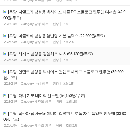
[쿠팡] 디엘크리 남성용 빅사이즈 서클 DC 스몰로고 맨투맨 티셔츠 (42,9
00원/무료)
2023.03.07
Category
남성 의류
원팡
조회
167
[쿠팡] 더클래식 남성용 옆밴딩 기본 슬랙스 (22,900원/무료)
2023.03.07
Category
남성 의류
원팡
조회
205
[쿠팡] 헤지스 남성용 깅엄체크 셔츠 (93,120원/무료)
2023.03.07
Category
남성 의류
원팡
조회
127
[쿠팡] 언탭트 남성용 빅사이즈 언탭트 세리프 스몰로고 맨투맨 (39,900
원/무료)
2023.03.07
Category
남성 의류
원팡
조회
155
[쿠팡] 타니 기모 베이직 맨투맨 (54,150원/무료)
2023.03.07
Category
캐쥬얼 의류
원팡
조회
150
[쿠팡] 옥스타 남녀공용 미니미 강렬한 브로독 자수 특양면 맨투맨 (33,90
0원/무료)
2023.03.07
Category
캐쥬얼 의류
원팡
조회
206