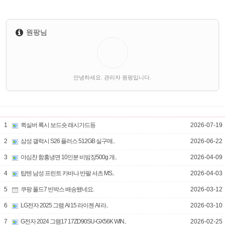
원팡님
안녕하세요. 관리자 원팡입니다.
1
퀵실버 록시 보드숏 래시가드등
2026-07-19
2
삼성 갤럭시 S26 플러스 512GB 실구매..
2026-06-22
3
야심찬 함흥냉면 10인분 비빔장500g 개..
2026-04-09
4
탑텐 남성 프린트 카바나 반팔 셔츠 MS..
2026-04-03
5
쿠팡 폴드7 빈박스 배송됐네요.
2026-03-12
6
LG전자 2025 그램 AI 15 라이젠 AI 라..
2026-03-10
7
G전자 2024 그램17 17ZD90SU-GX56K WIN..
2026-02-25