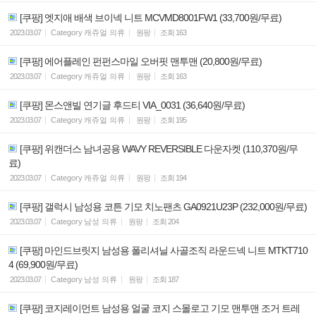
[쿠팡] 엣지애 배색 브이넥 니트 MCVMD8001FW1 (33,700원/무료)
2023.03.07
Category
캐쥬얼 의류
원팡
조회
163
[쿠팡] 에어플레인 펀펀스마일 오버핏 맨투맨 (20,800원/무료)
2023.03.07
Category
캐쥬얼 의류
원팡
조회
163
[쿠팡] 몬스앤빌 연기글 후드티 VIA_0031 (36,640원/무료)
2023.03.07
Category
캐쥬얼 의류
원팡
조회
195
[쿠팡] 위캔더스 남녀공용 WAVY REVERSIBLE 다운자켓 (110,370원/무
료)
2023.03.07
Category
캐쥬얼 의류
원팡
조회
194
[쿠팡] 갤럭시 남성용 코튼 기모 치노팬츠 GA0921U23P (232,000원/무료)
2023.03.07
Category
남성 의류
원팡
조회
204
[쿠팡] 마인드브릿지 남성용 폴리셔닐 사골조직 라운드넥 니트 MTKT710
4 (69,900원/무료)
2023.03.07
Category
남성 의류
원팡
조회
187
[쿠팡] 코지레이먼트 남성용 얼굴 코지 스몰로고 기모 맨투맨 조거 트레