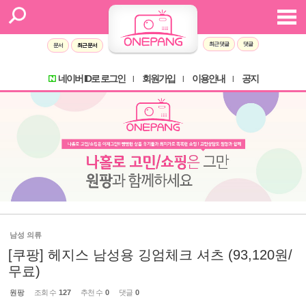
최근 댓글
댓글
문서
최근 문서
네이버 ID로 로그인
회원가입
이용안내
공지
l
l
l
남성 의류
[쿠팡] 헤지스 남성용 깅엄체크 셔츠 (93,120원/
무료)
원팡
조회 수
127
추천 수
0
댓글
0