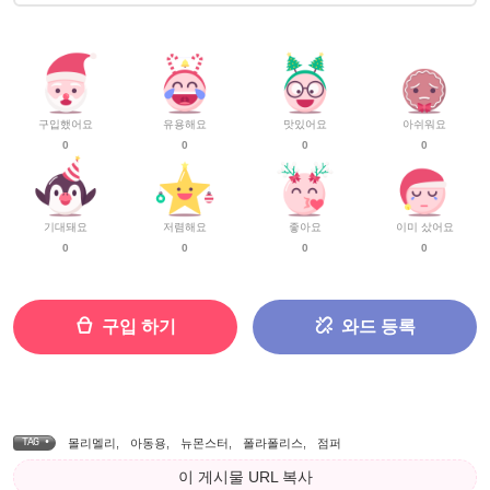
구입했어요
유용해요
맛있어요
아쉬워요
0
0
0
0
기대돼요
저렴해요
좋아요
이미 샀어요
0
0
0
0
구입 하기
와드 등록
TAG •
몰리멜리
,
아동용
,
뉴몬스터
,
폴라폴리스
,
점퍼
이 게시물 URL 복사