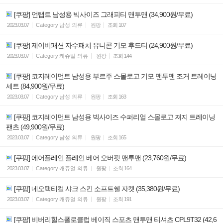
[쿠팡] 언탭트 남성용 빅사이즈 그래피티 맨투맨 (34,900원/무료)
2023.03.07
Category
남성 의류
원팡
조회
107
[쿠팡] 제이비패션 자수패치 유니콘 기모 후드티 (24,900원/무료)
2023.03.07
Category
캐쥬얼 의류
원팡
조회
144
[쿠팡] 코지레이먼트 남성용 부르주 스몰로고 기모 맨투맨 조거 트레이닝
세트 (84,900원/무료)
2023.03.07
Category
남성 의류
원팡
조회
163
[쿠팡] 코지레이먼트 남성용 빅사이즈 수퍼리얼 스몰로고 져지 트레이닝
팬츠 (49,900원/무료)
2023.03.07
Category
남성 의류
원팡
조회
165
[쿠팡] 에어플레인 플레인 베어 오버핏 맨투맨 (23,760원/무료)
2023.03.07
Category
캐쥬얼 의류
원팡
조회
164
[쿠팡] 네오택티컬 샤크 스킨 소프트쉘 자켓 (35,380원/무료)
2023.03.07
Category
캐쥬얼 의류
원팡
조회
191
[쿠팡] 비버리힐스폴로클럽 베이직 스포츠 맨투맨 티셔츠 CPL9T32 (42,6