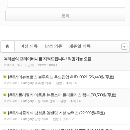
여성 의류
남성 의류
캐쥬얼 의류
여러분의 프라이버시를 지켜드립니다! 익명기능 오픈
2017.05.16
고양이
Views
118841
[쿠팡] 어뉴브로스 블루위드 후드집업 AHD_0021 (26,440원/무료)
2023.03.07
Category
캐쥬얼 의류
원팡
조회
155
[쿠팡] 몰리멜리 아동용 뉴몬스터 폴라폴리스 점퍼 (39,500원/무료)
2023.03.07
Category
아동 의류 잡화
원팡
조회
156
[쿠팡] 더클래식 남성용 옆밴딩 기본 슬랙스 (22,900원/무료)
2023.03.07
Category
남성 의류
원팡
조회
152