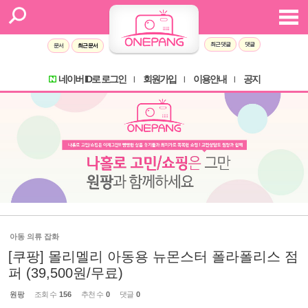
최근 댓글
댓글
문서
최근 문서
네이버 ID로 로그인
회원가입
이용안내
공지
l
l
l
아동 의류 잡화
[쿠팡] 몰리멜리 아동용 뉴몬스터 폴라폴리스 점
퍼 (39,500원/무료)
원팡
조회 수
156
추천 수
0
댓글
0