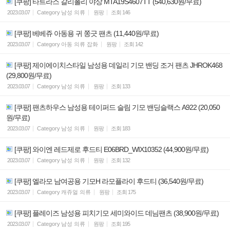
[쿠팡] 타트라스 갈리폴리 야상 MTA19S4607TT (540,630원/무료)
2023.03.07
Category
남성 의류
원팡
조회
146
[쿠팡] 베베쥬 아동용 귀 쫑긋 팬츠 (11,440원/무료)
2023.03.07
Category
아동 의류 잡화
원팡
조회
142
[쿠팡] 제이에이치스타일 남성용 데일리 기모 밴딩 조거 팬츠 JHROK468
(29,800원/무료)
2023.03.07
Category
남성 의류
원팡
조회
133
[쿠팡] 팬츠하우스 남성용 테이퍼드 슬림 기모 밴딩슬랙스 A922 (20,050
원/무료)
2023.03.07
Category
남성 의류
원팡
조회
183
[쿠팡] 와이엔 레드제로 후드티 E06BRD_WIX10352 (44,900원/무료)
2023.03.07
Category
남성 의류
원팡
조회
132
[쿠팡] 엘라모 남여공용 기모H 라모플라이 후드티 (36,540원/무료)
2023.03.07
Category
캐쥬얼 의류
원팡
조회
175
[쿠팡] 플레이즈 남성용 피치기모 세미와이드 데님팬츠 (38,900원/무료)
2023.03.07
Category
남성 의류
원팡
조회
195