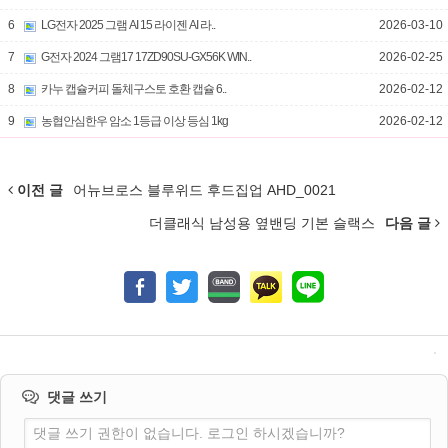
6
LG전자 2025 그램 AI 15 라이젠 AI 라..
2026-03-10
7
G전자 2024 그램17 17ZD90SU-GX56K WIN..
2026-02-25
8
카누 캡슐커피 돌체구스토 호환 캡슐 6..
2026-02-12
9
농협안심한우 암소 1등급 이상 등심 1kg
2026-02-12
이전 글
어뉴브로스 블루위드 후드집업 AHD_0021
더클래식 남성용 옆밴딩 기본 슬랙스
다음 글
댓글 쓰기
댓글 쓰기 권한이 없습니다. 로그인 하시겠습니까?