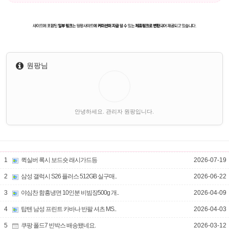
원팡님
안녕하세요. 관리자 원팡입니다.
1
퀵실버 록시 보드숏 래시가드등
2026-07-19
2
삼성 갤럭시 S26 플러스 512GB 실구매..
2026-06-22
3
야심찬 함흥냉면 10인분 비빔장500g 개..
2026-04-09
4
탑텐 남성 프린트 카바나 반팔 셔츠 MS..
2026-04-03
5
쿠팡 폴드7 빈박스 배송됐네요.
2026-03-12