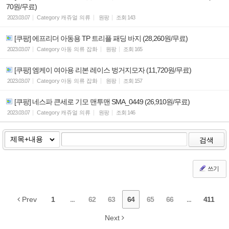
70원/무료)
2023.03.07
Category
캐쥬얼 의류
원팡
조회
143
[쿠팡] 에프리더 아동용 TP 트리플 패딩 바지 (28,260원/무료)
2023.03.07
Category
아동 의류 잡화
원팡
조회
165
[쿠팡] 엠케이 여아용 리본 레이스 벙거지모자 (11,720원/무료)
2023.03.07
Category
아동 의류 잡화
원팡
조회
157
[쿠팡] 네스파 큰세로 기모 맨투맨 SMA_0449 (26,910원/무료)
2023.03.07
Category
캐쥬얼 의류
원팡
조회
146
검색
쓰기
Prev
1
...
62
63
64
65
66
...
411
Next