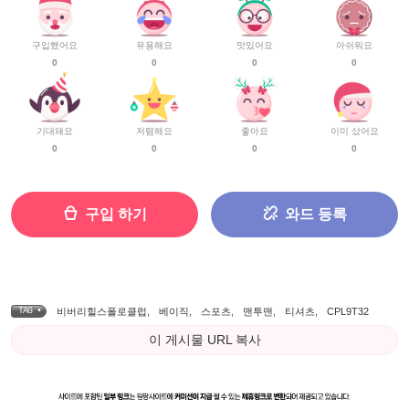
구입했어요
유용해요
맛있어요
아쉬워요
0
0
0
0
기대돼요
저렴해요
좋아요
이미 샀어요
0
0
0
0
구입 하기
와드 등록
TAG •
비버리힐스폴로클럽
,
베이직
,
스포츠
,
맨투맨
,
티셔츠
,
CPL9T32
이 게시물 URL 복사