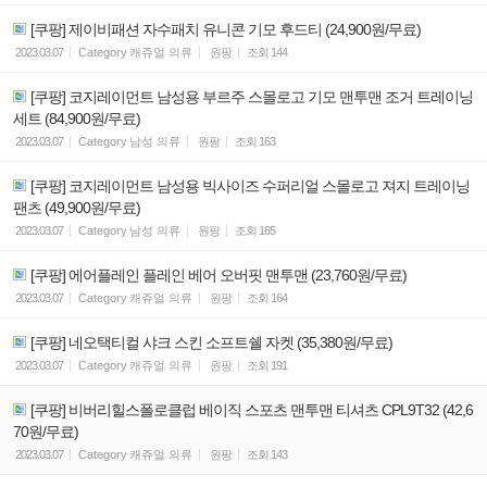
[쿠팡] 제이비패션 자수패치 유니콘 기모 후드티 (24,900원/무료)
2023.03.07
Category
캐쥬얼 의류
원팡
조회
144
[쿠팡] 코지레이먼트 남성용 부르주 스몰로고 기모 맨투맨 조거 트레이닝
세트 (84,900원/무료)
2023.03.07
Category
남성 의류
원팡
조회
163
[쿠팡] 코지레이먼트 남성용 빅사이즈 수퍼리얼 스몰로고 져지 트레이닝
팬츠 (49,900원/무료)
2023.03.07
Category
남성 의류
원팡
조회
165
[쿠팡] 에어플레인 플레인 베어 오버핏 맨투맨 (23,760원/무료)
2023.03.07
Category
캐쥬얼 의류
원팡
조회
164
[쿠팡] 네오택티컬 샤크 스킨 소프트쉘 자켓 (35,380원/무료)
2023.03.07
Category
캐쥬얼 의류
원팡
조회
191
[쿠팡] 비버리힐스폴로클럽 베이직 스포츠 맨투맨 티셔츠 CPL9T32 (42,6
70원/무료)
2023.03.07
Category
캐쥬얼 의류
원팡
조회
143