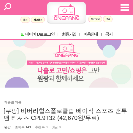
최근 댓글
댓글
문서
최근 문서
네이버 ID로 로그인
회원가입
이용안내
공지
l
l
l
캐쥬얼 의류
[쿠팡] 비버리힐스폴로클럽 베이직 스포츠 맨투
맨 티셔츠 CPL9T32 (42,670원/무료)
원팡
조회 수
143
추천 수
0
댓글
0