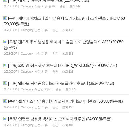
[쿠팡] 베베쥬 아동용 귀 쫑긋 팬츠 (11,440원/무료)
2023.03.07
Category
아동 의류 잡화
원팡
조회
142
[쿠팡] 제이에이치스타일 남성용 데일리 기모 밴딩 조거 팬츠 JHROK468
(29,800원/무료)
2023.03.07
Category
남성 의류
원팡
조회
133
[쿠팡] 팬츠하우스 남성용 테이퍼드 슬림 기모 밴딩슬랙스 A922 (20,050
원/무료)
2023.03.07
Category
남성 의류
원팡
조회
183
[쿠팡] 와이엔 레드제로 후드티 E06BRD_WIX10352 (44,900원/무료)
2023.03.07
Category
남성 의류
원팡
조회
132
[쿠팡] 엘라모 남여공용 기모H 라모플라이 후드티 (36,540원/무료)
2023.03.07
Category
캐쥬얼 의류
원팡
조회
175
[쿠팡] 플레이즈 남성용 피치기모 세미와이드 데님팬츠 (38,900원/무료)
2023.03.07
Category
남성 의류
원팡
조회
195
[쿠팡] 언탭트 남성용 빅사이즈 그래피티 맨투맨 (34,900원/무료)
2023.03.07
Category
남성 의류
원팡
조회
107