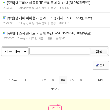
[쿠팡] 에프리더 아동용 TP 트리플 패딩 바지 (28,260원/무료)
2023.03.07
Category
아동 의류 잡화
원팡
조회
165
[쿠팡] 엠케이 여아용 리본 레이스 벙거지모자 (11,720원/무료)
2023.03.07
Category
아동 의류 잡화
원팡
조회
157
[쿠팡] 네스파 큰세로 기모 맨투맨 SMA_0449 (26,910원/무료)
2023.03.07
Category
캐쥬얼 의류
원팡
조회
146
검색
쓰기
Prev
1
...
62
63
64
65
66
...
411
Next