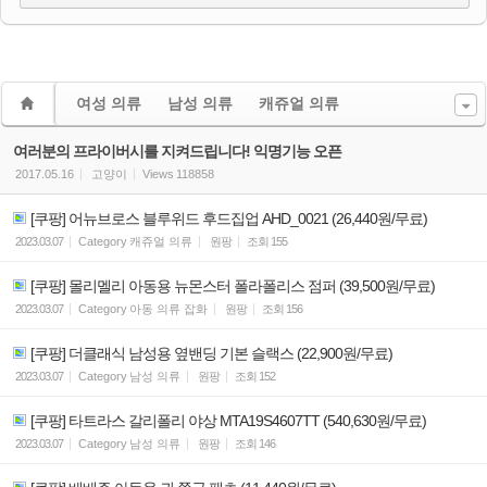
여성 의류
남성 의류
캐쥬얼 의류
여러분의 프라이버시를 지켜드립니다! 익명기능 오픈
2017.05.16
고양이
Views
118858
[쿠팡] 어뉴브로스 블루위드 후드집업 AHD_0021 (26,440원/무료)
2023.03.07
Category
캐쥬얼 의류
원팡
조회
155
[쿠팡] 몰리멜리 아동용 뉴몬스터 폴라폴리스 점퍼 (39,500원/무료)
2023.03.07
Category
아동 의류 잡화
원팡
조회
156
[쿠팡] 더클래식 남성용 옆밴딩 기본 슬랙스 (22,900원/무료)
2023.03.07
Category
남성 의류
원팡
조회
152
[쿠팡] 타트라스 갈리폴리 야상 MTA19S4607TT (540,630원/무료)
2023.03.07
Category
남성 의류
원팡
조회
146