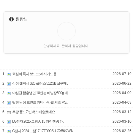
원팡님
안녕하세요. 관리자 원팡입니다.
1
퀵실버 록시 보드숏 래시가드등
2026-07-19
2
삼성 갤럭시 S26 플러스 512GB 실구매..
2026-06-22
3
야심찬 함흥냉면 10인분 비빔장500g 개..
2026-04-09
4
탑텐 남성 프린트 카바나 반팔 셔츠 MS..
2026-04-03
5
쿠팡 폴드7 빈박스 배송됐네요.
2026-03-12
6
LG전자 2025 그램 AI 15 라이젠 AI 라..
2026-03-10
7
G전자 2024 그램17 17ZD90SU-GX56K WIN..
2026-02-25