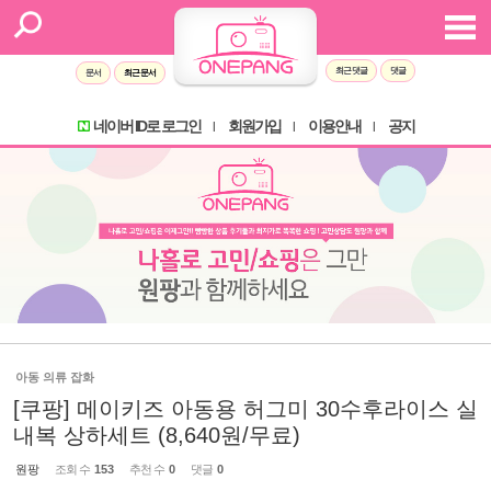
최근 댓글
댓글
문서
최근 문서
네이버 ID로 로그인
회원가입
이용안내
공지
l
l
l
아동 의류 잡화
[쿠팡] 메이키즈 아동용 허그미 30수후라이스 실
내복 상하세트 (8,640원/무료)
원팡
조회 수
153
추천 수
0
댓글
0