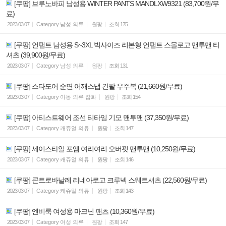
[쿠팡] 브루노바피 남성용 WINTER PANTS MANDLXW9321 (83,700원/무
료)
2023.03.07
Category
남성 의류
원팡
조회
175
[쿠팡] 언탭트 남성용 S~3XL 빅사이즈 리본형 언탭트 스몰로고 맨투맨 티
셔츠 (39,900원/무료)
2023.03.07
Category
남성 의류
원팡
조회
131
[쿠팡] 스타도어 순면 어깨스냅 긴팔 우주복 (21,660원/무료)
2023.03.07
Category
아동 의류 잡화
원팡
조회
154
[쿠팡] 아티스트웨어 조선 티타임 기모 맨투맨 (37,350원/무료)
2023.03.07
Category
캐쥬얼 의류
원팡
조회
147
[쿠팡] 세이스타일 포엠 여리여리 오버핏 맨투맨 (10,250원/무료)
2023.03.07
Category
캐쥬얼 의류
원팡
조회
146
[쿠팡] 콘트로바날레 리네아로고 크루넥 스웨트셔츠 (22,560원/무료)
2023.03.07
Category
캐쥬얼 의류
원팡
조회
143
[쿠팡] 엔비룩 여성용 마크닌 팬츠 (10,360원/무료)
2023.03.07
Category
여성 의류
원팡
조회
147