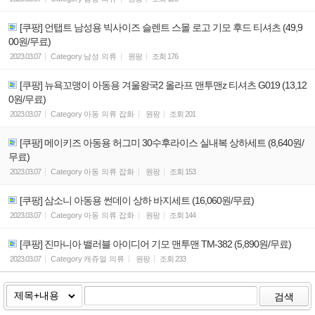
[쿠팡] 언탭트 남성용 빅사이즈 슬렌트 스몰 로고 기모 후드 티셔츠 (49,9
00원/무료)
2023.03.07
Category
남성 의류
원팡
조회
176
[쿠팡] 뉴욕꼬맹이 아동용 겨울왕국2 올라프 맨투맨z 티셔츠 G019 (13,12
0원/무료)
2023.03.07
Category
아동 의류 잡화
원팡
조회
201
[쿠팡] 메이키즈 아동용 허그미 30수후라이스 실내복 상하세트 (8,640원/
무료)
2023.03.07
Category
아동 의류 잡화
원팡
조회
153
[쿠팡] 삼소니 아동용 썬데이 상하 바지세트 (16,060원/무료)
2023.03.07
Category
아동 의류 잡화
원팡
조회
144
[쿠팡] 진마니아 밸러블 아이디어 기모 맨투맨 TM-382 (5,890원/무료)
2023.03.07
Category
캐쥬얼 의류
원팡
조회
233
검색