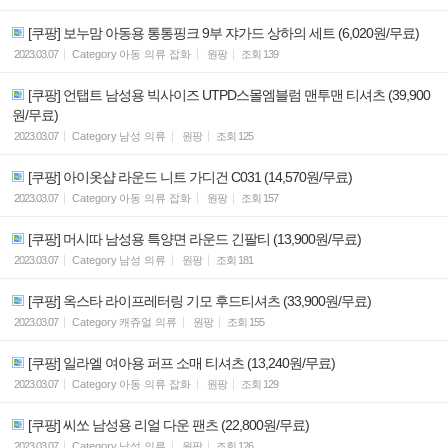
[쿠팡] 보누맘 아동용 통통핑크 9부 쟈가드 상하의 세트 (6,020원/무료)
2023.03.07
Category
아동 의류 잡화
원팡
조회
139
[쿠팡] 언탭트 남성용 빅사이즈 UTPD스몰엠블럼 맨투맨 티셔츠 (39,900
원/무료)
2023.03.07
Category
남성 의류
원팡
조회
125
[쿠팡] 아이옷샵 라운드 니트 가디건 C031 (14,570원/무료)
2023.03.07
Category
아동 의류 잡화
원팡
조회
157
[쿠팡] 머시따 남성용 특양면 라운드 긴팔티 (13,900원/무료)
2023.03.07
Category
남성 의류
원팡
조회
181
[쿠팡] 옥스타 라이프레터링 기모 후드티셔츠 (33,900원/무료)
2023.03.07
Category
캐쥬얼 의류
원팡
조회
155
[쿠팡] 일라엘 여아용 퍼프 소매 티셔츠 (13,240원/무료)
2023.03.07
Category
아동 의류 잡화
원팡
조회
129
[쿠팡] 씨쏘 남성용 리얼 다운 팬츠 (22,800원/무료)
2023.03.07
Category
남성 의류
원팡
조회
126