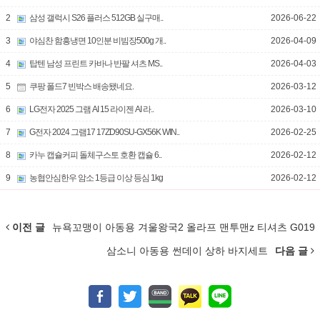
2
삼성 갤럭시 S26 플러스 512GB 실구매..
2026-06-22
3
야심찬 함흥냉면 10인분 비빔장500g 개..
2026-04-09
4
탑텐 남성 프린트 카바나 반팔 셔츠 MS..
2026-04-03
5
쿠팡 폴드7 빈박스 배송됐네요.
2026-03-12
6
LG전자 2025 그램 AI 15 라이젠 AI 라..
2026-03-10
7
G전자 2024 그램17 17ZD90SU-GX56K WIN..
2026-02-25
8
카누 캡슐커피 돌체구스토 호환 캡슐 6..
2026-02-12
9
농협안심한우 암소 1등급 이상 등심 1kg
2026-02-12
이전 글
뉴욕꼬맹이 아동용 겨울왕국2 올라프 맨투맨z 티셔츠 G019
삼소니 아동용 썬데이 상하 바지세트
다음 글