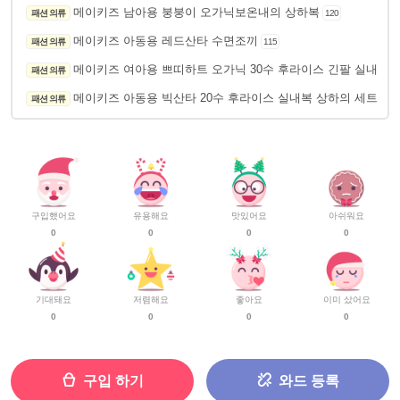
메이키즈 남아용 붕붕이 오가닉보온내의 상하복
패션 의류
120
메이키즈 아동용 레드산타 수면조끼
패션 의류
115
메이키즈 여아용 쁘띠하트 오가닉 30수 후라이스 긴팔 실내복 
패션 의류
메이키즈 아동용 빅산타 20수 후라이스 실내복 상하의 세트
패션 의류
125
구입했어요
유용해요
맛있어요
아쉬워요
0
0
0
0
기대돼요
저렴해요
좋아요
이미 샀어요
0
0
0
0
구입 하기
와드 등록