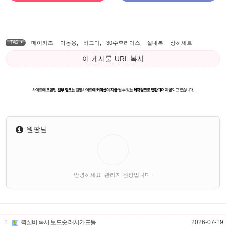
TAG •
메이키즈
,
아동용
,
허그미
,
30수후라이스
,
실내복
,
상하세트
이 게시물 URL 복사
원팡님
안녕하세요. 관리자 원팡입니다.
1
퀵실버 록시 보드숏 래시가드등
2026-07-19