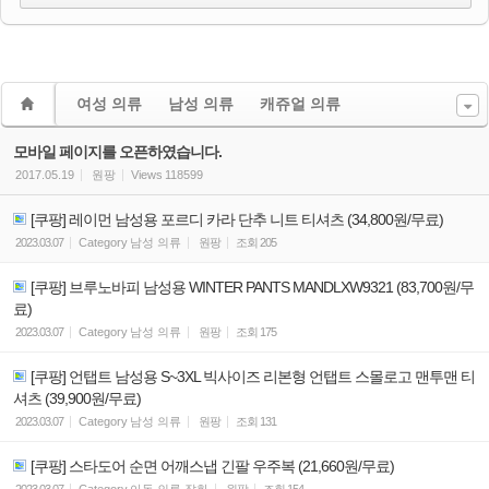
여성 의류
남성 의류
캐쥬얼 의류
모바일 페이지를 오픈하였습니다.
2017.05.19
원팡
Views
118599
[쿠팡] 레이먼 남성용 포르디 카라 단추 니트 티셔츠 (34,800원/무료)
2023.03.07
Category
남성 의류
원팡
조회
205
[쿠팡] 브루노바피 남성용 WINTER PANTS MANDLXW9321 (83,700원/무
료)
2023.03.07
Category
남성 의류
원팡
조회
175
[쿠팡] 언탭트 남성용 S~3XL 빅사이즈 리본형 언탭트 스몰로고 맨투맨 티
셔츠 (39,900원/무료)
2023.03.07
Category
남성 의류
원팡
조회
131
[쿠팡] 스타도어 순면 어깨스냅 긴팔 우주복 (21,660원/무료)
2023.03.07
Category
아동 의류 잡화
원팡
조회
154