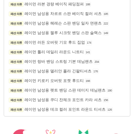
레이먼 라본 경량 베이직 패딩점퍼
패션 의류
188
레이먼 남성용 차르르 스판 베이직 컬러 셔츠
패션 의류
195
레이먼 남성용 헤레슨 스판 밴딩 일자 면팬츠
패션 의류
222
레이먼 남성용 젤루 시크릿 밴딩 스판 슬랙스
패션 의류
149
레이먼 러든 오버핏 기모 후드 집업
패션 의류
174
레이먼 톨리 데일리 라운드 니트티
패션 의류
141
레이먼 랑바 밴딩 스트링 기본 데님팬츠
패션 의류
204
레이먼 남성용 델리안 폴라 긴팔티셔츠
패션 의류
176
레이먼 키로키 오버핏 포켓 후드티
패션 의류
166
레이먼 남성용 펫트 밴딩 스판 데미지 데님팬츠
패션 의류
190
레이먼 남성용 쿠디 잔체크 포인트 카라 셔츠
패션 의류
156
레이먼 남성용 데크 컬러 포인트 라운드 티셔츠
패션 의류
126