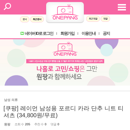
최근 댓글
댓글
문서
최근 문서
네이버 ID로 로그인
회원가입
이용안내
공지
l
l
l
남성 의류
[쿠팡] 레이먼 남성용 포르디 카라 단추 니트 티
셔츠 (34,800원/무료)
원팡
조회 수
205
추천 수
0
댓글
0