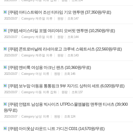
[쿠팡] 아티스트웨어 조선 티타임 기모 맨투맨 (37,350원/무료)
2023.03.07
Category
캐쥬얼 의류
원팡
조회
147
[쿠팡] 세이스타일 포엠 여리여리 오버핏 맨투맨 (10,250원/무료)
2023.03.07
Category
캐쥬얼 의류
원팡
조회
144
[쿠팡] 콘트로바날레 리네아로고 크루넥 스웨트셔츠 (22,560원/무료)
2023.03.07
Category
캐쥬얼 의류
원팡
조회
143
[쿠팡] 엔비룩 여성용 마크닌 팬츠 (10,360원/무료)
2023.03.07
Category
여성 의류
원팡
조회
146
[쿠팡] 보누맘 아동용 통통핑크 9부 쟈가드 상하의 세트 (6,020원/무료)
2023.03.07
Category
아동 의류 잡화
원팡
조회
137
[쿠팡] 언탭트 남성용 빅사이즈 UTPD스몰엠블럼 맨투맨 티셔츠 (39,900
원/무료)
2023.03.07
Category
남성 의류
원팡
조회
124
[쿠팡] 아이옷샵 라운드 니트 가디건 C031 (14,570원/무료)