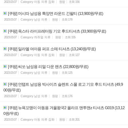
2023.03.07
Category
아동 의류 잡화
원팡
조회
156
[쿠팡] 머시따 남성용 특양면 라운드 긴팔티 (13,900원/무료)
2023.03.07
Category
남성 의류
원팡
조회
178
[쿠팡] 옥스타 라이프레터링 기모 후드티셔츠 (33,900원/무료)
2023.03.07
Category
캐쥬얼 의류
원팡
조회
155
[쿠팡] 일라엘 여아용 퍼프 소매 티셔츠 (13,240원/무료)
2023.03.07
Category
아동 의류 잡화
원팡
조회
127
[쿠팡] 씨쏘 남성용 리얼 다운 팬츠 (22,800원/무료)
2023.03.07
Category
남성 의류
원팡
조회
125
[쿠팡] 언탭트 남성용 빅사이즈 슬렌트 스몰 로고 기모 후드 티셔츠 (49,9
00원/무료)
2023.03.07
Category
남성 의류
원팡
조회
176
[쿠팡] 뉴욕꼬맹이 아동용 겨울왕국2 올라프 맨투맨z 티셔츠 G019 (13,12
0원/무료)
2023.03.07
Category
아동 의류 잡화
원팡
조회
201