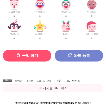
구입했어요
유용해요
맛있어요
아쉬워요
0
0
0
0
기대돼요
저렴해요
좋아요
이미 샀어요
0
0
0
0
구입 하기
와드 등록
TAG •
레이먼
,
남성용
,
포르디
,
카라
,
단추
,
니트
,
티셔츠
이 게시물 URL 복사