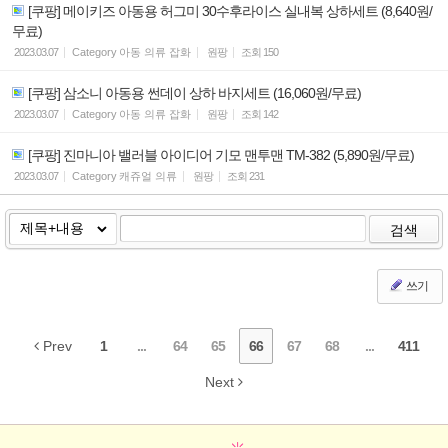
[쿠팡] 메이키즈 아동용 허그미 30수후라이스 실내복 상하세트 (8,640원/
무료)
2023.03.07
Category
아동 의류 잡화
원팡
조회
150
[쿠팡] 삼소니 아동용 썬데이 상하 바지세트 (16,060원/무료)
2023.03.07
Category
아동 의류 잡화
원팡
조회
142
[쿠팡] 진마니아 밸러블 아이디어 기모 맨투맨 TM-382 (5,890원/무료)
2023.03.07
Category
캐쥬얼 의류
원팡
조회
231
검색
쓰기
Prev
1
...
64
65
66
67
68
...
411
Next