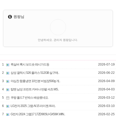
원팡님
안녕하세요. 관리자 원팡입니다.
1
퀵실버 록시 보드숏 래시가드등
2026-07-19
2
삼성 갤럭시 S26 플러스 512GB 실구매..
2026-06-22
3
야심찬 함흥냉면 10인분 비빔장500g 개..
2026-04-09
4
탑텐 남성 프린트 카바나 반팔 셔츠 MS..
2026-04-03
5
쿠팡 폴드7 빈박스 배송됐네요.
2026-03-12
6
LG전자 2025 그램 AI 15 라이젠 AI 라..
2026-03-10
7
G전자 2024 그램17 17ZD90SU-GX56K WIN..
2026-02-25