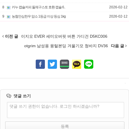
8
카누 캡슐커피 돌체구스토 호환 캡슐 6..
2026-02-12
9
농협안심한우 암소 1등급 이상 등심 1kg
2026-02-12
이전 글
이지오 EVER 세미오버핏 버튼 가디건 D5KC006
otgrim 남성용 융털본딩 겨울기모 청바지 DV36
다음 글
댓글 쓰기
댓글 쓰기 권한이 없습니다. 로그인 하시겠습니까?