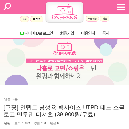
최근 댓글
댓글
문서
최근 문서
네이버 ID로 로그인
회원가입
이용안내
공지
l
l
l
남성 의류
[쿠팡] 언탭트 남성용 빅사이즈 UTPD 테드 스몰
로고 맨투맨 티셔츠 (39,900원/무료)
원팡
조회 수
152
추천 수
0
댓글
0