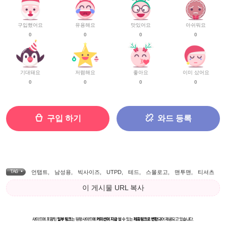
구입했어요
유용해요
맛있어요
아쉬워요
0
0
0
0
기대돼요
저렴해요
좋아요
이미 샀어요
0
0
0
0
구입 하기
와드 등록
TAG •
언탭트
,
남성용
,
빅사이즈
,
UTPD
,
테드
,
스몰로고
,
맨투맨
,
티셔츠
이 게시물 URL 복사