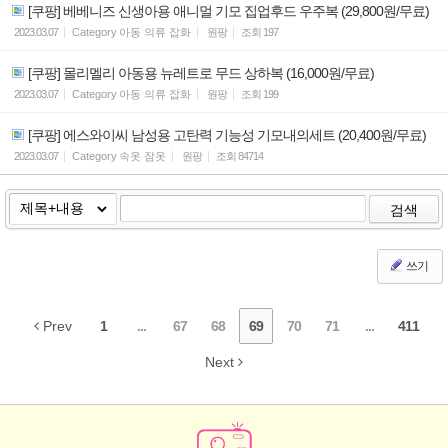
[쿠팡] 베베니즈 신생아용 애니멀 기모 집업후드 우주복 (29,800원/무료)
2023.03.07
Category
아동 의류 잡화
원팡
조회
197
[쿠팡] 몰리멜리 아동용 뉴레트로 무드 상하복 (16,000원/무료)
2023.03.07
Category
아동 의류 잡화
원팡
조회
199
[쿠팡] 에스와이씨 남성용 고탄력 기능성 기모내의세트 (20,400원/무료)
2023.03.07
Category
속옷 잠옷
원팡
조회
84714
검색
쓰기
Prev
1
...
67
68
69
70
71
...
411
Next