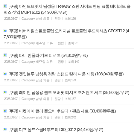
[쿠팡] 마인드브릿지 남성용 TR4WAY 스판 사이드 밴딩 크롭 테이퍼드 슬
랙스 셋업 MUPT6102 (34,900원/무료)
2023.03.07
Category
남성 의류
원팡
조회
199
[쿠팡] 비버리힐스폴로클럽 오리지널 폴로클럽 후드티셔츠 CPG9T12 (4
7,800원/무료)
2023.03.07
Category
캐쥬얼 의류
원팡
조회
215
[쿠팡] 타니 반폴라 기모 티셔츠 (54,810원/무료)
2023.03.07
Category
캐쥬얼 의류
원팡
조회
149
[쿠팡] 겟잇블루 남성용 경량 스탠드 칼라 다운 재킷 (108,040원/무료)
2023.03.07
Category
남성 의류
원팡
조회
193
[쿠팡] 레이먼 남성용 볼드 오버핏 티셔츠 조거팬츠 세트 (35,800원/무료)
2023.03.07
Category
남성 의류
원팡
조회
187
[쿠팡] 마켓에이 컬러 풀오버 후드티 + 팬츠 세트 (33,490원/무료)
2023.03.07
Category
남성 의류
원팡
조회
242
[쿠팡] 디프 올드스쿨R 후드티 DID_0012 (34,470원/무료)