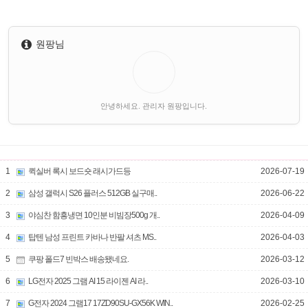
원팡님
안녕하세요. 관리자 원팡입니다.
1
퀵실버 록시 보드숏 래시가드등
2026-07-19
2
삼성 갤럭시 S26 플러스 512GB 실구매..
2026-06-22
3
야심찬 함흥냉면 10인분 비빔장500g 개..
2026-04-09
4
탑텐 남성 프린트 카바나 반팔 셔츠 MS..
2026-04-03
5
쿠팡 폴드7 빈박스 배송됐네요.
2026-03-12
6
LG전자 2025 그램 AI 15 라이젠 AI 라..
2026-03-10
7
G전자 2024 그램17 17ZD90SU-GX56K WIN..
2026-02-25