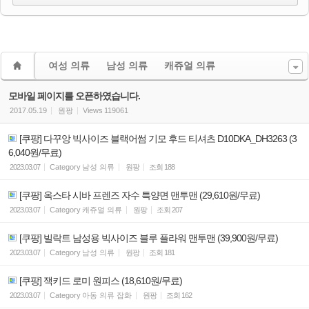
여성 의류
남성 의류
캐쥬얼 의류
모바일 페이지를 오픈하였습니다.
2017.05.19
원팡
Views
119061
[쿠팡] 다꾸앙 빅사이즈 블랙어썸 기모 후드 티셔츠 D10DKA_DH3263 (3
6,040원/무료)
2023.03.07
Category
남성 의류
원팡
조회
188
[쿠팡] 옥스타 시바 프렌즈 자수 특양면 맨투맨 (29,610원/무료)
2023.03.07
Category
캐쥬얼 의류
원팡
조회
207
[쿠팡] 빌락트 남성용 빅사이즈 블루 플라워 맨투맨 (39,900원/무료)
2023.03.07
Category
남성 의류
원팡
조회
181
[쿠팡] 잭키드 로미 원피스 (18,610원/무료)
2023.03.07
Category
아동 의류 잡화
원팡
조회
162