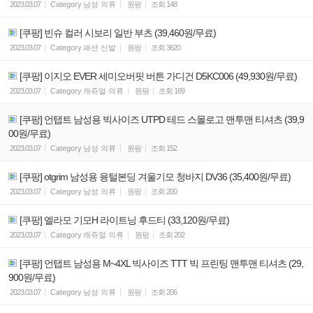
2023.03.07
Category
남성 의류
원팡
조회
148
[쿠팡] 빈슈 컬러 시보리 일반 부츠 (39,460원/무료)
2023.03.07
Category
패션 신발
원팡
조회
3620
[쿠팡] 이지오 EVER 세미오버핏 버튼 가디건 D5KC006 (49,930원/무료)
2023.03.07
Category
캐쥬얼 의류
원팡
조회
169
[쿠팡] 언탭트 남성용 빅사이즈 UTPD 테드 스몰로고 맨투맨 티셔츠 (39,9
00원/무료)
2023.03.07
Category
남성 의류
원팡
조회
152
[쿠팡] otgrim 남성용 융털본딩 겨울기모 청바지 DV36 (35,400원/무료)
2023.03.07
Category
남성 의류
원팡
조회
200
[쿠팡] 엘라모 기모H 라이트닝 후드티 (33,120원/무료)
2023.03.07
Category
캐쥬얼 의류
원팡
조회
202
[쿠팡] 언탭트 남성용 M~4XL 빅사이즈 TTT 빅 프린팅 맨투맨 티셔츠 (29,
900원/무료)
2023.03.07
Category
남성 의류
원팡
조회
206