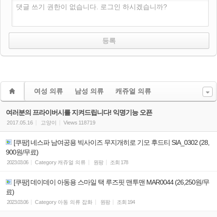
댓글 쓰기 권한이 없습니다. 로그인 하시겠습니까?
여성 의류
남성 의류
캐쥬얼 의류
여러분의 프라이버시를 지켜드립니다! 익명기능 오픈
2017.05.16
고양이
Views
118719
[쿠팡] 네스파 남여공용 빅사이즈 무지개히로 기모 후드티 SIA_0302 (28,
900원/무료)
2023.03.06
Category
캐쥬얼 의류
원팡
조회
178
[쿠팡] 데이데이 아동용 스마일 택 루즈핏 맨투맨 MAR0044 (26,250원/무
료)
2023.03.06
Category
아동 의류 잡화
원팡
조회
194