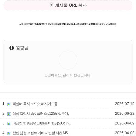
이 게시물 URL 복사
원팡님
안녕하세요. 관리자 원팡입니다.
1
퀵실버 록시 보드숏 래시가드등
2026-07-19
2
삼성 갤럭시 S26 플러스 512GB 실구매..
2026-06-22
3
야심찬 함흥냉면 10인분 비빔장500g 개..
2026-04-09
4
탑텐 남성 프린트 카바나 반팔 셔츠 MS..
2026-04-03