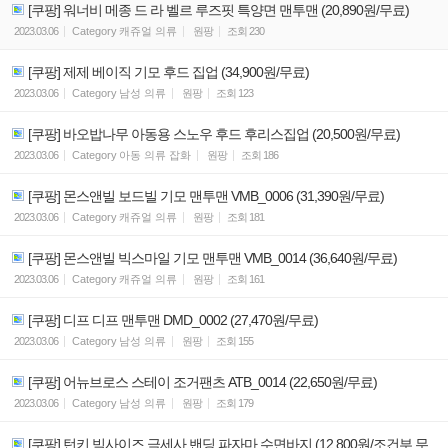
[쿠팡] 워너비 메종 드 라 벨르 루즈핏 특양면 맨투맨 (20,890원/무료)
2023.03.06
Category
캐쥬얼 의류
원팡
조회
230
[쿠팡] 제제 베이직 기모 후드 집업 (34,900원/무료)
2023.03.06
Category
남성 의류
원팡
조회
123
[쿠팡] 바오밥나무 아동용 스노우 후드 후리스집업 (20,500원/무료)
2023.03.06
Category
아동 의류 잡화
원팡
조회
186
[쿠팡] 몬스앤빌 보드빌 기모 맨투맨 VMB_0006 (31,390원/무료)
2023.03.06
Category
캐쥬얼 의류
원팡
조회
181
[쿠팡] 몬스앤빌 빅스마일 기모 맨투맨 VMB_0014 (36,640원/무료)
2023.03.06
Category
캐쥬얼 의류
원팡
조회
161
[쿠팡] 디프 디프 맨투맨 DMD_0002 (27,470원/무료)
2023.03.06
Category
남성 의류
원팡
조회
155
[쿠팡] 어뉴브로스 스테이 조거팬츠 ATB_0014 (22,650원/무료)
2023.03.06
Category
남성 의류
원팡
조회
179
[쿠팡] 턴키 빅사이즈 극세사 밴딩 파자마 수면바지 (12,800원/조건부 무