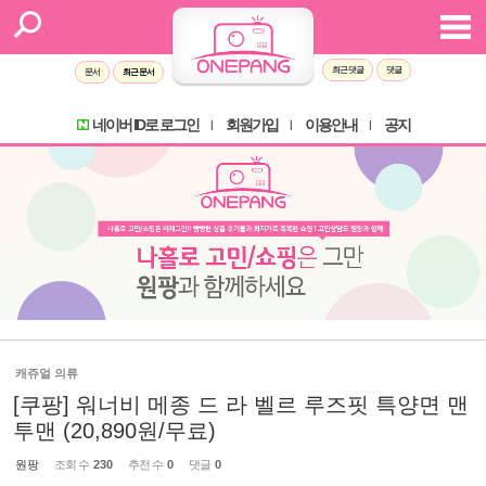
최근 댓글
댓글
문서
최근 문서
네이버 ID로 로그인
회원가입
이용안내
공지
l
l
l
캐쥬얼 의류
[쿠팡] 워너비 메종 드 라 벨르 루즈핏 특양면 맨
투맨 (20,890원/무료)
원팡
조회 수
230
추천 수
0
댓글
0