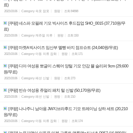
료)
2023.03.06
Category
속옷 잠옷
원팡
조회
84898
[쿠팡] 네스파 모필레 기모 빅사이즈 후드집업 SHO_0015 (37,710원/무
료)
2023.03.06
Category
캐쥬얼 의류
원팡
조회
150
[쿠팡] 마켓A 빅사이즈 임산부 멜빵 바지 점프슈트 (24,040원/무료)
2023.03.06
Category
아동 의류 잡화
원팡
조회
171
[쿠팡] 디아 여성용 뽀글이 스퀘어 양털 기모 안감 뮬 슬리퍼 9cm (29,600
원/무료)
2023.03.06
Category
패션 신발
원팡
조회
273
[쿠팡] 빈슈 여성용 쥬얼리 패치 털 신발 (50,170원/무료)
2023.03.06
Category
패션 신발
원팡
조회
210
[쿠팡] 나나주니 남아용 JW지브라후드 기모 트레이닝 상하 세트 (20,210
원/무료)
2023.03.06
Category
아동 의류 잡화
원팡
조회
174
[쿠팡] 뉴욕꼬맹이 아동용 마블 그루트 맨투맨z 티셔츠 P057 (16,900원/