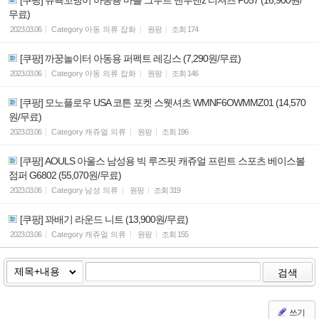
무료)
2023.03.06
Category
아동 의류 잡화
원팡
조회
174
[쿠팡] 까꿍놀이터 아동용 퍼펙트 레깅스 (7,290원/무료)
2023.03.06
Category
아동 의류 잡화
원팡
조회
146
[쿠팡] 모노플로우 USA 코튼 포켓 스웻셔츠 WMNF6OWMMZ01 (14,570
원/무료)
2023.03.06
Category
캐쥬얼 의류
원팡
조회
196
[쿠팡] AOULS 아울스 남성용 빅 루즈핏 캐쥬얼 프린트 스포츠 베이스볼
점퍼 G6802 (55,070원/무료)
2023.03.06
Category
남성 의류
원팡
조회
319
[쿠팡] 꽈배기 라운드 니트 (13,900원/무료)
2023.03.06
Category
캐쥬얼 의류
원팡
조회
155
검색
쓰기