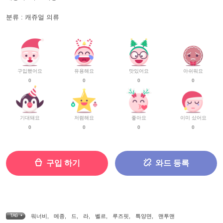
분류 : 캐쥬얼 의류
구입했어요
유용해요
맛있어요
아쉬워요
0
0
0
0
기대돼요
저렴해요
좋아요
이미 샀어요
0
0
0
0
구입 하기
와드 등록
TAG •
워너비
,
메종
,
드
,
라
,
벨르
,
루즈핏
,
특양면
,
맨투맨