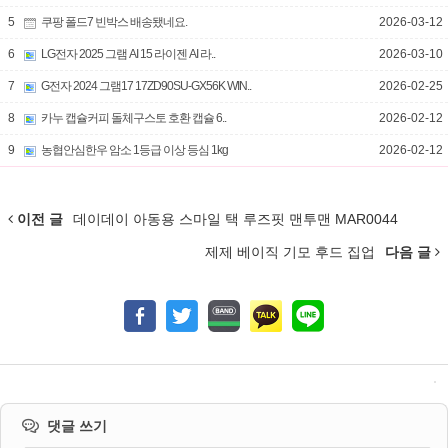
5
쿠팡 폴드7 빈박스 배송됐네요.
2026-03-12
6
LG전자 2025 그램 AI 15 라이젠 AI 라..
2026-03-10
7
G전자 2024 그램17 17ZD90SU-GX56K WIN..
2026-02-25
8
카누 캡슐커피 돌체구스토 호환 캡슐 6..
2026-02-12
9
농협안심한우 암소 1등급 이상 등심 1kg
2026-02-12
이전 글
데이데이 아동용 스마일 택 루즈핏 맨투맨 MAR0044
제제 베이직 기모 후드 집업
다음 글
댓글 쓰기