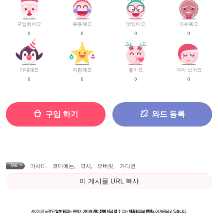
구입했어요
유용해요
맛있어요
아쉬워요
0
0
0
0
기대돼요
저렴해요
좋아요
이미 샀어요
0
0
0
0
구입 하기
와드 등록
TAG •
머시따
,
코디에는
,
역시
,
오버핏
,
가디건
이 게시물 URL 복사