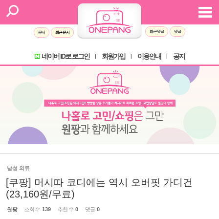
최근 댓글
댓글
문서
최근 문서
네이버 ID로 로그인
회원가입
이용안내
공지
l
l
l
남성 의류
[쿠팡] 머시따 코디에는 역시 오버핏 가디건
(23,160원/무료)
원팡
조회 수
139
추천 수
0
댓글
0