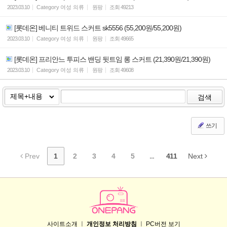
2023.03.10
Category
여성 의류
원팡
조회
49213
[롯데온] 베니티 트위드 스커트 sk5556 (55,200원/55,200원)
2023.03.10
Category
여성 의류
원팡
조회
49665
[롯데온] 프리안느 투피스 밴딩 뒷트임 롱 스커트 (21,390원/21,390원)
2023.03.10
Category
여성 의류
원팡
조회
49608
검색
쓰기
Prev
1
2
3
4
5
...
411
Next
사이트소개
ㅣ
개인정보 처리방침
ㅣ
PC버전 보기