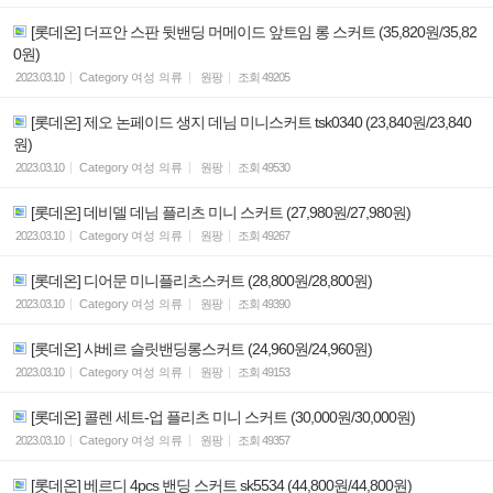
[롯데온] 더프안 스판 뒷밴딩 머메이드 앞트임 롱 스커트 (35,820원/35,82
0원)
2023.03.10
Category
여성 의류
원팡
조회
49205
[롯데온] 제오 논페이드 생지 데님 미니스커트 tsk0340 (23,840원/23,840
원)
2023.03.10
Category
여성 의류
원팡
조회
49530
[롯데온] 데비델 데님 플리츠 미니 스커트 (27,980원/27,980원)
2023.03.10
Category
여성 의류
원팡
조회
49267
[롯데온] 디어문 미니플리츠스커트 (28,800원/28,800원)
2023.03.10
Category
여성 의류
원팡
조회
49390
[롯데온] 샤베르 슬릿밴딩롱스커트 (24,960원/24,960원)
2023.03.10
Category
여성 의류
원팡
조회
49153
[롯데온] 콜렌 세트-업 플리츠 미니 스커트 (30,000원/30,000원)
2023.03.10
Category
여성 의류
원팡
조회
49357
[롯데온] 베르디 4pcs 밴딩 스커트 sk5534 (44,800원/44,800원)