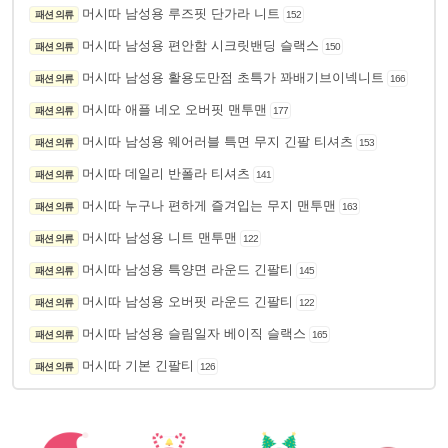
머시따 남성용 루즈핏 단가라 니트
패션 의류
152
머시따 남성용 편안함 시크릿밴딩 슬랙스
패션 의류
150
머시따 남성용 활용도만점 초특가 꽈배기브이넥니트
패션 의류
166
머시따 애플 네오 오버핏 맨투맨
패션 의류
177
머시따 남성용 웨어러블 특면 무지 긴팔 티셔츠
패션 의류
153
머시따 데일리 반폴라 티셔츠
패션 의류
141
머시따 누구나 편하게 즐겨입는 무지 맨투맨
패션 의류
163
머시따 남성용 니트 맨투맨
패션 의류
122
머시따 남성용 특양면 라운드 긴팔티
패션 의류
145
머시따 남성용 오버핏 라운드 긴팔티
패션 의류
122
머시따 남성용 슬림일자 베이직 슬랙스
패션 의류
165
머시따 기본 긴팔티
패션 의류
126