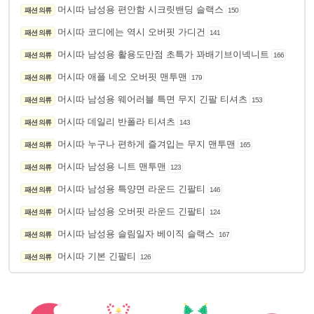
머시따 남성용 편안함 시크릿밴딩 슬랙스
패션 의류
150
머시따 코디에는 역시 오버핏 가디건
패션 의류
141
머시따 남성용 활용도만점 초특가 꽈배기브이넥니트
패션 의류
166
머시따 애플 네오 오버핏 맨투맨
패션 의류
179
머시따 남성용 웨어러블 특면 무지 긴팔 티셔츠
패션 의류
153
머시따 데일리 반폴라 티셔츠
패션 의류
143
머시따 누구나 편하게 즐겨입는 무지 맨투맨
패션 의류
165
머시따 남성용 니트 맨투맨
패션 의류
123
머시따 남성용 특양면 라운드 긴팔티
패션 의류
146
머시따 남성용 오버핏 라운드 긴팔티
패션 의류
124
머시따 남성용 슬림일자 베이직 슬랙스
패션 의류
167
머시따 기본 긴팔티
패션 의류
126