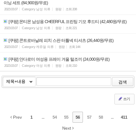
이닝 세트 (84,900원/무료)
2023.03.07
Category
남성 의류
원팡
조회
208
[쿠팡] 몬티몬 남성용 CHEERFUL 프린팅 기모 후드티 (42,480원/무료)
2023.03.07
Category
남성 의류
원팡
조회
221
[쿠팡] 콘트로바날레 피치 스판 터틀넥 티셔츠 (26,440원/무료)
2023.03.07
Category
캐쥬얼 의류
원팡
조회
144
[쿠팡] 안다로미 여성용 프레이 겨울 털조끼 (24,000원/무료)
2023.03.07
Category
여성 의류
원팡
조회
210
검색
쓰기
Prev
1
...
54
55
56
57
58
...
411
Next