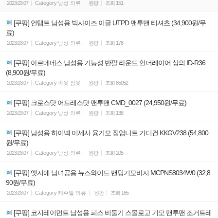
2023.03.07
Category
남성 의류
원팡
조회
151
[쿠팡] 언탭트 남성용 빅사이즈 이글 UTPD 맨투맨 티셔츠 (34,900원/무
료)
2023.03.07
Category
남성 의류
원팡
조회
178
[쿠팡] 아르메데스 남성용 기능성 반팔 라운드 언더레이어 상의 ID-R36
(8,900원/무료)
2023.03.07
Category
속옷 잠옷
원팡
조회
85052
[쿠팡] 크로스닷 어드레스닷 맨투맨 CMD_0027 (24,950원/무료)
2023.03.07
Category
남성 의류
원팡
조회
138
[쿠팡] 남성용 하이넥 미세사 융기모 집업니트 가디건 KKGV238 (54,800
원/무료)
2023.03.07
Category
남성 의류
원팡
조회
205
[쿠팡] 엣지애 남녀공용 뉴즈와이드 밴딩기모바지 MCPNS8034W0 (32,8
90원/무료)
2023.03.07
Category
캐쥬얼 의류
원팡
조회
165
[쿠팡] 코지레이먼트 남성용 피스 비둘기 스몰로고 기모 맨투맨 조거트레