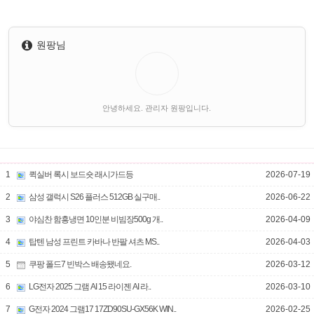
원팡님
안녕하세요. 관리자 원팡입니다.
1
퀵실버 록시 보드숏 래시가드등
2026-07-19
2
삼성 갤럭시 S26 플러스 512GB 실구매..
2026-06-22
3
야심찬 함흥냉면 10인분 비빔장500g 개..
2026-04-09
4
탑텐 남성 프린트 카바나 반팔 셔츠 MS..
2026-04-03
5
쿠팡 폴드7 빈박스 배송됐네요.
2026-03-12
6
LG전자 2025 그램 AI 15 라이젠 AI 라..
2026-03-10
7
G전자 2024 그램17 17ZD90SU-GX56K WIN..
2026-02-25