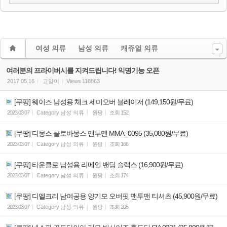
여성 의류
남성 의류
캐쥬얼 의류
여러분의 프라이버시를 지켜드립니다! 익명기능 오픈
2017.05.16
고양이
Views
118863
[쿠팡] 웨이즈 남성용 체크 세미오버 블레이저 (149,150원/무료)
2023.03.07
Category
남성 의류
원팡
조회
152
[쿠팡] 디몽스 클로바몽스 맨투맨 MMA_0095 (35,080원/무료)
2023.03.07
Category
남성 의류
원팡
조회
166
[쿠팡] 타운클로 남성용 리메인 밴딩 슬랙스 (16,900원/무료)
2023.03.07
Category
남성 의류
원팡
조회
174
[쿠팡] 디엘크리 남여공용 양기모 오버핏 맨투맨 티셔츠 (45,900원/무료)
2023.03.07
Category
남성 의류
원팡
조회
205