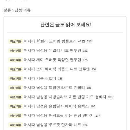
분류 : 남성 의류
관련된 글도 읽어 보세요!
머시따 16컬러 오버핏 링클프리 셔츠
패션 의류
213
머시따 남성용 데일리 니트 맨투맨
패션 의류
151
머시따 세미 오버핏 특양면 맨투맨
패션 의류
175
머시따 조이 베이직 라운드 니트 맨투맨
패션 의류
152
머시따 기본 긴팔티
패션 의류
138
머시따 남성용 특양면 라운드 긴팔티
패션 의류
181
머시따 남성용 사방슬라브 히든 밴딩 기모 청바지
패션 의류
180
머시따 남성용 슬림일자 베이직 슬랙스
패션 의류
180
머시따 남성용 퍼펙트핏 히든 밴딩 면바지
패션 의류
177
머시따 남성용 루즈핏 단가라 니트
패션 의류
154