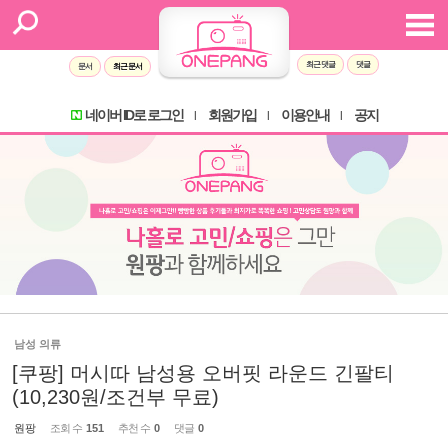
최근 댓글
댓글
문서
최근 문서
네이버 ID로 로그인
회원가입
이용안내
공지
l
l
l
남성 의류
[쿠팡] 머시따 남성용 오버핏 라운드 긴팔티
(10,230원/조건부 무료)
원팡
조회 수
151
추천 수
0
댓글
0