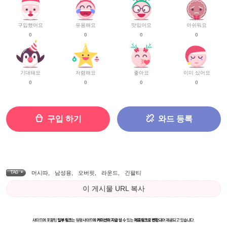
구입했어요
유용해요
맛있어요
아쉬워요
0
0
0
0
기대돼요
저렴해요
좋아요
이미 샀어요
0
0
0
0
구입 하기
와드 등록
TAG •
머시따
,
남성용
,
오버핏
,
라운드
,
긴팔티
이 게시물 URL 복사