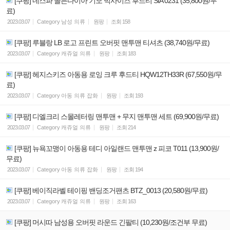
[쿠팡] 네스파 골든다이아 기모 빅사이즈 후드티 SIA 0231 (35,800원/무
료)
2023.03.07
Category
남성 의류
원팡
조회
158
[쿠팡] 루블랑 LB 로고 프린트 오버핏 맨투맨 티셔츠 (38,740원/무료)
2023.03.07
Category
캐쥬얼 의류
원팡
조회
183
[쿠팡] 헤지스키즈 아동용 로잉 크루 후드티 HQW12TH33R (67,550원/무
료)
2023.03.07
Category
아동 의류 잡화
원팡
조회
193
[쿠팡] 디엘크리 스몰레터링 맨투맨 + 무지 맨투맨 세트 (69,900원/무료)
2023.03.07
Category
캐쥬얼 의류
원팡
조회
214
[쿠팡] 뉴욕꼬맹이 아동용 테디 아일랜드 맨투맨 z 피코 T011 (13,900원/
무료)
2023.03.07
Category
아동 의류 잡화
원팡
조회
194
[쿠팡] 베이직라벨 테이핑 밴딩조거팬츠 BTZ_0013 (20,580원/무료)
2023.03.07
Category
캐쥬얼 의류
원팡
조회
163
[쿠팡] 머시따 남성용 오버핏 라운드 긴팔티 (10,230원/조건부 무료)