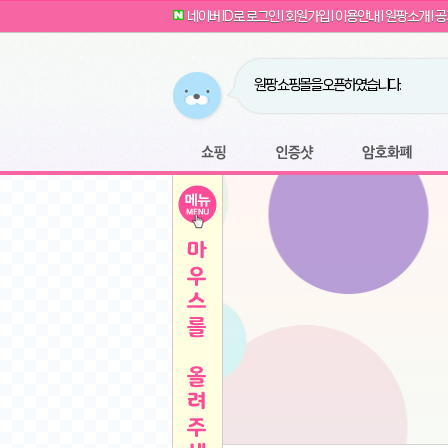
G전자 2024 그램17 17ZD90SU-GX56K 
귀여운 토끼 팡이 이모티콘 출시 안내
네이버 ID로 로그인
l
회원가입
l
이용안내
l
원팡소개
l
공
카누 캡슐커피 돌체구스토 호환 캡슐 6종 48
툴리 비트코인 방송 단톡방 링크
농협안심한우 암소 1등급 이상 등심 1kg
- 원팡
당도선별과 고당도 제주 레드향 1.5kg 소과 외
원팡 쇼핑몰을 오픈하였습니다.
버거킹 불고기와퍼+콜라R+너겟킹4조각
- 원
원팡사이트는 웹 마이닝을 진행하지 않습
디센느 태블릿 거치대 침대 스텐드
- 원팡
전자여자 친구 기능을 도입하였습니다.
*1
마타스튜디오 T1 태블릿 침대 거치대 스텐드
-
쇼핑
인증샷
암호화폐
Sobergo 스마트 윈도우 로봇 청소기 3세대 
툴리 도네이션 전자여친 + 후원하기
*2
잠실 롯데월드 어드벤처 자유 이용권
- 원팡
모바일 페이지를 오픈하였습니다.
아메리칸스탠다드 아쿠아2 비데 IPX7 방수 
방수 비데 FULL스텐노즐 IPX5 방수형 전자
스티커 기능을 새롭게 오픈 하였습니다.
*1
단
QCY Crossky C50 오픈 이어 블루투스 이
여러분의 프라이버시를 지켜드립니다! 익
축
MUCAI 휴대용 14인치 포터블 디스플레이
- 
픈
원팡 오픈 기념! 문화상품권 증정 이벤트
HISENSE 4K UHD QLED 85인치 85Q6
키
LG전자 울트라PC 15U50T-GR3CK
- 원팡
/
짜파게티 10봉
- 원팡
돌체구스토 커피머신 지니오S +머그325ml+
빠
김해 롯데 워터파크 하이3 종일권
- 원팡