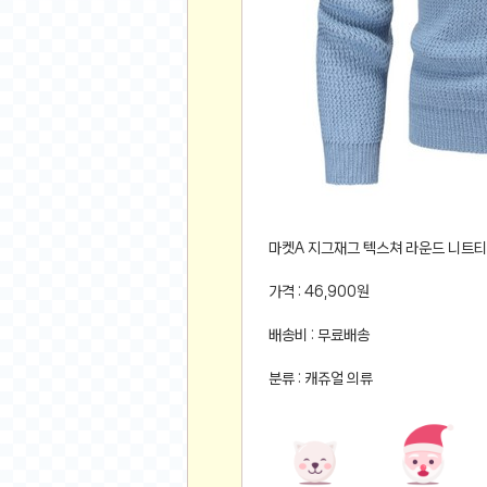
먹거리 인증샷
쇼핑 인증샷
그림 인증샷
뽑기 인증샷
여행 인증샷
디지털 기기 인증샷
소프트웨어 인증샷
공연 인증샷
요리 인증샷
마켓A 지그재그 텍스쳐 라운드 니트티
신차 인증샷
가격 : 46,900원
암호화폐
배송비 : 무료배송
암호화폐
분류 : 캐쥬얼 의류
코인원(Coinone)
바이낸스(Binance)
바이비트(Bybit)
비트멕스(BitMex)