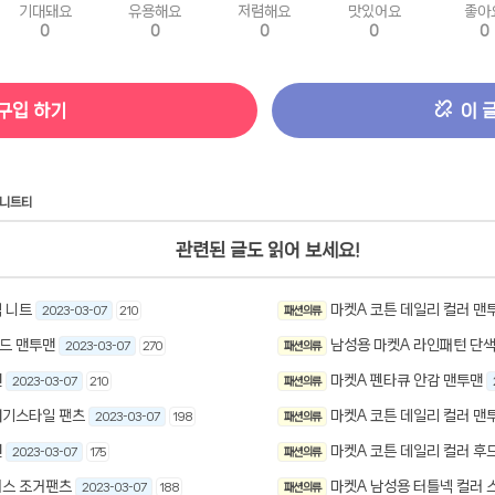
기대돼요
유용해요
저렴해요
맛있어요
좋아
0
0
0
0
0
구입 하기
이 
니트티
관련된 글도 읽어 보세요!
 니트
마켓A 코튼 데일리 컬러 맨
2023-03-07
210
패션 의류
드 맨투맨
남성용 마켓A 라인패턴 단색
2023-03-07
270
패션 의류
맨
마켓A 펜타큐 안감 맨투맨
2023-03-07
210
패션 의류
배기스타일 팬츠
마켓A 코튼 데일리 컬러 맨
2023-03-07
198
패션 의류
맨
마켓A 코튼 데일리 컬러 후
2023-03-07
175
패션 의류
러스 조거팬츠
마켓A 남성용 터틀넥 컬러 
2023-03-07
188
패션 의류