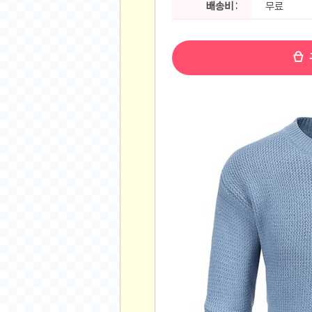
배송비 :
무료
공지사항
알리 15.6 인치 터치 스크린 휴대용 포터블 모니
하이트 제로 0.00, 350ml, 24캔
- 원팡
R
경조사용 검정색 사계절 스판 정장 수트
- 원팡
랜덤 글 보기
원할머니 명품 육개장 600g 10팩
- 원팡
BEELINK 비링크 EQR6 ADM R7-7735
수박바 제로 스크류바 제로 죠스바 제로 각 10
AJAZZ AK35I V3 무선 기계식 키보드 멀티 
쇼핑
부르르 제로콜라, 190ml, 30개
- 원팡
삼성전자 삼성 갤럭시 핏3 Fit3
- 원팡
알뜰 쇼핑
해외쇼핑
패션 의류
특가 휴대폰
오프라인 특가
인증샷
맛집 인증샷