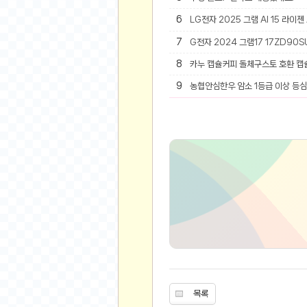
6
LG전자 2025 그램 AI 15 라이젠
유머
7
G전자 2024 그램17 17ZD90SU
베스트 유머
8
카누 캡슐커피 돌체구스토 호환 캡
유머 게시판
9
농협안심한우 암소 1등급 이상 등심 
스포츠
축구
야구
농구
골프
낚시
자전거
당구
볼링
수영
스키&보드
목록