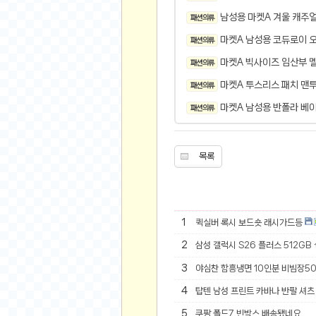
오버워치
남성용 마켓A 겨울 캐주얼
패션 의류
재테크
마켓A 남성용 코듀로이 
패션 의류
요청 게시판
마켓A 빅사이즈 임산부 
패션 의류
공지사항
주식
마켓A 투스리스 패치 맨
패션 의류
스티커 환전소
마켓A 남성용 반폴라 베
패션 의류
등업 안내
원팡 홍보 이벤트
목록
음악
익명
익명 게시판
1
퀵실버 록시 보드숏 래시가드등
고민 게시판
2
삼성 갤럭시 S26 플러스 512GB
결정 장애
3
야심찬 함흥냉면 10인분 비빔장5
정치 토론
4
탑텐 남성 프린트 카바나 반팔 셔츠 
일기장
연애 게시판
5
쿠팡 폴드7 빈박스 배송됐네요.