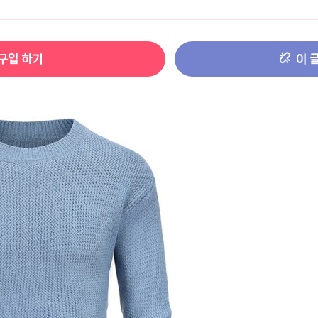
터 ADS-IPS FHD
- 원팡
구입 하기
이 
HS 미니PC 컴퓨터 베어본
- 원팡
[ 1 ]
개씩 30개
- 원팡
노브 104키 풀배열
- 원팡