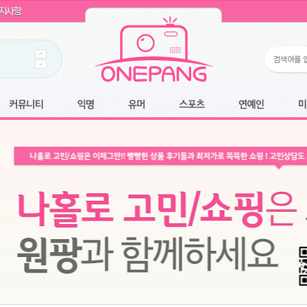
WIN11 16GB램
- 원팡
지사항
개입 골라담기
- 원팡
 로얄과
- 원팡
팡
니다.
*1
 원팡
커뮤니티
익명
유머
스포츠
연예인
미용
6.2cm 울트라 슬림/5600PA 흡입/인터랙티브/한국어 어댑터 및 사용 설명서
- 원팡
필터없는 직수형 건조기능 있음
- 원팡
식비데 코나에코홈 CONA-3000
- 원팡
어폰
- 원팡
명기능 오
원팡
N
- 원팡
쿠션담요+텀블러400ml
- 원팡