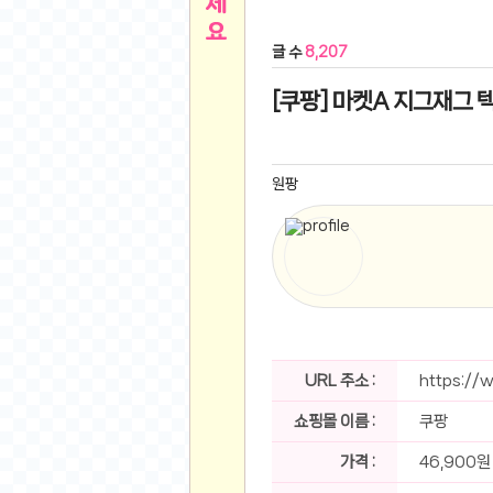
른
용인 캐리비안베이 워터파크 이용권
- 원팡
글 수
8,207
아디제로 보스턴 12 JQ2552 러닝화
- 원팡
메
QCY C30S 방수 오픈이어 블루투스 6.0 무
[쿠팡] 마켓A 지그재그 텍
뉴
LG전자 Full HD PC 모니터 24MS500 10
(버거킹) 와퍼+코카콜라(R)+21치즈스틱
- 원
1
버거킹 불고기와퍼주니어+콰치와퍼주니어+코카
원팡
알뜰 쇼핑
K2 씬에어 오리지널 25SS 역시즌 남여 씬에
스테비아 방울 토마토 2kg
- 원팡
2
발리 자유여행 꾸따 솔리아 르기안 5일 or 6일
해외쇼핑
인도모크샤 인센스스틱 400스틱
- 원팡
한우 우삼겹 1 kg
- 원팡
3
산더미 소고기 등심세트 1kg 토시+부채+갈비
맛집 인증샷
에이수스 2024 TUF 게이밍 A16 라이젠9 라
URL 주소 :
https://
B
필터 없는 트레비 방수비데 UB-1000 자가설
쇼핑몰 이름 :
쿠팡
베스트 유머
SD 카드 EMMC 연결 pcb 선
- 원팡
암바사 제로 345ml, 24개
- 원팡
가격 :
46,900원
N
빨간 사과 5kg (24-26과내외)
- 원팡