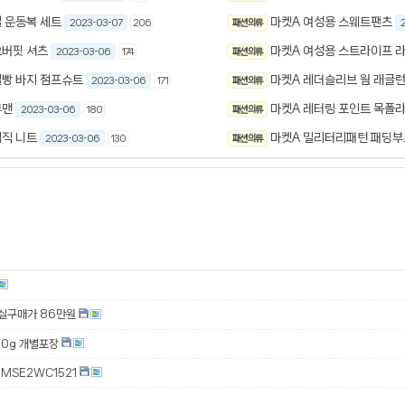
 운동복 세트
마켓A 여성용 스웨트팬츠
2023-03-07
206
패션 의류
2
오버핏 셔츠
마켓A 여성용 스트라이프 라
2023-03-06
174
패션 의류
멜빵 바지 점프슈트
마켓A 레더슬리브 웜 래글런
2023-03-06
171
패션 의류
투맨
마켓A 레터링 포인트 목폴라
2023-03-06
180
패션 의류
이직 니트
마켓A 밀리터리패턴 패딩부
2023-03-06
130
패션 의류
 실구매가 86만원
00g 개별포장
MSE2WC1521