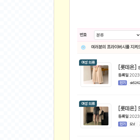
스쿠버 다이빙
윈드서핑&서핑
연예인
가수
번호
배우
여러분의 프라이버시를 지켜드
드라마
영화
여성 의류
해외 가수
등록일
2023
해외 배우
인기
sk524
미용
뷰티
여성 의류
화장품
패션
등록일
2023
인기
도닛
네일아트
다이어트