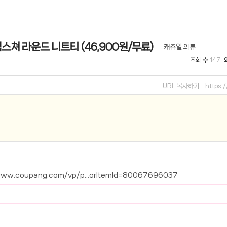
선 이어폰 러닝
- 원팡
스쳐 라운드 니트티 (46,900원/무료)
캐쥬얼 의류
0hz
- 원팡
조회 수
147
팡
콜라(L)+프렌치프라이(L)
- 원팡
URL 복사하기 -
https:
어 오리지널 KMW23551 KWW23552
- 원팡
 호텔 조식 왕복픽업 까지
- 원팡
+우삼겹 등
- 원팡
이젠 7000 시리즈 지포스 RTX 4060 FA607PV-QT076
- 원팡
www.coupang.com/vp/p...orItemId=80067696037
치
- 원팡