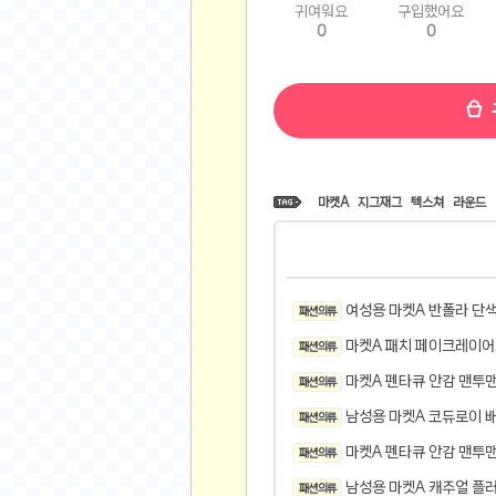
귀여워요
구입했어요
비트소닉(Bitsonic)
0
0
후오비(Huobi)
지렁이 게임
고팍스(GoPax)
커뮤니티
자유 게시판
마켓A
지그재그
텍스쳐
라운드
가상 화폐
스폐셜 게시판
심리 테스트
여성용 마켓A 반폴라 단색
패션 의류
집 꾸미기
마켓A 패치 페이크레이어
패션 의류
지식 노하우
반려 동물
마켓A 펜타큐 안감 맨투
패션 의류
애니메이션
남성용 마켓A 코듀로이 
패션 의류
자취 게시판
마켓A 펜타큐 안감 맨투
패션 의류
리그오브레전드
남성용 마켓A 캐주얼 플
패션 의류