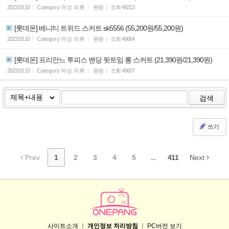
2023.03.10
Category
여성 의류
원팡
조회
49213
[롯데온] 베니티 트위드 스커트 sk5556 (55,200원/55,200원)
2023.03.10
Category
여성 의류
원팡
조회
49664
[롯데온] 프리안느 투피스 밴딩 뒷트임 롱 스커트 (21,390원/21,390원)
2023.03.10
Category
여성 의류
원팡
조회
49607
검색
쓰기
Prev
1
2
3
4
5
...
411
Next
사이트소개
ㅣ
개인정보 처리방침
ㅣ
PC버전 보기