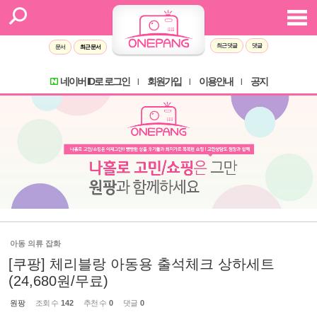
최근 댓글
댓글
문서
최근 문서
네이버 ID로 로그인
회원가입
이용안내
공지
l
l
l
아동 의류 잡화
[쿠팡] 체리블랑 아동용 출석체크 상하세트
(24,680원/무료)
원팡
조회 수
142
추천 수
0
댓글
0