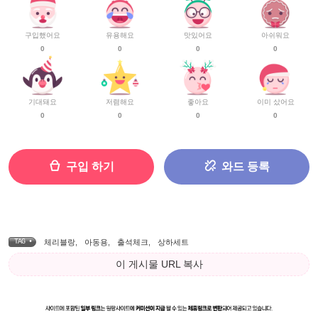
구입했어요
유용해요
맛있어요
아쉬워요
0
0
0
0
기대돼요
저렴해요
좋아요
이미 샀어요
0
0
0
0
구입 하기
와드 등록
TAG •
체리블랑
,
아동용
,
출석체크
,
상하세트
이 게시물 URL 복사