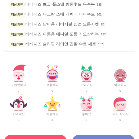
베베니즈 뽀글 풀스냅 방한후드 우주복
패션 의류
133
베베니즈 나그랑 소매 캐릭터 바디수트
패션 의류
161
베베니즈 남아용 리버서블 집업 도톰자켓
패션 의류
95
베베니즈 아동용 애니멀 도톰 기모상하복
패션 의류
127
베베니즈 슬리핑 라이언 긴팔 수트 세트
패션 의류
157
구입했어요
유용해요
맛있어요
아쉬워요
0
0
0
0
기대돼요
저렴해요
좋아요
이미 샀어요
0
0
0
0