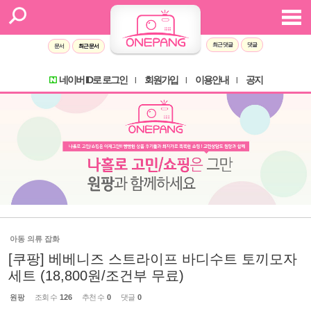
최근 댓글
댓글
문서
최근 문서
네이버 ID로 로그인
회원가입
이용안내
공지
l
l
l
아동 의류 잡화
[쿠팡] 베베니즈 스트라이프 바디수트 토끼모자
세트 (18,800원/조건부 무료)
원팡
조회 수
126
추천 수
0
댓글
0