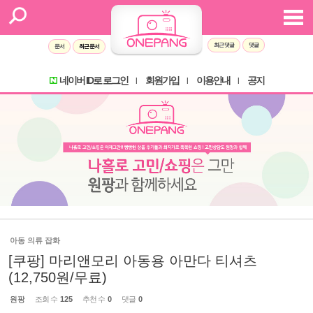
최근 댓글
댓글
문서
최근 문서
네이버 ID로 로그인
회원가입
이용안내
공지
l
l
l
아동 의류 잡화
[쿠팡] 마리앤모리 아동용 아만다 티셔츠
(12,750원/무료)
원팡
조회 수
125
추천 수
0
댓글
0