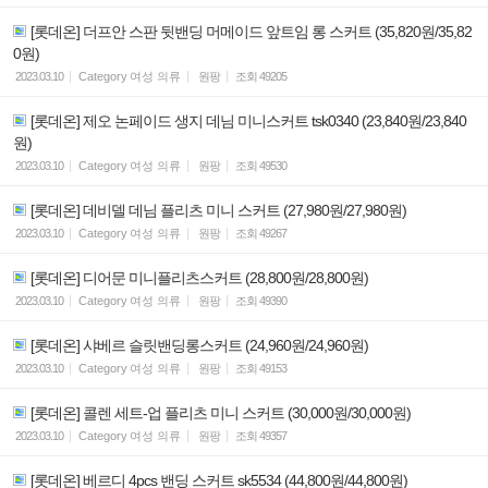
[롯데온] 더프안 스판 뒷밴딩 머메이드 앞트임 롱 스커트 (35,820원/35,82
0원)
2023.03.10
Category
여성 의류
원팡
조회
49205
[롯데온] 제오 논페이드 생지 데님 미니스커트 tsk0340 (23,840원/23,840
원)
2023.03.10
Category
여성 의류
원팡
조회
49530
[롯데온] 데비델 데님 플리츠 미니 스커트 (27,980원/27,980원)
2023.03.10
Category
여성 의류
원팡
조회
49267
[롯데온] 디어문 미니플리츠스커트 (28,800원/28,800원)
2023.03.10
Category
여성 의류
원팡
조회
49390
[롯데온] 샤베르 슬릿밴딩롱스커트 (24,960원/24,960원)
2023.03.10
Category
여성 의류
원팡
조회
49153
[롯데온] 콜렌 세트-업 플리츠 미니 스커트 (30,000원/30,000원)
2023.03.10
Category
여성 의류
원팡
조회
49357
[롯데온] 베르디 4pcs 밴딩 스커트 sk5534 (44,800원/44,800원)