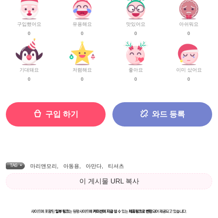
구입했어요
유용해요
맛있어요
아쉬워요
0
0
0
0
기대돼요
저렴해요
좋아요
이미 샀어요
0
0
0
0
구입 하기
와드 등록
TAG •
마리앤모리
,
아동용
,
아만다
,
티셔츠
이 게시물 URL 복사