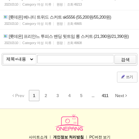
2023.03.10
Category
여성 의류
원팡
조회
49213
[롯데온] 베니티 트위드 스커트 sk5556 (55,200원/55,200원)
2023.03.10
Category
여성 의류
원팡
조회
49665
[롯데온] 프리안느 투피스 밴딩 뒷트임 롱 스커트 (21,390원/21,390원)
2023.03.10
Category
여성 의류
원팡
조회
49608
검색
쓰기
Prev
1
2
3
4
5
...
411
Next
사이트소개
ㅣ
개인정보 처리방침
ㅣ
PC버전 보기