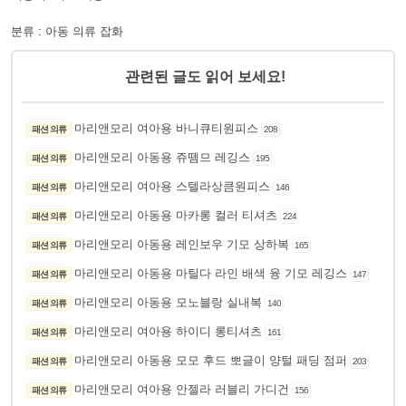
분류 : 아동 의류 잡화
관련된 글도 읽어 보세요!
마리앤모리 여아용 바니큐티원피스
패션 의류
208
마리앤모리 아동용 쥬뗌므 레깅스
패션 의류
195
마리앤모리 여아용 스텔라상큼원피스
패션 의류
146
마리앤모리 아동용 마카롱 컬러 티셔츠
패션 의류
224
마리앤모리 아동용 레인보우 기모 상하복
패션 의류
165
마리앤모리 아동용 마틸다 라인 배색 융 기모 레깅스
패션 의류
147
마리앤모리 아동용 모노블랑 실내복
패션 의류
140
마리앤모리 여아용 하이디 롱티셔츠
패션 의류
161
마리앤모리 아동용 모모 후드 뽀글이 양털 패딩 점퍼
패션 의류
203
마리앤모리 여아용 안젤라 러블리 가디건
패션 의류
156