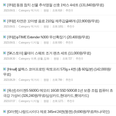
[쿠팡] 동원 참치 선물 추석명절 선호 1박스 4세트 (131,840원/무료)
2023.09.01
Category
먹거리
원팡
조회
818
추천
0
[쿠팡] 자연은 꼬마병 음료 210일 제주감귤48개 (22,800원/무료)
2023.09.01
Category
먹거리
원팡
조회
1051
추천
0
[쿠팡] ipTIME Extender N300 무선확장기 (20,400원/무료)
2023.09.01
Category
디지털
원팡
조회
930
추천
0
[SK스토아] 올데이 스웨트 조거 팬츠 세트 (11,000원/무료)
2023.08.30
Category
의류,생활,잡화
원팡
조회
727
추천
0
[Hmall] 셀렉스 코어프로틴 락토프리 570g x 4캔 (총 60일분) (142,000원/
무료)
2023.08.29
Category
먹거리
원팡
조회
799
추천
0
[옥션] 라이젠5 5600G 메모리 16GB SSD 500GB 1년 보증 조립 컴퓨터 초
극강 가성비 (326,240원/무료/삼성카드,현대카드,롯데카드)
2023.07.07
Category
디지털
원팡
조회
1271
추천
0
[G마켓] 나랑드사이다 제로 345ml 24캔(뚱캔) (9,690원/무료/하나/국민)