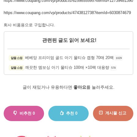
https://www.coupang.com/vp/products/6259855595?itemId=12739481390
https://www.coupang.com/vp/products/4743812738?itemId=6030874679
회사 비품용으로 구입합니다.
관련된 글도 읽어 보세요!
베베앙 프리미엄 골드 아기 물티슈 캡형 70매 20팩
알뜰 쇼핑
1029
깨끗한 엠보싱 아기 물티슈 100매 ×10팩 대용량
알뜰 쇼핑
578
글이 재밌거나 유용하다면
좋아요
를 눌러주세요.
게시물 신고
비추천
0
추천
0