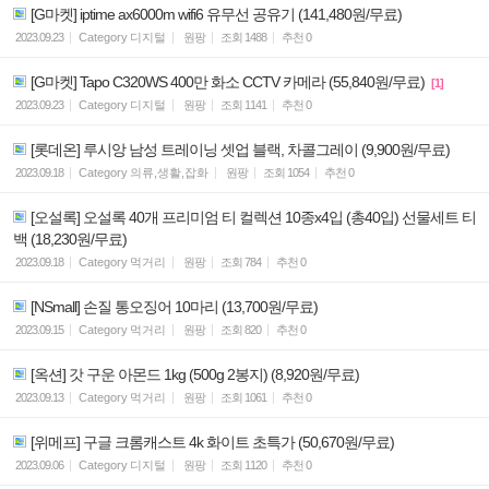
[G마켓] iptime ax6000m wifi6 유무선 공유기 (141,480원/무료)
2023.09.23
Category
디지털
원팡
조회
1488
추천
0
[G마켓] Tapo C320WS 400만 화소 CCTV 카메라 (55,840원/무료)
[1]
2023.09.23
Category
디지털
원팡
조회
1141
추천
0
[롯데온] 루시앙 남성 트레이닝 셋업 블랙, 차콜그레이 (9,900원/무료)
2023.09.18
Category
의류,생활,잡화
원팡
조회
1054
추천
0
[오설록] 오설록 40개 프리미엄 티 컬렉션 10종x4입 (총40입) 선물세트 티
백 (18,230원/무료)
2023.09.18
Category
먹거리
원팡
조회
784
추천
0
[NSmall] 손질 통오징어 10마리 (13,700원/무료)
2023.09.15
Category
먹거리
원팡
조회
820
추천
0
[옥션] 갓 구운 아몬드 1kg (500g 2봉지) (8,920원/무료)
2023.09.13
Category
먹거리
원팡
조회
1061
추천
0
[위메프] 구글 크롬캐스트 4k 화이트 초특가 (50,670원/무료)
2023.09.06
Category
디지털
원팡
조회
1120
추천
0