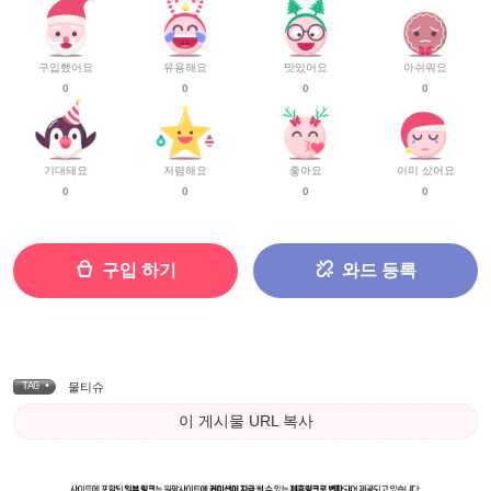
구입했어요
유용해요
맛있어요
아쉬워요
0
0
0
0
기대돼요
저렴해요
좋아요
이미 샀어요
0
0
0
0
구입 하기
와드 등록
TAG •
물티슈
이 게시물 URL 복사