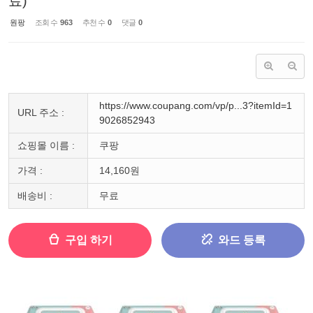
료)
원팡
조회 수
963
추천 수
0
댓글
0
https://www.coupang.com/vp/p...3?itemId=1
URL 주소 :
9026852943
쇼핑몰 이름 :
쿠팡
가격 :
14,160원
배송비 :
무료
구입 하기
와드 등록