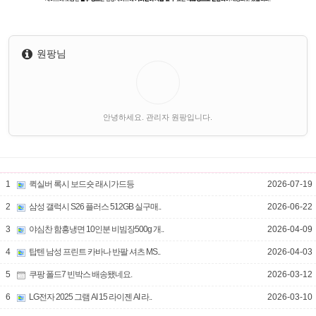
원팡님
안녕하세요. 관리자 원팡입니다.
1
퀵실버 록시 보드숏 래시가드등
2026-07-19
2
삼성 갤럭시 S26 플러스 512GB 실구매..
2026-06-22
3
야심찬 함흥냉면 10인분 비빔장500g 개..
2026-04-09
4
탑텐 남성 프린트 카바나 반팔 셔츠 MS..
2026-04-03
5
쿠팡 폴드7 빈박스 배송됐네요.
2026-03-12
6
LG전자 2025 그램 AI 15 라이젠 AI 라..
2026-03-10