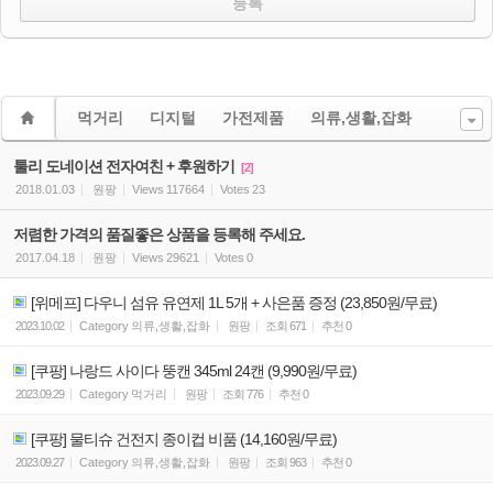
먹거리
디지털
가전제품
의류,생활,잡화
툴리 도네이션 전자여친 + 후원하기
[2]
2018.01.03
원팡
Views
117664
Votes
23
저렴한 가격의 품질좋은 상품을 등록해 주세요.
2017.04.18
원팡
Views
29621
Votes
0
[위메프] 다우니 섬유 유연제 1L 5개 + 사은품 증정 (23,850원/무료)
2023.10.02
Category
의류,생활,잡화
원팡
조회
671
추천
0
[쿠팡] 나랑드 사이다 뚱캔 345ml 24캔 (9,990원/무료)
2023.09.29
Category
먹거리
원팡
조회
776
추천
0
[쿠팡] 물티슈 건전지 종이컵 비품 (14,160원/무료)
2023.09.27
Category
의류,생활,잡화
원팡
조회
963
추천
0