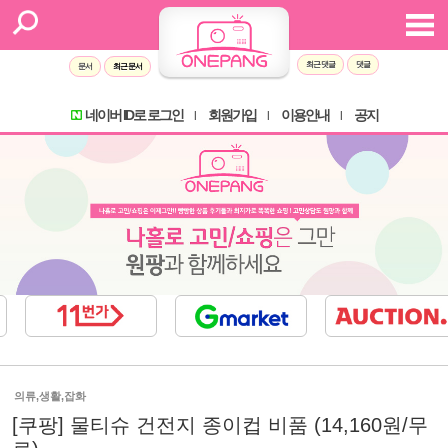
최근 댓글
댓글
문서
최근 문서
네이버 ID로 로그인
회원가입
이용안내
공지
l
l
l
의류,생활,잡화
[쿠팡] 물티슈 건전지 종이컵 비품 (14,160원/무