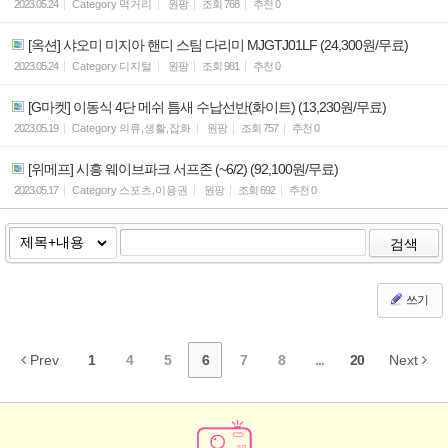
2023.05.24
Category
먹거리
원팡
조회
768
추천
0
[옥션] 샤오미 미지아 핸디 스팀 다리미 MJGTJ01LF (24,300원/무료)
2023.05.24
Category
디지털
원팡
조회
981
추천
0
[G마켓] 이동식 4단 메쉬 틈새 수납선반(화이트) (13,230원/무료)
2023.05.19
Category
의류,생활,잡화
원팡
조회
757
추천
0
[위메프] 시흥 웨이브파크 서프존 (~6/2) (92,100원/무료)
2023.05.17
Category
스포츠,이용권
원팡
조회
692
추천
0
검색
쓰기
Prev
1
4
5
6
7
8
...
20
Next