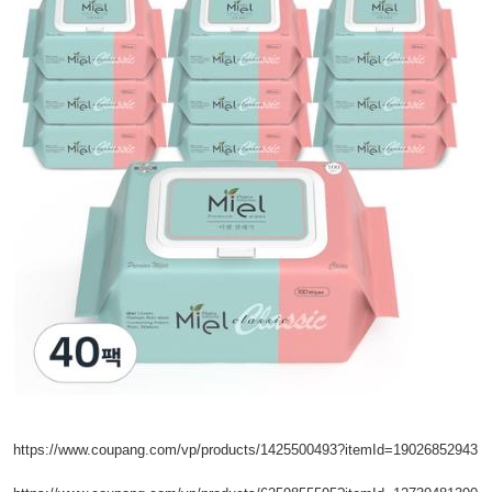
https://www.coupang.com/vp/products/1425500493?itemId=19026852943