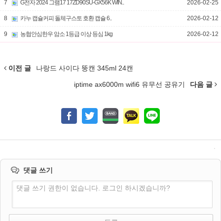
7
G전자 2024 그램17 17ZD90SU-GX56K WIN..
2026-02-25
8
카누 캡슐커피 돌체구스토 호환 캡슐 6..
2026-02-12
9
농협안심한우 암소 1등급 이상 등심 1kg
2026-02-12
이전 글
나랑드 사이다 뚱캔 345ml 24캔
iptime ax6000m wifi6 유무선 공유기
다음 글
댓글 쓰기
댓글 쓰기 권한이 없습니다. 로그인 하시겠습니까?