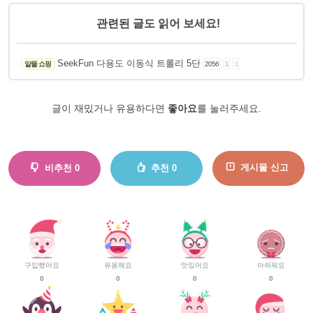
관련된 글도 읽어 보세요!
SeekFun 다용도 이동식 트롤리 5단
알뜰 쇼핑
2056
1
1
글이 재밌거나 유용하다면
좋아요
를 눌러주세요.
게시물 신고
비추천
0
추천
0
구입했어요
유용해요
맛있어요
아쉬워요
0
0
0
0