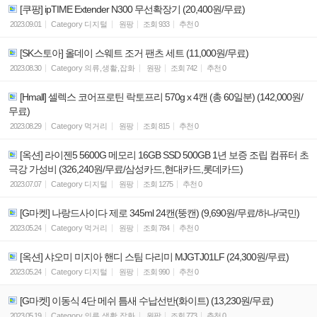
[쿠팡] ipTIME Extender N300 무선확장기 (20,400원/무료)
2023.09.01
Category
디지털
원팡
조회
933
추천
0
[SK스토아] 올데이 스웨트 조거 팬츠 세트 (11,000원/무료)
2023.08.30
Category
의류,생활,잡화
원팡
조회
742
추천
0
[Hmall] 셀렉스 코어프로틴 락토프리 570g x 4캔 (총 60일분) (142,000원/
무료)
2023.08.29
Category
먹거리
원팡
조회
815
추천
0
[옥션] 라이젠5 5600G 메모리 16GB SSD 500GB 1년 보증 조립 컴퓨터 초
극강 가성비 (326,240원/무료/삼성카드,현대카드,롯데카드)
2023.07.07
Category
디지털
원팡
조회
1275
추천
0
[G마켓] 나랑드사이다 제로 345ml 24캔(뚱캔) (9,690원/무료/하나/국민)
2023.05.24
Category
먹거리
원팡
조회
784
추천
0
[옥션] 샤오미 미지아 핸디 스팀 다리미 MJGTJ01LF (24,300원/무료)
2023.05.24
Category
디지털
원팡
조회
990
추천
0
[G마켓] 이동식 4단 메쉬 틈새 수납선반(화이트) (13,230원/무료)
2023.05.19
Category
의류,생활,잡화
원팡
조회
773
추천
0