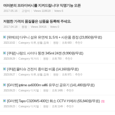
여러분의 프라이버시를 지켜드립니다! 익명기능 오픈
2017.05.16
고양이
Views
118618
Votes
6
저렴한 가격의 품질좋은 상품을 등록해 주세요.
2017.04.18
원팡
Views
30416
Votes
0
[위메프] 다우니 섬유 유연제 1L 5개 + 사은품 증정 (23,850원/무료)
2023.10.02
Category
의류,생활,잡화
원팡
조회
683
추천
0
[쿠팡] 나랑드 사이다 뚱캔 345ml 24캔 (9,990원/무료)
2023.09.29
Category
먹거리
원팡
조회
793
추천
0
[쿠팡] 물티슈 건전지 종이컵 비품 (14,160원/무료)
2023.09.27
Category
의류,생활,잡화
원팡
조회
971
추천
0
[G마켓] iptime ax6000m wifi6 유무선 공유기 (141,480원/무료)
2023.09.23
Category
디지털
원팡
조회
1495
추천
0
[G마켓] Tapo C320WS 400만 화소 CCTV 카메라 (55,840원/무료)
[1]
2023.09.23
Category
디지털
원팡
조회
1149
추천
0