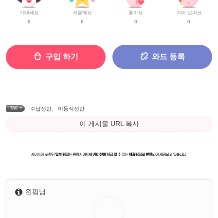
기대돼요
저렴해요
좋아요
이미 샀어요
0
0
0
0
구입 하기
와드 등록
TAG •
수납선반
,
이동식선반
이 게시물 URL 복사
원팡님