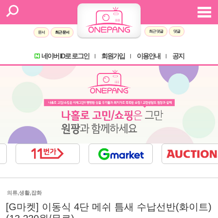
최근 댓글
댓글
문서
최근 문서
네이버 ID로 로그인
회원가입
이용안내
공지
l
l
l
의류,생활,잡화
[G마켓] 이동식 4단 메쉬 틈새 수납선반(화이트)