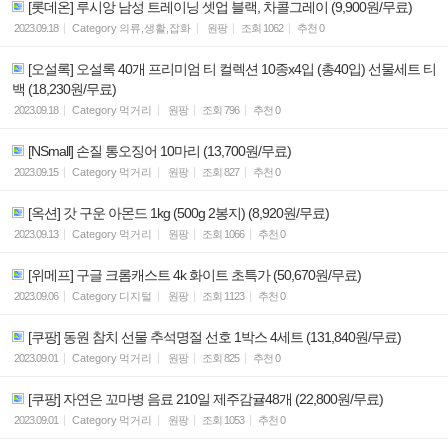
[롯데온] 루시앙 남성 트레이닝 셋업 블랙, 차콜그레이 (9,900원/무료)
2023.09.18
Category
의류,생활,잡화
원팡
조회
1062
추천
0
[오설록] 오설록 40개 프리미엄 티 컬렉션 10종x4입 (총40입) 선물세트 티
백 (18,230원/무료)
2023.09.18
Category
먹거리
원팡
조회
796
추천
0
[NSmall] 손질 통오징어 10마리 (13,700원/무료)
2023.09.15
Category
먹거리
원팡
조회
827
추천
0
[옥션] 갓 구운 아몬드 1kg (500g 2봉지) (8,920원/무료)
2023.09.13
Category
먹거리
원팡
조회
1066
추천
0
[위메프] 구글 크롬캐스트 4k 화이트 초특가 (50,670원/무료)
2023.09.06
Category
디지털
원팡
조회
1123
추천
0
[쿠팡] 동원 참치 선물 추석명절 선호 1박스 4세트 (131,840원/무료)
2023.09.01
Category
먹거리
원팡
조회
825
추천
0
[쿠팡] 자연은 꼬마병 음료 210일 제주감귤48개 (22,800원/무료)
2023.09.01
Category
먹거리
원팡
조회
1053
추천
0