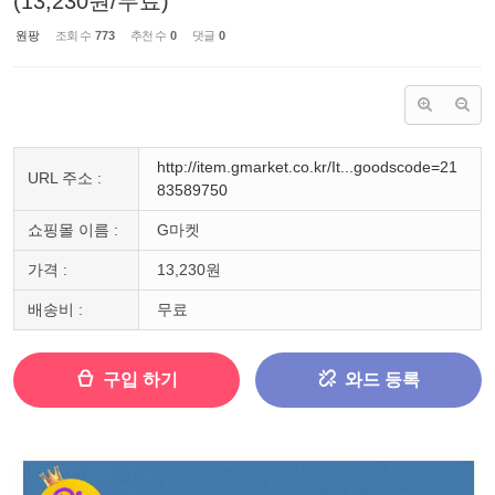
(13,230원/무료)
원팡
조회 수
773
추천 수
0
댓글
0
http://item.gmarket.co.kr/It...goodscode=21
URL 주소 :
83589750
쇼핑몰 이름 :
G마켓
가격 :
13,230원
배송비 :
무료
구입 하기
와드 등록