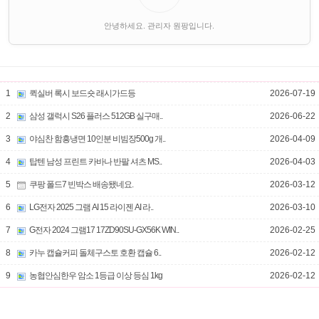
안녕하세요. 관리자 원팡입니다.
1
퀵실버 록시 보드숏 래시가드등
2026-07-19
2
삼성 갤럭시 S26 플러스 512GB 실구매..
2026-06-22
3
야심찬 함흥냉면 10인분 비빔장500g 개..
2026-04-09
4
탑텐 남성 프린트 카바나 반팔 셔츠 MS..
2026-04-03
5
쿠팡 폴드7 빈박스 배송됐네요.
2026-03-12
6
LG전자 2025 그램 AI 15 라이젠 AI 라..
2026-03-10
7
G전자 2024 그램17 17ZD90SU-GX56K WIN..
2026-02-25
8
카누 캡슐커피 돌체구스토 호환 캡슐 6..
2026-02-12
9
농협안심한우 암소 1등급 이상 등심 1kg
2026-02-12