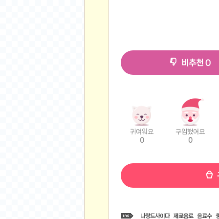
유머
베스트 유머
유머 게시판
비추천
0
스포츠
축구
야구
농구
골프
귀여워요
구입했어요
낚시
0
0
자전거
당구
볼링
수영
스키&보드
나랑드사이다
제로음료
음료수