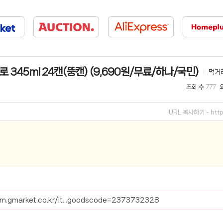
선 이어폰 러닝
- 원팡
0hz
- 원팡
팡
 345ml 24캔(뚱캔) (9,690원/무료/하나/국민)
먹거
콜라(L)+프렌치프라이(L)
- 원팡
조회 수
777
어 오리지널 KMW23551 KWW23552
- 원팡
URL 복사하기 -
htt
 호텔 조식 왕복픽업 까지
- 원팡
+우삼겹 등
- 원팡
이젠 7000 시리즈 지포스 RTX 4060 FA607PV-QT076
- 원팡
치
- 원팡
tem.gmarket.co.kr/It...goodscode=2373732328