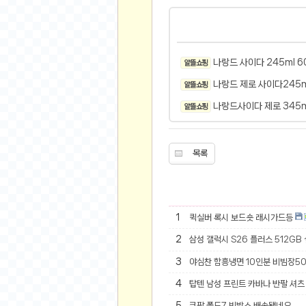
스쿠버 다이빙
윈드서핑&서핑
연예인
나랑드 사이다 245ml 6
알뜰 쇼핑
가수
알뜰 쇼핑
배우
나랑드사이다 제로 345m
알뜰 쇼핑
드라마
영화
해외 가수
목록
해외 배우
미용
뷰티
1
퀵실버 록시 보드숏 래시가드등
화장품
2
삼성 갤럭시 S26 플러스 512GB
패션
3
야심찬 함흥냉면 10인분 비빔장5
네일아트
4
탑텐 남성 프린트 카바나 반팔 셔츠 
다이어트
5
쿠팡 폴드7 빈박스 배송됐네요.