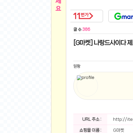
른
용인 캐리비안베이 워터파크 이용권
- 원팡
아디제로 보스턴 12 JQ2552 러닝화
- 원팡
메
QCY C30S 방수 오픈이어 블루투스 6.0 무
글 수
386
뉴
LG전자 Full HD PC 모니터 24MS500 10
(버거킹) 와퍼+코카콜라(R)+21치즈스틱
- 원
[G마켓] 나랑드사이다 제로
1
버거킹 불고기와퍼주니어+콰치와퍼주니어+코카
알뜰 쇼핑
K2 씬에어 오리지널 25SS 역시즌 남여 씬에
스테비아 방울 토마토 2kg
- 원팡
2
원팡
발리 자유여행 꾸따 솔리아 르기안 5일 or 6일
해외쇼핑
인도모크샤 인센스스틱 400스틱
- 원팡
한우 우삼겹 1 kg
- 원팡
3
산더미 소고기 등심세트 1kg 토시+부채+갈비
맛집 인증샷
에이수스 2024 TUF 게이밍 A16 라이젠9 라
B
필터 없는 트레비 방수비데 UB-1000 자가설
베스트 유머
SD 카드 EMMC 연결 pcb 선
- 원팡
URL 주소 :
http://i
암바사 제로 345ml, 24개
- 원팡
N
쇼핑몰 이름 :
G마켓
빨간 사과 5kg (24-26과내외)
- 원팡