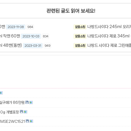
관련된 글도 읽어 보세요!
0캔
나랑드사이다 245ml 오리
2023-11-08
984
알뜰 쇼핑
나랑드 제로 사이다245ml 작캔 60캔
나랑드사이다 제로 345ml 
2023-10-03
834
알뜰 쇼핑
l 48캔(뚱캔)
나랑드 사이다 제로 그린애플
2023-03-31
949
알뜰 쇼핑
 실구매가 86만원
00g 개별포장
MSE2WC1521