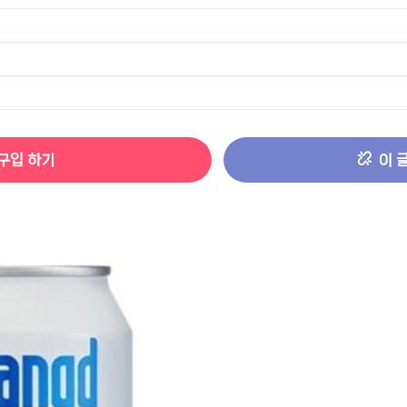
터 ADS-IPS FHD
- 원팡
HS 미니PC 컴퓨터 베어본
- 원팡
[ 1 ]
개씩 30개
- 원팡
구입 하기
이 
노브 104키 풀배열
- 원팡