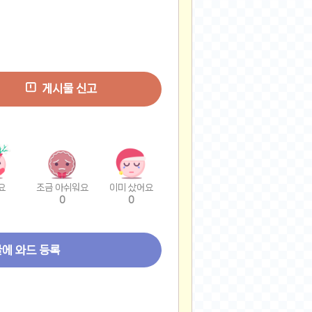
게시물 신고
요
조금 아쉬워요
이미 샀어요
0
0
글에 와드 등록