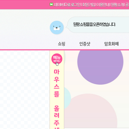
G전자 2024 그램17 17ZD90SU-GX56K 
귀여운 토끼 팡이 이모티콘 출시 안내
네이버 ID로 로그인
l
회원가입
l
이용안내
l
원팡소개
l
공
카누 캡슐커피 돌체구스토 호환 캡슐 6종 48
툴리 비트코인 방송 단톡방 링크
농협안심한우 암소 1등급 이상 등심 1kg
- 원팡
당도선별과 고당도 제주 레드향 1.5kg 소과 외
원팡 쇼핑몰을 오픈하였습니다.
버거킹 불고기와퍼+콜라R+너겟킹4조각
- 원
원팡사이트는 웹 마이닝을 진행하지 않습
디센느 태블릿 거치대 침대 스텐드
- 원팡
전자여자 친구 기능을 도입하였습니다.
*1
마타스튜디오 T1 태블릿 침대 거치대 스텐드
-
쇼핑
인증샷
암호화폐
Sobergo 스마트 윈도우 로봇 청소기 3세대 
툴리 도네이션 전자여친 + 후원하기
*2
잠실 롯데월드 어드벤처 자유 이용권
- 원팡
모바일 페이지를 오픈하였습니다.
아메리칸스탠다드 아쿠아2 비데 IPX7 방수 
방수 비데 FULL스텐노즐 IPX5 방수형 전자
스티커 기능을 새롭게 오픈 하였습니다.
*1
단
QCY Crossky C50 오픈 이어 블루투스 이
여러분의 프라이버시를 지켜드립니다! 익
축
MUCAI 휴대용 14인치 포터블 디스플레이
- 
픈
원팡 오픈 기념! 문화상품권 증정 이벤트
HISENSE 4K UHD QLED 85인치 85Q6
키
LG전자 울트라PC 15U50T-GR3CK
- 원팡
/
짜파게티 10봉
- 원팡
돌체구스토 커피머신 지니오S +머그325ml+
빠
김해 롯데 워터파크 하이3 종일권
- 원팡