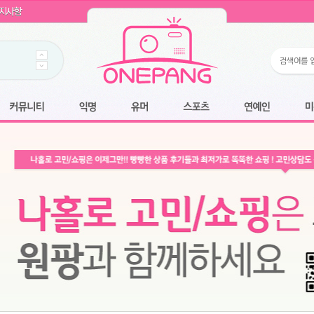
WIN11 16GB램
- 원팡
지사항
개입 골라담기
- 원팡
 로얄과
- 원팡
팡
니다.
*1
 원팡
커뮤니티
익명
유머
스포츠
연예인
미용
6.2cm 울트라 슬림/5600PA 흡입/인터랙티브/한국어 어댑터 및 사용 설명서
- 원팡
필터없는 직수형 건조기능 있음
- 원팡
식비데 코나에코홈 CONA-3000
- 원팡
어폰
- 원팡
명기능 오
원팡
N
- 원팡
쿠션담요+텀블러400ml
- 원팡