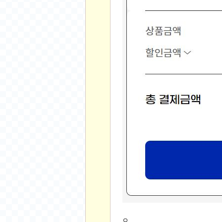
오버워치
재테크
요청 게시판
공지사항
주식
스티커 환전소
등업 안내
원팡 홍보 이벤트
음악
익명
익명 게시판
고민 게시판
결정 장애
정치 토론
일기장
연애 게시판
ㅇ