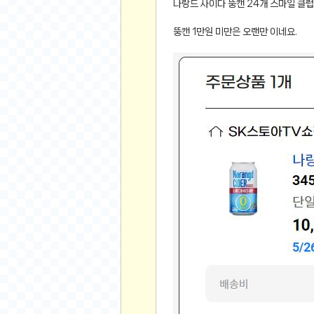
나랑드 사이다 뚱캔 24개 스마일 클럽
비트소닉(Bitsonic)
뚱캔 1만원 미만은 오랜만 이네요.
후오비(Huobi)
지렁이 게임
고팍스(GoPax)
커뮤니티
자유 게시판
가상 화폐
스폐셜 게시판
심리 테스트
집 꾸미기
지식 노하우
반려 동물
애니메이션
자취 게시판
리그오브레전드