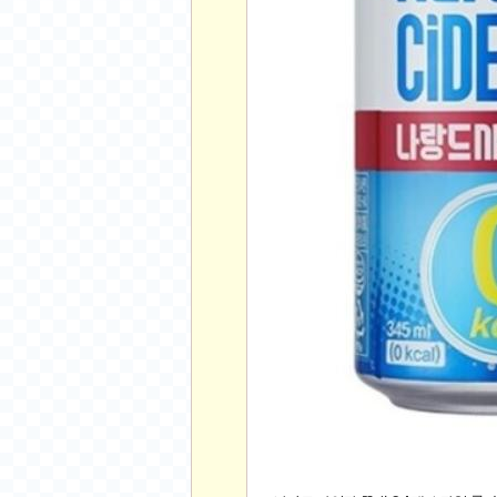
먹거리 인증샷
쇼핑 인증샷
그림 인증샷
뽑기 인증샷
여행 인증샷
디지털 기기 인증샷
소프트웨어 인증샷
공연 인증샷
요리 인증샷
신차 인증샷
암호화폐
암호화폐
코인원(Coinone)
바이낸스(Binance)
바이비트(Bybit)
비트멕스(BitMex)