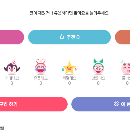
글이 재밌거나 유용하다면
좋아요
를 눌러주세요.
추천
0
기대돼요
유용해요
저렴해요
맛있어요
좋아
0
0
0
0
0
구입 하기
이 
뚱캔